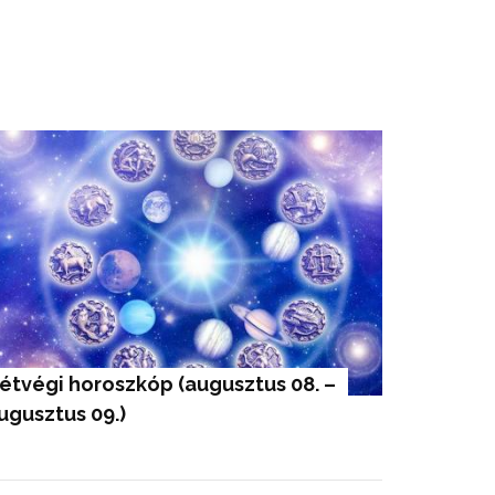
lentésében.
étvégi horoszkóp (augusztus 08. – 
ugusztus 09.)