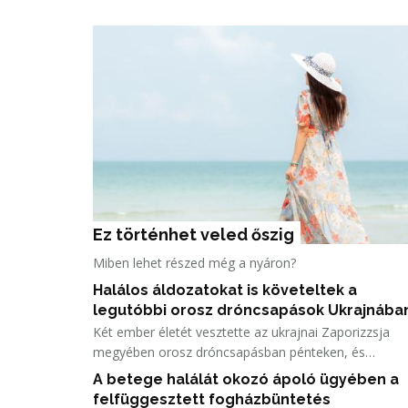
Ez történhet veled őszig
Miben lehet részed még a nyáron?
Halálos áldozatokat is követeltek a
legutóbbi orosz dróncsapások Ukrajnába
Két ember életét vesztette az ukrajnai Zaporizzsja
megyében orosz dróncsapásban pénteken, és
ugyancsak ketten haltak meg a Harkiv megyei Izjum
A betege halálát okozó ápoló ügyében a
elleni támadásban a helyi hatóságok közlése szerint.
felfüggesztett fogházbüntetés