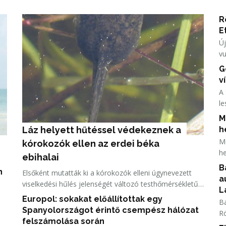
R
E
Új
vu
lé
G
v
A 
le
pé
M
sz
Láz helyett hűtéssel védekeznek a 
h
l
Me
kórokozók ellen az erdei béka 
he
ebihalai
ma
B
n
Elsőként mutatták ki a kórokozók elleni úgynevezett
ma
a
viselkedési hűlés jelenségét változó testhőmérsékletű
L
gerincesekben az ELTE Természettudományi Kar (TTK)
Europol: sokakat előállítottak egy
Ba
és a HUN-REN Agrártudományi Kutatóközpont (ATK)
Spanyolországot érintő csempész hálózat
Rö
kutatói.
felszámolása során
kö