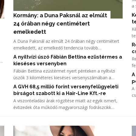
a 
Sz
Kormány: a Duna Paksnál az elmúlt 
K
t
24 órában négy centimétert 
Ké
emelkedett
te
A Duna Paksnál az elmúlt 24 órában négy centimétert
Vi
R
emelkedett, az emelkedő tendencia tovább
le
c
folytatódott - olvasható a kormany.hu oldalon a
A nyíltvízi úszó Fábián Bettina ezüstérmes a
Re
hőségriasztásról csütörtök délelőtt közzétett
kieséses versenyben
fe
jelentésében.
Fábián Bettina ezüstérmet nyert pénteken a nyíltvízi
ve
A
úszók 3 kilométeres kieséses versenyszámában a
p
párizsi Európa-bajnokságon.
A GVH 68,5 millió forint versenyfelügyeleti
A 
bírságot szabott ki a Hair-Line Kft.-re
c
si
A viszonteladási árak rögzítése miatt az egyik ismert,
Ak
z
évtizedek óta működő magyarországi fodrászcikk
forgalmazóra, a Hair-Line Kft.-re 68,5 millió forint
versenyfelügyeleti bírságot szabott ki a Gazdasági
Versenyhivatal (GVH) - közölte a hivatal pénteken az
MTI-vel.