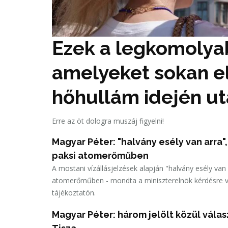
Ezek a legkomolyab
amelyeket sokan el
hőhullám idején u
Erre az öt dologra muszáj figyelni!
Magyar Péter: "halvány esély van arra"
paksi atomerőműben
A mostani vízállásjelzések alapján "halvány esély van
atomerőműben - mondta a miniszterelnök kérdésre vá
tájékoztatón.
Magyar Péter: három jelölt közül vála