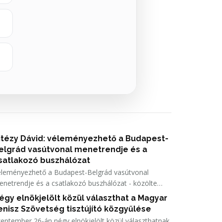
itézy Dávid: véleményezhető a Budapest-
elgrád vasútvonal menetrendje és a
satlakozó buszhálózat
éleményezhető a Budapest-Belgrád vasútvonal
netrendje és a csatlakozó buszhálózat - közölte
tézy Dávid közlekedési és beruházási miniszter
égy elnökjelölt közül választhat a Magyar
énteken Facebook-bejegyzésében.
enisz Szövetség tisztújító közgyűlése
eptember 26-án négy elnökjelölt közül választhatnak