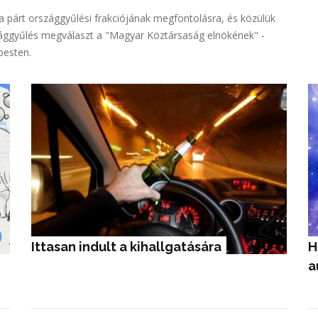
je
 párt országgyűlési frakciójának megfontolásra, és közülük
rszággyűlés megválaszt a "Magyar Köztársaság elnökének" -
pesten.
Ittasan indult a kihallgatására
H
a