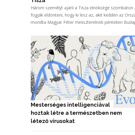
Tisza
Három személyt ajánl a Tisza elnöksége szombaton a
fogják eldönteni, hogy ki lesz az, akit kedden az O
mondta Magyar Péter miniszterelnök pénteken Buda
Mesterséges intelligenciával 
hoztak létre a természetben nem 
létező vírusokat