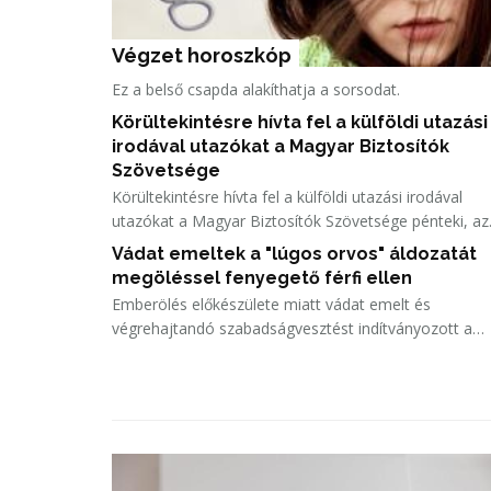
Végzet horoszkóp
Ez a belső csapda alakíthatja a sorsodat.
Körültekintésre hívta fel a külföldi utazási
irodával utazókat a Magyar Biztosítók
Szövetsége
Körültekintésre hívta fel a külföldi utazási irodával
utazókat a Magyar Biztosítók Szövetsége pénteki, az
MTI-nek küldött közleményében a napokban csődbe
Vádat emeltek a "lúgos orvos" áldozatát
került bolgár utazási iroda, a Robinson Tours ügye
megöléssel fenyegető férfi ellen
miatt.
Emberölés előkészülete miatt vádat emelt és
végrehajtandó szabadságvesztést indítványozott a
"lúgos orvos" áldozatát fenyegető férfi ellen a Főváro
Főügyészség - tudatta a vádhatóság közleményben a
MTI-vel pénteken.