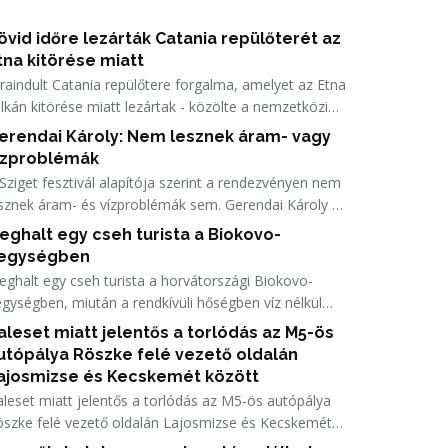
övid időre lezárták Catania repülőterét az
tna kitörése miatt
raindult Catania repülőtere forgalma, amelyet az Etna
lkán kitörése miatt lezártak - közölte a nemzetközi
gikikötőt üzemeltetője pénteken.
erendai Károly: Nem lesznek áram- vagy
ízproblémák
Sziget fesztivál alapítója szerint a rendezvényen nem
sznek áram- és vízproblémák sem. Gerendai Károly a
nteki sajtóbejáráson az MTI-nek elmondta: idén nem
eghalt egy cseh turista a Biokovo-
ámít teltházas napra, a napi hatvan-hetvenezer
egységben
átogatószámot megnyugtatónak tartaná.
ghalt egy cseh turista a horvátországi Biokovo-
gységben, miután a rendkívüli hőségben víz nélkül
radt, és rosszul lett egy hegyi túrán - közölte a
aleset miatt jelentős a torlódás az M5-ös
karskai hegyimentő-szolgálat.
utópálya Röszke felé vezető oldalán
ajosmizse és Kecskemét között
leset miatt jelentős a torlódás az M5-ös autópálya
szke felé vezető oldalán Lajosmizse és Kecskemét
zött; az ellenkező oldal forgalmát is baleset nehezíti -