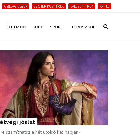
CSILLAGJEGYEK
EZOTERIKUS HÍREK
BALESET HÍREK
KP.HU
ÉLETMÓD
KULT
SPORT
HOROSZKÓP
étvégi jóslat
re számíthatsz a hét utolsó két napján?