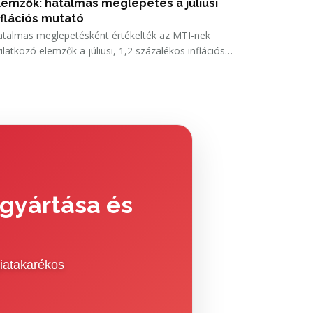
lemzők: hatalmas meglepetés a júliusi
zölte az Útinform péntek délelőtt.
nflációs mutató
talmas meglepetésként értékelték az MTI-nek
ilatkozó elemzők a júliusi, 1,2 százalékos inflációs
atot.
 gyártása és
iatakarékos