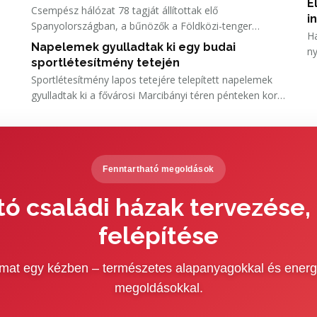
E
Csempész hálózat 78 tagját állítottak elő
kö
i
Spanyolországban, a bűnözők a Földközi-tenger
Ha
nyugati medencéjében kétirányú tevékenységet
Napelemek gyulladtak ki egy budai
ny
folytattak: kábítószert, fegyvert és embereket
sportlétesítmény tetején
ad
csempésztek Európa és Algéria között.
Sportlétesítmény lapos tetejére telepített napelemek
gyulladtak ki a fővárosi Marcibányi téren pénteken kora
délután - tájékoztatta a Fővárosi Katasztrófavédelmi
Igazgatóság helyettes szóvivője az MTI-t.
Fenntartható megoldások
ó családi házak tervezése,
felépítése
yamat egy kézben – természetes alapanyagokkal és energ
megoldásokkal.