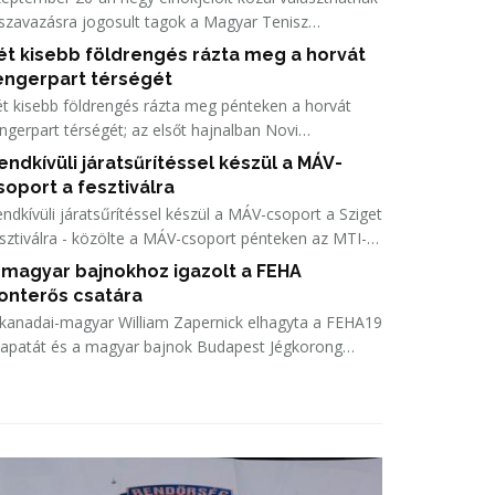
szavazásra jogosult tagok a Magyar Tenisz
övetség (MTSZ) rendkívüli, tisztújító közgyűlésén.
ét kisebb földrengés rázta meg a horvát
engerpart térségét
t kisebb földrengés rázta meg pénteken a horvát
ngerpart térségét; az elsőt hajnalban Novi
nodolskinál, a másodikat reggel Dubrovnik környékén
endkívüli járatsűrítéssel készül a MÁV-
hetett érezni.
soport a fesztiválra
ndkívüli járatsűrítéssel készül a MÁV-csoport a Sziget
sztiválra - közölte a MÁV-csoport pénteken az MTI-
l.
 magyar bajnokhoz igazolt a FEHA
onterős csatára
kanadai-magyar William Zapernick elhagyta a FEHA19
sapatát és a magyar bajnok Budapest Jégkorong
adémia HC-ban folytatja pályafutását.