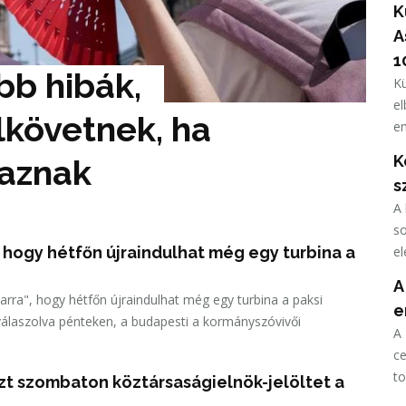
K
A
1
b hibák, 
Kü
el
követnek, ha 
em
sz
K
taznak
s
A 
so
, hogy hétfőn újraindulhat még egy turbina a
el
K
A
 arra", hogy hétfőn újraindulhat még egy turbina a paksi
e
laszolva pénteken, a budapesti a kormányszóvivői
A
ce
to
szt szombaton köztársaságielnök-jelöltet a
hő