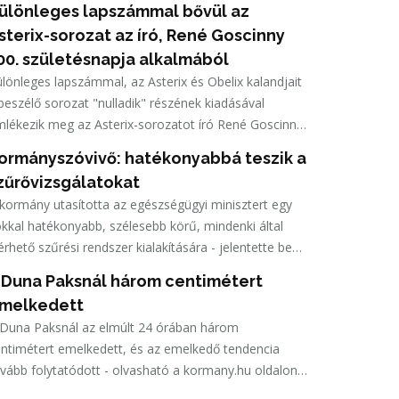
ülönleges lapszámmal bővül az
sterix-sorozat az író, René Goscinny
00. születésnapja alkalmából
lönleges lapszámmal, az Asterix és Obelix kalandjait
beszélő sorozat "nulladik" részének kiadásával
lékezik meg az Asterix-sorozatot író René Goscinny
ületésének 100. évfordulójáról a Móra Kiadó.
ormányszóvivő: hatékonyabbá teszik a
zűrővizsgálatokat
kormány utasította az egészségügyi minisztert egy
kkal hatékonyabb, szélesebb körű, mindenki által
érhető szűrési rendszer kialakítására - jelentette be
öböl Anita kormányszóvivő pénteken Budapesten.
 Duna Paksnál három centimétert
melkedett
 Duna Paksnál az elmúlt 24 órában három
ntimétert emelkedett, és az emelkedő tendencia
vább folytatódott - olvasható a kormany.hu oldalon a
ségriasztásról készült, pénteken közzétett