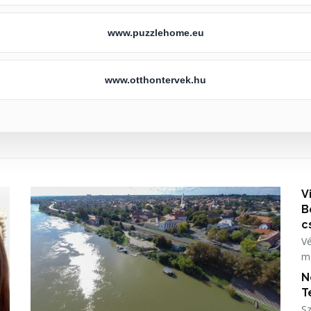
www.puzzlehome.eu
www.otthontervek.hu
V
B
c
V
me
Vi
N
p
T
Sz