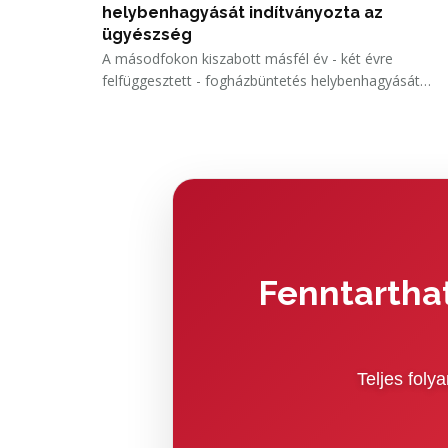
helybenhagyását indítványozta az
ügyészség
A másodfokon kiszabott másfél év - két évre
felfüggesztett - fogházbüntetés helybenhagyását
indítványozta a Pécsi Fellebbviteli Főügyészség annak
az ápolónővérnek az ügyében, aki betege etetése
során megszegte a szabályokat.
Fenntarthat
Teljes fol