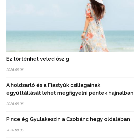
Ez történhet veled őszig
2026.08.06
A holdsarló és a Fiastyúk csillagainak
együttállását lehet megfigyelni péntek hajnalban
2026.08.06
Pince ég Gyulakeszin a Csobánc hegy oldalában
2026.08.06