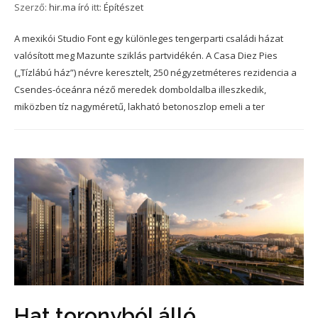
Szerző:
hir.ma író
itt:
Építészet
A mexikói Studio Font egy különleges tengerparti családi házat
valósított meg Mazunte sziklás partvidékén. A Casa Diez Pies
(„Tízlábú ház”) névre keresztelt, 250 négyzetméteres rezidencia a
Csendes-óceánra néző meredek domboldalba illeszkedik,
miközben tíz nagyméretű, lakható betonoszlop emeli a ter
Hat toronyból álló