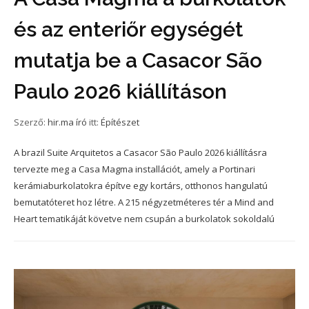
és az enteriőr egységét
mutatja be a Casacor São
Paulo 2026 kiállításon
Szerző:
hir.ma író
itt:
Építészet
A brazil Suite Arquitetos a Casacor São Paulo 2026 kiállításra
tervezte meg a Casa Magma installációt, amely a Portinari
kerámiaburkolatokra építve egy kortárs, otthonos hangulatú
bemutatóteret hoz létre. A 215 négyzetméteres tér a Mind and
Heart tematikáját követve nem csupán a burkolatok sokoldalú