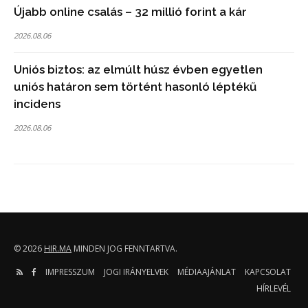
Újabb online csalás – 32 millió forint a kár
2026.08.06
Uniós biztos: az elmúlt húsz évben egyetlen
uniós határon sem történt hasonló léptékű
incidens
2026.08.06
© 2026
HIR.MA
MINDEN JOG FENNTARTVA.
IMPRESSZUM
JOGI IRÁNYELVEK
MÉDIAAJÁNLAT
KAPCSOLAT
HÍRLEVÉL