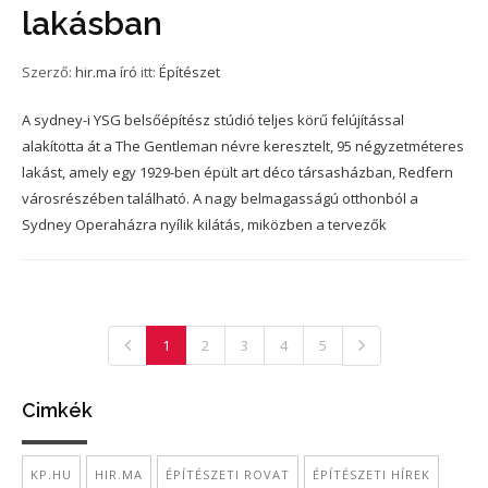
lakásban
Szerző:
hir.ma író
itt:
Építészet
A sydney-i YSG belsőépítész stúdió teljes körű felújítással
alakította át a The Gentleman névre keresztelt, 95 négyzetméteres
lakást, amely egy 1929-ben épült art déco társasházban, Redfern
városrészében található. A nagy belmagasságú otthonból a
Sydney Operaházra nyílik kilátás, miközben a tervezők
1
2
3
4
5
Cimkék
KP.HU
HIR.MA
ÉPÍTÉSZETI ROVAT
ÉPÍTÉSZETI HÍREK