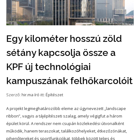
Egy kilométer hosszú zöld
sétány kapcsolja össze a
KPF új technológiai
kampuszának felhőkarcolóit
Szerző:
hir.ma író
itt:
Építészet
A projekt legmeghatározóbb eleme az úgynevezett „landscape
ribbon”, vagyis a tájépítészeti szalag, amely végigfut a három
épület körül. A rendszer nem csupán közlekedési útvonalként
működik, hanem teraszokat, találkozóhelyeket, étkezőzónákat,
pihenőtereket és sportfunkciókat, többek között teljes és