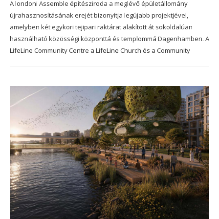
A londoni Assemble építésziroda a meglévő épületállomány
újrahasznosításának erejét bizonyítja legújabb projektjével,
amelyben két egykori tejipari raktárat alakított át sokoldalúan
használható közösségi központtá és templommá Dagenhamben. A
LifeLine Community Centre a LifeLine Church és a Community