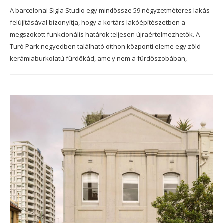
A barcelonai Sigla Studio egy mindössze 59 négyzetméteres lakás
felújításával bizonyítja, hogy a kortárs lakóépítészetben a
megszokott funkcionális határok teljesen újraértelmezhetők. A
Turó Park negyedben található otthon központi eleme egy zöld
kerámiaburkolatú fürdőkád, amely nem a fürdőszobában,