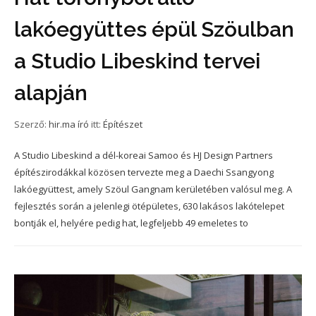
lakóegyüttes épül Szöulban
a Studio Libeskind tervei
alapján
Szerző:
hir.ma író
itt:
Építészet
A Studio Libeskind a dél-koreai Samoo és HJ Design Partners
építészirodákkal közösen tervezte meg a Daechi Ssangyong
lakóegyüttest, amely Szöul Gangnam kerületében valósul meg. A
fejlesztés során a jelenlegi ötépületes, 630 lakásos lakótelepet
bontják el, helyére pedig hat, legfeljebb 49 emeletes to