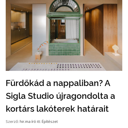
Fürdőkád a nappaliban? A
Sigla Studio újragondolta a
kortárs lakóterek határait
Szerző:
hir.ma író
itt:
Építészet