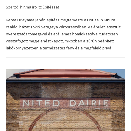
Szerző:
hir.ma író
itt:
Építészet
Kenta Hirayama japán építész megtervezte a House in Kinuta
családi házat Tokió Setagaya városrészében. Az épület letisztult,
nyeregtetős tömegével és acéllemez homlokzatával tudatosan
visszafogott megjelenést kapott, miközben a sűrűn beépített
lakókörnyezetben a természetes fény és a megfelelő privá