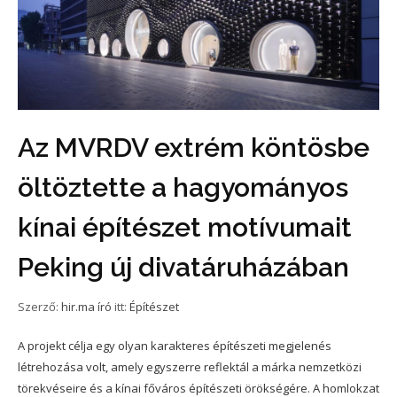
Az MVRDV extrém köntösbe
öltöztette a hagyományos
kínai építészet motívumait
Peking új divatáruházában
Szerző:
hir.ma író
itt:
Építészet
A projekt célja egy olyan karakteres építészeti megjelenés
létrehozása volt, amely egyszerre reflektál a márka nemzetközi
törekvéseire és a kínai főváros építészeti örökségére. A homlokzat