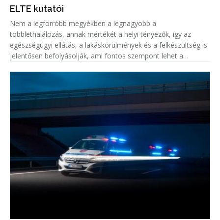
ELTE kutatói
Nem a legforróbb megyékben a legnagyobb a
többlethalálozás, annak mértékét a helyi tényezők, így az
egészségügyi ellátás, a lakáskörülmények és a felkészültség is
jelentősen befolyásolják, ami fontos szempont lehet a
közegészségügyi felkészülésben.