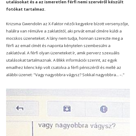
utalásokat és a az ismeretlen férfi nemi szervéről készült
fotókat tartalmaz.
Krizsma Gwendolin az X-Faktor nézői kegyekre bízott versenyzője,
halálra van rémülve a zaklatótól, aki privát email címére küldi a
mocskos üzeneteket. A lány nem tudja, honnan szerezte meg a
férfi az email címét és naponta kénytelen szembesülni a
zaklatóval. A férfi olyan üzeneteket ír, amik perverz szexuális
utalásokat tartalmaznak. A Blikk információi szerint, az egyik
emailhez kilenc kép volt csatolva a férfi péniszéről és mellé az
alábbi üzenet: "Vagy nagyobbra vágysz? Sokkal nagyobbra... –."