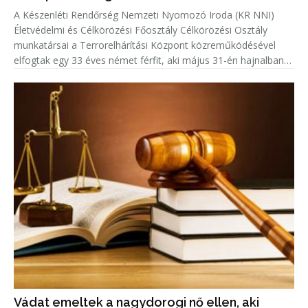
A Készenléti Rendőrség Nemzeti Nyomozó Iroda (KR NNI)
Életvédelmi és Célkörözési Főosztály Célkörözési Osztály
munkatársai a Terrorelhárítási Központ közreműködésével
elfogtak egy 33 éves német férfit, aki május 31-én hajnalban
Kölnben több lövést adott le egy emberre.
Vádat emeltek a nagydorogi nő ellen, aki