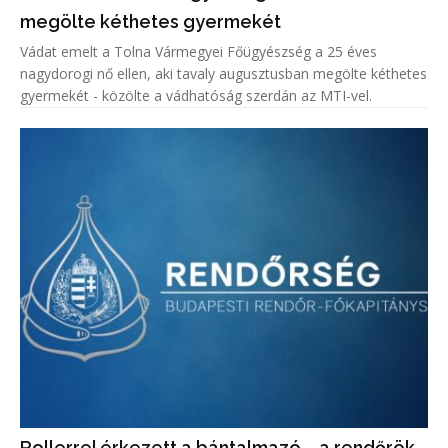
megölte kéthetes gyermekét
Vádat emelt a Tolna Vármegyei Főügyészség a 25 éves
nagydorogi nő ellen, aki tavaly augusztusban megölte kéthetes
gyermekét - közölte a vádhatóság szerdán az MTI-vel.
Rollerrel érkezett a bántalmazó – a rendőrök