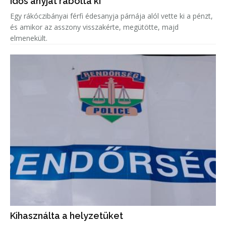
Idős anyját rabolta ki
Egy rákóczibányai férfi édesanyja párnája alól vette ki a pénzt,
és amikor az asszony visszakérte, megütötte, majd
elmenekült.
Kihasználta a helyzetüket