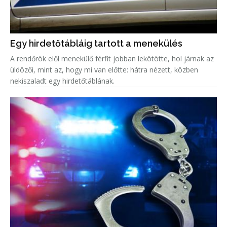
Egy hirdetőtábláig tartott a menekülés
A rendőrök elől menekülő férfit jobban lekötötte, hol járnak az
üldözői, mint az, hogy mi van előtte: hátra nézett, közben
nekiszaladt egy hirdetőtáblának.