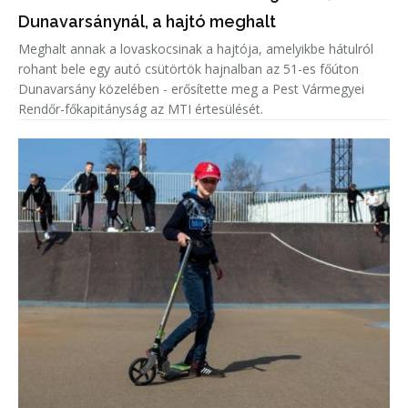
Dunavarsánynál, a hajtó meghalt
Meghalt annak a lovaskocsinak a hajtója, amelyikbe hátulról
rohant bele egy autó csütörtök hajnalban az 51-es főúton
Dunavarsány közelében - erősítette meg a Pest Vármegyei
Rendőr-főkapitányság az MTI értesülését.