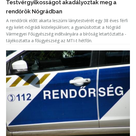
Testvérgyilkosságot akadályoztak meg a
rendőrök Nógrádban
A rendőrök előtt akarta leszúrni lánytestvérét egy 38 éves férfi
egy kelet-nógrádi kistelepülésen; a gyanúsítottat a Nógrád
Vármegyei Főügyészség indítványára a bíróság letartóztatta -
tájékoztatta a főügyészség az MTI-t hétfőn.