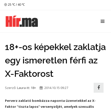
25 ℃ / 40 ℃
18+-os képekkel zaklatja
egy ismeretlen férfi az
X-Faktorost
Szerző:
Laura
itt:
18+
2014.10.15 09:27
Perverz zaklató bombázza naponta üzenetekkel az X-
Faktor "tiszta lapos" versenyzőjét, amelyek szexuális