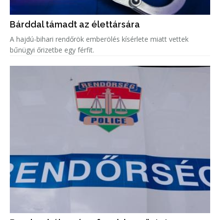
Bárddal támadt az élettársára
A hajdú-bihari rendőrök emberölés kísérlete miatt vettek
bűnügyi őrizetbe egy férfit.