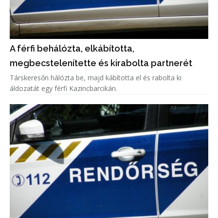
A férfi behálózta, elkábította,
megbecstelenítette és kirabolta partnerét
Társkeresőn hálózta be, majd kábította el és rabolta ki
áldozatát egy férfi Kazincbarcikán.