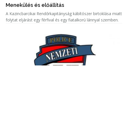
Menekülés és előállítás
A Kazincbarcikai Rendőrkapitányság kábítószer birtoklása miatt
folytat eljárást egy férfival és egy fiatalkorú lánnyal szemben.
Lenyelt kapszulákban csempészték a kokaint