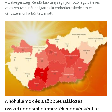
A Zalaegerszegi Rendőrkapitányság nyomozói egy 59 éves
zalaszentiváni nőt hallgattak ki emberkereskedelem és
kényszermunka bűntett miatt.
A hőhullámok és a többlethalálozás
összefüggéseit elemezték megyénként az