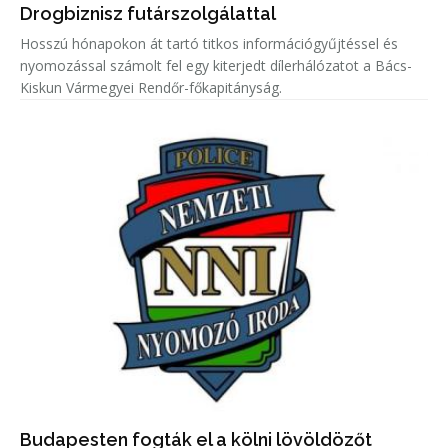
Drogbiznisz futárszolgálattal
Hosszú hónapokon át tartó titkos információgyűjtéssel és
nyomozással számolt fel egy kiterjedt dílerhálózatot a Bács-
Kiskun Vármegyei Rendőr-főkapitányság.
Budapesten fogták el a kölni lövöldözőt