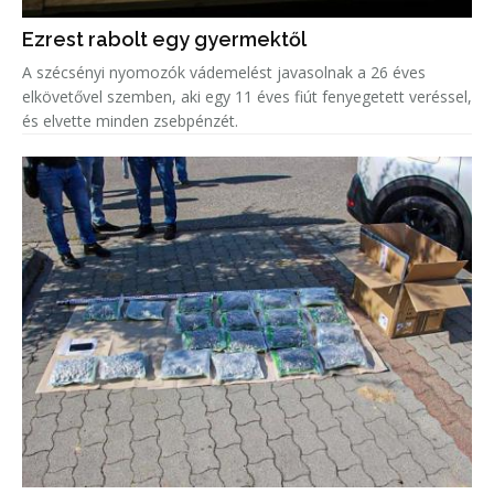
Ezrest rabolt egy gyermektől
A szécsényi nyomozók vádemelést javasolnak a 26 éves
elkövetővel szemben, aki egy 11 éves fiút fenyegetett veréssel,
és elvette minden zsebpénzét.