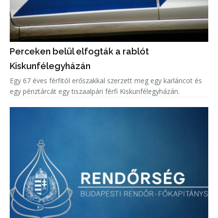
Perceken belül elfogták a rablót
Kiskunfélegyházán
Egy 67 éves férfitól erőszakkal szerzett meg egy karláncot és
egy pénztárcát egy tiszaalpári férfi Kiskunfélegyházán.