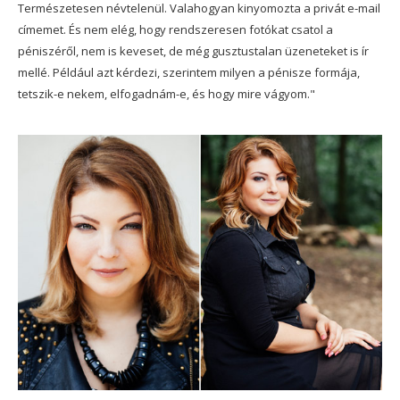
Természetesen névtelenül. Valahogyan kinyomozta a privát e-mail
címemet. És nem elég, hogy rendszeresen fotókat csatol a
péniszéről, nem is keveset, de még gusztustalan üzeneteket is ír
mellé. Például azt kérdezi, szerintem milyen a pénisze formája,
tetszik-e nekem, elfogadnám-e, és hogy mire vágyom."