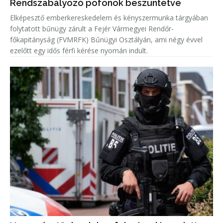
Rendszabályozó pofonok beszüntetve
Elképesztő emberkereskedelem és kényszermunka tárgyában
folytatott bűnügy zárult a Fejér Vármegyei Rendőr-
főkapitányság (FVMRFK) Bűnügyi Osztályán, ami négy évvel
ezelőtt egy idős férfi kérése nyomán indult.