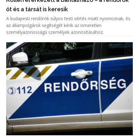
őt és a társát is keresik
A budapesti rendőrök súlyos testi sértés miatt nyomoznak, és
az állampolgárok segítségét kérik az ismeretlen
személyazonosságú személyek azonosításához.