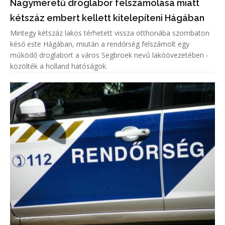
Nagyméretű droglabor felszámolása miatt
kétszáz embert kellett kitelepíteni Hágában
Mintegy kétszáz lakos térhetett vissza otthonába szombaton
késő este Hágában, miután a rendőrség felszámolt egy
működő droglabort a város Segbroek nevű lakóövezetében -
közölték a holland hatóságok.