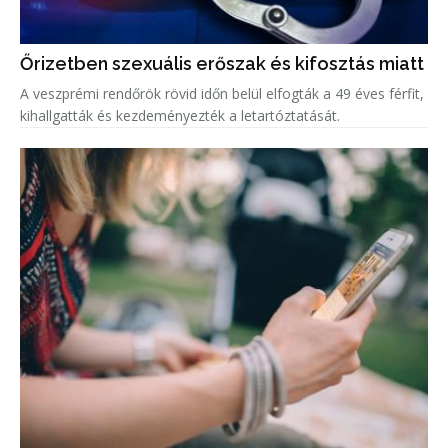
Őrizetben szexuális erőszak és kifosztás miatt
A veszprémi rendőrök rövid időn belül elfogták a 49 éves férfit,
kihallgatták és kezdeményezték a letartóztatását.