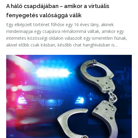
A háló csapdájában – amikor a virtuális
fenyegetés valósággá válik
Egy elképzelt történet főhőse egy 16 éves lány, akinek
mindennapjai egy csapásra rémálommá váltak, amikor egy
internetes közösségi oldalon válaszolt egy ismeretlen fiúnak,
akivel előbb csak írásban, később chat hanghívásban is
beszélgetett.