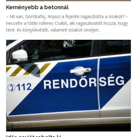
Keményebb a betonnál
– Mi van, Gombafej, Anyuci a fejedre ragasztotta a sisakot? –
heccelte a többi rolleres Csabit, aki ragaszkodott hozzá, hogy
térd- és könyökvédőt, valamint sisakot viseljen.