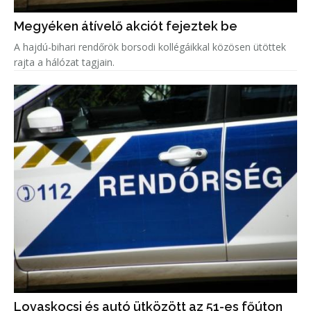
Megyéken átívelő akciót fejeztek be
A hajdú-bihari rendőrök borsodi kollégáikkal közösen ütöttek
rajta a hálózat tagjain.
Lovaskocsi és autó ütközött az 51-es főúton