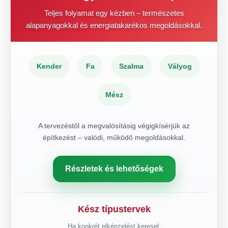
Teljes folyamat egy kézben – természetes
alapanyagokkal és energiatakarékos megoldásokkal.
Kender
Fa
Szalma
Vályog
Mész
A tervezéstől a megvalósításig végigkísérjük az
építkezést – valódi, működő megoldásokkal.
Részletek és lehetőségek
Kész típustervek
Ha konkrét elképzelést keresel: