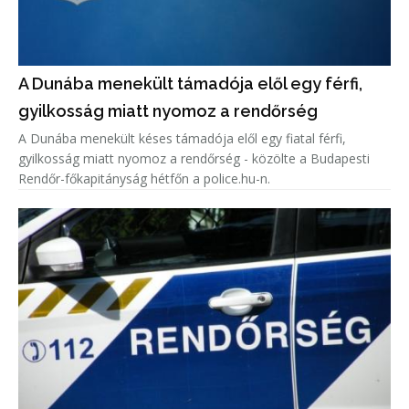
A Dunába menekült támadója elől egy férfi,
gyilkosság miatt nyomoz a rendőrség
A Dunába menekült késes támadója elől egy fiatal férfi,
gyilkosság miatt nyomoz a rendőrség - közölte a Budapesti
Rendőr-főkapitányság hétfőn a police.hu-n.