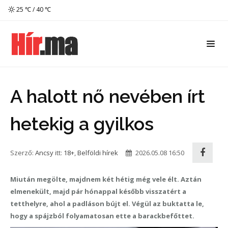
25 ℃ / 40 ℃
A halott nő nevében írt
hetekig a gyilkos
Szerző:
Ancsy
itt:
18+
,
Belföldi hírek
2026.05.08 16:50
Miután megölte, majdnem két hétig még vele élt. Aztán
elmenekült, majd pár hónappal később visszatért a
tetthelyre, ahol a padláson bújt el. Végül az buktatta le,
hogy a spájzból folyamatosan ette a barackbefőttet.