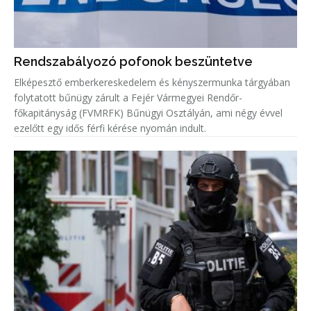
Rendszabályozó pofonok beszüntetve
Elképesztő emberkereskedelem és kényszermunka tárgyában
folytatott bűnügy zárult a Fejér Vármegyei Rendőr-
főkapitányság (FVMRFK) Bűnügyi Osztályán, ami négy évvel
ezelőtt egy idős férfi kérése nyomán indult.