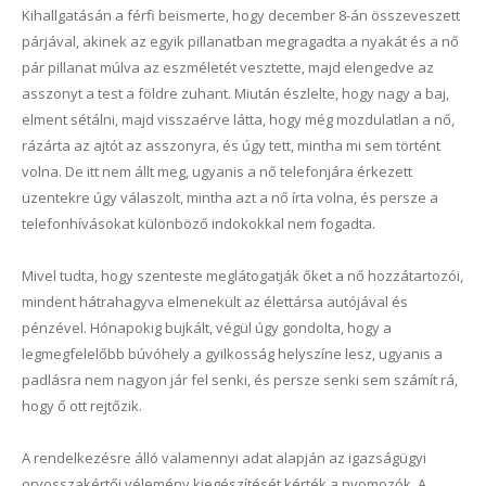
Kihallgatásán a férfi beismerte, hogy december 8-án összeveszett
párjával, akinek az egyik pillanatban megragadta a nyakát és a nő
pár pillanat múlva az eszméletét vesztette, majd elengedve az
asszonyt a test a földre zuhant. Miután észlelte, hogy nagy a baj,
elment sétálni, majd visszaérve látta, hogy még mozdulatlan a nő,
rázárta az ajtót az asszonyra, és úgy tett, mintha mi sem történt
volna. De itt nem állt meg, ugyanis a nő telefonjára érkezett
üzentekre úgy válaszolt, mintha azt a nő írta volna, és persze a
telefonhívásokat különböző indokokkal nem fogadta.
Mivel tudta, hogy szenteste meglátogatják őket a nő hozzátartozói,
mindent hátrahagyva elmenekült az élettársa autójával és
pénzével. Hónapokig bujkált, végül úgy gondolta, hogy a
legmegfelelőbb búvóhely a gyilkosság helyszíne lesz, ugyanis a
padlásra nem nagyon jár fel senki, és persze senki sem számít rá,
hogy ő ott rejtőzik.
A rendelkezésre álló valamennyi adat alapján az igazságügyi
orvosszakértői vélemény kiegészítését kérték a nyomozók. A