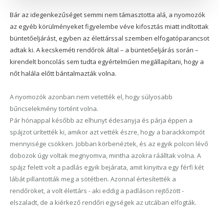
Bár az idegenkezűséget semmi nem támasztotta alá, a nyomozók
az egyéb körülményeket figyelembe véve kifosztás miatt indítottak
büntetőeljárást, egyben az élettárssal szemben elfogatóparancsot
adtak ki. A kecskeméti rendőrök által – a büntetőeljárás során –
kirendelt boncolás sem tudta egyértelműen megállapítani, hogy a
nőt halála előtt bántalmazták volna.
A nyomozók azonban nem vetették el, hogy súlyosabb
bűncselekmény történt volna.
Pár hónappal később az elhunyt édesanyja és párja éppen a
spájzot ürítették ki, amikor azt vették észre, hogy a barackkompót
mennyisége csökken. Jobban körbenéztek, és az egyik polcon lévő
dobozok úgy voltak megnyomva, mintha azokra ráálltak volna. A
spájz felett volt a padlás egyik bejárata, amit kinyitva egy férfi két
lábát pillantották meg a sötétben. Azonnal értesítették a
rendőröket, a volt élettárs - aki eddig a padláson rejtőzött -
elszaladt, de a kiérkező rendőri egységek az utcában elfogták.