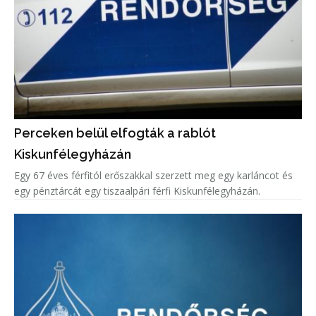
Perceken belül elfogták a rablót
Kiskunfélegyházán
Egy 67 éves férfitól erőszakkal szerzett meg egy karláncot és
egy pénztárcát egy tiszaalpári férfi Kiskunfélegyházán.