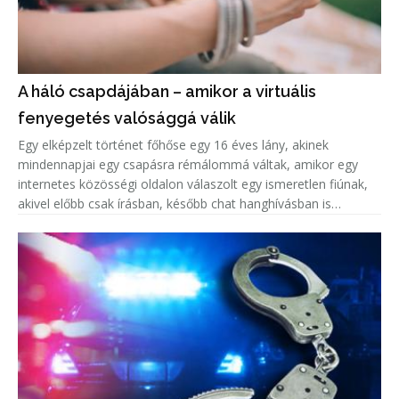
A háló csapdájában – amikor a virtuális
fenyegetés valósággá válik
Egy elképzelt történet főhőse egy 16 éves lány, akinek
mindennapjai egy csapásra rémálommá váltak, amikor egy
internetes közösségi oldalon válaszolt egy ismeretlen fiúnak,
akivel előbb csak írásban, később chat hanghívásban is
beszélgetett.