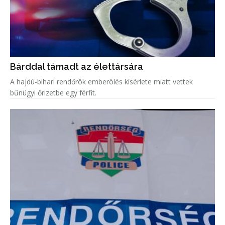
Bárddal támadt az élettársára
A hajdú-bihari rendőrök emberölés kísérlete miatt vettek
bűnügyi őrizetbe egy férfit.