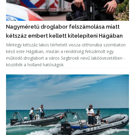
Nagyméretű droglabor felszámolása miatt
kétszáz embert kellett kitelepíteni Hágában
Mintegy kétszáz lakos térhetett vissza otthonába szombaton
késő este Hágában, miután a rendőrség felszámolt egy
működő droglabort a város Segbroek nevű lakóövezetében -
közölték a holland hatóságok.