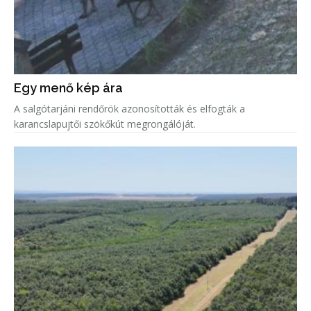
Egy menő kép ára
A salgótarjáni rendőrök azonosították és elfogták a
karancslapujtői szökőkút megrongálóját.