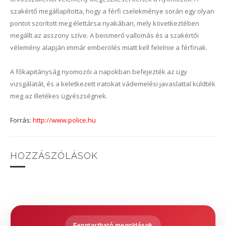
szakértő megállapította, hogy a férfi cselekménye során egy olyan
pontot szorított meg élettársa nyakában, mely következtében
megállt az asszony szíve. A beismerő vallomás és a szakértői
vélemény alapján immár emberölés miatt kell felelnie a férfinak.
A főkapitányság nyomozói a napokban befejezték az ügy
vizsgálatát, és a keletkezett iratokat vádemelési javaslattal küldték
meg az illetékes ügyészségnek.
Forrás:
http://www.police.hu
HOZZÁSZÓLÁSOK
Fenntartható megoldások