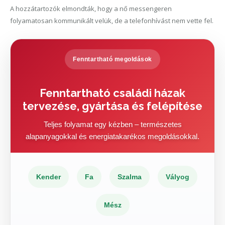
A hozzátartozók elmondták, hogy a nő messengeren
folyamatosan kommunikált velük, de a telefonhívást nem vette fel.
Fenntartható megoldások
Fenntartható családi házak
tervezése, gyártása és felépítése
Teljes folyamat egy kézben – természetes
alapanyagokkal és energiatakarékos megoldásokkal.
Kender
Fa
Szalma
Vályog
Mész