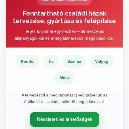
Fenntartható családi házak
tervezése, gyártása és felépítése
Teljes folyamat egy kézben – természetes
alapanyagokkal és energiatakarékos megoldásokkal.
Kender
Fa
Szalma
Vályog
Mész
A tervezéstől a megvalósításig végigkísérjük az
építkezést – valódi, működő megoldásokkal.
Részletek és lehetőségek