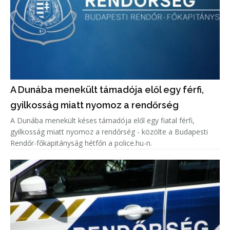
A Dunába menekült támadója elől egy férfi,
gyilkosság miatt nyomoz a rendőrség
A Dunába menekült késes támadója elől egy fiatal férfi,
gyilkosság miatt nyomoz a rendőrség - közölte a Budapesti
Rendőr-főkapitányság hétfőn a police.hu-n.