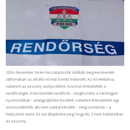
2024. december 24-én hozzátartozók találták meg kecskeméti
otthonában az ott élő nő már bomló holtestét. Az nő élettársa,
valamint az asszony autója eltűnt. Azonnal értesítették a
rendőrséget. A kecskeméti rendőrök – kiegészülve a vármegyei
nyomozókkal – adatgyűjtésbe kezdtek, valamint értesítettek egy
orvosszakértőt, aki nem sokkal később – még szenteste – a
helyszínre ment, és azt állapította meg, hogy kb. 2 hete halott lehet
az asszony.