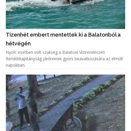
Tizenhét embert mentettek ki a Balatonból a
hétvégén
Nyolc esetben volt szükség a Balatoni Vízirendészeti
Rendőrkapitányság járőreinek gyors beavatkozására az elmúlt
napokban.