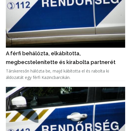
A férfi behálózta, elkábította,
megbecstelenítette és kirabolta partnerét
Társkeresőn hálózta be, majd kábította el és rabolta ki
áldozatát egy férfi Kazincbarcikán.