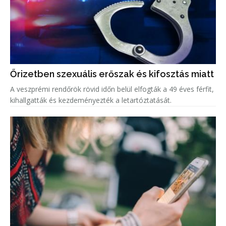
Őrizetben szexuális erőszak és kifosztás miatt
A veszprémi rendőrök rövid időn belül elfogták a 49 éves férfit,
kihallgatták és kezdeményezték a letartóztatását.