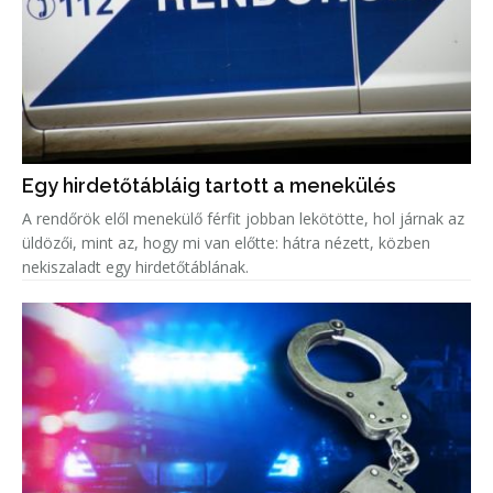
Egy hirdetőtábláig tartott a menekülés
A rendőrök elől menekülő férfit jobban lekötötte, hol járnak az
üldözői, mint az, hogy mi van előtte: hátra nézett, közben
nekiszaladt egy hirdetőtáblának.