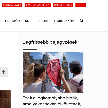
CSILLAGJEGYEK
EZOTERIKUS HÍREK
BALESET HÍREK
KP.HU
ÉLETMÓD
KULT
SPORT
HOROSZKÓP
Legfrissebb bejegyzések
Ezek a legkomolyabb hibák,
amelyeket sokan elkövetnek,