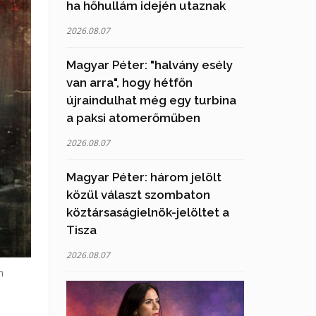
ha hőhullám idején utaznak
2026.08.07
Magyar Péter: "halvány esély
van arra", hogy hétfőn
újraindulhat még egy turbina
a paksi atomerőműben
2026.08.07
Magyar Péter: három jelölt
közül választ szombaton
köztársaságielnök-jelöltet a
Tisza
2026.08.07
n