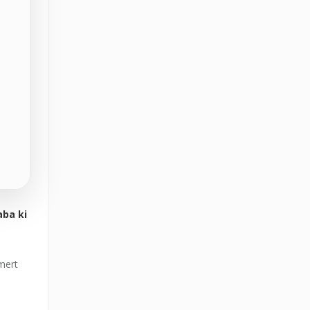
aba ki
mert