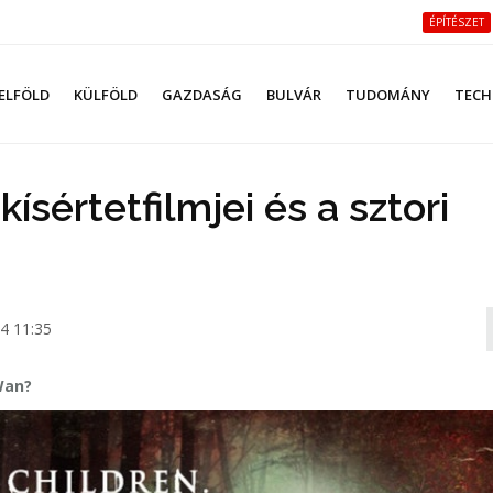
ÉPÍTÉSZET
ELFÖLD
KÜLFÖLD
GAZDASÁG
BULVÁR
TUDOMÁNY
TECH
ísértetfilmjei és a sztori
4 11:35
Wan?