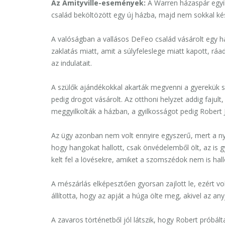
Az Amityville-események:
A Warren házaspár egyik
család beköltözött egy új házba, majd nem sokkal kés
A
valóságban
a vallásos DeFeo család vásárolt egy há
zaklatás miatt, amit a súlyfeleslege miatt kapott, rá
az indulatait.
A szülők ajándékokkal akarták megvenni a gyerekük sz
pedig drogot vásárolt.
Az otthoni helyzet addig faju
meggyilkolták a házban, a gyilkosságot pedig Robert 
Az ügy azonban nem volt ennyire egyszerű, mert a ny
hogy hangokat hallott, csak önvédelemből ölt, az is 
kelt fel a lövésekre, amiket a szomszédok nem is hall
A mészárlás elképesztően gyorsan zajlott le, ezért vo
állította, hogy az apját a húga ölte meg, akivel az any
A zavaros történetből jól látszik, hogy Robert próbált