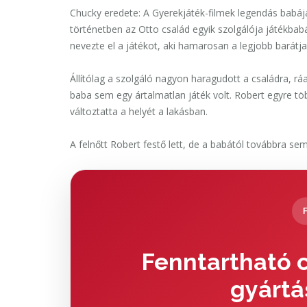
Chucky eredete:
A Gyerekjáték-filmek legendás babájá
történetben az Otto család egyik szolgálója játékbabá
nevezte el a játékot, aki hamarosan a legjobb barátja 
Állítólag a szolgáló nagyon haragudott a családra, ráa
baba sem egy ártalmatlan játék volt. Robert egyre töb
változtatta a helyét a lakásban.
A felnőtt Robert festő lett, de a babától továbbra se
Fenntartható c
gyártá