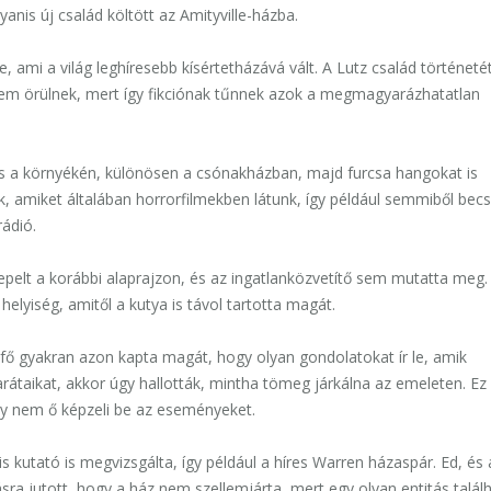
anis új család költött az Amityville-házba.
e, ami a világ leghíresebb kísértetházává vált.
A Lutz család történeté
 nem örülnek, mert így fikciónak tűnnek azok a megmagyarázhatatlan
s a környékén, különösen a csónakházban,
majd furcsa hangokat is
ak, amiket általában horrorfilmekben látunk,
így például semmiből bec
ádió.
repelt a korábbi alaprajzon, és az ingatlanközvetítő sem mutatta meg.
helyiség, amitől a kutya is távol tartotta magát.
dfő gyakran azon kapta magát, hogy olyan gondolatokat ír le, amik
arátaikat, akkor úgy hallották, mintha tömeg járkálna az emeleten. Ez 
gy nem ő képzeli be az eseményeket.
s kutató is megvizsgálta, így például a híres Warren házaspár. Ed, és 
ásra jutott, hogy a ház nem szellemjárta, mert egy olyan entitás talál