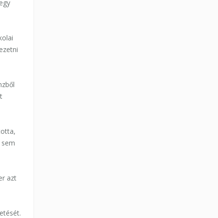
 egy
kolai
ezetni
nzből
t
otta,
k sem
er azt
etését.