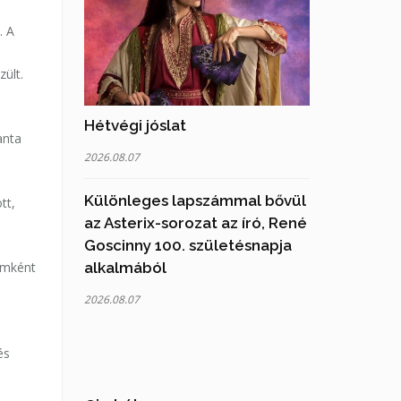
. A
ült.
Hétvégi jóslat
anta
2026.08.07
Különleges lapszámmal bővül
tt,
az Asterix-sorozat az író, René
Goscinny 100. születésnapja
lemként
alkalmából
2026.08.07
és