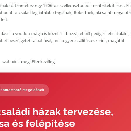
nak történetéhez egy 1906-os szellemsztoriból merítettek ihletet.
Eb
t adott a család legfiatalabb tagjának, Robertne
k
, aki saját maga ut
lett.
dásul a voodoo mágia is közel állt hozzá, ebből pedig ki lehet találni,
bet beszélgetett a babával, ami a gyerek állítása szerint, magától
m szabadult meg. Ellenkezőleg!
Fenntartható megoldások
saládi házak tervezése,
sa és felépítése