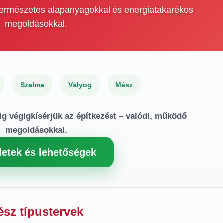
 természetes alapanyagokkal és energiatakarékos
megoldásokkal.
Szalma
Vályog
Mész
ig végigkísérjük az építkezést – valódi, működő
megoldásokkal.
letek és lehetőségek
ész típustervek