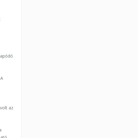
t
sapódó
 A
volt az
a
ható