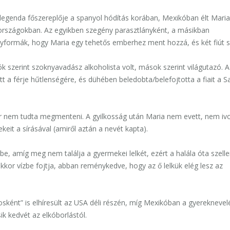
 legenda
főszereplője a spanyol hódítás korában, Mexikóban élt Maria
i országokban.
Az egyikben szegény parasztlány
ként
, a másikban
gyformák, hogy Maria egy tehetős emberhez ment hozzá, és két fiút sz
ók szerint szoknyavadász alkoholista volt, mások szerint világutazó. A
t a férje hűtlenségére, és dühében beledobta/belefojtotta a fiait a S
ár nem tudta megmenteni.
A gyilkosság után Maria nem evett, nem ivo
eit a sírásával (amiről aztán a nevét kapta).
be, amíg meg nem találja a gyermekei lelkét,
ezért a halála óta szel
 akkor vízbe fojtja, abban reménykedve, hogy az ő lelkü
k
elég lesz az
ként” is elhíresült az USA déli részén, míg Mexikóban
a
gyereknevel
ik kedvét az elkóborlástól.