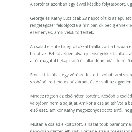
A történet azonban egy évvel később folytatódott, ugy
George és Kathy Lutz
csak 28 napot bírt ki az épületb
rengetegszer feldolgozta a filmipar, ők pedig ennek
események, amik velük történtek.
A család eleinte hidegfoltokkal találkoz
ott
a házban é
hallottak. Ezt követően olyan jelenségekkel találkozt
ajtó, magától bekapcsoló és állandóan adást kereső r
Emellett találtak egy vörösre festett szobát, ami sze
szobából rettenetes bűz áradt, és ez volt az egyetlen 
Mindez rögtön az első héten történt. Később a csalá
valójában nem a sajátjai. Amikor a család áthívta a b
első eset, amikor Kathy megbizonyosodott arról, ho
Miután a család elköltözött, a házat több paranormáli
napokban szintén elhunyt,
Lorraine
arra a megállapít