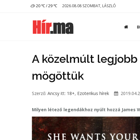
20 ℃ / 29 ℃
2026.08.08 SZOMBAT, LÁSZLÓ
B
A közelmúlt legjobb k
mögöttük
Szerző:
Ancsy
itt:
18+
,
Ezoterikus hírek
2019.04.2
Milyen létező legendákhoz nyúlt hozzá James 