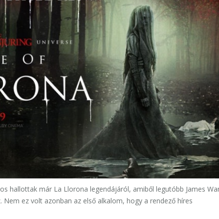
ztos hallottak már La Llorona legendájáról, amiből legutóbb James Wa
z. Nem ez volt azonban az első alkalom, hogy a rendező híres