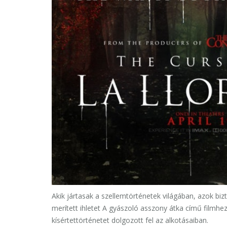
Akik jártasak a szellemtörténetek világában, azok bi
merített ihletet A gyászoló asszony átka című filmhe
kísértettörténetet dolgozott fel az alkotásaiban.