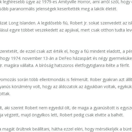
 leghíresebb ügye az 1979-es Amityville Horror, ami arról szól, hogy
őbb paranormális jelenségek keserítették meg a lakók életét.
zat Long Islanden. A legidősebb fiú, Robert Jr. sokat szenvedett az is
adásul egyre többet veszekedett az apjával,
mert csak otthon tudta lev
eretetét, de ezzel csak azt érték el, hogy a
fiú mindent eladott, a pé
lt, hogy 1974. november 13-án a DeFeo házaspárt és négy gyermeküke
Jr.
m
agára
vállalta. A bíróság
hatszoros életfogytiglanra ítélt
e a férfit
.
omozás során több ellentmondás is felmerült. Rober gyakran azt állít
gyanús körülmény volt, hogy az áldozatok az ágyukban voltak, egyikü
ottak.
lt, aki szerint Robert nem egyedül ölt, de maga a gyanúsított is egysz
ja végzett, majd öngyilkos lett, Robert pedig csak elvitte a balhét.
a magát őrültnek beállítani, hátha ezzel eléri, hogy mérsékeljék a bünt