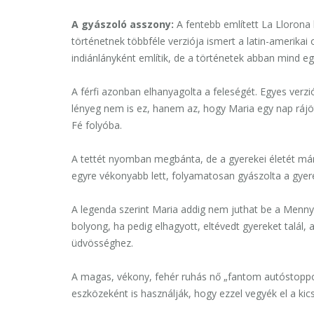
A gyászoló asszony:
A fentebb említett
La Llorona
történetnek többféle verziója ismert a latin-amerika
indiánlányként említik, de a történetek abban mind e
A férfi azonban elhanyagolta a feleségét. Egyes verzi
lényeg nem is ez, hanem az, hogy Maria egy nap rájöt
Fé folyóba.
A tettét nyomban megbánta, de a gyerekei életét m
egyre vékonyabb lett, folyamatosan gyászolta a gyerek
A legenda szerint Maria addig nem juthat be a Menny
bolyong, ha pedig elhagyott, eltévedt gyereket talál,
üdvösséghez.
A magas, vékony, fehér ruhás nő „fantom autóstoppos
eszköz
eként
is használják, hogy ezzel vegyék el a kics