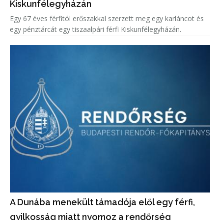
Kiskunfélegyházán
Egy 67 éves férfitól erőszakkal szerzett meg egy karláncot és
egy pénztárcát egy tiszaalpári férfi Kiskunfélegyházán.
A Dunába menekült támadója elől egy férfi,
gyilkosság miatt nyomoz a rendőrség