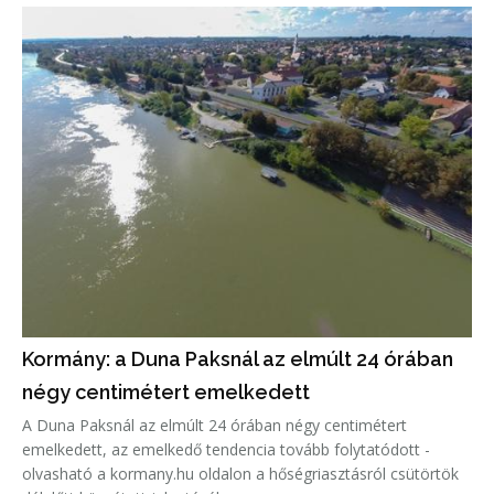
Kormány: a Duna Paksnál az elmúlt 24 órában
négy centimétert emelkedett
A Duna Paksnál az elmúlt 24 órában négy centimétert
emelkedett, az emelkedő tendencia tovább folytatódott -
olvasható a kormany.hu oldalon a hőségriasztásról csütörtök