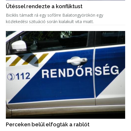
Ütéssel rendezte a konfliktust
Biciklis támadt rá egy sofőrre Balatongyörökön egy
közlekedési szituáció során kialakult vita miatt.
Perceken belül elfogták a rablót