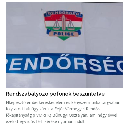
Rendszabályozó pofonok beszüntetve
Elképesztő emberkereskedelem és kényszermunka tárgyában
folytatott bűnügy zárult a Fejér Vármegyei Rendőr-
főkapitányság (FVMRFK) Bűnügyi Osztályán, ami négy évvel
ezelőtt egy idős férfi kérése nyomán indult.