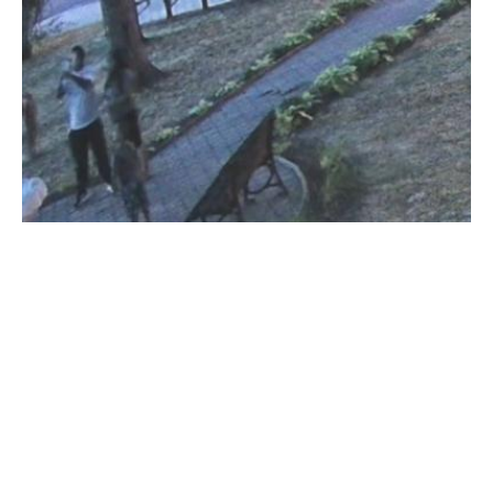
Egy menő kép ára
A salgótarjáni rendőrök azonosították és elfogták a
karancslapujtői szökőkút megrongálóját.