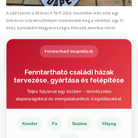
A vád szerint a 38 éves ír férfi 2024. november 4-én este egy
belvárosi szórakozóhelyen ismerkedett meg a sértettel, egy 31
éves, turistaként Magyarországra érkezett amerikai nővel.
Fenntartható megoldások
Fenntartható családi házak
tervezése, gyártása és felépítése
Teljes folyamat egy kézben – természetes
alapanyagokkal és energiatakarékos megoldásokkal.
Kender
Fa
Szalma
Vályog