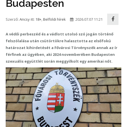
Budapesten
Szerző:
Ancsy
itt:
18+
,
Belföldi hírek
2026.07.07 11:21
A védői perbeszéd és a vádlott utolsó szó jogán történő
felszólalása után csütörtökre halasztotta az elsőfokú
határozat kihirdetését a Fővárosi Törvényszék annak az ír
férfinek az ügyében, aki 2024 novemberében Budapesten
szexuális együttlét során meggyilkolt egy amerikai nőt.