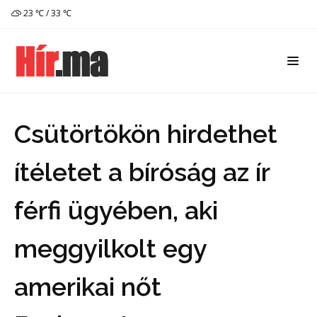
23 ℃ / 33 ℃
Csütörtökön hirdethet
ítéletet a bíróság az ír
férfi ügyében, aki
meggyilkolt egy
amerikai nőt