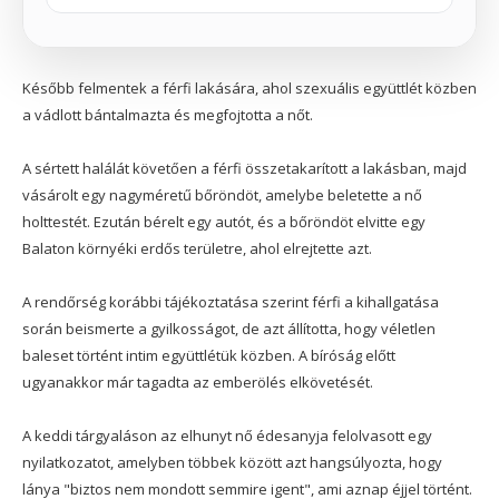
Később felmentek a férfi lakására, ahol szexuális együttlét közben
a vádlott bántalmazta és megfojtotta a nőt.
A sértett halálát követően a férfi összetakarított a lakásban, majd
vásárolt egy nagyméretű bőröndöt, amelybe beletette a nő
holttestét. Ezután bérelt egy autót, és a bőröndöt elvitte egy
Balaton környéki erdős területre, ahol elrejtette azt.
A rendőrség korábbi tájékoztatása szerint férfi a kihallgatása
során beismerte a gyilkosságot, de azt állította, hogy véletlen
baleset történt intim együttlétük közben. A bíróság előtt
ugyanakkor már tagadta az emberölés elkövetését.
A keddi tárgyaláson az elhunyt nő édesanyja felolvasott egy
nyilatkozatot, amelyben többek között azt hangsúlyozta, hogy
lánya "biztos nem mondott semmire igent", ami aznap éjjel történt.