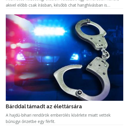
akivel előbb csak írásban, később chat hanghívásban is
beszélgetett.
Bárddal támadt az élettársára
A hajdú-bihari rendőrök emberölés kísérlete miatt vettek
bűnügyi őrizetbe egy férfit.