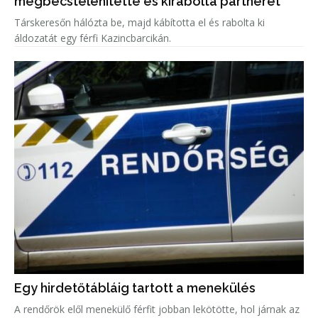
megbecstelenítette és kirabolta partnerét
Társkeresőn hálózta be, majd kábította el és rabolta ki
áldozatát egy férfi Kazincbarcikán.
Egy hirdetőtábláig tartott a menekülés
A rendőrök elől menekülő férfit jobban lekötötte, hol járnak az