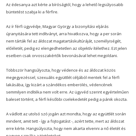
Az édesanya azt kérte a bíróságtól, hogy a lehető legsúlyosabb
büntetést szabja ki a férfire.
Az ír férfi ügyvédje, Magyar György a bizonyítási eljárás
újranyitására tett indítványt, arra hivatkozva, hogy a per során
nem tárták fel az áldozat magatartáskultúráját, személyiségét,
előéletét, pedig ez elengedhetetlen az objektív ítélethez. Ezt jelen
esetben csak orvosszakértők bevonásával lehet megoldani.
Többször hangsúlyozta, hogy védence és az áldozat közös
megegyezéssel, szexuális együttlét céljából mentek fel a férfi
lakásába, így kizárt a szándékos emberölés, védencének
semmilyen indítéka nem volt erre. Az ügyvéd szerint egyértelműen
baleset történt, a férfi későbbi cselekedetét pedig a pánik okozta.
A vádlott az utolsó szó jogán azt mondta, hogy az együttlét során
mindent, amit tett - így a fojtogatást -, azért tette, mert az áldozat
erre kérte. Hangsúlyozta, hogy nem akarta elvenni a nő életét és
nagyon sajnálja a történteket.