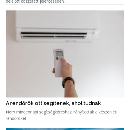
délelőtt közzétett jelentésében.
A rendőrök ott segítenek, ahol tudnak
Nem mindennapi segítségkéréshez irányították a készenléti
rendőröket.