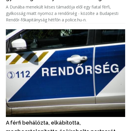
A Dunába menekült késes támadója elől egy fiatal férfi,
gyilkosság miatt nyomoz a rendőrség - közölte a Budapesti
Rendőr-főkapitányság hétfőn a police.hu-n.
A férfi behálózta, elkábította,