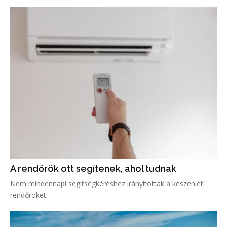
A rendőrök ott segítenek, ahol tudnak
Nem mindennapi segítségkéréshez irányították a készenléti
rendőröket.