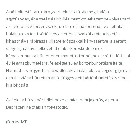
A nő holttestét arra járó gyermekek találták meg, halála
agyzúzódás, éheztetés és kihűlés miatt következett be - olvasható
az ítéletben. A törvényszék az első- és másodrendű vádlottakat
halált okozó testi sértés, és a sértett kiszolgáltatott helyzetét
kihasználva rábírással, illetve erőszakkal kényszerítve, a sértett
sanyargatásával elkövetett emberkereskedelem és
kényszermunka bűntettében mondta ki bűnösnek, ezért a férfit 14
év fegyházbüntetésre, feleségét 10 év börtönbüntetésre ítélte.
Harmad- és negyedrendű vádlottakra halált okozó segítségnyújtás
elmulasztása bűntett miatt felfüggesztett börtönbüntetést szabott
ki a bíróság.
Az ítélet a házaspár fellebbezése miatt nem jogerős, a per a
Debreceni Ítélőtáblán folytatódik.
(Forrás: MTI)