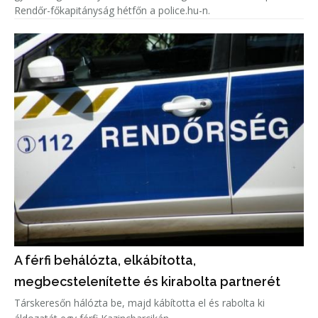
Rendőr-főkapitányság hétfőn a police.hu-n.
A férfi behálózta, elkábította,
megbecstelenítette és kirabolta partnerét
Társkeresőn hálózta be, majd kábította el és rabolta ki