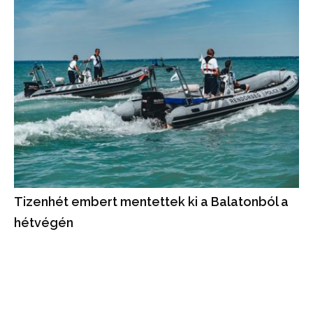
Tizenhét embert mentettek ki a Balatonból a
hétvégén
Nyolc esetben volt szükség a Balatoni Vízirendészeti
Rendőrkapitányság járőreinek gyors beavatkozására az elmúlt
napokban.