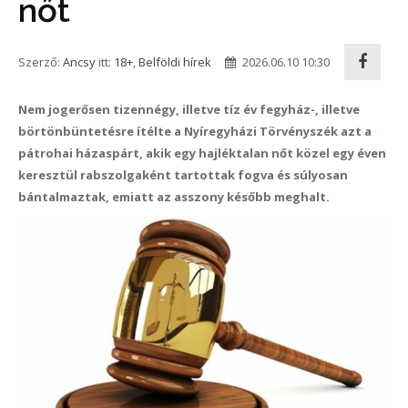
nőt
Szerző:
Ancsy
itt:
18+
,
Belföldi hírek
2026.06.10 10:30
Nem jogerősen tizennégy, illetve tíz év fegyház-, illetve
börtönbüntetésre ítélte a Nyíregyházi Törvényszék azt a
pátrohai házaspárt, akik egy hajléktalan nőt közel egy éven
keresztül rabszolgaként tartottak fogva és súlyosan
bántalmaztak, emiatt az asszony később meghalt.