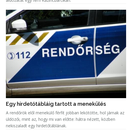
áldozatát egy férfi Kazincbarcikán.
Egy hirdetőtábláig tartott a menekülés
A rendőrök elől menekülő férfit jobban lekötötte, hol járnak az
üldözői, mint az, hogy mi van előtte: hátra nézett, közben
nekiszaladt egy hirdetőtáblának.