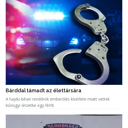
Bárddal támadt az élettársára
A hajdú-bihari rendőrök emberölés kísérlete miatt vettek
bűnügyi őrizetbe egy férfit.