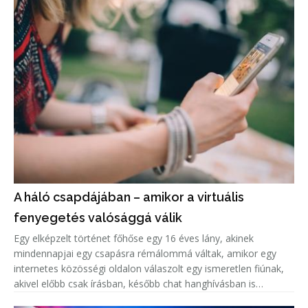
A háló csapdájában – amikor a virtuális
fenyegetés valósággá válik
Egy elképzelt történet főhőse egy 16 éves lány, akinek
mindennapjai egy csapásra rémálommá váltak, amikor egy
internetes közösségi oldalon válaszolt egy ismeretlen fiúnak,
akivel előbb csak írásban, később chat hanghívásban is
beszélgetett.