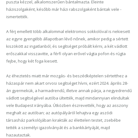
puszta kézzel, alkalomszerűen bántalmazta. Eleinte
háziszolgaként, később már házi rabszolgaként bántak vele -
ismertették.
A férj emellett több alkalommal elektromos sokkolóval is nekiesett
az egyre gyengébb állapotban lévő nőnek, amikor pedig a sértett
kiszökött az ingatlanból, és segítséget próbált kérni, a két vádlott
erőszakkal visszavitte, a férfi olyan erővel vágta pofon és rúgta
fejbe, hogy két foga kiesett.
Az éheztetés miatt már mozgás- és beszédképtelen sértetthez a
házaspár nem akart orvosi segítséget hívni, ezért 2024. április 28-
án gyermekük, a harmadrendű, illetve annak párja, a negyedrendű
vádlott segítségével autóba ültették, majd mindannyian elindultak
vele Budapest irányába. Útközben észrevették, hogy az asszony
meghalt az autóban; az autópályáról lehajtva egy aszódi
társasház parkolójában kirakták az élettelen testet, zsebébe
tették a személyi igazolványát és a bankkártyáját, majd
hazautaztak.