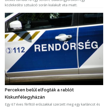
közlekedési szituáció során kialakult vita miatt.
Perceken belül elfogták a rablót
Kiskunfélegyházán
Egy 67 éves férfitól erőszakkal szerzett meg egy karláncot és