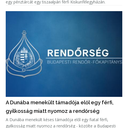
egy pénztárcát egy tiszaalpári férfi Kiskunfélegyházán.
A Dunába menekült támadója elől egy férfi,
gyilkosság miatt nyomoz a rendőrség
A Dunába menekült késes támadója elől egy fiatal férfi,
gyilkosság miatt nyomoz a rendőrség - közölte a Budapesti