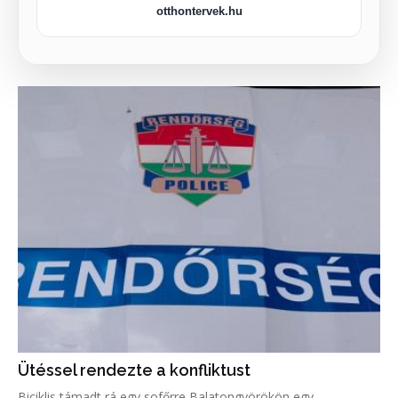
otthontervek.hu
Ütéssel rendezte a konfliktust
Biciklis támadt rá egy sofőrre Balatongyörökön egy