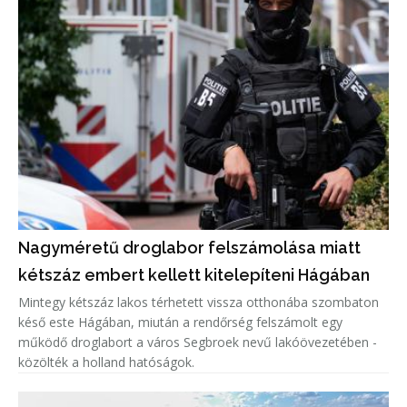
Nagyméretű droglabor felszámolása miatt
kétszáz embert kellett kitelepíteni Hágában
Mintegy kétszáz lakos térhetett vissza otthonába szombaton
késő este Hágában, miután a rendőrség felszámolt egy
működő droglabort a város Segbroek nevű lakóövezetében -
közölték a holland hatóságok.