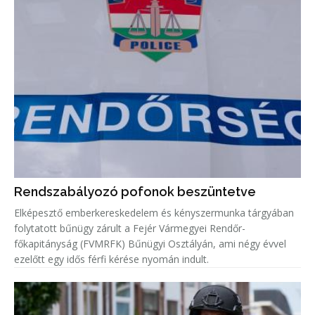
Rendszabályozó pofonok beszüntetve
Elképesztő emberkereskedelem és kényszermunka tárgyában
folytatott bűnügy zárult a Fejér Vármegyei Rendőr-
főkapitányság (FVMRFK) Bűnügyi Osztályán, ami négy évvel
ezelőtt egy idős férfi kérése nyomán indult.