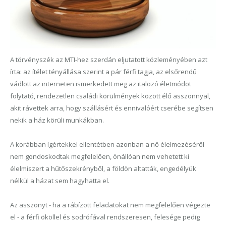
A törvényszék az MTI-hez szerdán eljutatott közleményében azt
írta: az ítélet tényállása szerint a pár férfi tagja, az elsőrendű
vádlott az interneten ismerkedett meg az italozó életmódot
folytató, rendezetlen családi körülmények között élő asszonnyal,
akit rávettek arra, hogy szállásért és ennivalóért cserébe segítsen
nekik a ház körüli munkákban.
A korábban ígértekkel ellentétben azonban a nő élelmezéséről
nem gondoskodtak megfelelően, önállóan nem vehetett ki
élelmiszert a hűtőszekrényből, a földön altatták, engedélyük
nélkül a házat sem hagyhatta el.
Az asszonyt - ha a rábízott feladatokat nem megfelelően végezte
el - a férfi ököllel és sodrófával rendszeresen, felesége pedig