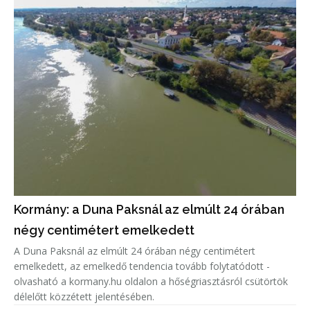
Kormány: a Duna Paksnál az elmúlt 24 órában
négy centimétert emelkedett
A Duna Paksnál az elmúlt 24 órában négy centimétert
emelkedett, az emelkedő tendencia tovább folytatódott -
olvasható a kormany.hu oldalon a hőségriasztásról csütörtök
délelőtt közzétett jelentésében.