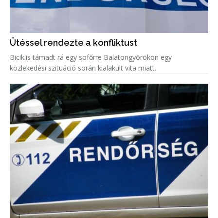
Ütéssel rendezte a konfliktust
Biciklis támadt rá egy sofőrre Balatongyörökön egy
közlekedési szituáció során kialakult vita miatt.