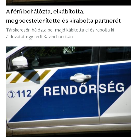
A férfi behálózta, elkábította,
megbecstelenítette és kirabolta partnerét
Társkeresőn hálózta be, majd kábította el és rabolta ki
áldozatát egy férfi Kazincbarcikán.