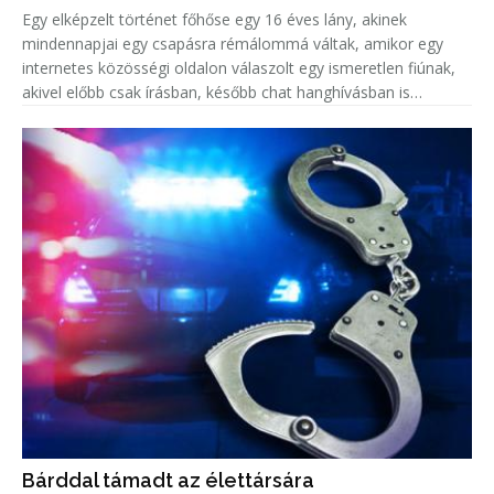
Egy elképzelt történet főhőse egy 16 éves lány, akinek
mindennapjai egy csapásra rémálommá váltak, amikor egy
internetes közösségi oldalon válaszolt egy ismeretlen fiúnak,
akivel előbb csak írásban, később chat hanghívásban is
beszélgetett.
Bárddal támadt az élettársára