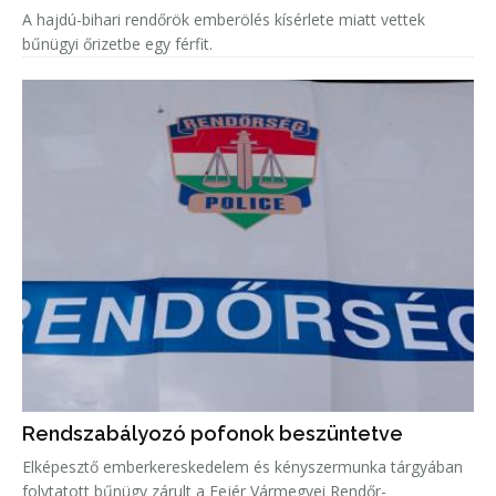
A hajdú-bihari rendőrök emberölés kísérlete miatt vettek
bűnügyi őrizetbe egy férfit.
Rendszabályozó pofonok beszüntetve
Elképesztő emberkereskedelem és kényszermunka tárgyában
folytatott bűnügy zárult a Fejér Vármegyei Rendőr-