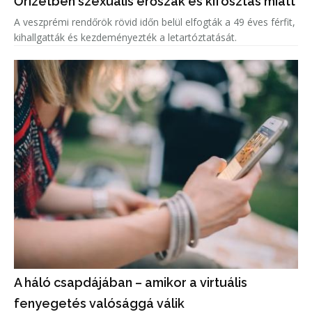
Őrizetben szexuális erőszak és kifosztás miatt
A veszprémi rendőrök rövid időn belül elfogták a 49 éves férfit,
kihallgatták és kezdeményezték a letartóztatását.
A háló csapdájában – amikor a virtuális
fenyegetés valósággá válik