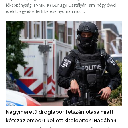
főkapitányság (FVMRFK) Bűnügyi Osztályán, ami négy évvel
ezelőtt egy idős férfi kérése nyomán indult.
Nagyméretű droglabor felszámolása miatt
kétszáz embert kellett kitelepíteni Hágában