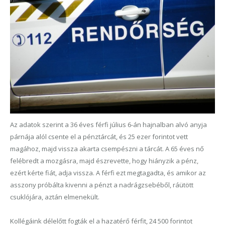
Az adatok szerint a 36 éves férfi július 6-án hajnalban alvó anyja
párnája alól csente el a pénztárcát, és 25 ezer forintot vett
magához, majd vissza akarta csempészni a tárcát. A 65 éves nő
felébredt a mozgásra, majd észrevette, hogy hiányzik a pénz,
ezért kérte fiát, adja vissza. A férfi ezt megtagadta, és amikor az
asszony próbálta kivenni a pénzt a nadrágzsebéből, ráütött
csuklójára, aztán elmenekült.
Kollégáink délelőtt fogták el a hazatérő férfit, 24 500 forintot