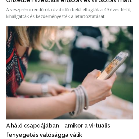
Őrizetben szexuális erőszak és kifosztás miatt
A veszprémi rendőrök rövid időn belül elfogták a 49 éves férfit,
kihallgatták és kezdeményezték a letartóztatását.
A háló csapdájában – amikor a virtuális
fenyegetés valósággá válik