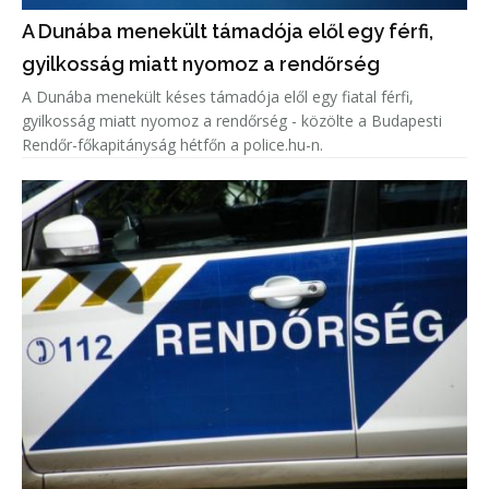
A Dunába menekült támadója elől egy férfi,
gyilkosság miatt nyomoz a rendőrség
A Dunába menekült késes támadója elől egy fiatal férfi,
gyilkosság miatt nyomoz a rendőrség - közölte a Budapesti
Rendőr-főkapitányság hétfőn a police.hu-n.