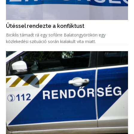
Ütéssel rendezte a konfliktust
Biciklis támadt rá egy sofőrre Balatongyörökön egy
közlekedési szituáció során kialakult vita miatt.