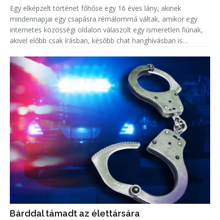
Egy elképzelt történet főhőse egy 16 éves lány, akinek
mindennapjai egy csapásra rémálommá váltak, amikor egy
internetes közösségi oldalon válaszolt egy ismeretlen fiúnak,
akivel előbb csak írásban, később chat hanghívásban is
beszélgetett.
Bárddal támadt az élettársára