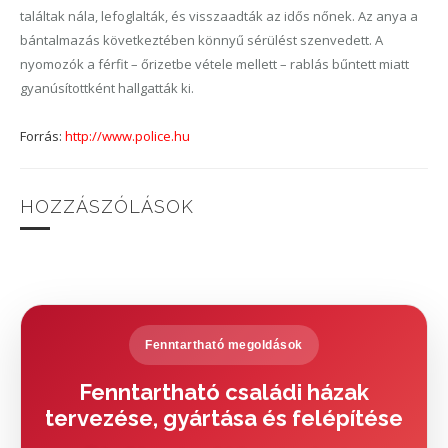
találtak nála, lefoglalták, és visszaadták az idős nőnek. Az anya a
bántalmazás következtében könnyű sérülést szenvedett. A
nyomozók a férfit – őrizetbe vétele mellett – rablás bűntett miatt
gyanúsítottként hallgatták ki.
Forrás:
http://www.police.hu
HOZZÁSZÓLÁSOK
Fenntartható megoldások
Fenntartható családi házak
tervezése, gyártása és felépítése