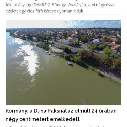
főkapitányság (FVMRFK) Bűnügyi Osztályán, ami négy évvel
ezelőtt egy idős férfi kérése nyomán indult.
Kormány: a Duna Paksnál az elmúlt 24 órában
négy centimétert emelkedett