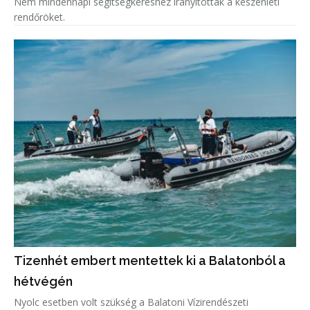
Nem mindennapi segítségkéréshez irányították a készenléti
rendőröket.
Tizenhét embert mentettek ki a Balatonból a
hétvégén
Nyolc esetben volt szükség a Balatoni Vízirendészeti