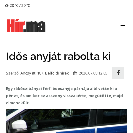
20 ℃ / 29 ℃
Idős anyját rabolta ki
Szerző:
Ancsy
itt:
18+
,
Belföldi hírek
2026.07.08 12:05
Egy rákóczibányai férfi édesanyja párnája alól vette ki a
pénzt, és amikor az asszony visszakérte, megütötte, majd
elmenekült.