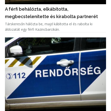
A férfi behálózta, elkábította,
megbecstelenítette és kirabolta partnerét
Társkeresőn hálózta be, majd kábította el és rabolta ki
áldozatát egy férfi Kazincbarcikán.