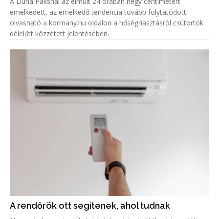
A Duna Paksnál az elmúlt 24 órában négy centimétert
emelkedett, az emelkedő tendencia tovább folytatódott -
olvasható a kormany.hu oldalon a hőségriasztásról csütörtök
délelőtt közzétett jelentésében.
A rendőrök ott segítenek, ahol tudnak