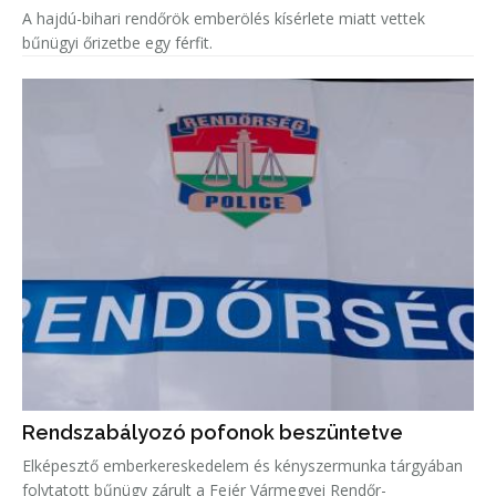
A hajdú-bihari rendőrök emberölés kísérlete miatt vettek
bűnügyi őrizetbe egy férfit.
Rendszabályozó pofonok beszüntetve
Elképesztő emberkereskedelem és kényszermunka tárgyában
folytatott bűnügy zárult a Fejér Vármegyei Rendőr-