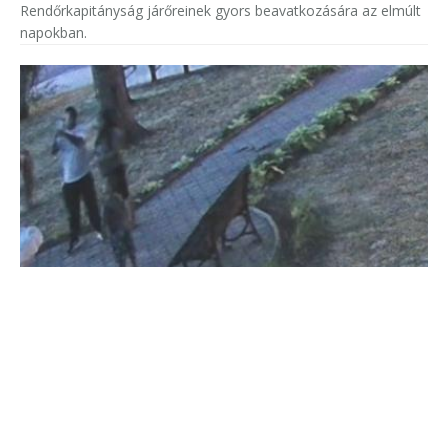
Rendőrkapitányság járőreinek gyors beavatkozására az elmúlt
napokban.
Egy menő kép ára
A salgótarjáni rendőrök azonosították és elfogták a
karancslapujtői szökőkút megrongálóját.