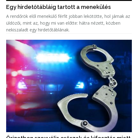
Egy hirdetőtábláig tartott a menekülés
A rendőrök elől menekülő férfit jobban lekötötte, hol járnak az
üldözői, mint az, hogy mi van előtte: hátra nézett, közben
nekiszaladt egy hirdetőtáblának.