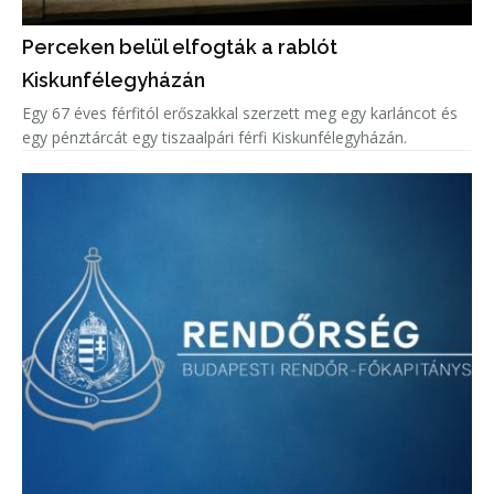
Perceken belül elfogták a rablót
Kiskunfélegyházán
Egy 67 éves férfitól erőszakkal szerzett meg egy karláncot és
egy pénztárcát egy tiszaalpári férfi Kiskunfélegyházán.