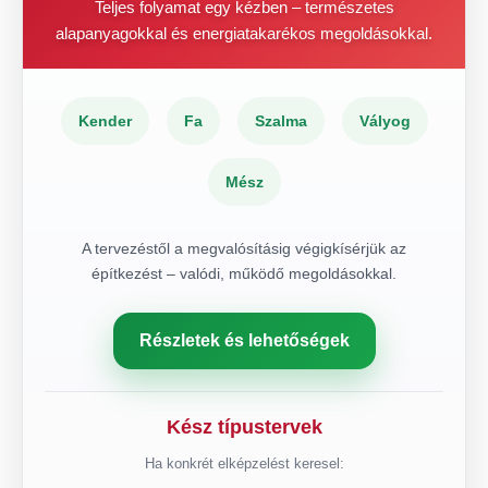
Teljes folyamat egy kézben – természetes
alapanyagokkal és energiatakarékos megoldásokkal.
Kender
Fa
Szalma
Vályog
Mész
A tervezéstől a megvalósításig végigkísérjük az
építkezést – valódi, működő megoldásokkal.
Részletek és lehetőségek
Kész típustervek
Ha konkrét elképzelést keresel: