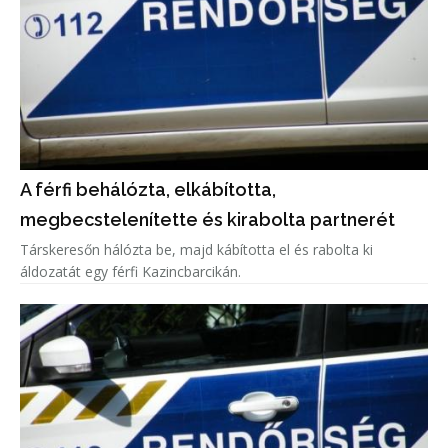
A férfi behálózta, elkábította,
megbecstelenítette és kirabolta partnerét
Társkeresőn hálózta be, majd kábította el és rabolta ki
áldozatát egy férfi Kazincbarcikán.