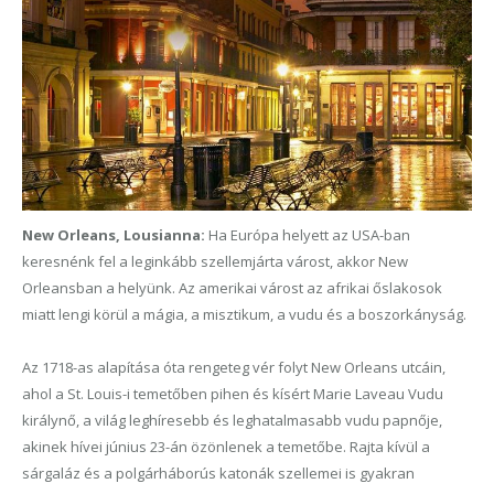
New Orleans, Lousianna:
Ha Európa helyett az USA-ban
keresnénk fel a leginkább szellemjárta várost, akkor New
Orleansban a helyünk. Az amerikai várost az afrikai őslakosok
miatt lengi körül a mágia, a misztikum, a vudu és a boszorkányság.
Az 1718-as alapítása óta rengeteg vér folyt New Orleans utcáin,
ahol a St. Louis-i temetőben pihen
és kísért
Marie Laveau Vudu
királynő, a világ leghíresebb és leghatalmasabb
vudu papnője,
akinek hívei június 23-án özönlenek a temetőbe. Rajta kívül a
sárgaláz és a polgárháborús katonák szellemei is gyakran