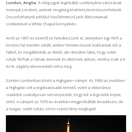
London, Anglia:
A világ egyik leginkább szellemjárta városának
ismerjük Londont, aminek rengeteg kísértetsztorit köszönhetünk.
Összefuthatunk például Hasfelmetsző Jack áldozatainak
szellemével a White Chapel környékén.
Arról az 1907-es esetről se feledkezzünk el, amelyben egy férfi a
londoni fal mentén sétált, amikor hirtelen kezek bukkantak elő a
falból, és megállították az illetőt, aki rémülten látta, hogy sötét
ruhás férfiak a falnak mennek és eltűnnek abban, mintha csak a 9
és ¾. vágány elevenedett volna meg.
Szintén Londonban kísért a Highgate-i vámpír. Az 1960-as években
a Highgate volt a legdivatosabb temető, ezért a viktoriánus
családok szabályosan versenyeztek, hogy kié a legszebb kripta,
sírkő. A vámpírt az 1970-es években megpróbálták levadászni, de
a magas, sötét ruhás, vörös szemű lény meglógott.