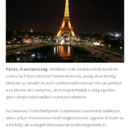
Párizs, Franciaország:
Általában csak a katakombák kerülnek
szóba, ha Párizs rémisztő helyeit keressük, pedig akad itt még
látnivaló az amatőr és profi szellemvadászoknak! Ott van például
a Le Musee des Vampires, ahol megnézhetjük a világ egyetlen
igazi vámpírvadászatából származó leleteket.
Ha Sweeney Todd ihletőjének szellemével szeretnénk találkozni,
akkor a Rue Chanoinesse-t
kell megkeresnünk, ugyanis itt kísért az
a borbély, aki a megölt áldozatainak testét megsütötte és