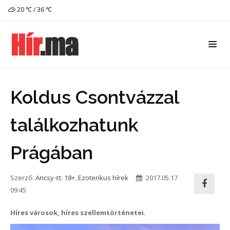
20 ℃ / 36 ℃
Koldus Csontvázzal
találkozhatunk
Prágában
Szerző:
Ancsy
itt:
18+
,
Ezoterikus hírek
2017.05.17
09:45
Híres városok, híres szellemtörténetei.