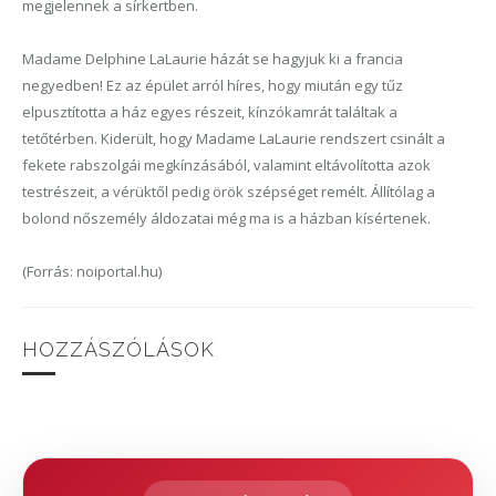
megjelennek a sírkertben.
Madame Delphine LaLaurie házát se hagyjuk ki a francia
negyedben! Ez az épület arról híres, hogy miután egy tűz
elpusztította a ház egyes részeit, kínzókamrát találtak a
tetőtérben. Kiderült, hogy Madame LaLaurie rendszert csinált a
fekete rabszolgái
megkínzásából, valamint eltávolította azok
testrészeit, a vérüktől pedig örök szépséget remélt. Állítólag a
bolond nőszemély áldozatai még ma is a házban kísértenek
.
(Forrás: noiportal.hu)
HOZZÁSZÓLÁSOK