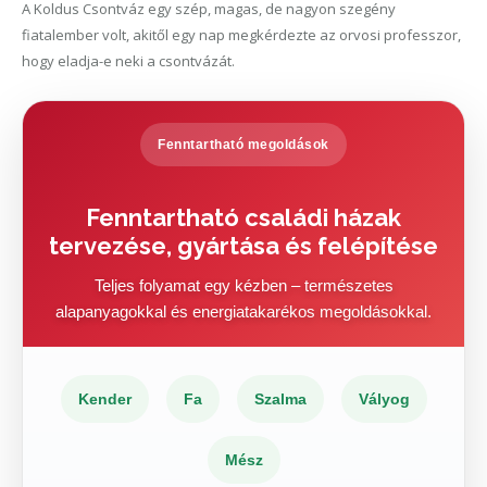
A Koldus Csontváz egy szép, magas, de nagyon szegény
fiatalember volt, akitől egy nap megkérdezte az orvosi professzor,
hogy eladja-e neki a csontvázát.
Fenntartható megoldások
Fenntartható családi házak
tervezése, gyártása és felépítése
Teljes folyamat egy kézben – természetes
alapanyagokkal és energiatakarékos megoldásokkal.
Kender
Fa
Szalma
Vályog
Mész