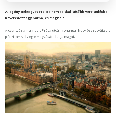
A legény beleegyezett, de nem sokkal később verekedésbe
keveredett egy bárba, és meghalt.
A csontváz a mai napig Prága utcáin rohangál, hogy összegyűjtse a
pénzt, amivel végre megvásárolhatja magát.