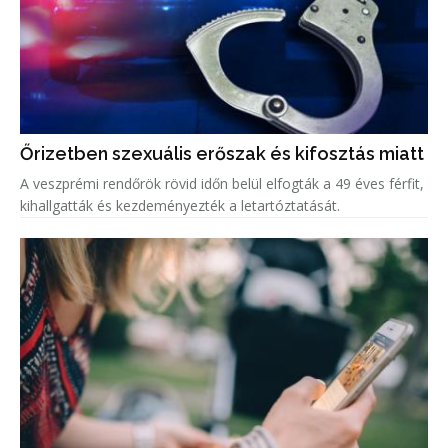
Őrizetben szexuális erőszak és kifosztás miatt
A veszprémi rendőrök rövid időn belül elfogták a 49 éves férfit,
kihallgatták és kezdeményezték a letartóztatását.