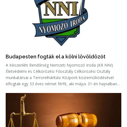
Budapesten fogták el a kölni lövöldözőt
A Készenléti Rendőrség Nemzeti Nyomozó Iroda (KR NNI)
Életvédelmi és Célkörözési Főosztály Célkörözési Osztály
munkatársai a Terrorelhárítási Központ közreműködésével
elfogtak egy 33 éves német férfit, aki május 31-én hajnalban
Kölnben több lövést adott le egy emberre.