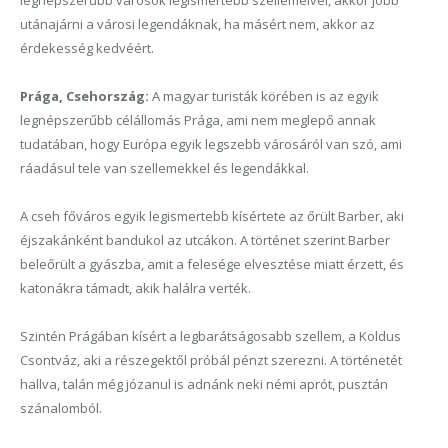
utánajárni a városi legendáknak, ha másért nem, akkor az
érdekesség kedvéért.
Prága, Csehország:
A magyar turisták körében is az egyik
legnépszerűbb célállomás Prága, ami nem meglepő annak
tudatában, hogy Európa egyik legszebb városáról van szó, ami
ráadásul tele van szellemekkel és legendákkal.
A cseh főváros egyik legismertebb kísértete az őrült Barber, aki
éjszakánként bandukol az utcákon. A történet szerint Barber
beleőrült a gyászba, amit a felesége elvesztése miatt érzett, és
katonákra támadt, akik halálra verték.
Szintén Prágában kísért a legbarátságosabb szellem, a Koldus
Csontváz, aki a részegektől próbál pénzt szerezni. A történetét
hallva, talán még józanul is adnánk neki némi aprót, pusztán
szánalomból.