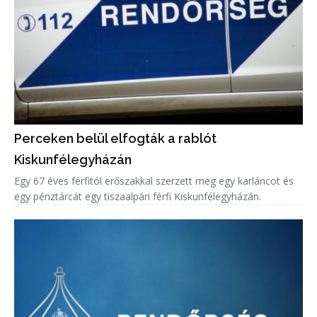
Perceken belül elfogták a rablót
Kiskunfélegyházán
Egy 67 éves férfitól erőszakkal szerzett meg egy karláncot és
egy pénztárcát egy tiszaalpári férfi Kiskunfélegyházán.