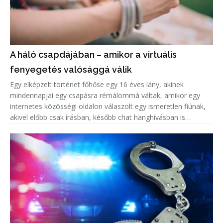
A háló csapdájában – amikor a virtuális
fenyegetés valósággá válik
Egy elképzelt történet főhőse egy 16 éves lány, akinek
mindennapjai egy csapásra rémálommá váltak, amikor egy
internetes közösségi oldalon válaszolt egy ismeretlen fiúnak,
akivel előbb csak írásban, később chat hanghívásban is
beszélgetett.