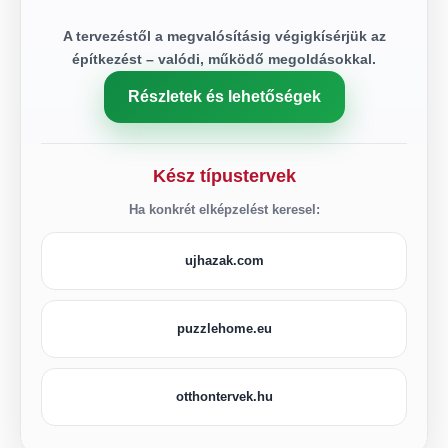
A tervezéstől a megvalósításig végigkísérjük az
építkezést – valódi, működő megoldásokkal.
Részletek és lehetőségek
Kész típustervek
Ha konkrét elképzelést keresel:
ujhazak.com
puzzlehome.eu
otthontervek.hu