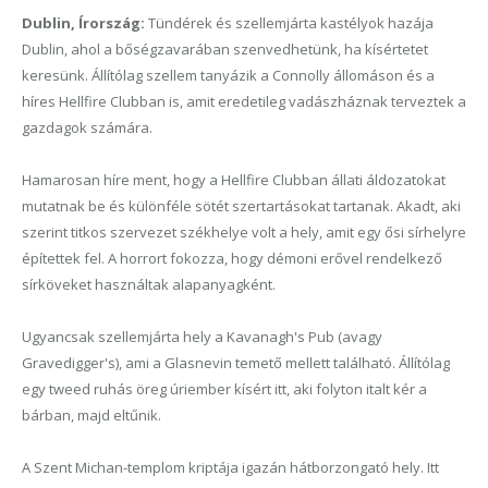
Dublin, Írország:
Tündérek és szellemjárta kastélyok hazája
Dublin, ahol a bőségzavarában szenvedhetünk, ha kísértet
et
keresünk. Állítólag szellem tanyázik a Connolly állomáson és a
híres Hellfire Clubban is, amit eredetileg vadászháznak terveztek a
gazdagok számára.
Hamarosan híre ment, hogy a Hellfire Clubban állati áldozatokat
mutatnak be és különféle sötét szertartásokat tartanak. Akadt, aki
szerint titkos szervezet székhelye volt a hely, amit egy ősi sírhelyre
építettek fel.
A horrort fokozza, hogy
démoni erővel rendelkező
sírkövek
et használtak alapanyagként.
Ugyancsak szellemjárta hely a Kavanagh's Pub (avagy
Gravedigger's), ami a Glasnevin temető mellett található. Állítólag
egy tweed ruhás öreg úriember kísért itt, aki folyton italt kér a
bárban, majd eltűnik.
A Szent Michan-templom kriptája igazán hátborzongató hely. Itt