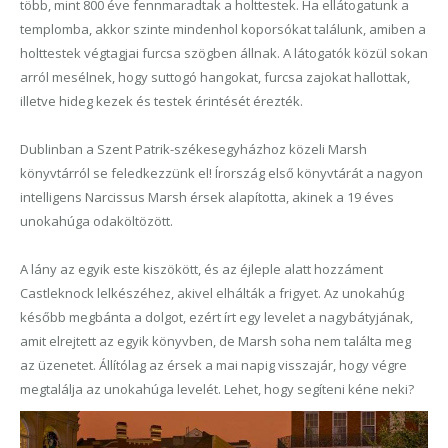
több, mint 800 éve fennmaradtak a holttestek. Ha ellátogatunk a
templomba, akkor szinte mindenhol koporsókat találunk, amiben a
holtteste
k
végtagjai furcsa szögben állnak. A látogatók közül sokan
arról mesélnek, hogy suttogó hangokat, furcsa zajokat hallottak,
illetve hideg kezek és testek érintését érezték.
Dublinban a Szent Patrik-székesegyházhoz közeli Marsh
könyvtárról se feledkezzünk el!
Írország első könyvtárát a nagyon
intelligens Narcissus Marsh érsek alapította,
akinek
a 19 éves
unokahúga
oda
költözött.
A lány az egyik este kiszökött, és az éjleple alatt hozzáment
Castleknock lelkészéhez, akivel elhálták a frigyet. Az unokahúg
később megbánta a dolgot, ezért írt egy levelet a nagybátyjának,
amit elrejtett az egyik könyvben, de Marsh soha nem találta meg
az üzenetet. Állítólag az érsek a mai napig visszajár, hogy végre
megtalálja az unokahúga levelét. Lehet, hogy segíteni kéne neki?