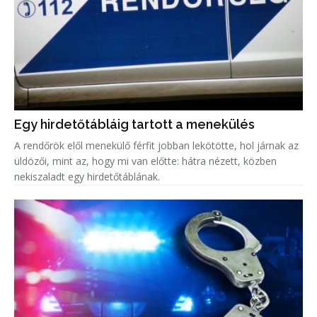
Egy hirdetőtábláig tartott a menekülés
A rendőrök elől menekülő férfit jobban lekötötte, hol járnak az
üldözői, mint az, hogy mi van előtte: hátra nézett, közben
nekiszaladt egy hirdetőtáblának.