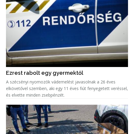
Ezrest rabolt egy gyermektől
A szécsényi nyomozók vádemelést javasolnak a 26 éves
elkövetővel szemben, aki egy 11 éves fiút fenyegetett veréssel,
és elvette minden zsebpénzét.