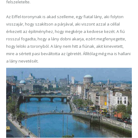
felszeletelte.
Az Eiffel-toronynak is akad szelleme, egy fiatal lány, aki folyton
visszajár, hogy szakítson a párjával, aki viszont azzal a céllal
érkezett az építményhez, hogy megkérje a kedvese kezét. A fiú
rosszul fogadta, hogy a lány dobni akarja, ezért megfenyegette,
hogy lelöki a toronyból. A lány nem hitt a fiúnak, akit kinevetett,
mire a sértett pasi beváltotta az ígéretét. Állítólag még ma is hallani
a lány nevetését.