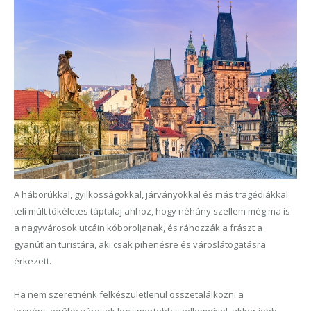
A háborúkkal, gyilkosságokkal, járványokkal és más tragédiákkal
teli múlt tökéletes táptalaj ahhoz, hogy néhány szellem még ma is
a nagyvárosok utcáin kóboroljanak, és ráhozzák a frászt a
gyanútlan turistára, aki csak pihenésre és városlátogatásra
érkezett.
Ha nem szeretnénk felkészületlenül összetalálkozni a
legnépszerűbb városok legismertebb szellemeivel, akkor jobb