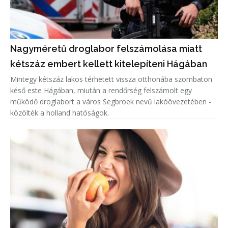
Nagyméretű droglabor felszámolása miatt
kétszáz embert kellett kitelepíteni Hágában
Mintegy kétszáz lakos térhetett vissza otthonába szombaton
késő este Hágában, miután a rendőrség felszámolt egy
működő droglabort a város Segbroek nevű lakóövezetében -
közölték a holland hatóságok.