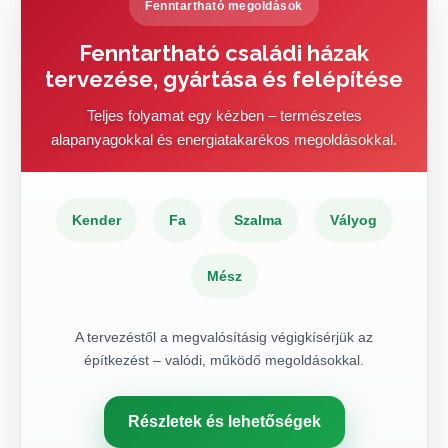
Fenntartható megoldások
Fenntartható családi házak
tervezése, gyártása és felépítése
Teljes folyamat egy kézben – természetes
alapanyagokkal és energiatakarékos megoldásokkal.
Kender
Fa
Szalma
Vályog
Mész
A tervezéstől a megvalósításig végigkísérjük az
építkezést – valódi, működő megoldásokkal.
Részletek és lehetőségek