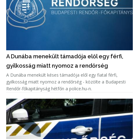
A Dunába menekült támadója elől egy férfi,
gyilkosság miatt nyomoz a rendőrség
A Dunába menekült késes támadója elől egy fiatal férfi,
gyilkosság miatt nyomoz a rendőrség - közölte a Budapesti
Rendőr-főkapitányság hétfőn a police.hu-n.