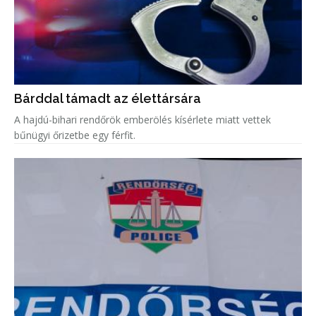
Bárddal támadt az élettársára
A hajdú-bihari rendőrök emberölés kísérlete miatt vettek
bűnügyi őrizetbe egy férfit.