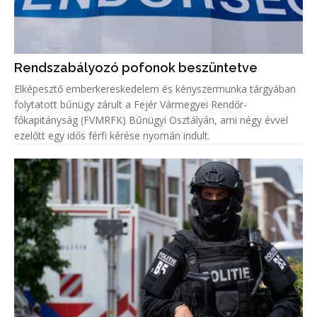
Rendszabályozó pofonok beszüntetve
Elképesztő emberkereskedelem és kényszermunka tárgyában
folytatott bűnügy zárult a Fejér Vármegyei Rendőr-
főkapitányság (FVMRFK) Bűnügyi Osztályán, ami négy évvel
ezelőtt egy idős férfi kérése nyomán indult.