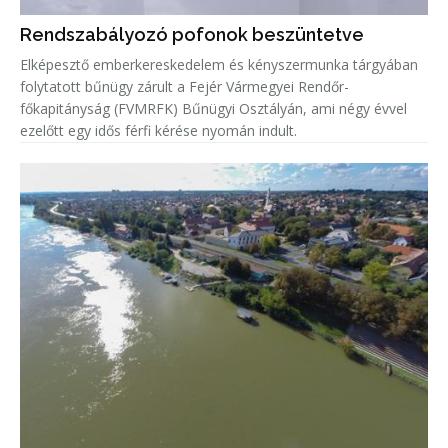
Rendszabályozó pofonok beszüntetve
Elképesztő emberkereskedelem és kényszermunka tárgyában
folytatott bűnügy zárult a Fejér Vármegyei Rendőr-
főkapitányság (FVMRFK) Bűnügyi Osztályán, ami négy évvel
ezelőtt egy idős férfi kérése nyomán indult.