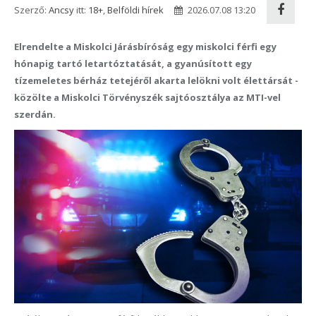
Szerző:
Ancsy
itt:
18+
,
Belföldi hírek
2026.07.08 13:20
Elrendelte a Miskolci Járásbíróság egy miskolci férfi egy
hónapig tartó letartóztatását, a gyanúsított egy
tízemeletes bérház tetejéről akarta lelökni volt élettársát -
közölte a Miskolci Törvényszék sajtóosztálya az MTI-vel
szerdán.