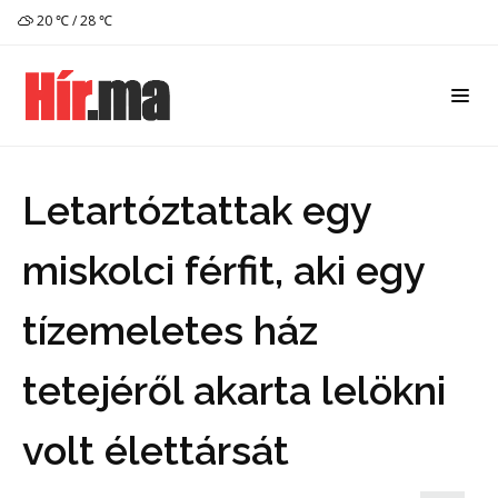
20 ℃ / 28 ℃
Letartóztattak egy
miskolci férfit, aki egy
tízemeletes ház
tetejéről akarta lelökni
volt élettársát