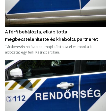
A férfi behálózta, elkábította,
megbecstelenítette és kirabolta partnerét
Társkeresőn hálózta be, majd kábította el és rabolta ki
áldozatát egy férfi Kazincbarcikán.