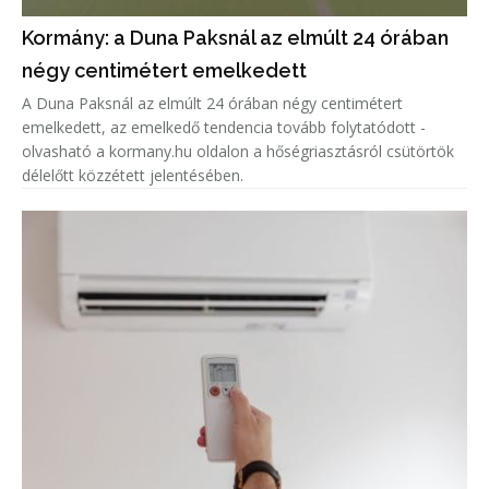
Kormány: a Duna Paksnál az elmúlt 24 órában
négy centimétert emelkedett
A Duna Paksnál az elmúlt 24 órában négy centimétert
emelkedett, az emelkedő tendencia tovább folytatódott -
olvasható a kormany.hu oldalon a hőségriasztásról csütörtök
délelőtt közzétett jelentésében.