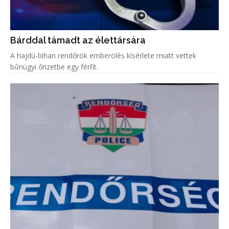
Bárddal támadt az élettársára
A hajdú-bihari rendőrök emberölés kísérlete miatt vettek
bűnügyi őrizetbe egy férfit.