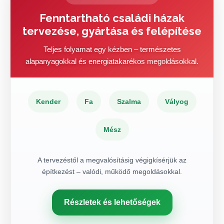
Fenntartható családi házak
tervezése, gyártása és felépítése
Teljes folyamat egy kézben – természetes
alapanyagokkal és energiatakarékos megoldásokkal.
Kender
Fa
Szalma
Vályog
Mész
A tervezéstől a megvalósításig végigkísérjük az
építkezést – valódi, működő megoldásokkal.
Részletek és lehetőségek