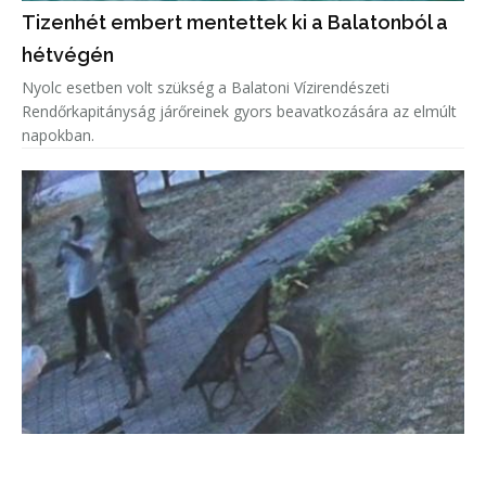
Tizenhét embert mentettek ki a Balatonból a
hétvégén
Nyolc esetben volt szükség a Balatoni Vízirendészeti
Rendőrkapitányság járőreinek gyors beavatkozására az elmúlt
napokban.