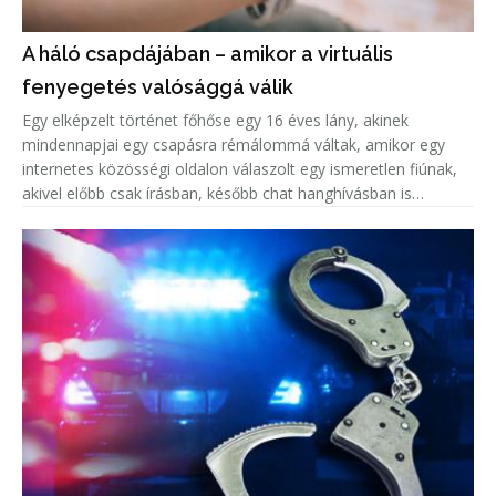
A háló csapdájában – amikor a virtuális
fenyegetés valósággá válik
Egy elképzelt történet főhőse egy 16 éves lány, akinek
mindennapjai egy csapásra rémálommá váltak, amikor egy
internetes közösségi oldalon válaszolt egy ismeretlen fiúnak,
akivel előbb csak írásban, később chat hanghívásban is
beszélgetett.