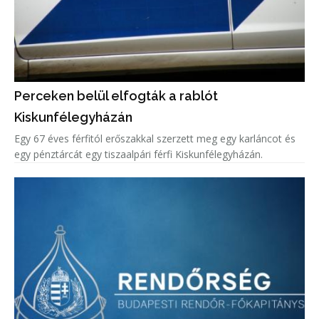
Perceken belül elfogták a rablót
Kiskunfélegyházán
Egy 67 éves férfitól erőszakkal szerzett meg egy karláncot és
egy pénztárcát egy tiszaalpári férfi Kiskunfélegyházán.