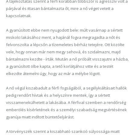
A tájékoztatás szerint a férfi korábban többször is agresszív volt a
párjával és ittasan bántalmazta őt, mire a nő véget vetett a
kapcsolatnak.
A gyanúsított ebbe nem nyugodott bele: múlt vasárnap a sértett
miskolci lakásához ment, a hajánál fogva megragadta a nőt és
felvonszolta a lépcsőn a tízemeletes bérház tetejére. Ott közölte
vele, hogy onnan már nem megy sehová, és szidalmazni, majd
bántalmazni kezdte - írták. Miután a nő próbált visszajutni a házba,
a gyanúsított ölbe kapta, a tető korlátjához vitte és a testét
elkezdte átemelni úgy, hogy az már a mélybe lógott.
A nő végül kiszabadult a férfi fogságából, a segélykiáltásait hallók
pedig rendőrt hívtak és a helyszínre mentek, így a sértett
visszamenekülhetett a lakásába. A férfival szemben a rendőrség
emberölés kísérletének és a személyi szabadság megsértésének
gyanúja miatt indított büntetőeljárást.
A törvényszék szerint a kiszabható szankció súlyossága miatt