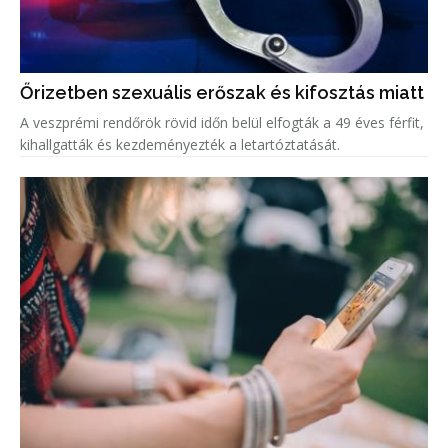
Őrizetben szexuális erőszak és kifosztás miatt
A veszprémi rendőrök rövid időn belül elfogták a 49 éves férfit,
kihallgatták és kezdeményezték a letartóztatását.