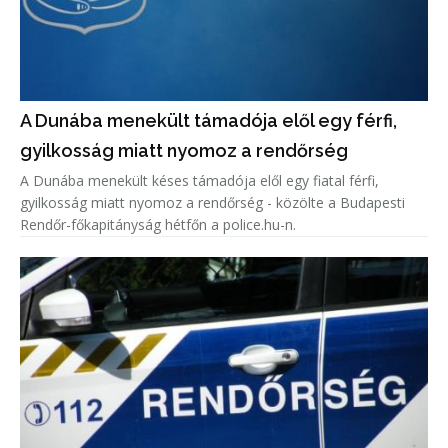
A Dunába menekült támadója elől egy férfi,
gyilkosság miatt nyomoz a rendőrség
A Dunába menekült késes támadója elől egy fiatal férfi,
gyilkosság miatt nyomoz a rendőrség - közölte a Budapesti
Rendőr-főkapitányság hétfőn a police.hu-n.