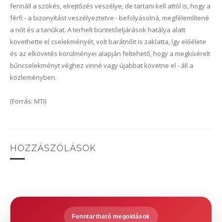
fennáll a szökés, elrejtőzés veszélye, de tartani kell attól is, hogy a
férfi - a bizonyítást veszélyeztetve - befolyásolná, megfélemlítené
a nőt és a tanúkat. A terhelt büntetőeljárások hatálya alatt
követhette el cselekményét, volt barátnőit is zaklatta, így előélete
és az elkövetés körülményei alapján feltehető, hogy a megkísérelt
bűncselekményt véghez vinné vagy újabbat követne el - áll a
közleményben.
(Forrás: MTI)
HOZZÁSZÓLÁSOK
Fenntartható megoldások