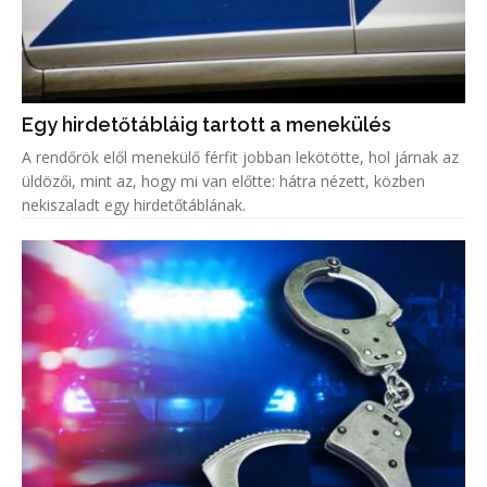
Egy hirdetőtábláig tartott a menekülés
A rendőrök elől menekülő férfit jobban lekötötte, hol járnak az
üldözői, mint az, hogy mi van előtte: hátra nézett, közben
nekiszaladt egy hirdetőtáblának.