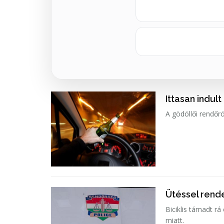
Ittasan indult
A gödöllői rendőrö
Ütéssel rende
Biciklis támadt rá
miatt.