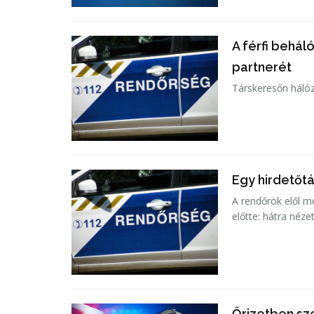
A férfi behál
partnerét
Társkeresőn hálózt
Egy hirdetőtá
A rendőrök elől me
előtte: hátra néze
Őrizetben sze