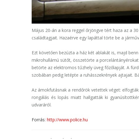
Május 20-án a kora reggel őrjöngve tért haza az a 30
családtagjait. Hazaérve egy lapáttal törte be a jármű
Ezt követően bezúzta a ház két ablakát is, majd benn
mikrohullámú sütőt, összetörte a porcelántányérokat
betörte az elektromos tűzhely üveg főzőlapját. A fürd
szobában pedig letépte a ruhásszekrények ajtajait. B
Az ámokfutásnak a rendőrök vetettek véget: elfogták a
rongálás és lopás miatt hallgatták ki gyanúsítottk
udvaráról.
Forrás:
http://www.police.hu