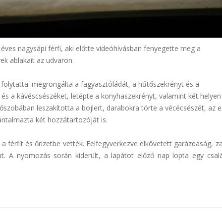
 éves nagysápi férfi, aki előtte videóhívásban fenyegette meg a
vek ablakait az udvaron.
 folytatta: megrongálta a fagyasztóládát, a hűtőszekrényt és a
 és a kávéscsészéket, letépte a konyhaszekrényt, valamint két helyen
őszobában leszakította a bojlert, darabokra törte a vécécsészét, az e
ántalmazta két hozzátartozóját is.
 férfit és őrizetbe vették. Felfegyverkezve elkövetett garázdaság, za
ént. A nyomozás során kiderült, a lapátot előző nap lopta egy csal