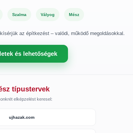
Szalma
Vályog
Mész
gkísérjük az építkezést – valódi, működő megoldásokkal.
letek és lehetőségek
ész típustervek
onkrét elképzelést keresel:
ujhazak.com