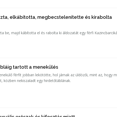
ózta, elkábította, megbecstelenítette és kirabolta
a be, majd kábította el és rabolta ki áldozatát egy férfi Kazincbarcik
bláig tartott a menekülés
nekülő férfit jobban lekötötte, hol járnak az üldözői, mint az, hogy m
tt, közben nekiszaladt egy hirdetőtáblának.
xuális erőszak és kifosztás miatt