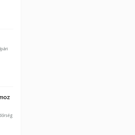
lpári
omoz
ndőrség