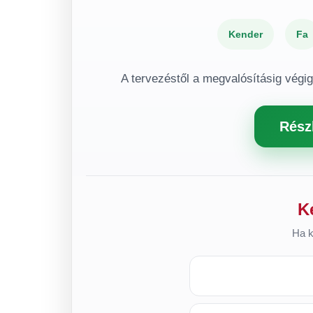
Kender
Fa
A tervezéstől a megvalósításig végi
Rész
K
Ha k