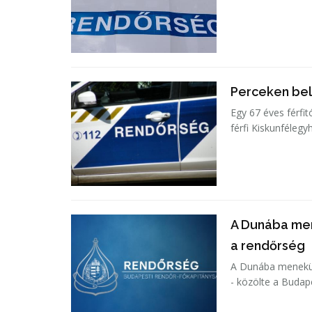
Perceken bel
Egy 67 éves férfit
férfi Kiskunfélegy
A Dunába men
a rendőrség
A Dunába menekült
- közölte a Budap