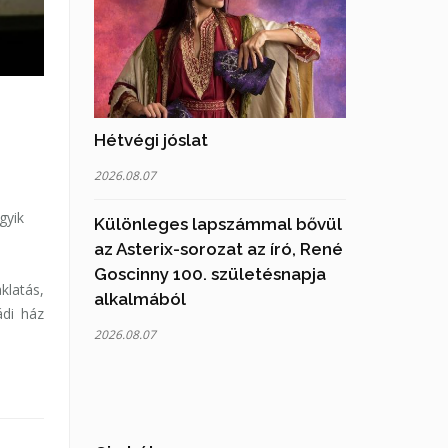
Hétvégi jóslat
2026.08.07
gyik
Különleges lapszámmal bővül
az Asterix-sorozat az író, René
Goscinny 100. születésnapja
klatás,
alkalmából
ádi ház
2026.08.07