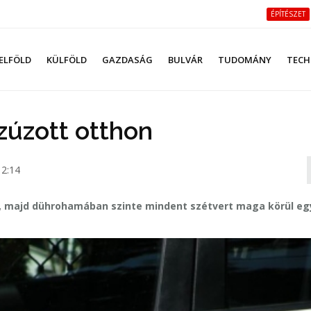
ÉPÍTÉSZET
ELFÖLD
KÜLFÖLD
GAZDASÁG
BULVÁR
TUDOMÁNY
TECH
-zúzott otthon
12:14
, majd dührohamában szinte mindent szétvert maga körül eg