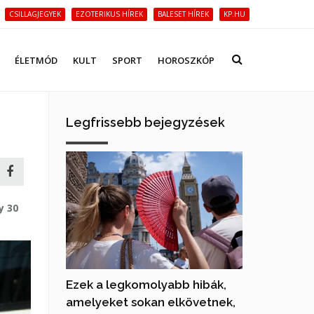
CSILLAGJEGYEK
EZOTERIKUS HÍREK
BALESET HÍREK
KP.HU
ÉLETMÓD
KULT
SPORT
HOROSZKÓP
Legfrissebb bejegyzések
y 30
Ezek a legkomolyabb hibák,
amelyeket sokan elkövetnek,