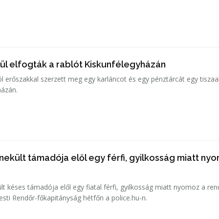
ül elfogták a rablót Kiskunfélegyházán
ól erőszakkal szerzett meg egy karláncot és egy pénztárcát egy tiszaa
házán.
ekült támadója elől egy férfi, gyilkosság miatt ny
 késes támadója elől egy fiatal férfi, gyilkosság miatt nyomoz a re
esti Rendőr-főkapitányság hétfőn a police.hu-n.