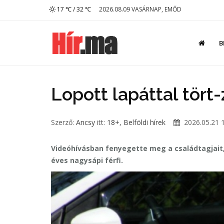
17 ℃ / 32 ℃
2026.08.09 VASÁRNAP, EMŐD
B
Lopott lapáttal tört
Szerző:
Ancsy
itt:
18+
,
Belföldi hírek
2026.05.21 
Videóhívásban fenyegette meg a családtagjait
éves nagysápi férfi.