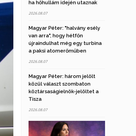
ha hőhullám idején utaznak
2026.08.07
Magyar Péter: "halvány esély
van arra", hogy hétfőn
újraindulhat még egy turbina
a paksi atomerőműben
2026.08.07
Magyar Péter: három jelölt
közül választ szombaton
köztársaságielnök-jelöltet a
Tisza
2026.08.07