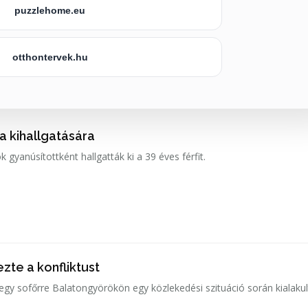
puzzlehome.eu
otthontervek.hu
 a kihallgatására
k gyanúsítottként hallgatták ki a 39 éves férfit.
zte a konfliktust
 egy sofőrre Balatongyörökön egy közlekedési szituáció során kialakul