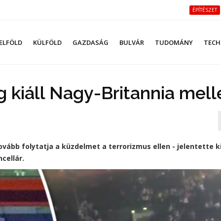
ÉPÍTÉSZET
ELFÖLD
KÜLFÖLD
GAZDASÁG
BULVÁR
TUDOMÁNY
TECH
 kiáll Nagy-Britannia mell
vább folytatja a küzdelmet a terrorizmus ellen - jelentette k
cellár.