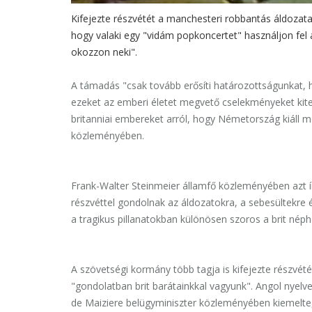
Kifejezte részvétét a manchesteri robbantás áldozata
hogy valaki egy "vidám popkoncertet" használjon fel 
okozzon neki".
A támadás "csak tovább erősíti határozottságunkat, ho
ezeket az emberi életet megvető cselekményeket kiter
britanniai embereket arról, hogy Németország kiáll me
közleményében.
Frank-Walter Steinmeier államfő közleményében azt ír
részvéttel gondolnak az áldozatokra, a sebesültekre 
a tragikus pillanatokban különösen szoros a brit néph
A szövetségi kormány több tagja is kifejezte részvét
"gondolatban brit barátainkkal vagyunk". Angol nyel
de Maiziere belügyminiszter közleményében kiemelte