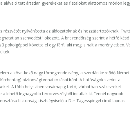
a alávaló tett ártatlan gyerekeket és fiatalokat alattomos módon legyi
is részvétét nyilvánította az áldozatoknak és hozzátartozóiknak, Twitt
hatatlan szenvedést" okozott. A brit rendőrség szerint a hétfő késő
sű pokolgéppel követte el egy férfi, aki meg is halt a merényletben. V
ültek.
yelem a következő nagy tömegrendezvény, a szerdán kezdődő Német
irchentag) biztonsági vonatkozásai iránt. A hatóságok szerint a
eket. A több helyszínen vasárnapig tartó, várhatóan százezreket
 lehető legnagyobb terrorveszélyből indultak ki, "ennél nagyobb
osztású biztonsági tisztségviselő a Der Tagesspiegel című lapnak.