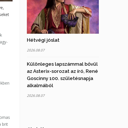
ve,
seket
ik
Hétvégi jóslat
nagy-
2026.08.07
Különleges lapszámmal bővül
az Asterix-sorozat az író, René
Goscinny 100. születésnapja
ekben
alkalmából
2026.08.07
Thomas
 brit