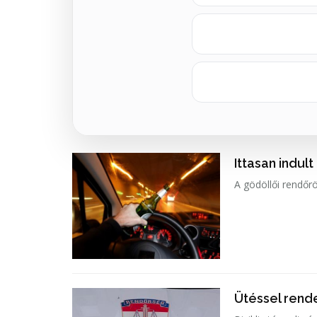
Ittasan indult
A gödöllői rendőrö
Ütéssel rende