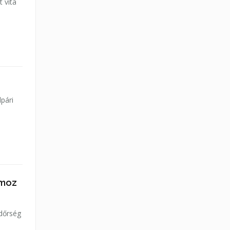
t vita
lpári
omoz
ndőrség