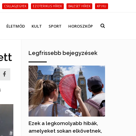
CSILLAGJEGYEK
EZOTERIKUS HÍREK
BALESET HÍREK
KP.HU
ÉLETMÓD
KULT
SPORT
HOROSZKÓP
Legfrissebb bejegyzések
ett
i
Ezek a legkomolyabb hibák,
amelyeket sokan elkövetnek,