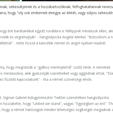
inak, sebesültjeinek és a hozzátartozóknak, felfoghatatlannak nevez
arra, hogy "oly sok embernek elvegye az életét, vagy súlyos sebesülé
gy brit barátainkkal együtt továbbra is fellépjünk mindazok ellen, ak
velik és végrehajtják" - hangsúlyozta Angela Merkel. "Biztosítom a 
llettük" - tette hozzá a kancellár német és angol nyelven kiadott
ta, hogy megrázták a "gyilkos merényletről" szóló hírek. A németek
és mindazokra, akik gyászolják szeretteiket vagy aggódnak értük. "Ez
ez fűződő kapcsolatunk" - írta a német szövetségi elnök.
ét. Sigmar Gabriel külügyminiszter Twitter-üzenetében hangsúlyozta:
ven hozzátette, hogy "United we stand", vagyis "Egységben az erő". 
, hogy a német hatóságok minden lehetséges segítséget megadnak a