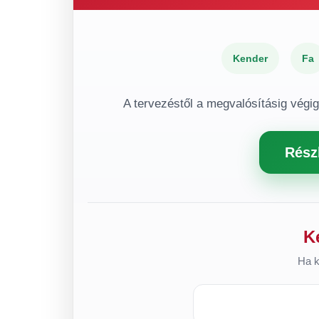
Kender
Fa
A tervezéstől a megvalósításig végi
Rész
K
Ha k