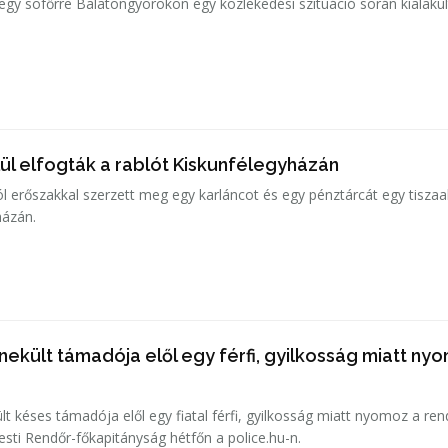
 egy sofőrre Balatongyörökön egy közlekedési szituáció során kialakul
ül elfogták a rablót Kiskunfélegyházán
ól erőszakkal szerzett meg egy karláncot és egy pénztárcát egy tiszaa
házán.
ekült támadója elől egy férfi, gyilkosság miatt ny
 késes támadója elől egy fiatal férfi, gyilkosság miatt nyomoz a re
esti Rendőr-főkapitányság hétfőn a police.hu-n.