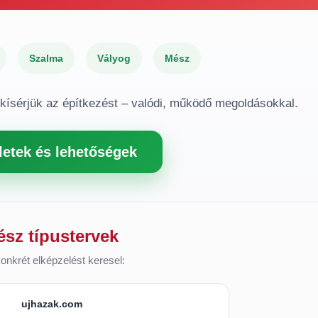
Szalma
Vályog
Mész
gkísérjük az építkezést – valódi, működő megoldásokkal.
letek és lehetőségek
ész típustervek
onkrét elképzelést keresel:
ujhazak.com