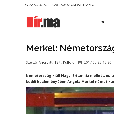
22 ℃ / 32 ℃
2026.08.08 SZOMBAT, LÁSZLÓ
B
Merkel: Németország
Szerző:
Ancsy
itt:
18+
,
Külföld
2017.05.23 13:20
Németország kiáll Nagy-Britannia mellett, és to
keddi közleményében Angela Merkel német kan