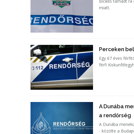
Biciklis támadt rá
miatt.
Perceken bel
Egy 67 éves férfit
férfi Kiskunfélegy
A Dunába men
a rendőrség
A Dunába menekült
- közölte a Budap