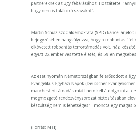
partnereknek az ügy feltárásához. Hozzátette: "annyir
hogy nem is találni rá szavakat".
Martin Schulz szociáldemokrata (SPD) kancellárjelölt 
bejegyzésében hangsúlyozva, hogy a robbantás "felfog
elkövetett robbantás terrortámadás volt, házi készíté
együtt 22 ember vesztette életét, és 59-en megsebes
Az eset nyomán Németországban felerősödött a fig
Evangélikus Egyházi Napok (Deutscher Evangelischer K
manchesteri támadás miatt nem kell átdolgozni a terv
megmozgató rendezvénysorozat biztosításában eleve a
készültség nem is lehetséges" - mondta egy magas be
(Forrás: MTI)