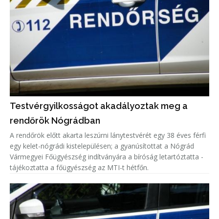
Testvérgyilkosságot akadályoztak meg a
rendőrök Nógrádban
A rendőrök előtt akarta leszúrni lánytestvérét egy 38 éves férfi
egy kelet-nógrádi kistelepülésen; a gyanúsítottat a Nógrád
Vármegyei Főügyészség indítványára a bíróság letartóztatta -
tájékoztatta a főügyészség az MTI-t hétfőn.