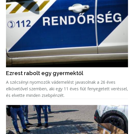
Ezrest rabolt egy gyermektől
A szécsényi nyomozók vádemelést javasolnak a 26 éves
elkövetővel szemben, aki egy 11 éves fiút fenyegetett veréssel,
és elvette minden zsebpénzét.