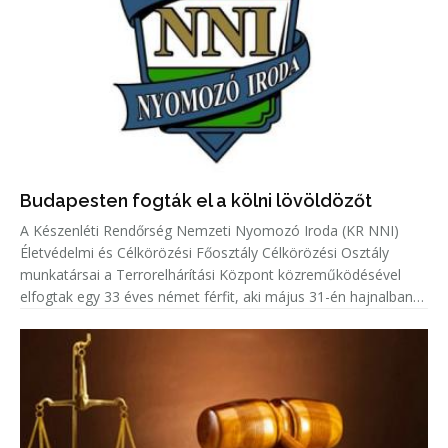
Budapesten fogták el a kölni lövöldözőt
A Készenléti Rendőrség Nemzeti Nyomozó Iroda (KR NNI)
Életvédelmi és Célkörözési Főosztály Célkörözési Osztály
munkatársai a Terrorelhárítási Központ közreműködésével
elfogtak egy 33 éves német férfit, aki május 31-én hajnalban
Kölnben több lövést adott le egy emberre.