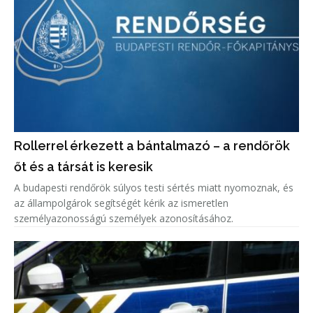
Rollerrel érkezett a bántalmazó – a rendőrök
őt és a társát is keresik
A budapesti rendőrök súlyos testi sértés miatt nyomoznak, és
az állampolgárok segítségét kérik az ismeretlen
személyazonosságú személyek azonosításához.