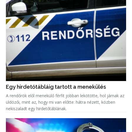
Egy hirdetőtábláig tartott a menekülés
A rendőrök elől menekülő férfit jobban lekötötte, hol járnak az
üldözői, mint az, hogy mi van előtte: hátra nézett, közben
nekiszaladt egy hirdetőtáblának.