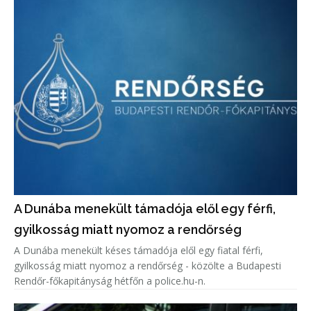
A Dunába menekült támadója elől egy férfi,
gyilkosság miatt nyomoz a rendőrség
A Dunába menekült késes támadója elől egy fiatal férfi,
gyilkosság miatt nyomoz a rendőrség - közölte a Budapesti
Rendőr-főkapitányság hétfőn a police.hu-n.