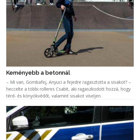
Keményebb a betonnál
– Mi van, Gombafej, Anyuci a fejedre ragasztotta a sisakot? –
heccelte a többi rolleres Csabit, aki ragaszkodott hozzá, hogy
térd- és könyökvédőt, valamint sisakot viseljen.