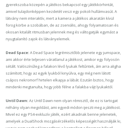
gyerekszoba közepén a játékos bekapcsol egy játékkörhintát,
amivel tulajdonképpen kezdetét veszi egy pokoli hullámvasút. A
látvány nem interaktív, mert a kamera a játékos akaratán kívül
forog körbe a szobában, de az zseniális, ahogy folyamatosan és
okosan kitalált ritmusban jelennek meg és váltogatják egymást a
nyugtalanító zajok és látványelemek.
Dead Space:
A Dead Space legrémisztőbb jelenete egy jumspace,
ami akkor érte teljesen váratlanul a játékost, amikor egy folyosón
sétált. Valószínűleg a falakon lévő lyukak feltűntek, ám arra aligha
számított, hogy az egyik lyukból kinyúlva, egy még nem látott
csápos nekromorf hirtelen elkapja a lábát. Ezután biztos, hogy
mindenki megtanulta, hogy jobb félne a falakba vájt lyukaktól.
Until Dawn:
Az Until Dawn nem olyan rémisztő, de ez is tartogat
néhány olyan megoldást, ami egyedi módon ijeszti meg a játékost.
Mivel ez egy PS4-exkluzív játék, ezért akadnak benne jelenetek,
amelyek a DualShock mozgásérzékelős képességét használják ki,