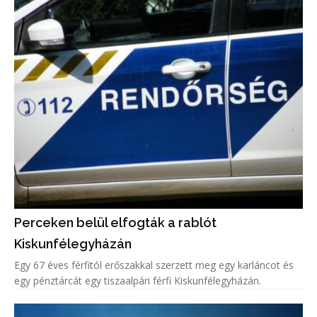
Perceken belül elfogták a rablót
Kiskunfélegyházán
Egy 67 éves férfitól erőszakkal szerzett meg egy karláncot és
egy pénztárcát egy tiszaalpári férfi Kiskunfélegyházán.