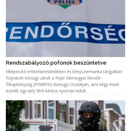
Rendszabályozó pofonok beszüntetve
Elképesztő emberkereskedelem és kényszermunka tárgyában
folytatott bűnügy zárult a Fejér Vármegyei Rendőr-
főkapitányság (FVMRFK) Bűnügyi Osztályán, ami négy évvel
ezelőtt egy idős férfi kérése nyomán indult.