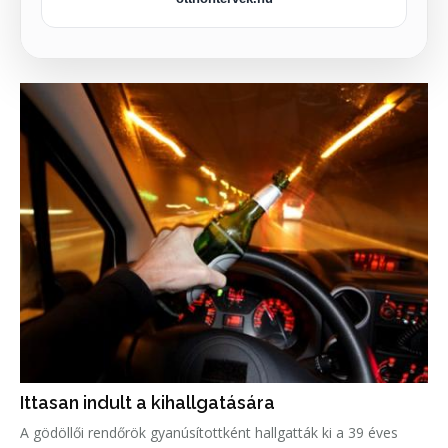
Ittasan indult a kihallgatására
A gödöllői rendőrök gyanúsítottként hallgatták ki a 39 éves