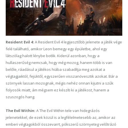
Resident Evil 4:
A Resident Evil 4 legijesztőbb jelenete a játék vége
felé található, amikor Leon bemegy egy épületbe, ahol egy
látszólag halott lénybe botlik. Kiderül azonban, hogy a
hullaszerűség nemcsak, hogy még mozog, hanem több is van
belőle, ráadásul a játékos hiába szabadítja meg azokat a
végtagjaiktól, fejüktől, egyszerűen visszanövesztik azokat. Bár a
szörnyek lassan mozognak, mégis nehéz onnan kijutni a szűk
folyosók miatt, ám mégsem ez készíti ki a játékost, hanem a
szuszogós hang.
The
Evil Within:
A The Evil Within tele van hidegrázós
jelenetekkel, de ezek közül is a legfélelmetesebb az, amikor az
emberi végtagokból összevarrt, pókszerű szörnyeteg velőtrázó