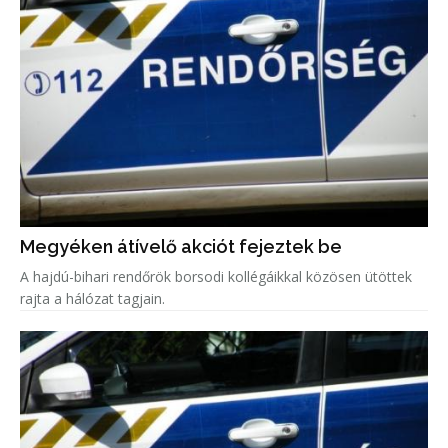
Megyéken átívelő akciót fejeztek be
A hajdú-bihari rendőrök borsodi kollégáikkal közösen ütöttek
rajta a hálózat tagjain.