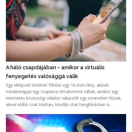
A háló csapdájában – amikor a virtuális
fenyegetés valósággá válik
Egy elképzelt történet főhőse egy 16 éves lány, akinek
mindennapjai egy csapásra rémálommá váltak, amikor egy
internetes közösségi oldalon válaszolt egy ismeretlen fiúnak,
akivel előbb csak írásban, később chat hanghívásban is
beszélgetett.