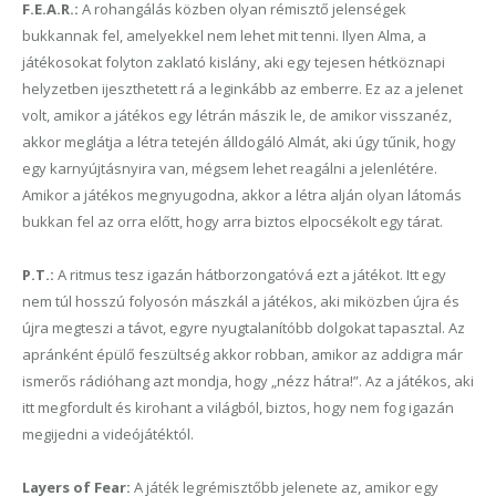
F.E.A.R.:
A rohangálás közben olyan rémisztő jelenségek
bukkannak fel, amelyekkel nem lehet mit tenni. Ilyen Alma, a
játékosokat folyton zaklató kislány, aki egy tejesen hétköznapi
helyzetben ijeszthetett rá a leginkább az emberre. Ez az a jelenet
volt, amikor a játékos egy létrán mászik le, de amikor visszanéz,
akkor meglátja a létra tetején álldogáló Almát, aki úgy tűnik, hogy
egy karnyújtásnyira van, mégsem lehet reagálni a jelenlétére.
Amikor a játékos megnyugodna, akkor a létra alján olyan látomás
bukkan fel az orra előtt, hogy arra biztos elpocsékolt egy tárat.
P.T.:
A ritmus tesz igazán hátborzongatóvá ezt a játékot. Itt egy
nem túl hosszú folyosón mászkál a játékos, aki miközben újra és
újra megteszi a távot, egyre nyugtalanítóbb dolgokat tapasztal. Az
apránként épülő feszültség akkor robban, amikor az addigra már
ismerős rádióhang azt mondja, hogy „nézz hátra!”. Az a játékos, aki
itt megfordult és kirohant a világból, biztos, hogy nem fog igazán
megijedni a videójátéktól.
Layers of Fear:
A játék legrémisztőbb jelenete az, amikor egy