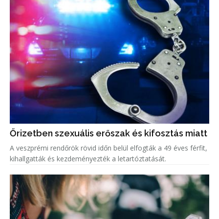
Őrizetben szexuális erőszak és kifosztás miatt
A veszprémi rendőrök rövid időn belül elfogták a 49 éves férfit,
kihallgatták és kezdeményezték a letartóztatását.