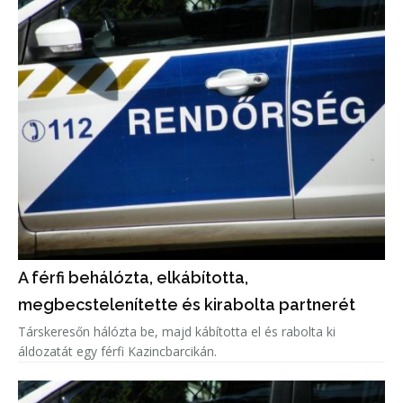
A férfi behálózta, elkábította,
megbecstelenítette és kirabolta partnerét
Társkeresőn hálózta be, majd kábította el és rabolta ki
áldozatát egy férfi Kazincbarcikán.