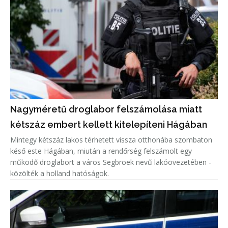
Nagyméretű droglabor felszámolása miatt
kétszáz embert kellett kitelepíteni Hágában
Mintegy kétszáz lakos térhetett vissza otthonába szombaton
késő este Hágában, miután a rendőrség felszámolt egy
működő droglabort a város Segbroek nevű lakóövezetében -
közölték a holland hatóságok.