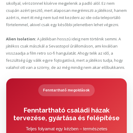
sikollyal, vérözönnel kísérve megjelenik a padló alól. Ez nem
csupán azért ijesztő, mert alaposan megrémiszti a játékost, hanem
azért is, mert itt még nem tud mit kezdeni az ide-oda teleportáló
förtelemmel, akivel csak egy későbbi jelenetben lehet végezni.
Alien Isolation:
A játékban hosszú ideig nem történik semmi. A
játékos csak mászkál a Sevastopol űrállomáson, ami kiválóan
visszaadja a film retro sci-fi hangulatát. Ahogy telik az idő, a
feszültség úgy válik egyre fojtogatóvá, mert a játékos tudja, hogy
valahol ott van a szörny, de az még mindig nem akar előbukkanni.
Fenntartható megoldások
Fenntartható családi házak
tervezése, gyártása és felépítése
Teljes folyamat egy kézben – természetes