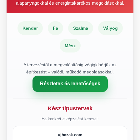
alapanyagokkal és energiatakarékos megoldásokkal.
Kender
Fa
Szalma
Vályog
Mész
A tervezéstől a megvalósításig végigkísérjük az
építkezést – valódi, működő megoldásokkal.
Részletek és lehetőségek
Kész típustervek
Ha konkrét elképzelést keresel:
ujhazak.com