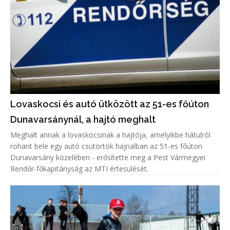
Lovaskocsi és autó ütközött az 51-es főúton
Dunavarsánynál, a hajtó meghalt
Meghalt annak a lovaskocsinak a hajtója, amelyikbe hátulról
rohant bele egy autó csütörtök hajnalban az 51-es főúton
Dunavarsány közelében - erősítette meg a Pest Vármegyei
Rendőr-főkapitányság az MTI értesülését.