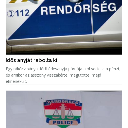
Idős anyját rabolta ki
Egy rákóczibányai férfi édesanyja párnája alól vette ki a pénzt,
és amikor az asszony visszakérte, megütötte, majd
elmenekült.