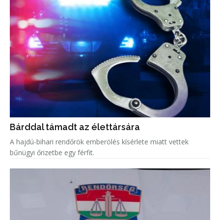
Bárddal támadt az élettársára
A hajdú-bihari rendőrök emberölés kísérlete miatt vettek
bűnügyi őrizetbe egy férfit.