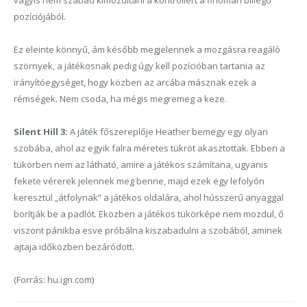
vagyis nem szabad kimozdítani a kontrollert a finoman billegő
pozíciójából.
Ez eleinte könnyű, ám később megjelennek a mozgásra reagáló
szörnyek, a játékosnak pedig úgy kell pozícióban tartania az
irányítóegységet, hogy közben az arcába másznak ezek a
rémségek. Nem csoda, ha mégis megremeg a keze.
Silent Hill 3:
A játék főszereplője Heather bemegy egy olyan
szobába, ahol az egyik falra méretes tükröt akasztottak. Ebben a
tükörben nem az látható, amire a játékos számítana, ugyanis
fekete vérerek jelennek meg benne, majd ezek egy lefolyón
keresztül „átfolynak” a játékos oldalára, ahol hússzerű anyaggal
borítják be a padlót. Eközben a játékos tükörképe nem mozdul, ő
viszont pánikba esve próbálna kiszabadulni a szobából, aminek
ajtaja időközben bezáródott.
(Forrás: hu.ign.com)