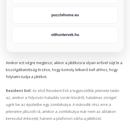
puzzlehome.eu
otthontervek.hu
Amikor ezt végre megteszi, akkor a játékosra olyan erővel sújt le a
kiszolgáltatottság érzése, hogy komoly lelkierő kell ahhoz, hogy
folytatni tudja a játékot.
Resident Evil:
Az első Resident Evil a legijesztőbb jelenete talán
az, amikor a folyosón haladás során kívülről, hatalmas zörejjel
ugrik be az épületbe egy zombikutya. A második rész erre a
jelenetre játszott rá, amikor a zombikutya már nem az ablakon
keresztül érkezett, hanem a plafonon várta a játékost.