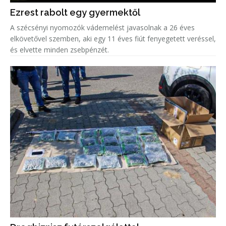
Ezrest rabolt egy gyermektől
A szécsényi nyomozók vádemelést javasolnak a 26 éves
elkövetővel szemben, aki egy 11 éves fiút fenyegetett veréssel,
és elvette minden zsebpénzét.