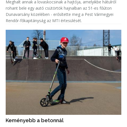
Meghalt annak a lovaskocsinak a hajtója, amelyikbe hátulról
rohant bele egy autó csütörtök hajnalban az 51-es főúton
Dunavarsány közelében - erősítette meg a Pest Vármegyei
Rendőr-főkapitányság az MTI értesülését.
Keményebb a betonnál