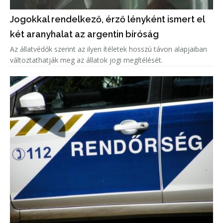
Jogokkal rendelkező, érző lényként ismert el
két aranyhalat az argentin bíróság
Az állatvédők szerint az ilyen ítéletek hosszú távon alapjaiban
változtathatják meg az állatok jogi megítélését.