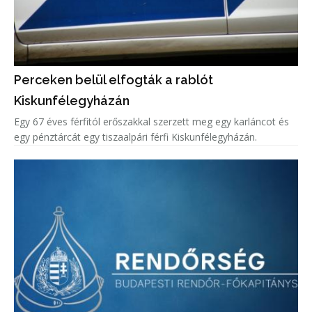
Perceken belül elfogták a rablót
Kiskunfélegyházán
Egy 67 éves férfitól erőszakkal szerzett meg egy karláncot és
egy pénztárcát egy tiszaalpári férfi Kiskunfélegyházán.