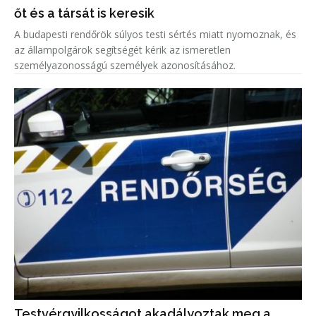
őt és a társát is keresik
A budapesti rendőrök súlyos testi sértés miatt nyomoznak, és
az állampolgárok segítségét kérik az ismeretlen
személyazonosságú személyek azonosításához.
Testvérgyilkosságot akadályoztak meg a