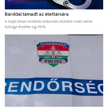
Bárddal támadt az élettársára
A hajdú-bihari rendőrök emberölés kísérlete miatt vettek
bűnügyi őrizetbe egy férfit.