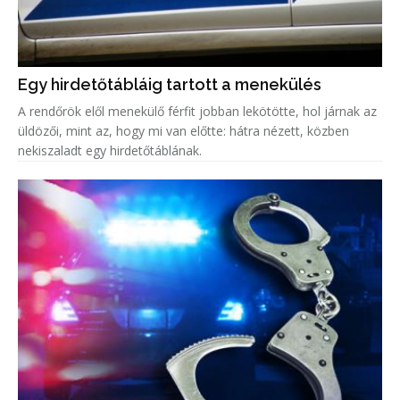
Egy hirdetőtábláig tartott a menekülés
A rendőrök elől menekülő férfit jobban lekötötte, hol járnak az
üldözői, mint az, hogy mi van előtte: hátra nézett, közben
nekiszaladt egy hirdetőtáblának.