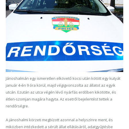
Jánoshalmán egy ismeretlen elkövető kocsi után kötött egy kutyát
január 4-én 9 óra körül, majd végigvonszolta az állatot az egyik
utcán. Ezután az utca végén lévő nyárfás erdőben kikötötte, és
étlen-szomjan magára hagyta. Az esetről bejelentést tettek a
rendőrségre.
A jánoshalmi körzeti megbízott azonnal a helyszínre ment, és
miközben intézkedett a sérült állat ellátásáról, adatgyűjtésbe