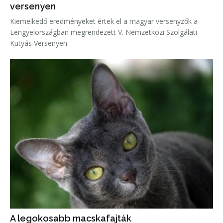
versenyen
Kiemelkedő eredményeket értek el a magyar versenyzők a
Lengyelországban megrendezett V. Nemzetközi Szolgálati
Kutyás Versenyen.
A legokosabb macskafajták