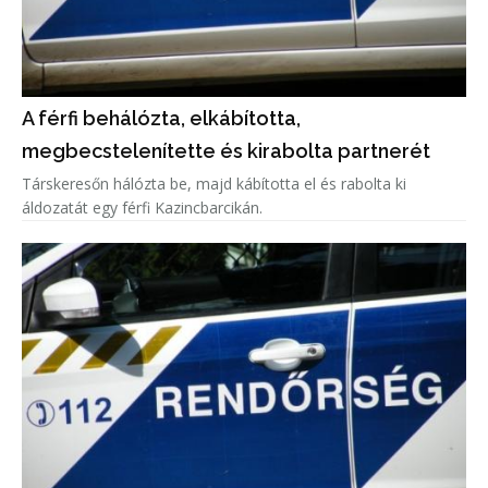
A férfi behálózta, elkábította,
megbecstelenítette és kirabolta partnerét
Társkeresőn hálózta be, majd kábította el és rabolta ki
áldozatát egy férfi Kazincbarcikán.