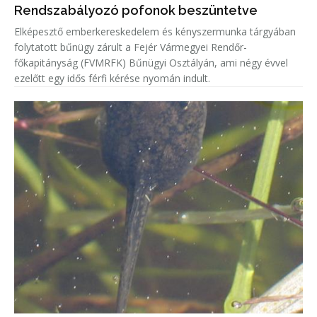
Rendszabályozó pofonok beszüntetve
Elképesztő emberkereskedelem és kényszermunka tárgyában
folytatott bűnügy zárult a Fejér Vármegyei Rendőr-
főkapitányság (FVMRFK) Bűnügyi Osztályán, ami négy évvel
ezelőtt egy idős férfi kérése nyomán indult.