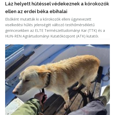
Láz helyett hűtéssel védekeznek a kórokozók
ellen az erdei béka ebihalai
Elsőként mutatták ki a kórokozók elleni úgynevezett
viselkedési hűlés jelenségét változó testhőmérsékletű
gerincesekben az ELTE Természettudományi Kar (TTK) és a
HUN-REN Agrártudományi Kutatóközpont (ATK) kutatói.