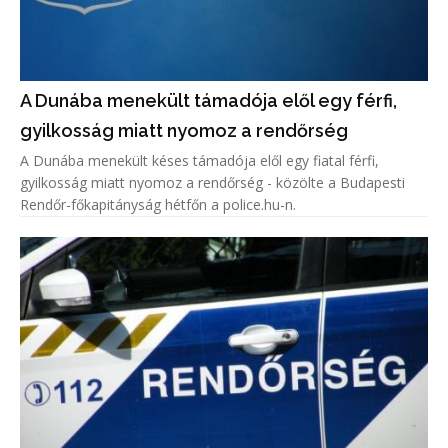
A Dunába menekült támadója elől egy férfi,
gyilkosság miatt nyomoz a rendőrség
A Dunába menekült késes támadója elől egy fiatal férfi,
gyilkosság miatt nyomoz a rendőrség - közölte a Budapesti
Rendőr-főkapitányság hétfőn a police.hu-n.