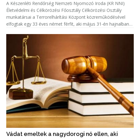
A Készenléti Rendőrség Nemzeti Nyomozó Iroda (KR NNI)
Életvédelmi és Célkörözési Főosztály Célkörözési Osztály
munkatársai a Terrorelhárítási Központ közreműködésével
elfogtak egy 33 éves német férfit, aki május 31-én hajnalban
Kölnben több lövést adott le egy emberre.
Vádat emeltek a nagydorogi nő ellen, aki