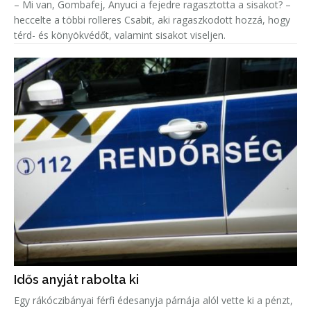
– Mi van, Gombafej, Anyuci a fejedre ragasztotta a sisakot? –
heccelte a többi rolleres Csabit, aki ragaszkodott hozzá, hogy
térd- és könyökvédőt, valamint sisakot viseljen.
Idős anyját rabolta ki
Egy rákóczibányai férfi édesanyja párnája alól vette ki a pénzt,