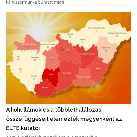
kényszermunka bűntett miatt.
A hőhullámok és a többlethalálozás
összefüggéseit elemezték megyénként az
ELTE kutatói