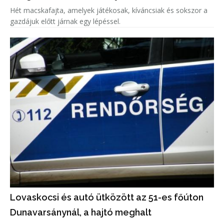
Hét macskafajta, amelyek játékosak, kíváncsiak és sokszor a
gazdájuk előtt járnak egy lépéssel.
Lovaskocsi és autó ütközött az 51-es főúton
Dunavarsánynál, a hajtó meghalt