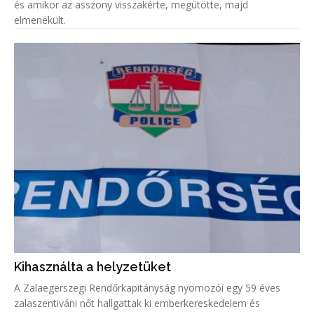
és amikor az asszony visszakérte, megütötte, majd
elmenekült.
Kihasználta a helyzetüket
A Zalaegerszegi Rendőrkapitányság nyomozói egy 59 éves
zalaszentiváni nőt hallgattak ki emberkereskedelem és