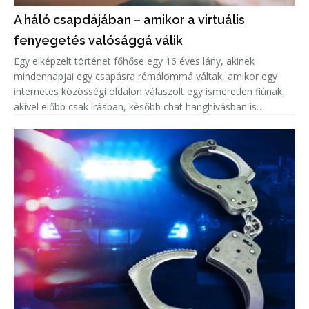
A háló csapdájában – amikor a virtuális
fenyegetés valósággá válik
Egy elképzelt történet főhőse egy 16 éves lány, akinek
mindennapjai egy csapásra rémálommá váltak, amikor egy
internetes közösségi oldalon válaszolt egy ismeretlen fiúnak,
akivel előbb csak írásban, később chat hanghívásban is
beszélgetett.