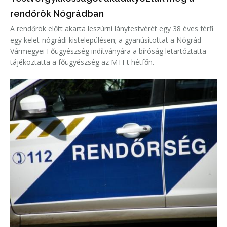
rendőrök Nógrádban
A rendőrök előtt akarta leszúrni lánytestvérét egy 38 éves férfi
egy kelet-nógrádi kistelepülésen; a gyanúsítottat a Nógrád
Vármegyei Főügyészség indítványára a bíróság letartóztatta -
tájékoztatta a főügyészség az MTI-t hétfőn.