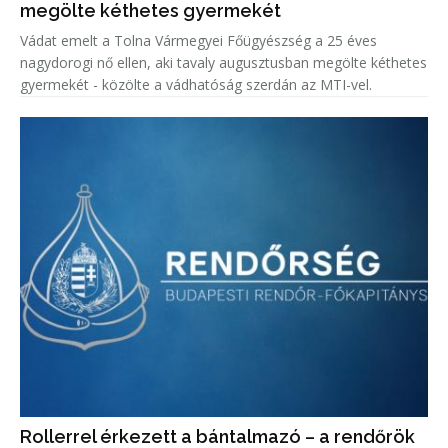
megölte kéthetes gyermekét
Vádat emelt a Tolna Vármegyei Főügyészség a 25 éves
nagydorogi nő ellen, aki tavaly augusztusban megölte kéthetes
gyermekét - közölte a vádhatóság szerdán az MTI-vel.
Rollerrel érkezett a bántalmazó – a rendőrök