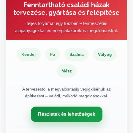
Fenntartható családi házak
tervezése, gyártása és felépítése
Teljes folyamat egy kézben – természetes
alapanyagokkal és energiatakarékos megoldásokkal.
Kender
Fa
Szalma
Vályog
Mész
A tervezéstől a megvalósításig végigkísérjük az
építkezést – valódi, működő megoldásokkal.
Részletek és lehetőségek