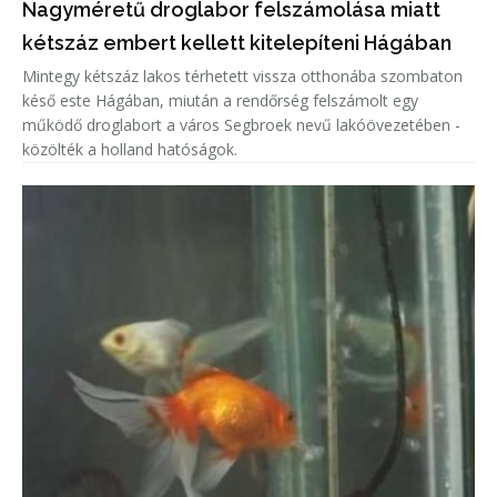
Nagyméretű droglabor felszámolása miatt
kétszáz embert kellett kitelepíteni Hágában
Mintegy kétszáz lakos térhetett vissza otthonába szombaton
késő este Hágában, miután a rendőrség felszámolt egy
működő droglabort a város Segbroek nevű lakóövezetében -
közölték a holland hatóságok.