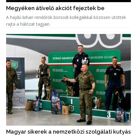
Megyéken átívelő akciót fejeztek be
A hajdú-bihari rendőrök borsodi kollégáikkal közösen ütöttek
rajta a hálózat tagjain.
Magyar sikerek a nemzetközi szolgálati kutyás