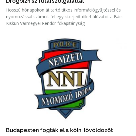
Drogbiznisz futárszolgálattal
Hosszú hónapokon át tartó titkos információgyűjtéssel és
nyomozással számolt fel egy kiterjedt dílerhálózatot a Bács-
Kiskun Vármegyei Rendőr-főkapitányság.
Budapesten fogták el a kölni lövöldözőt