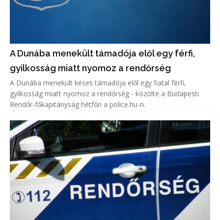
A Dunába menekült támadója elől egy férfi,
gyilkosság miatt nyomoz a rendőrség
A Dunába menekült késes támadója elől egy fiatal férfi,
gyilkosság miatt nyomoz a rendőrség - közölte a Budapesti
Rendőr-főkapitányság hétfőn a police.hu-n.