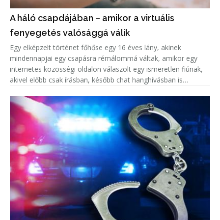
A háló csapdájában – amikor a virtuális
fenyegetés valósággá válik
Egy elképzelt történet főhőse egy 16 éves lány, akinek
mindennapjai egy csapásra rémálommá váltak, amikor egy
internetes közösségi oldalon válaszolt egy ismeretlen fiúnak,
akivel előbb csak írásban, később chat hanghívásban is
beszélgetett.