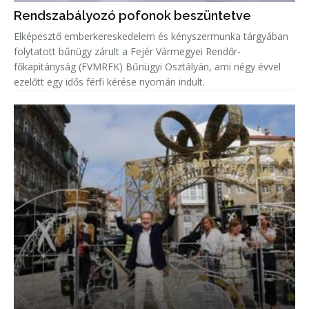
Rendszabályozó pofonok beszüntetve
Elképesztő emberkereskedelem és kényszermunka tárgyában
folytatott bűnügy zárult a Fejér Vármegyei Rendőr-
főkapitányság (FVMRFK) Bűnügyi Osztályán, ami négy évvel
ezelőtt egy idős férfi kérése nyomán indult.