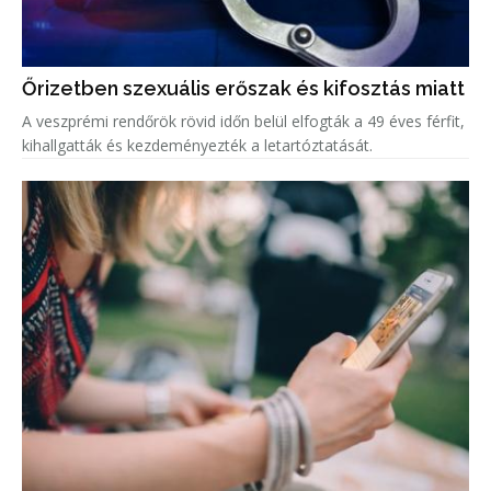
Őrizetben szexuális erőszak és kifosztás miatt
A veszprémi rendőrök rövid időn belül elfogták a 49 éves férfit,
kihallgatták és kezdeményezték a letartóztatását.