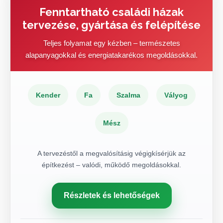
Fenntartható családi házak
tervezése, gyártása és felépítése
Teljes folyamat egy kézben – természetes
alapanyagokkal és energiatakarékos megoldásokkal.
Kender
Fa
Szalma
Vályog
Mész
A tervezéstől a megvalósításig végigkísérjük az
építkezést – valódi, működő megoldásokkal.
Részletek és lehetőségek