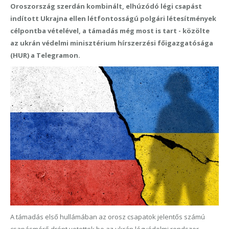
Oroszország szerdán kombinált, elhúzódó légi csapást
indított Ukrajna ellen létfontosságú polgári létesítmények
célpontba vételével, a támadás még most is tart - közölte
az ukrán védelmi minisztérium hírszerzési főigazgatósága
(HUR) a Telegramon.
A támadás első hullámában az orosz csapatok jelentős számú