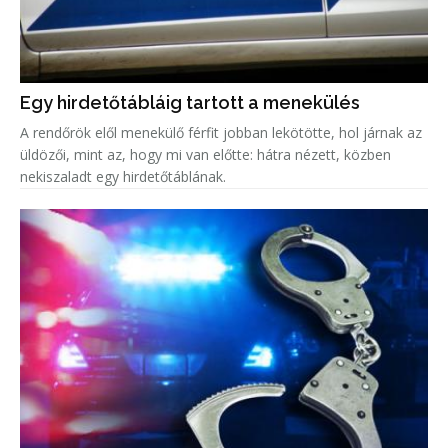
Egy hirdetőtábláig tartott a menekülés
A rendőrök elől menekülő férfit jobban lekötötte, hol járnak az
üldözői, mint az, hogy mi van előtte: hátra nézett, közben
nekiszaladt egy hirdetőtáblának.