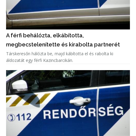
A férfi behálózta, elkábította,
megbecstelenítette és kirabolta partnerét
Társkeresőn hálózta be, majd kábította el és rabolta ki
áldozatát egy férfi Kazincbarcikán.