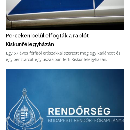
Perceken belül elfogták a rablót
Kiskunfélegyházán
Egy 67 éves férfitól erőszakkal szerzett meg egy karláncot és
egy pénztárcát egy tiszaalpári férfi Kiskunfélegyházán.