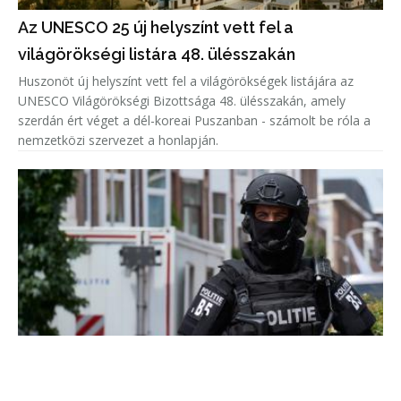
Az UNESCO 25 új helyszínt vett fel a
világörökségi listára 48. ülésszakán
Huszonöt új helyszínt vett fel a világörökségek listájára az
UNESCO Világörökségi Bizottsága 48. ülésszakán, amely
szerdán ért véget a dél-koreai Puszanban - számolt be róla a
nemzetközi szervezet a honlapján.