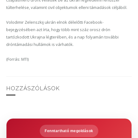
csapásmérő drónt vetettek be az ukrán légvédelmi rendszer
túlterhelése, valamint civil objektumok elleni támadások céljából.
Volodimir Zelenszkij ukrán elnök délelőtti Facebook-
bejegyzésében azt írta, hogy több mint száz orosz drón
tartózkodott Ukrajna légterében, és a nap folyamán további
dróntámadási hullámok is várhatók.
(Forrás: MTI)
HOZZÁSZÓLÁSOK
Fenntartható megoldások