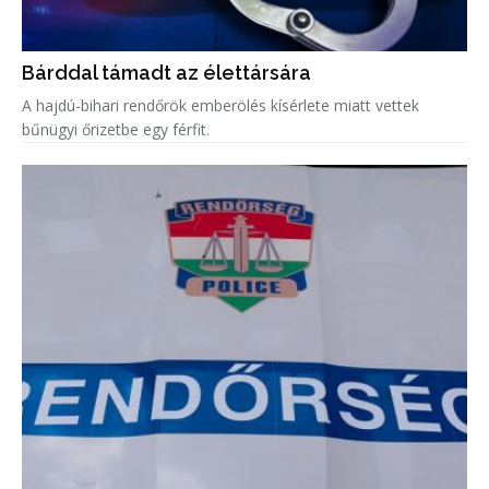
Bárddal támadt az élettársára
A hajdú-bihari rendőrök emberölés kísérlete miatt vettek
bűnügyi őrizetbe egy férfit.