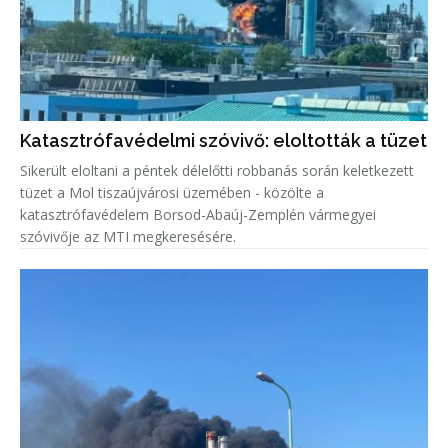
Katasztrófavédelmi szóvivő: eloltották a tüzet
Sikerült eloltani a péntek délelőtti robbanás során keletkezett
tüzet a Mol tiszaújvárosi üzemében - közölte a
katasztrófavédelem Borsod-Abaúj-Zemplén vármegyei
szóvivője az MTI megkeresésére.