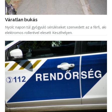
Váratlan bukás
Nyolc napon túl gyógyuló sérüléseket szenvedett az a férfi, aki
elektromos rollerével elesett Keszthelyen.