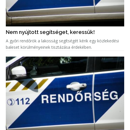
Nem nyújtott segítséget, keressük!
A győri rendőrök a lakosság segítségét kérik egy közlekedési
baleset körülményeinek tisztázása érdekében.