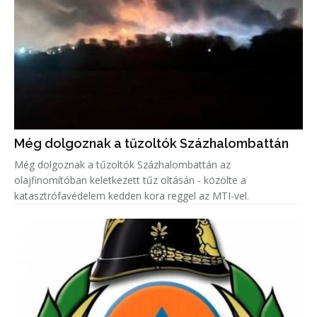
Még dolgoznak a tűzoltók Százhalombattán
Még dolgoznak a tűzoltók Százhalombattán az
olajfinomítóban keletkezett tűz oltásán - közölte a
katasztrófavédelem kedden kora reggel az MTI-vel.