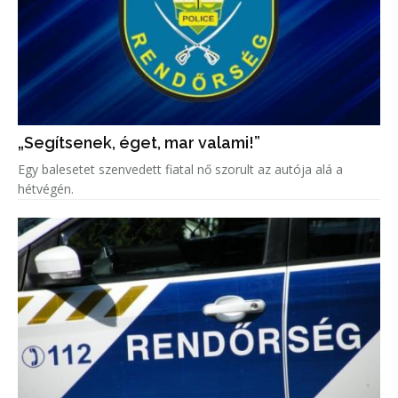
„Segítsenek, éget, mar valami!”
Egy balesetet szenvedett fiatal nő szorult az autója alá a
hétvégén.