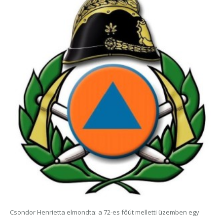
Csondor Henrietta elmondta: a 72-es főút melletti üzemben egy