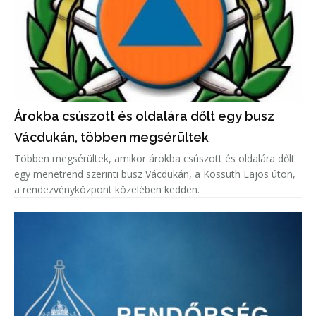
Árokba csúszott és oldalára dőlt egy busz
Vácdukán, többen megsérültek
Többen megsérültek, amikor árokba csúszott és oldalára dőlt
egy menetrend szerinti busz Vácdukán, a Kossuth Lajos úton,
a rendezvényközpont közelében kedden.