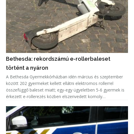
Bethesda: rekordszámú e-rollerbaleset
történt a nyáron
A Bethesda Gyermekkórházban idén március és szeptember
között 202 gyermeket kellett ellátni elektromos rollerrel
összefüggő baleset miatt; egy-egy ügyeletben 5-6 gyermek is
érkezett e-rollerezés közben elszenvedett komoly
sérülésekkel, minden ötödik eset fejsérülés volt.