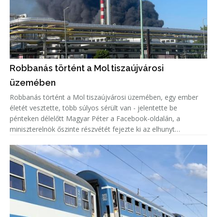
Robbanás történt a Mol tiszaújvárosi
üzemében
Robbanás történt a Mol tiszaújvárosi üzemében, egy ember
életét vesztette, több súlyos sérült van - jelentette be
pénteken délelőtt Magyar Péter a Facebook-oldalán, a
miniszterelnök őszinte részvétét fejezte ki az elhunyt
családjának.