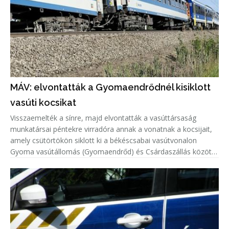
MÁV: elvontatták a Gyomaendrődnél kisiklott
vasúti kocsikat
Visszaemelték a sínre, majd elvontatták a vasúttársaság
munkatársai péntekre virradóra annak a vonatnak a kocsijait,
amely csütörtökön siklott ki a békéscsabai vasútvonalon
Gyoma vasútállomás (Gyomaendrőd) és Csárdaszállás között -
tájékoztatta a MÁV-csoport vezérigazgatója pénteken az MTI-
t.