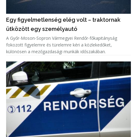
Egy figyelmetlenség elég volt – traktornak
ütközött egy személyautó
A Győr-Moson-Sopron Vármegyei Rendőr-főkapitányság
fokozott figyelemre és türelemre kéri a közlekedőket,
különösen a mezőgazdasági munkák időszakában.