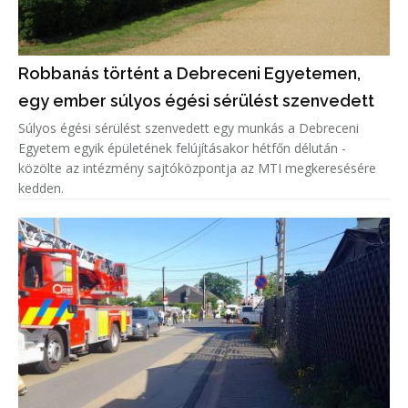
Robbanás történt a Debreceni Egyetemen,
egy ember súlyos égési sérülést szenvedett
Súlyos égési sérülést szenvedett egy munkás a Debreceni
Egyetem egyik épületének felújításakor hétfőn délután -
közölte az intézmény sajtóközpontja az MTI megkeresésére
kedden.