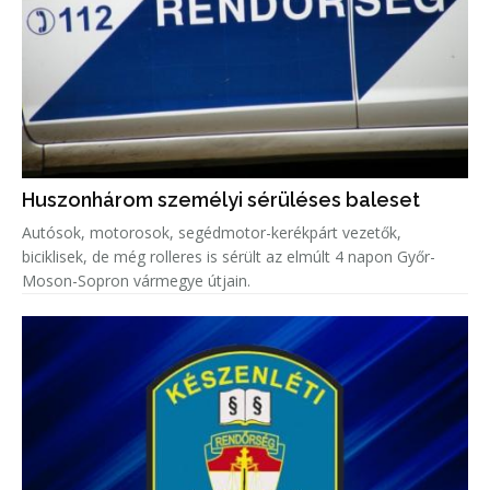
Huszonhárom személyi sérüléses baleset
Autósok, motorosok, segédmotor-kerékpárt vezetők,
biciklisek, de még rolleres is sérült az elmúlt 4 napon Győr-
Moson-Sopron vármegye útjain.