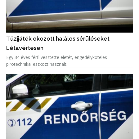
Tűzijáték okozott halálos sérüléseket
Létavértesen
Egy 34 éves férfi vesztette életét, engedélyköteles
pirotechnikai eszközt használt.