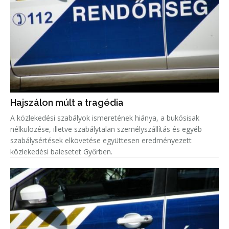
Hajszálon múlt a tragédia
A közlekedési szabályok ismeretének hiánya, a bukósisak
nélkülözése, illetve szabálytalan személyszállítás és egyéb
szabálysértések elkövetése együttesen eredményezett
közlekedési balesetet Győrben.