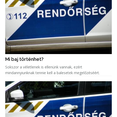
Mi baj történhet?
Sokszor a véletlenek is ellenünk vannak, ezért
mindannyiunknak tennie kell a balesetek megelőzéséért.