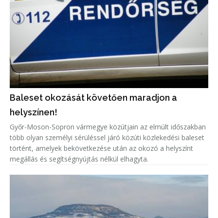
Baleset okozását követően maradjon a
helyszínen!
Győr-Moson-Sopron vármegye közútjain az elmúlt időszakban
több olyan személyi sérüléssel járó közúti közlekedési baleset
történt, amelyek bekövetkezése után az okozó a helyszínt
megállás és segítségnyújtás nélkül elhagyta.