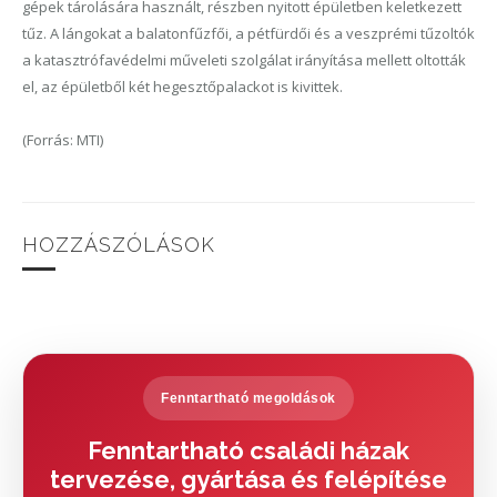
gépek tárolására használt, részben nyitott épületben keletkezett
tűz. A lángokat a balatonfűzfői, a pétfürdői és a veszprémi tűzoltók
a katasztrófavédelmi műveleti szolgálat irányítása mellett oltották
el, az épületből két hegesztőpalackot is kivittek.
(Forrás: MTI)
HOZZÁSZÓLÁSOK
Fenntartható megoldások
Fenntartható családi házak
tervezése, gyártása és felépítése