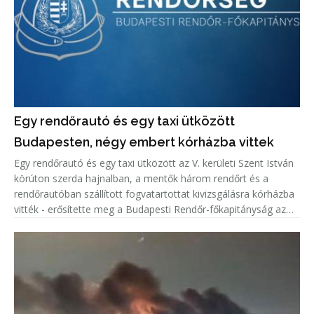
Egy rendőrautó és egy taxi ütközött
Budapesten, négy embert kórházba vittek
Egy rendőrautó és egy taxi ütközött az V. kerületi Szent István
körúton szerda hajnalban, a mentők három rendőrt és a
rendőrautóban szállított fogvatartottat kivizsgálásra kórházba
vitték - erősítette meg a Budapesti Rendőr-főkapitányság az
MTI értesülését.