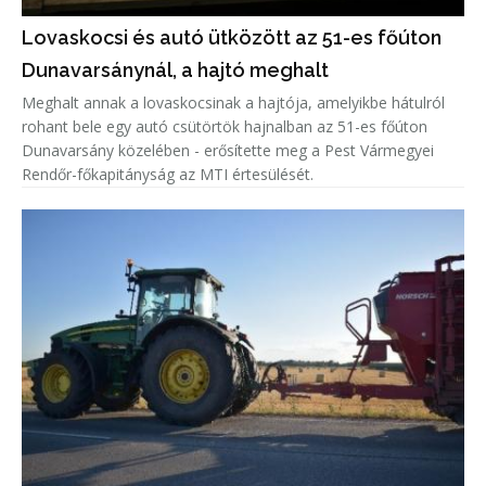
Lovaskocsi és autó ütközött az 51-es főúton
Dunavarsánynál, a hajtó meghalt
Meghalt annak a lovaskocsinak a hajtója, amelyikbe hátulról
rohant bele egy autó csütörtök hajnalban az 51-es főúton
Dunavarsány közelében - erősítette meg a Pest Vármegyei
Rendőr-főkapitányság az MTI értesülését.