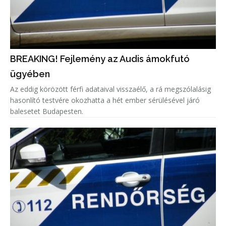
BREAKING! Fejlemény az Audis ámokfutó
ügyében
Az eddig körözött férfi adataival visszaélő, a rá megszólalásig
hasonlító testvére okozhatta a hét ember sérülésével járó
balesetet Budapesten.