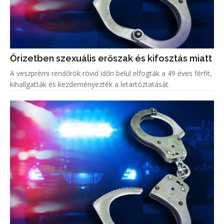
Őrizetben szexuális erőszak és kifosztás miatt
A veszprémi rendőrök rövid időn belül elfogták a 49 éves férfit,
kihallgatták és kezdeményezték a letartóztatását.