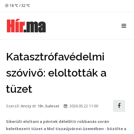
18 ℃ / 32 ℃
Katasztrófavédelmi
szóvivő: eloltották a
tüzet
Szerző:
Ancsy
itt:
18+
,
baleset
2026.05.22 11:00
Sikerült eloltani a péntek délelőtti robbanás során
keletkezett tüzet a Mol tiszaújvárosi üzemében - közölte a