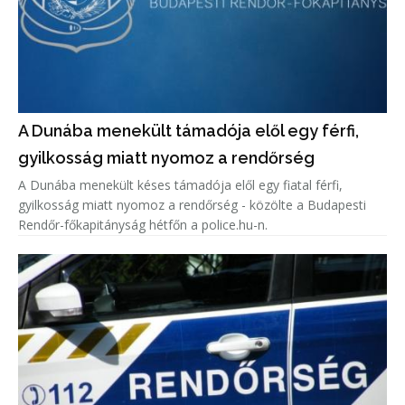
A Dunába menekült támadója elől egy férfi,
gyilkosság miatt nyomoz a rendőrség
A Dunába menekült késes támadója elől egy fiatal férfi,
gyilkosság miatt nyomoz a rendőrség - közölte a Budapesti
Rendőr-főkapitányság hétfőn a police.hu-n.