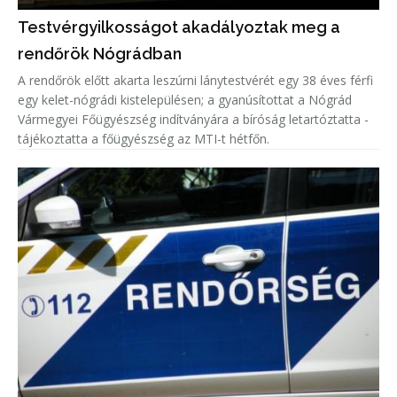
Testvérgyilkosságot akadályoztak meg a
rendőrök Nógrádban
A rendőrök előtt akarta leszúrni lánytestvérét egy 38 éves férfi
egy kelet-nógrádi kistelepülésen; a gyanúsítottat a Nógrád
Vármegyei Főügyészség indítványára a bíróság letartóztatta -
tájékoztatta a főügyészség az MTI-t hétfőn.