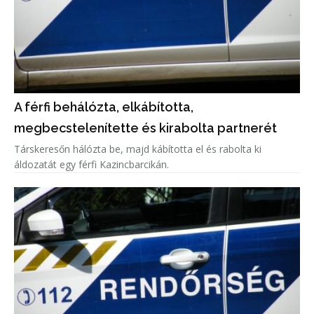
A férfi behálózta, elkábította,
megbecstelenítette és kirabolta partnerét
Társkeresőn hálózta be, majd kábította el és rabolta ki
áldozatát egy férfi Kazincbarcikán.