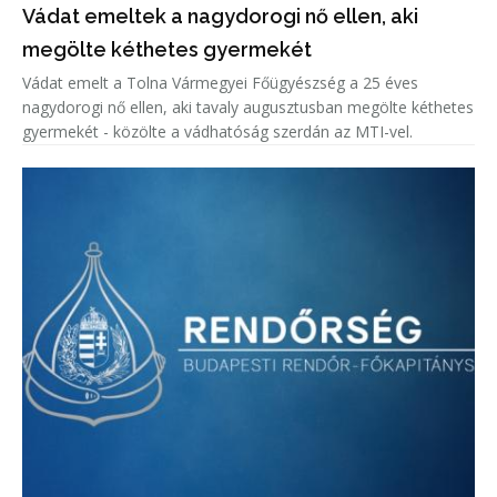
Vádat emeltek a nagydorogi nő ellen, aki
megölte kéthetes gyermekét
Vádat emelt a Tolna Vármegyei Főügyészség a 25 éves
nagydorogi nő ellen, aki tavaly augusztusban megölte kéthetes
gyermekét - közölte a vádhatóság szerdán az MTI-vel.