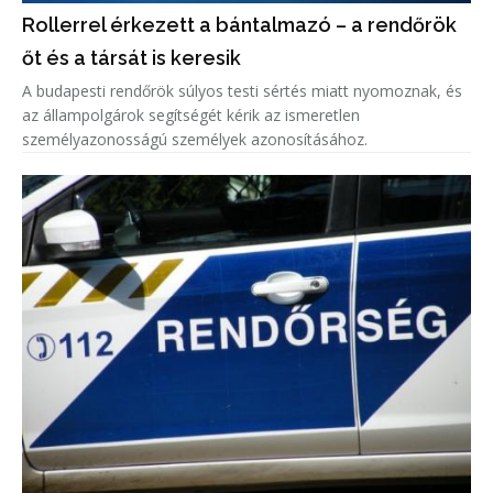
Rollerrel érkezett a bántalmazó – a rendőrök
őt és a társát is keresik
A budapesti rendőrök súlyos testi sértés miatt nyomoznak, és
az állampolgárok segítségét kérik az ismeretlen
személyazonosságú személyek azonosításához.