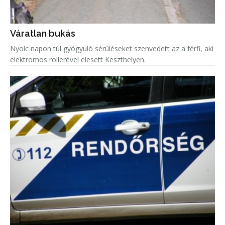
Váratlan bukás
Nyolc napon túl gyógyuló sérüléseket szenvedett az a férfi, aki
elektromos rollerével elesett Keszthelyen.