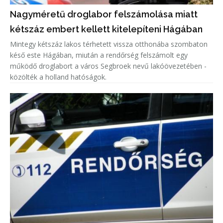
Nagyméretű droglabor felszámolása miatt
kétszáz embert kellett kitelepíteni Hágában
Mintegy kétszáz lakos térhetett vissza otthonába szombaton
késő este Hágában, miután a rendőrség felszámolt egy
működő droglabort a város Segbroek nevű lakóövezetében -
közölték a holland hatóságok.