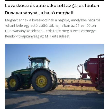
Lovaskocsi és autó ütközött az 51-es főúton
Dunavarsánynál, a hajtó meghalt
Meghalt annak a lovaskocsinak a hajtója, amelyikbe hátulról
rohant bele egy autó csütörtök hajnalban az 51-es főúton
Dunavarsány közelében - erősítette meg a Pest Vármegyei
Rendőr-főkapitányság az MTI értesülését.