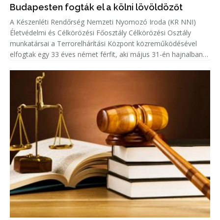
Budapesten fogták el a kölni lövöldözőt
A Készenléti Rendőrség Nemzeti Nyomozó Iroda (KR NNI)
Életvédelmi és Célkörözési Főosztály Célkörözési Osztály
munkatársai a Terrorelhárítási Központ közreműködésével
elfogtak egy 33 éves német férfit, aki május 31-én hajnalban
Kölnben több lövést adott le egy emberre.