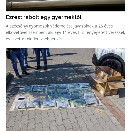
Ezrest rabolt egy gyermektől
A szécsényi nyomozók vádemelést javasolnak a 26 éves
elkövetővel szemben, aki egy 11 éves fiút fenyegetett veréssel,
és elvette minden zsebpénzét.