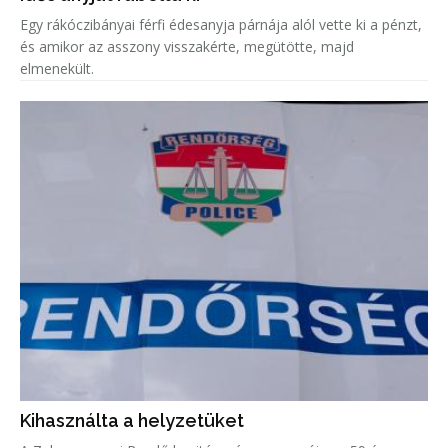
Egy rákóczibányai férfi édesanyja párnája alól vette ki a pénzt,
és amikor az asszony visszakérte, megütötte, majd
elmenekült.
Kihasználta a helyzetüket