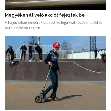
Megyéken átívelő akciót fejeztek be
A hajdú-bihari rendőrök borsodi kollégáikkal közösen ütöttek
rajta a hálózat tagjain.