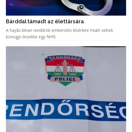
Bárddal támadt az élettársára
A hajdú-bihari rendőrök emberölés kísérlete miatt vettek
bűnügyi őrizetbe egy férfit.