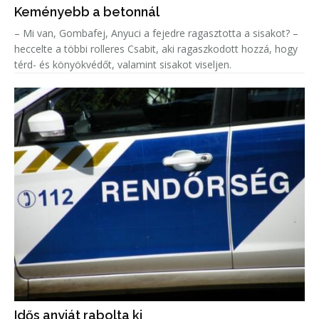
Keményebb a betonnál
– Mi van, Gombafej, Anyuci a fejedre ragasztotta a sisakot? –
heccelte a többi rolleres Csabit, aki ragaszkodott hozzá, hogy
térd- és könyökvédőt, valamint sisakot viseljen.
Idős anyját rabolta ki