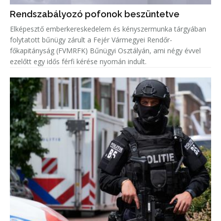
Rendszabályozó pofonok beszüntetve
Elképesztő emberkereskedelem és kényszermunka tárgyában
folytatott bűnügy zárult a Fejér Vármegyei Rendőr-
főkapitányság (FVMRFK) Bűnügyi Osztályán, ami négy évvel
ezelőtt egy idős férfi kérése nyomán indult.