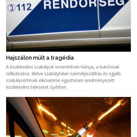
Hajszálon múlt a tragédia
A közlekedési szabályok ismeretének hiánya, a bukósisak
nélkülözése, illetve szabálytalan személyszállítás és egyéb
szabálysértések elkövetése együttesen eredményezett
közlekedési balesetet Győrben.