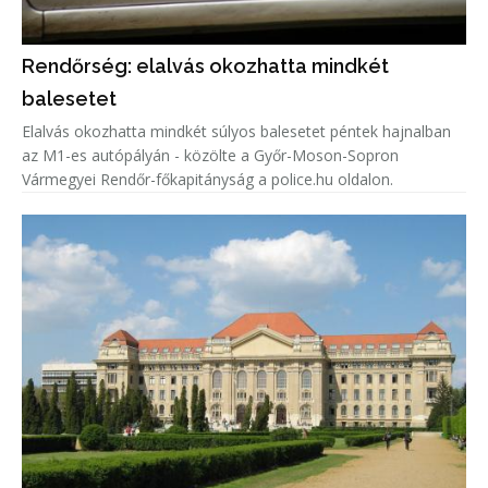
Rendőrség: elalvás okozhatta mindkét
balesetet
Elalvás okozhatta mindkét súlyos balesetet péntek hajnalban
az M1-es autópályán - közölte a Győr-Moson-Sopron
Vármegyei Rendőr-főkapitányság a police.hu oldalon.