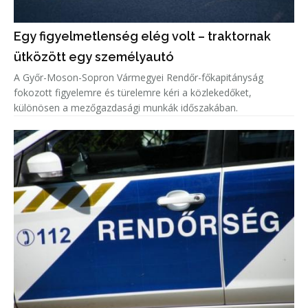
Egy figyelmetlenség elég volt – traktornak
ütközött egy személyautó
A Győr-Moson-Sopron Vármegyei Rendőr-főkapitányság
fokozott figyelemre és türelemre kéri a közlekedőket,
különösen a mezőgazdasági munkák időszakában.