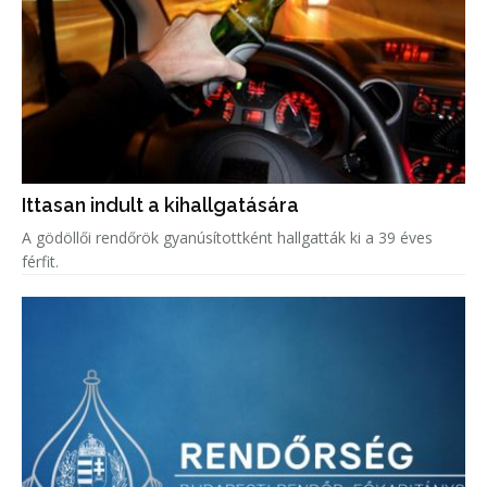
Ittasan indult a kihallgatására
A gödöllői rendőrök gyanúsítottként hallgatták ki a 39 éves
férfit.