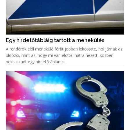
Egy hirdetőtábláig tartott a menekülés
A rendőrök elől menekülő férfit jobban lekötötte, hol járnak az
üldözői, mint az, hogy mi van előtte: hátra nézett, közben
nekiszaladt egy hirdetőtáblának.