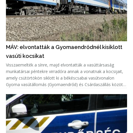
MÁV: elvontatták a Gyomaendrődnél kisiklott
vasúti kocsikat
Visszaemelték a sínre, majd elvontatták a vasúttársaság
munkatársai péntekre virradóra annak a vonatnak a kocsijait,
amely csütörtökön siklott ki a békéscsabai vasútvonalon
Gyoma vasútállomás (Gyomaendrőd) és Csárdaszállás között -
tájékoztatta a MÁV-csoport vezérigazgatója pénteken az MTI-
t.