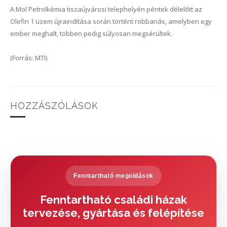
A Mol Petrolkémia tiszaújvárosi telephelyén péntek délelőtt az
Olefin 1 üzem újraindítása során történt robbanás, amelyben egy
ember meghalt, többen pedig súlyosan megsérültek.
(Forrás: MTI)
HOZZÁSZÓLÁSOK
Fenntartható megoldások
Fenntartható családi házak
tervezése, gyártása és felépítése