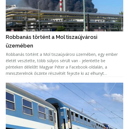
Robbanás történt a Mol tiszaújvárosi
üzemében
Robbanás történt a Mol tiszaújvárosi üzemében, egy ember
életét vesztette, több súlyos sérült van - jelentette be
pénteken délelőtt Magyar Péter a Facebook-oldalán, a
miniszterelnök őszinte részvétét fejezte ki az elhunyt
családjának.