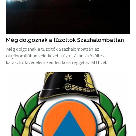
Még dolgoznak a tűzoltók Százhalombattán
Még dolgoznak a tűzoltók Százhalombattán az
olajfinomítóban keletkezett tűz oltásán - közölte a
katasztrófavédelem kedden kora reggel az MTI-vel.