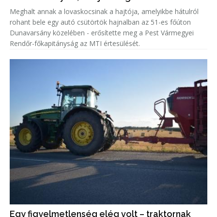
Meghalt annak a lovaskocsinak a hajtója, amelyikbe hátulról
rohant bele egy autó csütörtök hajnalban az 51-es főúton
Dunavarsány közelében - erősítette meg a Pest Vármegyei
Rendőr-főkapitányság az MTI értesülését.
Egy figyelmetlenség elég volt – traktornak