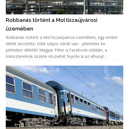
Robbanás történt a Mol tiszaújvárosi
üzemében
Robbanás történt a Mol tiszaújvárosi üzemében, egy ember
életét vesztette, több súlyos sérült van - jelentette be
pénteken délelőtt Magyar Péter a Facebook-oldalán, a
miniszterelnök őszinte részvétét fejezte ki az elhunyt
családjának.