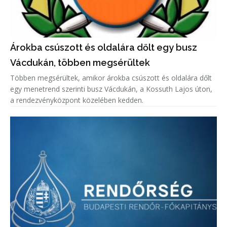
Árokba csúszott és oldalára dőlt egy busz
Vácdukán, többen megsérültek
Többen megsérültek, amikor árokba csúszott és oldalára dőlt
egy menetrend szerinti busz Vácdukán, a Kossuth Lajos úton,
a rendezvényközpont közelében kedden.