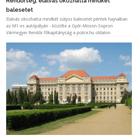
Rendőrség: elalvás okozhatta mindkét
balesetet
Elalvás okozhatta mindkét súlyos balesetet péntek hajnalban
az M1-es autópályán - közölte a Győr-Moson-Sopron
Vármegyei Rendőr-főkapitányság a police.hu oldalon.