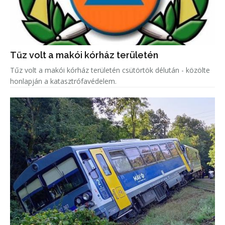
Tűz volt a makói kórház területén
Tűz volt a makói kórház területén csütörtök délután - közölte
honlapján a katasztrófavédelem.