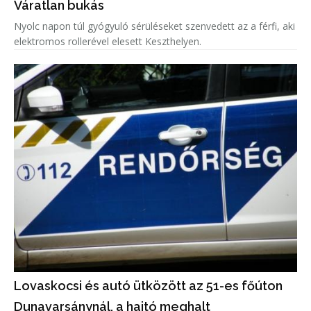
Váratlan bukás
Nyolc napon túl gyógyuló sérüléseket szenvedett az a férfi, aki
elektromos rollerével elesett Keszthelyen.
Lovaskocsi és autó ütközött az 51-es főúton
Dunavarsánynál, a hajtó meghalt