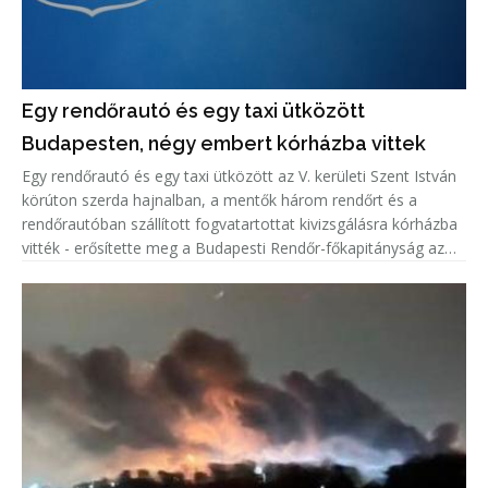
Egy rendőrautó és egy taxi ütközött
Budapesten, négy embert kórházba vittek
Egy rendőrautó és egy taxi ütközött az V. kerületi Szent István
körúton szerda hajnalban, a mentők három rendőrt és a
rendőrautóban szállított fogvatartottat kivizsgálásra kórházba
vitték - erősítette meg a Budapesti Rendőr-főkapitányság az
MTI értesülését.