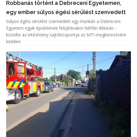
Robbanás történt a Debreceni Egyetemen,
egy ember súlyos égési sérülést szenvedett
Súlyos égési sérülést szenvedett egy munkás a Debreceni
Egyetem egyik épületének felújításakor hétfőn délután -
közölte az intézmény sajtóközpontja az MTI megkeresésére
kedden.