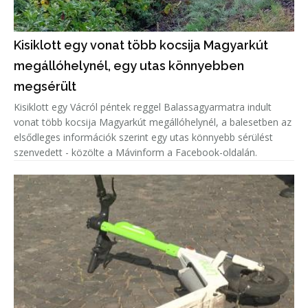
Kisiklott egy vonat több kocsija Magyarkút
megállóhelynél, egy utas könnyebben
megsérült
Kisiklott egy Vácról péntek reggel Balassagyarmatra indult
vonat több kocsija Magyarkút megállóhelynél, a balesetben az
elsődleges információk szerint egy utas könnyebb sérülést
szenvedett - közölte a Mávinform a Facebook-oldalán.