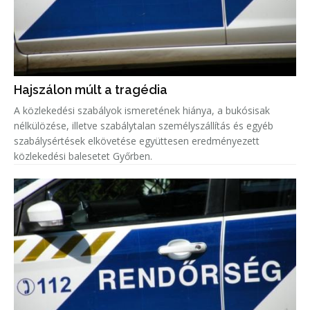
Hajszálon múlt a tragédia
A közlekedési szabályok ismeretének hiánya, a bukósisak
nélkülözése, illetve szabálytalan személyszállítás és egyéb
szabálysértések elkövetése együttesen eredményezett
közlekedési balesetet Győrben.