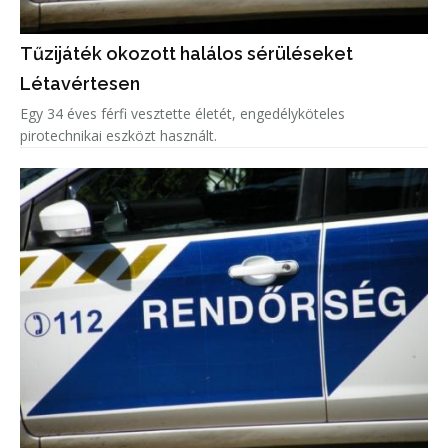
Tűzijáték okozott halálos sérüléseket
Létavértesen
Egy 34 éves férfi vesztette életét, engedélyköteles
pirotechnikai eszközt használt.