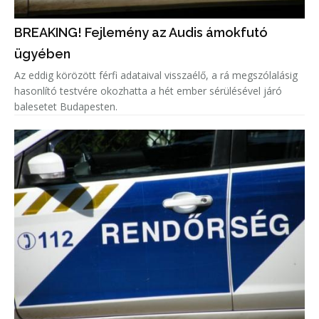
BREAKING! Fejlemény az Audis ámokfutó
ügyében
Az eddig körözött férfi adataival visszaélő, a rá megszólalásig
hasonlító testvére okozhatta a hét ember sérülésével járó
balesetet Budapesten.