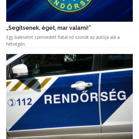
„Segítsenek, éget, mar valami!”
Egy balesetet szenvedett fiatal nő szorult az autója alá a
hétvégén.