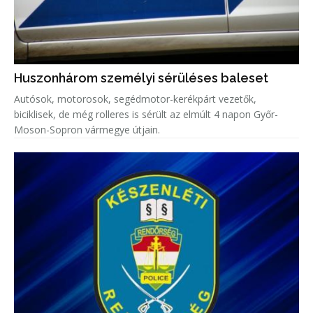
Huszonhárom személyi sérüléses baleset
Autósok, motorosok, segédmotor-kerékpárt vezetők,
biciklisek, de még rolleres is sérült az elmúlt 4 napon Győr-
Moson-Sopron vármegye útjain.