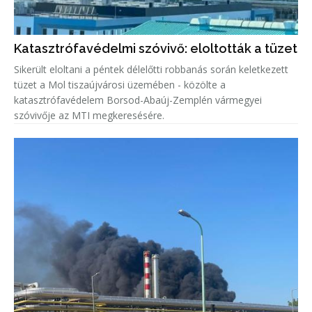
Katasztrófavédelmi szóvivő: eloltották a tüzet
Sikerült eloltani a péntek délelőtti robbanás során keletkezett
tüzet a Mol tiszaújvárosi üzemében - közölte a
katasztrófavédelem Borsod-Abaúj-Zemplén vármegyei
szóvivője az MTI megkeresésére.