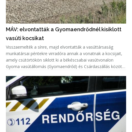
MÁV: elvontatták a Gyomaendrődnél kisiklott
vasúti kocsikat
Visszaemelték a sínre, majd elvontatták a vasúttársaság
munkatársai péntekre virradóra annak a vonatnak a kocsijait,
amely csütörtökön siklott ki a békéscsabai vasútvonalon
Gyoma vasútállomás (Gyomaendrőd) és Csárdaszállás között -
tájékoztatta a MÁV-csoport vezérigazgatója pénteken az MTI-
t.