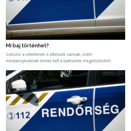
Mi baj történhet?
Sokszor a véletlenek is ellenünk vannak, ezért
mindannyiunknak tennie kell a balesetek megelőzéséért.