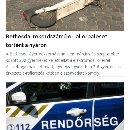
Bethesda: rekordszámú e-rollerbaleset
történt a nyáron
A Bethesda Gyermekkórházban idén március és szeptember
között 202 gyermeket kellett ellátni elektromos rollerrel
összefüggő baleset miatt; egy-egy ügyeletben 5-6 gyermek is
érkezett e-rollerezés közben elszenvedett komoly
sérülésekkel, minden ötödik eset fejsérülés volt.