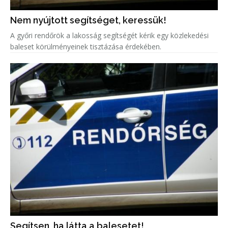
Nem nyújtott segítséget, keressük!
A győri rendőrök a lakosság segítségét kérik egy közlekedési
baleset körülményeinek tisztázása érdekében.
Segítsen, ha látta a balesetet!