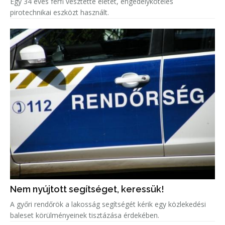
Egy 34 éves férfi vesztette életét, engedélyköteles
pirotechnikai eszközt használt.
Nem nyújtott segítséget, keressük!
A győri rendőrök a lakosság segítségét kérik egy közlekedési
baleset körülményeinek tisztázása érdekében.