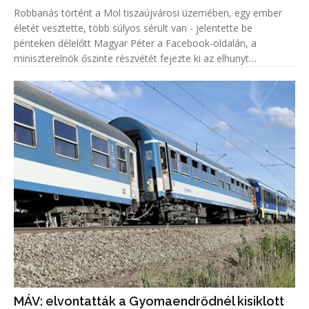
Robbanás történt a Mol tiszaújvárosi üzemében, egy ember
életét vesztette, több súlyos sérült van - jelentette be
pénteken délelőtt Magyar Péter a Facebook-oldalán, a
miniszterelnök őszinte részvétét fejezte ki az elhunyt
családjának.
MÁV: elvontatták a Gyomaendrődnél kisiklott