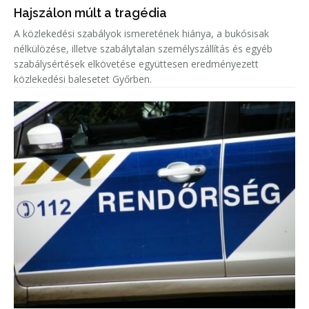
Hajszálon múlt a tragédia
A közlekedési szabályok ismeretének hiánya, a bukósisak
nélkülözése, illetve szabálytalan személyszállítás és egyéb
szabálysértések elkövetése együttesen eredményezett
közlekedési balesetet Győrben.