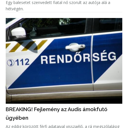
Egy balesetet szenvedett fiatal nő szorult az autója alá a
hétvégén.
BREAKING! Fejlemény az Audis ámokfutó
ügyében
Az eddig körözött férfi adataival visszaélő, a rá megszólalásig