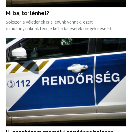
Mi baj történhet?
Sokszor a véletlenek is ellenünk vannak, ezért
mindannyiunknak tennie kell a balesetek megelőzéséért.