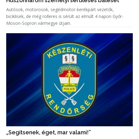
Huszonhárom személyi sérüléses baleset
Autósok, motorosok, segédmotor-kerékpárt vezetők,
biciklisek, de még rolleres is sérült az elmúlt 4 napon Győr-
Moson-Sopron vármegye útjain.
„Segítsenek, éget, mar valami!”