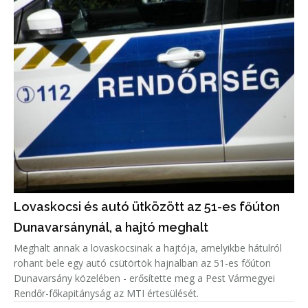
Lovaskocsi és autó ütközött az 51-es főúton
Dunavarsánynál, a hajtó meghalt
Meghalt annak a lovaskocsinak a hajtója, amelyikbe hátulról
rohant bele egy autó csütörtök hajnalban az 51-es főúton
Dunavarsány közelében - erősítette meg a Pest Vármegyei
Rendőr-főkapitányság az MTI értesülését.