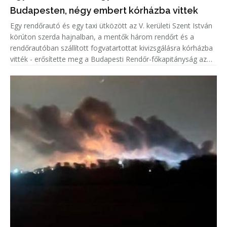
Budapesten, négy embert kórházba vittek
Egy rendőrautó és egy taxi ütközött az V. kerületi Szent István
körúton szerda hajnalban, a mentők három rendőrt és a
rendőrautóban szállított fogvatartottat kivizsgálásra kórházba
vitték - erősítette meg a Budapesti Rendőr-főkapitányság az
MTI értesülését.