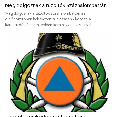
Még dolgoznak a tűzoltók Százhalombattán
Még dolgoznak a tűzoltók Százhalombattán az
olajfinomítóban keletkezett tűz oltásán - közölte a
katasztrófavédelem kedden kora reggel az MTI-vel.
Tűz volt a makói kórház területén