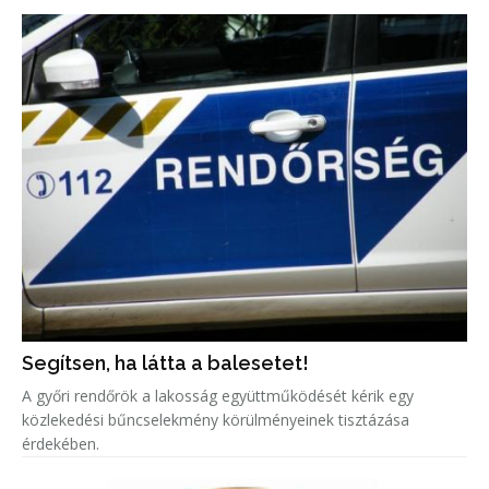
Segítsen, ha látta a balesetet!
A győri rendőrök a lakosság együttműködését kérik egy
közlekedési bűncselekmény körülményeinek tisztázása
érdekében.