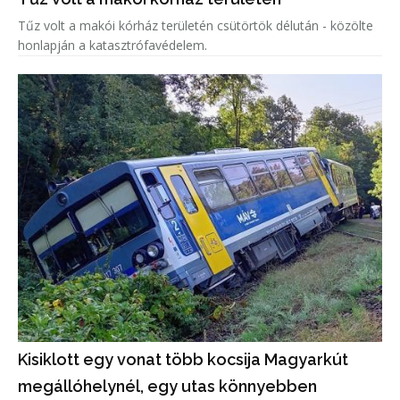
Tűz volt a makói kórház területén csütörtök délután - közölte
honlapján a katasztrófavédelem.
Kisiklott egy vonat több kocsija Magyarkút
megállóhelynél, egy utas könnyebben