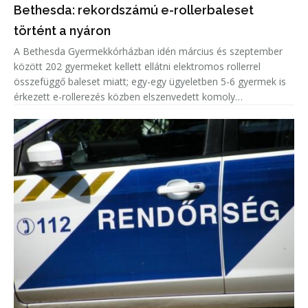
Bethesda: rekordszámú e-rollerbaleset
történt a nyáron
A Bethesda Gyermekkórházban idén március és szeptember
között 202 gyermeket kellett ellátni elektromos rollerrel
összefüggő baleset miatt; egy-egy ügyeletben 5-6 gyermek is
érkezett e-rollerezés közben elszenvedett komoly
sérülésekkel, minden ötödik eset fejsérülés volt.