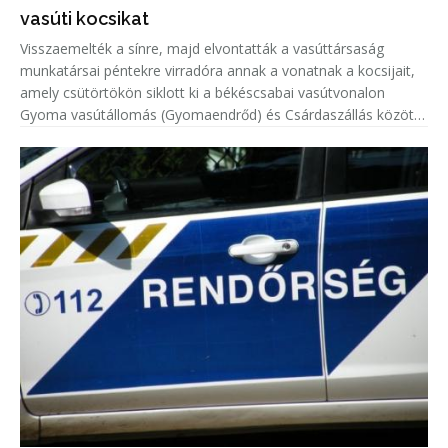
vasúti kocsikat
Visszaemelték a sínre, majd elvontatták a vasúttársaság
munkatársai péntekre virradóra annak a vonatnak a kocsijait,
amely csütörtökön siklott ki a békéscsabai vasútvonalon
Gyoma vasútállomás (Gyomaendrőd) és Csárdaszállás között -
tájékoztatta a MÁV-csoport vezérigazgatója pénteken az MTI-
t.