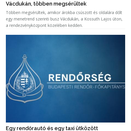
Vácdukán, többen megsérültek
Többen megsérültek, amikor árokba csúszott és oldalára dőlt
egy menetrend szerinti busz Vácdukán, a Kossuth Lajos úton,
a rendezvényközpont közelében kedden.
Egy rendőrautó és egy taxi ütközött