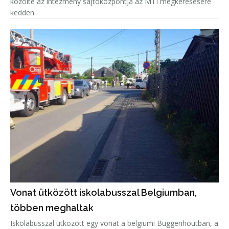
közölte az intézmény sajtóközpontja az MTI megkeresésére
kedden.
Vonat ütközött iskolabusszal Belgiumban,
többen meghaltak
Iskolabusszal ütközött egy vonat a belgiumi Buggenhoutban, a