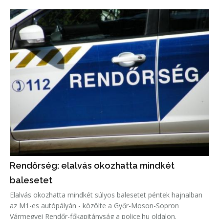
Rendőrség: elalvás okozhatta mindkét
balesetet
Elalvás okozhatta mindkét súlyos balesetet péntek hajnalban
az M1-es autópályán - közölte a Győr-Moson-Sopron
Vármegyei Rendőr-főkapitányság a police.hu oldalon.