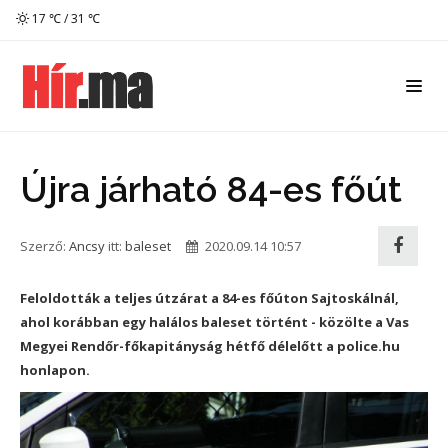
17 ℃ / 31 ℃
Újra járható 84-es főút
Szerző:
Ancsy
itt:
baleset
2020.09.14 10:57
Feloldották a teljes útzárat a 84-es főúton Sajtoskálnál,
ahol korábban egy halálos baleset történt - közölte a Vas
Megyei Rendőr-főkapitányság hétfő délelőtt a police.hu
honlapon.