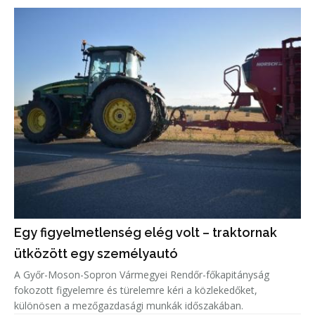
Egy figyelmetlenség elég volt – traktornak
ütközött egy személyautó
A Győr-Moson-Sopron Vármegyei Rendőr-főkapitányság
fokozott figyelemre és türelemre kéri a közlekedőket,
különösen a mezőgazdasági munkák időszakában.