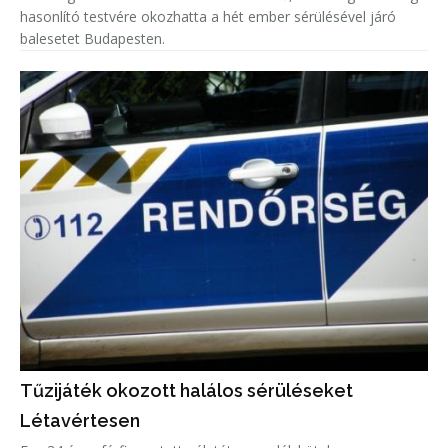
hasonlító testvére okozhatta a hét ember sérülésével járó
balesetet Budapesten.
Tűzijáték okozott halálos sérüléseket
Létavértesen