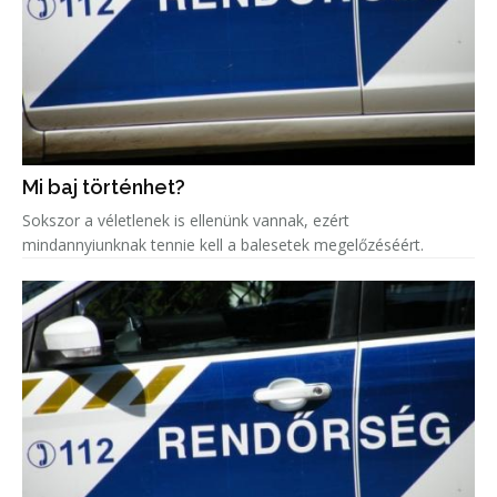
Mi baj történhet?
Sokszor a véletlenek is ellenünk vannak, ezért
mindannyiunknak tennie kell a balesetek megelőzéséért.