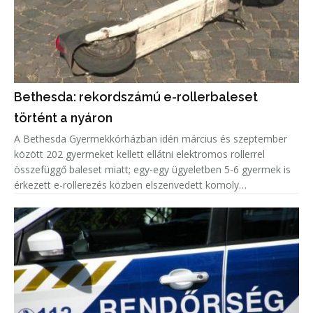
Bethesda: rekordszámú e-rollerbaleset
történt a nyáron
A Bethesda Gyermekkórházban idén március és szeptember
között 202 gyermeket kellett ellátni elektromos rollerrel
összefüggő baleset miatt; egy-egy ügyeletben 5-6 gyermek is
érkezett e-rollerezés közben elszenvedett komoly
sérülésekkel, minden ötödik eset fejsérülés volt.