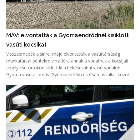
MÁV: elvontatták a Gyomaendrődnél kisiklott
vasúti kocsikat
Visszaemelték a sínre, majd elvontatták a vasúttársaság
munkatársai péntekre virradóra annak a vonatnak a kocsijait,
amely csütörtökön siklott ki a békéscsabai vasútvonalon
Gyoma vasútállomás (Gyomaendrőd) és Csárdaszállás között -
tájékoztatta a MÁV-csoport vezérigazgatója pénteken az MTI-
t.