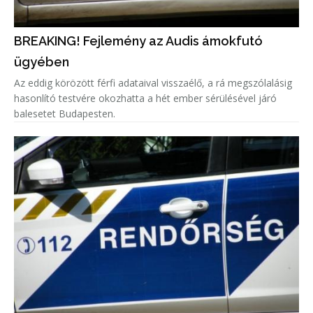
BREAKING! Fejlemény az Audis ámokfutó
ügyében
Az eddig körözött férfi adataival visszaélő, a rá megszólalásig
hasonlító testvére okozhatta a hét ember sérülésével járó
balesetet Budapesten.