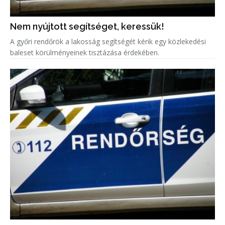
Nem nyújtott segítséget, keressük!
A győri rendőrök a lakosság segítségét kérik egy közlekedési
baleset körülményeinek tisztázása érdekében.