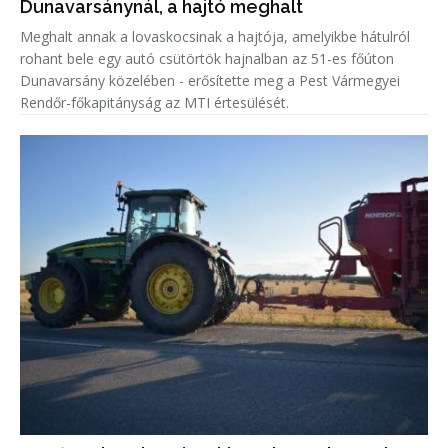
Dunavarsánynál, a hajtó meghalt
Meghalt annak a lovaskocsinak a hajtója, amelyikbe hátulról
rohant bele egy autó csütörtök hajnalban az 51-es főúton
Dunavarsány közelében - erősítette meg a Pest Vármegyei
Rendőr-főkapitányság az MTI értesülését.