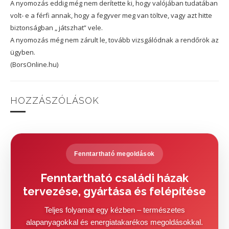
A nyomozás eddig még nem derítette ki, hogy valójában tudatában
volt- e a férfi annak, hogy a fegyver meg van töltve, vagy azt hitte
biztonságban „ játszhat” vele.
A nyomozás még nem zárult le, tovább vizsgálódnak a rendőrök az
ügyben.
(BorsOnline.hu)
HOZZÁSZÓLÁSOK
Fenntartható megoldások
Fenntartható családi házak
tervezése, gyártása és felépítése
Teljes folyamat egy kézben – természetes
alapanyagokkal és energiatakarékos megoldásokkal.