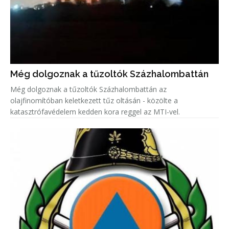
Még dolgoznak a tűzoltók Százhalombattán
Még dolgoznak a tűzoltók Százhalombattán az
olajfinomítóban keletkezett tűz oltásán - közölte a
katasztrófavédelem kedden kora reggel az MTI-vel.