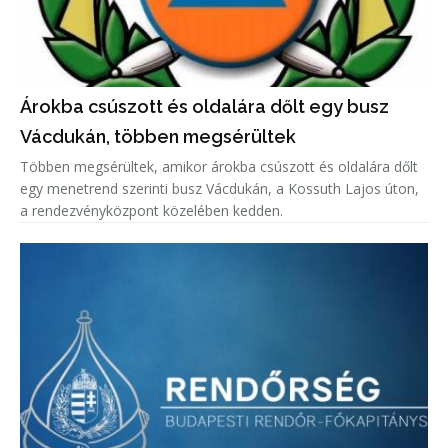
Árokba csúszott és oldalára dőlt egy busz
Vácdukán, többen megsérültek
Többen megsérültek, amikor árokba csúszott és oldalára dőlt
egy menetrend szerinti busz Vácdukán, a Kossuth Lajos úton,
a rendezvényközpont közelében kedden.