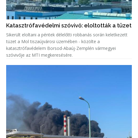
Katasztrófavédelmi szóvivő: eloltották a tüzet
Sikerült eloltani a péntek délelőtti robbanás során keletkezett
tüzet a Mol tiszaújvárosi üzemében - közölte a
katasztrófavédelem Borsod-Abaúj-Zemplén vármegyei
szóvivője az MTI megkeresésére.