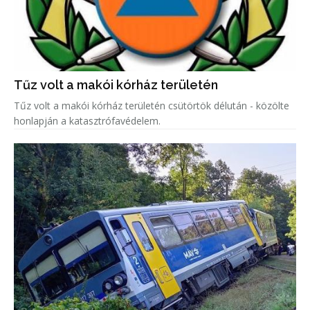
Tűz volt a makói kórház területén
Tűz volt a makói kórház területén csütörtök délután - közölte
honlapján a katasztrófavédelem.