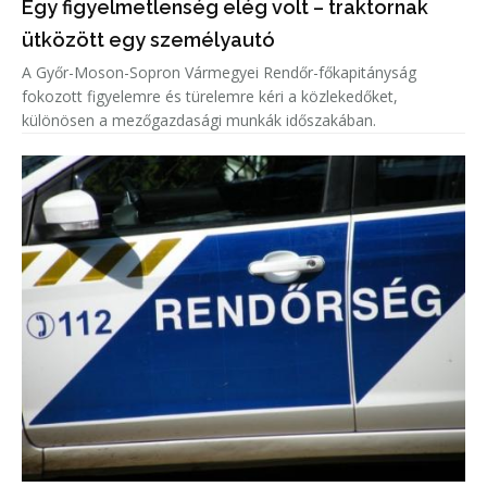
Egy figyelmetlenség elég volt – traktornak
ütközött egy személyautó
A Győr-Moson-Sopron Vármegyei Rendőr-főkapitányság
fokozott figyelemre és türelemre kéri a közlekedőket,
különösen a mezőgazdasági munkák időszakában.