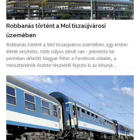
Robbanás történt a Mol tiszaújvárosi
üzemében
Robbanás történt a Mol tiszaújvárosi üzemében, egy ember
életét vesztette, több súlyos sérült van - jelentette be
pénteken délelőtt Magyar Péter a Facebook-oldalán, a
miniszterelnök őszinte részvétét fejezte ki az elhunyt
családjának.