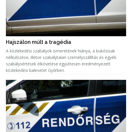
Hajszálon múlt a tragédia
A közlekedési szabályok ismeretének hiánya, a bukósisak
nélkülözése, illetve szabálytalan személyszállítás és egyéb
szabálysértések elkövetése együttesen eredményezett
közlekedési balesetet Győrben.