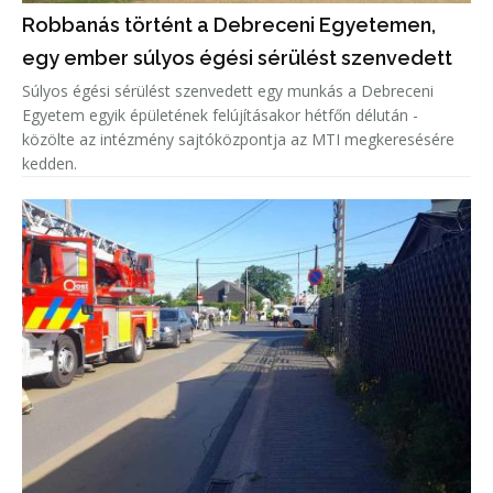
Robbanás történt a Debreceni Egyetemen,
egy ember súlyos égési sérülést szenvedett
Súlyos égési sérülést szenvedett egy munkás a Debreceni
Egyetem egyik épületének felújításakor hétfőn délután -
közölte az intézmény sajtóközpontja az MTI megkeresésére
kedden.