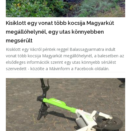
Kisiklott egy vonat több kocsija Magyarkút
megállóhelynél, egy utas könnyebben
megsérült
Kisiklott egy Vácról péntek reggel Balassagyarmatra indult
vonat több kocsija Magyarkút megállóhelynél, a balesetben az
elsődleges információk szerint egy utas könnyebb sérülést
szenvedett - közölte a Mávinform a Facebook-oldalán.