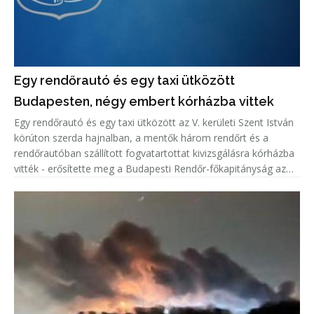
Egy rendőrautó és egy taxi ütközött
Budapesten, négy embert kórházba vittek
Egy rendőrautó és egy taxi ütközött az V. kerületi Szent István
körúton szerda hajnalban, a mentők három rendőrt és a
rendőrautóban szállított fogvatartottat kivizsgálásra kórházba
vitték - erősítette meg a Budapesti Rendőr-főkapitányság az
MTI értesülését.