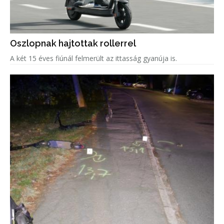
Oszlopnak hajtottak rollerrel
A két 15 éves fiúnál felmerült az ittasság gyanúja is.