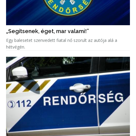
„Segítsenek, éget, mar valami!”
Egy balesetet szenvedett fiatal nő szorult az autója alá a
hétvégén.