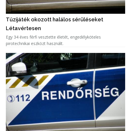
Tűzijáték okozott halálos sérüléseket
Létavértesen
Egy 34 éves férfi vesztette életét, engedélyköteles
pirotechnikai eszközt használt.