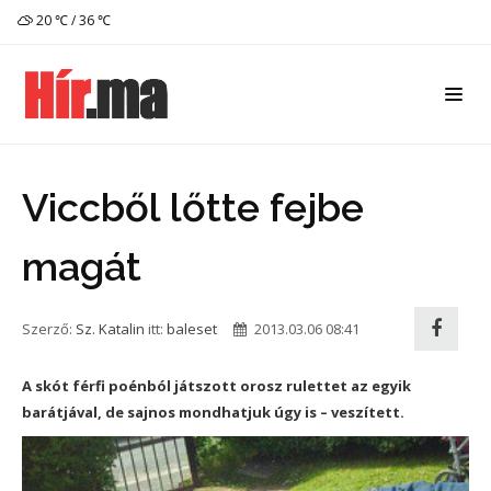
20 ℃ / 36 ℃
Viccből lőtte fejbe
magát
Szerző:
Sz. Katalin
itt:
baleset
2013.03.06 08:41
A skót férfi poénból játszott orosz rulettet az egyik
barátjával, de sajnos mondhatjuk úgy is – veszített.