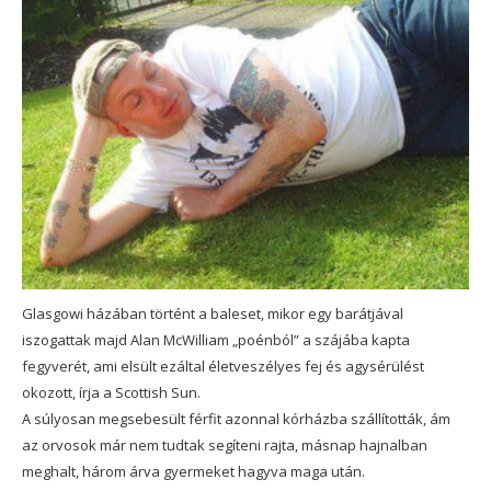
Glasgowi házában történt a baleset, mikor egy barátjával
iszogattak majd Alan McWilliam „poénból” a szájába kapta
fegyverét, ami elsült ezáltal életveszélyes fej és agysérülést
okozott, írja a Scottish Sun.
A súlyosan megsebesült férfit azonnal kórházba szállították, ám
az orvosok már nem tudtak segíteni rajta, másnap hajnalban
meghalt, három árva gyermeket hagyva maga után.