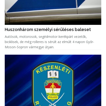
Huszonhárom személyi sérüléses baleset
Autósok, motorosok, segédmotor-kerékpárt vezetők,
biciklisek, de még rolleres is sérült az elmúlt 4 napon Győr-
Moson-Sopron vármegye útjain.