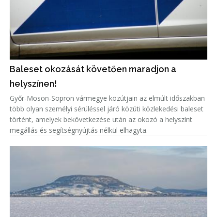
Baleset okozását követően maradjon a
helyszínen!
Győr-Moson-Sopron vármegye közútjain az elmúlt időszakban
több olyan személyi sérüléssel járó közúti közlekedési baleset
történt, amelyek bekövetkezése után az okozó a helyszínt
megállás és segítségnyújtás nélkül elhagyta.