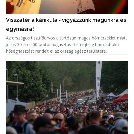
Visszatér a kánikula - vigyázzunk magunkra és
egymásra!
Az országos tisztifőorvos a tartósan magas hőmérséklet miatt
július 30-án 0.00 órától augusztus 4-én éjfélig harmadfokú
hőségriasztást rendelt el az ország egész területére.