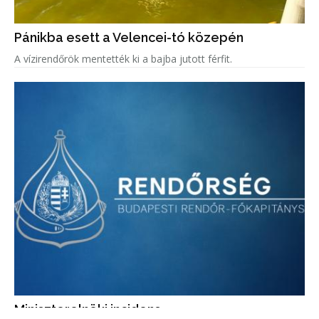
Pánikba esett a Velencei-tó közepén
A vízirendőrök mentették ki a bajba jutott férfit.
Miniszterelnöki incidens