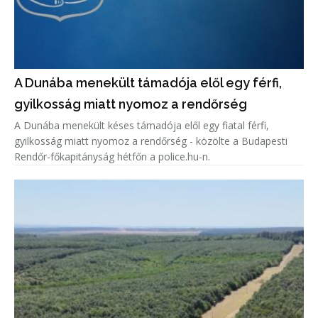
A Dunába menekült támadója elől egy férfi,
gyilkosság miatt nyomoz a rendőrség
A Dunába menekült késes támadója elől egy fiatal férfi,
gyilkosság miatt nyomoz a rendőrség - közölte a Budapesti
Rendőr-főkapitányság hétfőn a police.hu-n.