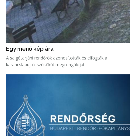
Egy menő kép ára
A salgótarjáni rendőrök azonosították és elfogták a
karancslapujtői szökőkút megrongálóját.