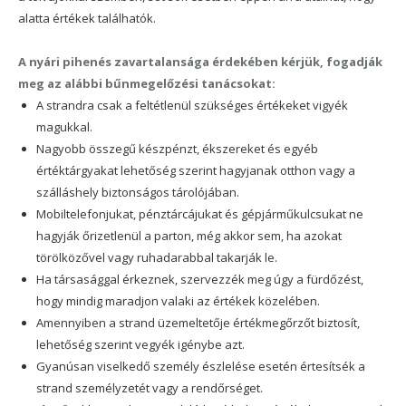
alatta értékek találhatók.
A nyári pihenés zavartalansága érdekében kérjük, fogadják
meg az alábbi bűnmegelőzési tanácsokat:
A strandra csak a feltétlenül szükséges értékeket vigyék
magukkal.
Nagyobb összegű készpénzt, ékszereket és egyéb
értéktárgyakat lehetőség szerint hagyjanak otthon vagy a
szálláshely biztonságos tárolójában.
Mobiltelefonjukat, pénztárcájukat és gépjárműkulcsukat ne
hagyják őrizetlenül a parton, még akkor sem, ha azokat
törölközővel vagy ruhadarabbal takarják le.
Ha társasággal érkeznek, szervezzék meg úgy a fürdőzést,
hogy mindig maradjon valaki az értékek közelében.
Amennyiben a strand üzemeltetője értékmegőrzőt biztosít,
lehetőség szerint vegyék igénybe azt.
Gyanúsan viselkedő személy észlelése esetén értesítsék a
strand személyzetét vagy a rendőrséget.