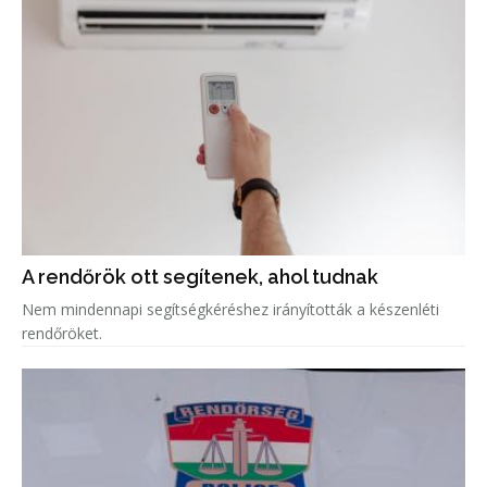
A rendőrök ott segítenek, ahol tudnak
Nem mindennapi segítségkéréshez irányították a készenléti
rendőröket.