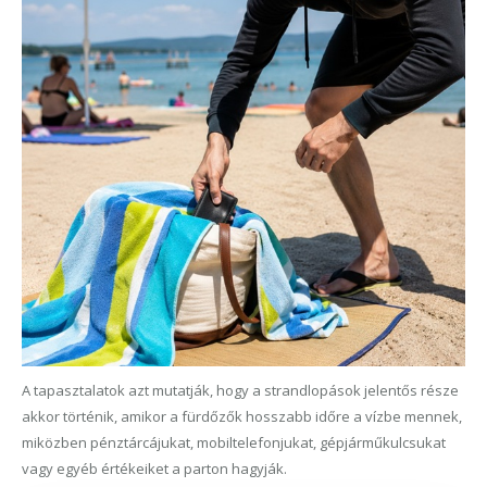
A tapasztalatok azt mutatják, hogy a strandlopások jelentős része
akkor történik, amikor a fürdőzők hosszabb időre a vízbe mennek,
miközben pénztárcájukat, mobiltelefonjukat, gépjárműkulcsukat
vagy egyéb értékeiket a parton hagyják.