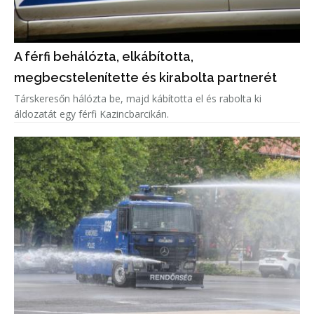
A férfi behálózta, elkábította,
megbecstelenítette és kirabolta partnerét
Társkeresőn hálózta be, majd kábította el és rabolta ki
áldozatát egy férfi Kazincbarcikán.