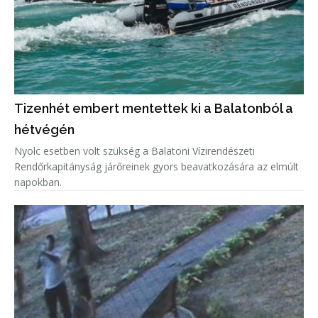
Tizenhét embert mentettek ki a Balatonból a
hétvégén
Nyolc esetben volt szükség a Balatoni Vízirendészeti
Rendőrkapitányság járőreinek gyors beavatkozására az elmúlt
napokban.