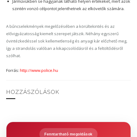
Járművükben se hagyjanak látható helyen értékeket, mert azok
szintén vonzó célpontot jelenthetnek az elkövetők számára.
A bűncselekmények megelőzésében a körültekintés és az
elővigyázatosság kiemelt szerepet játszik. Néhány egyszerű
óvintézkedéssel sok kellemetlenség és anyagi kár előzhető meg,
így a strandolás valóban a kikapcsolódásról és a feltöltődésről
szólhat.
Forrás:
http://www.police.hu
HOZZÁSZÓLÁSOK
Fenntartható megoldások