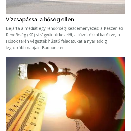
Vízcsapással a hőség ellen
Bejárta a médiát egy rendőrségi kezdeményezés: a Készenléti
Rendőrség (KR) vízágyúinak kezelői, a tűzoltókkal karöltve, a
Hősök terén végezték hűsítő feladatukat a nyár eddigi
legforróbb napjain Budapesten.