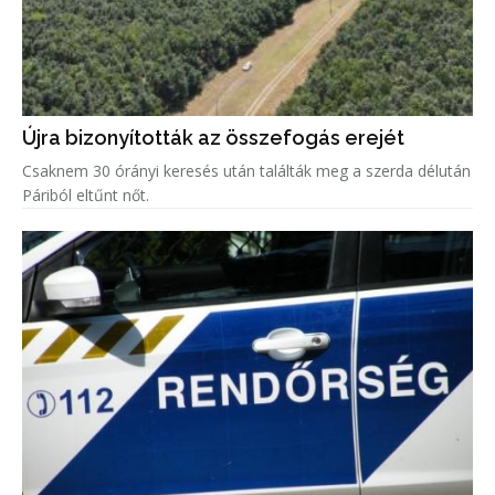
Újra bizonyították az összefogás erejét
Csaknem 30 órányi keresés után találták meg a szerda délután
Páriból eltűnt nőt.