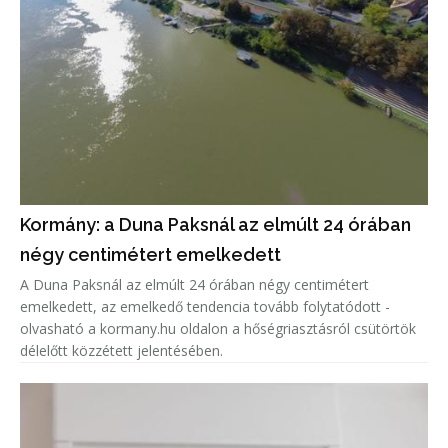
Kormány: a Duna Paksnál az elmúlt 24 órában
négy centimétert emelkedett
A Duna Paksnál az elmúlt 24 órában négy centimétert
emelkedett, az emelkedő tendencia tovább folytatódott -
olvasható a kormany.hu oldalon a hőségriasztásról csütörtök
délelőtt közzétett jelentésében.