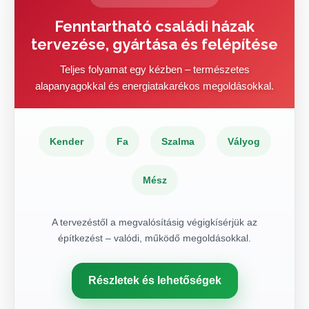
Fenntartható családi házak
tervezése, gyártása és felépítése
Teljes folyamat egy kézben – természetes
alapanyagokkal és energiatakarékos megoldásokkal.
Kender
Fa
Szalma
Vályog
Mész
A tervezéstől a megvalósításig végigkísérjük az
építkezést – valódi, működő megoldásokkal.
Részletek és lehetőségek