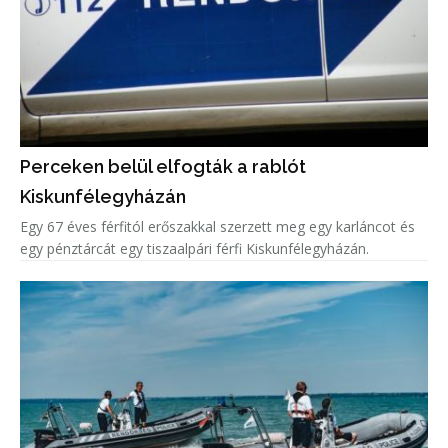
Perceken belül elfogták a rablót
Kiskunfélegyházán
Egy 67 éves férfitól erőszakkal szerzett meg egy karláncot és
egy pénztárcát egy tiszaalpári férfi Kiskunfélegyházán.