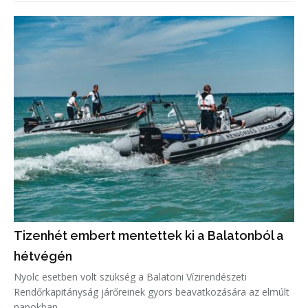
Tizenhét embert mentettek ki a Balatonból a
hétvégén
Nyolc esetben volt szükség a Balatoni Vízirendészeti
Rendőrkapitányság járőreinek gyors beavatkozására az elmúlt
napokban.