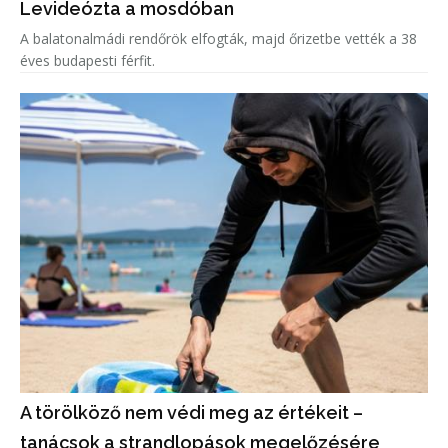
Levideózta a mosdóban
A balatonalmádi rendőrök elfogták, majd őrizetbe vették a 38
éves budapesti férfit.
A törölköző nem védi meg az értékeit –
tanácsok a strandlopások megelőzésére