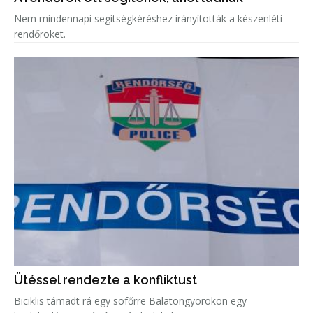
Nem mindennapi segítségkéréshez irányították a készenléti
rendőröket.
Ütéssel rendezte a konfliktust
Biciklis támadt rá egy sofőrre Balatongyörökön egy