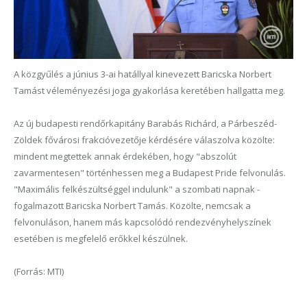
A közgyűlés a június 3-ai hatállyal kinevezett Baricska Norbert
Tamást véleményezési joga gyakorlása keretében hallgatta meg.
Az új budapesti rendőrkapitány Barabás Richárd, a Párbeszéd-
Zöldek fővárosi frakcióvezetője kérdésére válaszolva közölte:
mindent megtettek annak érdekében, hogy "abszolút
zavarmentesen" történhessen meg a Budapest Pride felvonulás.
"Maximális felkészültséggel indulunk" a szombati napnak -
fogalmazott Baricska Norbert Tamás. Közölte, nemcsak a
felvonuláson, hanem más kapcsolódó rendezvényhelyszínek
esetében is megfelelő erőkkel készülnek.
(Forrás: MTI)