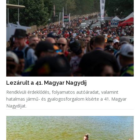
Lezárult a 41. Magyar Nagydíj
Rendkívüli érdeklődés, folyamatos autóáradat, valamint
hatalmas jármű- és gyalogosforgalom kísérte a 41. Magyar
Nagydíjat.