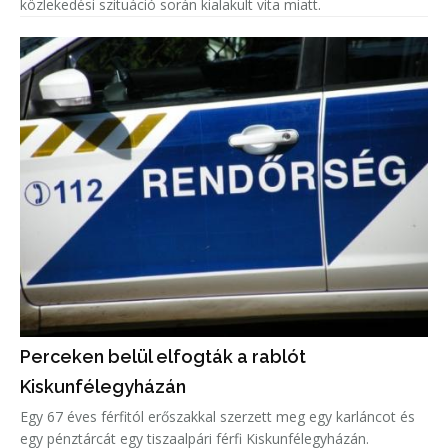
közlekedési szituáció során kialakult vita miatt.
Perceken belül elfogták a rablót
Kiskunfélegyházán
Egy 67 éves férfitól erőszakkal szerzett meg egy karláncot és
egy pénztárcát egy tiszaalpári férfi Kiskunfélegyházán.