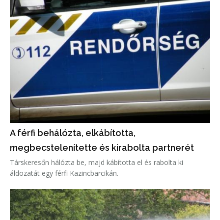
A férfi behálózta, elkábította,
megbecstelenítette és kirabolta partnerét
Társkeresőn hálózta be, majd kábította el és rabolta ki
áldozatát egy férfi Kazincbarcikán.