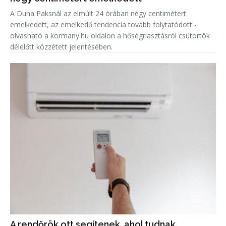
A Duna Paksnál az elmúlt 24 órában négy centimétert
emelkedett, az emelkedő tendencia tovább folytatódott -
olvasható a kormany.hu oldalon a hőségriasztásról csütörtök
délelőtt közzétett jelentésében.
A rendőrök ott segítenek, ahol tudnak