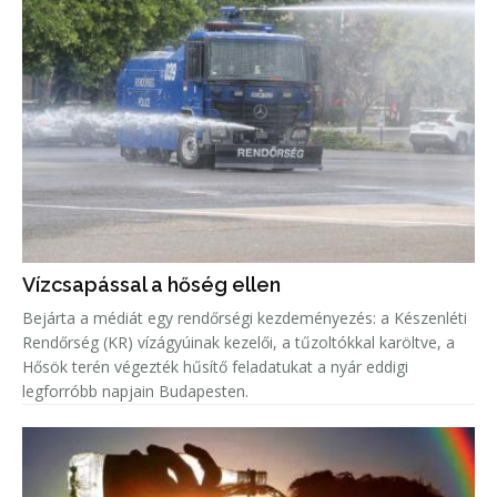
Vízcsapással a hőség ellen
Bejárta a médiát egy rendőrségi kezdeményezés: a Készenléti
Rendőrség (KR) vízágyúinak kezelői, a tűzoltókkal karöltve, a
Hősök terén végezték hűsítő feladatukat a nyár eddigi
legforróbb napjain Budapesten.