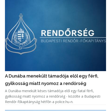
A Dunába menekült támadója elől egy férfi,
gyilkosság miatt nyomoz a rendőrség
A Dunába menekült késes támadója elől egy fiatal férfi,
gyilkosság miatt nyomoz a rendőrség - közölte a Budapesti
Rendőr-főkapitányság hétfőn a police.hu-n.