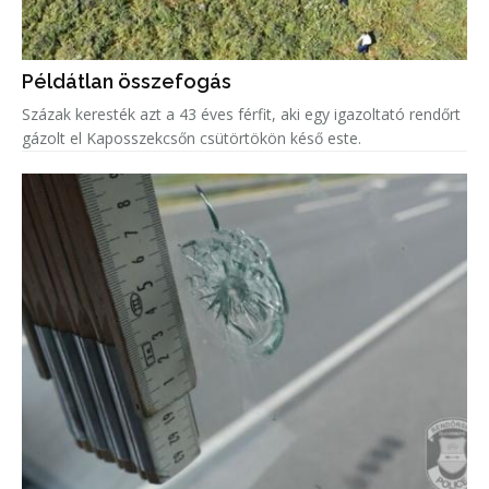
Példátlan összefogás
Százak keresték azt a 43 éves férfit, aki egy igazoltató rendőrt
gázolt el Kaposszekcsőn csütörtökön késő este.