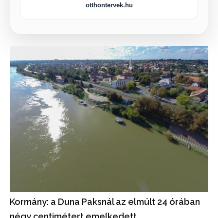
otthontervek.hu
Kormány: a Duna Paksnál az elmúlt 24 órában
négy centimétert emelkedett