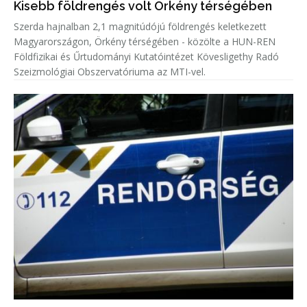
Kisebb földrengés volt Örkény térségében
Szerda hajnalban 2,1 magnitúdójú földrengés keletkezett
Magyarországon, Örkény térségében - közölte a HUN-REN
Földfizikai és Űrtudományi Kutatóintézet Kövesligethy Radó
Szeizmológiai Obszervatóriuma az MTI-vel.