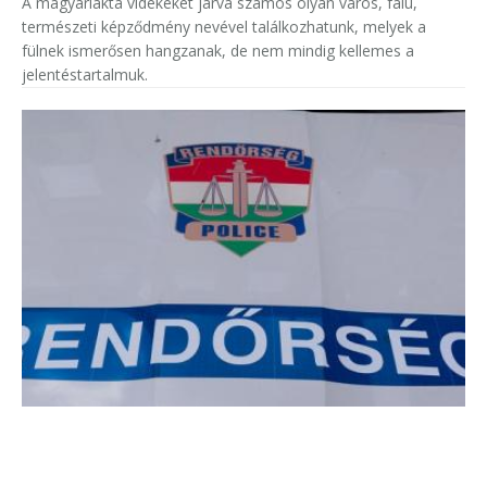
A magyarlakta vidékeket járva számos olyan város, falu,
természeti képződmény nevével találkozhatunk, melyek a
fülnek ismerősen hangzanak, de nem mindig kellemes a
jelentéstartalmuk.
Életmentő beszélgetés