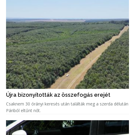
Újra bizonyították az összefogás erejét
Csaknem 30 órányi keresés után találták meg a szerda délután
Páriból eltűnt nőt.