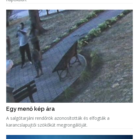
Egy menő kép ára
A salgótarjáni rendőrök azonosították és elfogták a
karancslapujtői szökőkút megrongálóját.