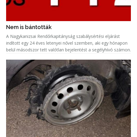
Nem is bántották
A Nagykanizsai Rendőrkapitányság szabálysértési eljárást
indított egy 24 éves letenyei nővel szemben, aki egy hónapon
belül másodszor tett valótlan bejelentést a segélyhívó számon.