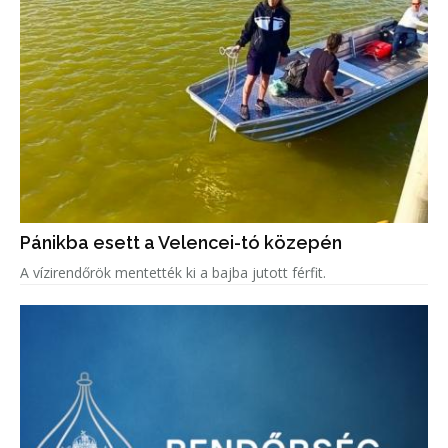
Pánikba esett a Velencei-tó közepén
A vízirendőrök mentették ki a bajba jutott férfit.