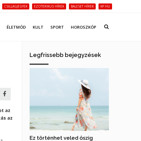
CSILLAGJEGYEK
EZOTERIKUS HÍREK
BALESET HÍREK
KP.HU
ÉLETMÓD
KULT
SPORT
HOROSZKÓP
Legfrissebb bejegyzések
ot az
tás az
Ez történhet veled őszig
az