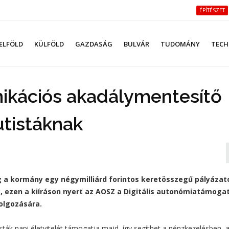
ÉPÍTÉSZET
ELFÖLD
KÜLFÖLD
GAZDASÁG
BULVÁR
TUDOMÁNY
TECH
ikációs akadálymentesítő
utistáknak
eg a kormány egy négymilliárd forintos keretösszegű pályázat
 ezen a kiíráson nyert az AOSZ a Digitális autonómiatámoga
olgozására.
ták napi életvitelét támogatja majd, így segíthet a pénzkezelésben, 