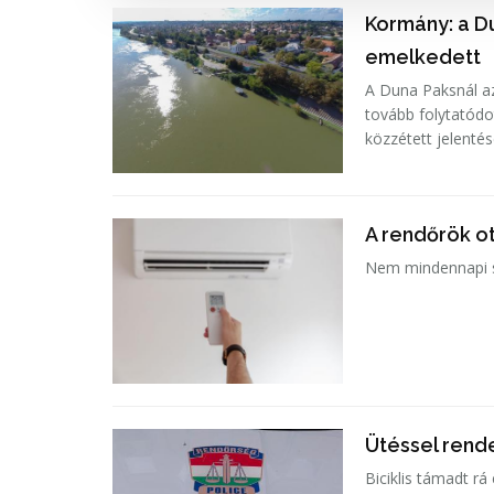
Kormány: a D
emelkedett
A Duna Paksnál az
tovább folytatódo
közzétett jelenté
A rendőrök ot
Nem mindennapi se
Ütéssel rende
Biciklis támadt rá