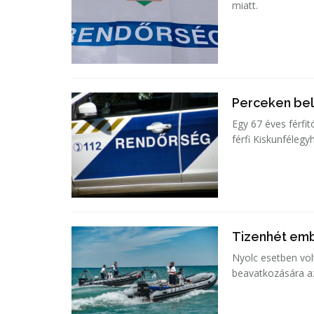
miatt.
Perceken bel
Egy 67 éves férfit
férfi Kiskunfélegy
Tizenhét emb
Nyolc esetben vol
beavatkozására a