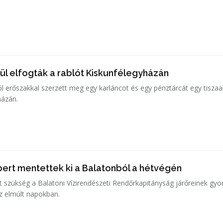
ül elfogták a rablót Kiskunfélegyházán
ól erőszakkal szerzett meg egy karláncot és egy pénztárcát egy tiszaa
házán.
ert mentettek ki a Balatonból a hétvégén
t szükség a Balatoni Vízirendészeti Rendőrkapitányság járőreinek gyo
z elmúlt napokban.