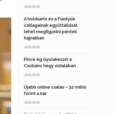
2026.08.06
A holdsarló és a Fiastyúk
csillagainak együttállását
lehet megfigyelni péntek
hajnalban
2026.08.06
Pince ég Gyulakeszin a
Csobánc hegy oldalában
2026.08.06
Újabb online csalás – 32 millió
forint a kár
2026.08.06