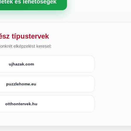
letek és lehetőségek
ész típustervek
onkrét elképzelést keresel:
ujhazak.com
puzzlehome.eu
otthontervek.hu