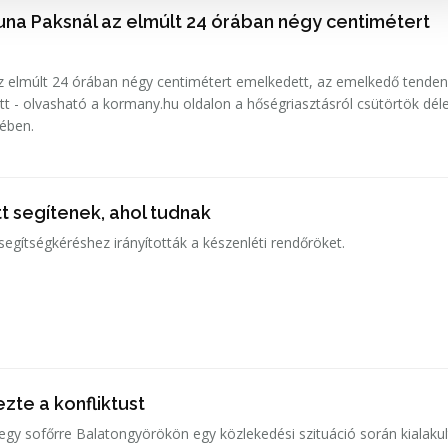
una Paksnál az elmúlt 24 órában négy centimétert
 elmúlt 24 órában négy centimétert emelkedett, az emelkedő tenden
tt - olvasható a kormany.hu oldalon a hőségriasztásról csütörtök déle
sében.
t segítenek, ahol tudnak
gítségkéréshez irányították a készenléti rendőröket.
zte a konfliktust
 egy sofőrre Balatongyörökön egy közlekedési szituáció során kialakul