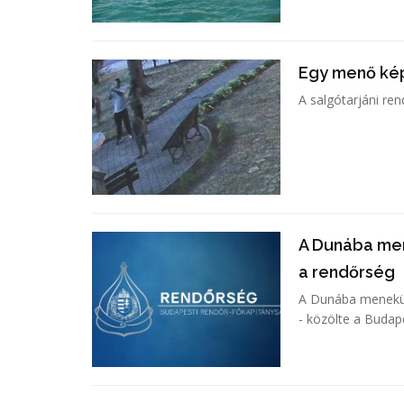
Egy menő ké
A salgótarjáni re
A Dunába men
a rendőrség
A Dunába menekült
- közölte a Budap