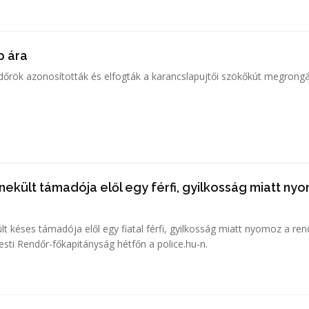
p ára
ndőrök azonosították és elfogták a karancslapujtői szökőkút megrongá
ekült támadója elől egy férfi, gyilkosság miatt ny
 késes támadója elől egy fiatal férfi, gyilkosság miatt nyomoz a re
esti Rendőr-főkapitányság hétfőn a police.hu-n.