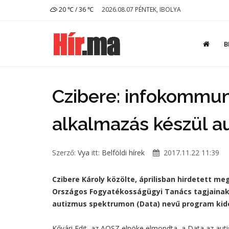
20 ℃ / 36 ℃
2026.08.07 PÉNTEK, IBOLYA
B
Czibere: infokommun
alkalmazás készül a
Szerző:
Vya
itt:
Belföldi hírek
2017.11.22 11:39
Czibere Károly közölte, áprilisban hirdetett m
Országos Fogyatékosságügyi Tanács tagjainak,
autizmus spektrumon (Data) nevű program kid
Kővári Edit, az AOSZ elnöke elmondta, a Data az autis