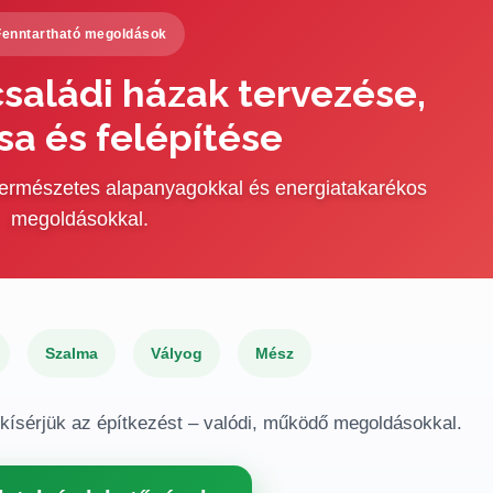
Fenntartható megoldások
saládi házak tervezése,
sa és felépítése
 természetes alapanyagokkal és energiatakarékos
megoldásokkal.
Szalma
Vályog
Mész
gkísérjük az építkezést – valódi, működő megoldásokkal.