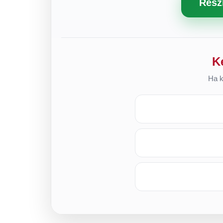
Rész
K
Ha k