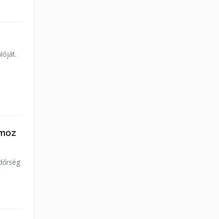
lóját.
omoz
ndőrség