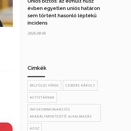
Uniós biztos: az elmúlt húsz
évben egyetlen uniós határon
sem történt hasonló léptékű
incidens
2026.08.06
Cimkék
BELFÖLDI HÍREK
CZIBERE KÁROLY
AUTISTÁKNAK
INFOKOMMUNIKÁCIÓS
AKADÁLYMENTESÍTŐ ALKALMAZÁS
AOSZ