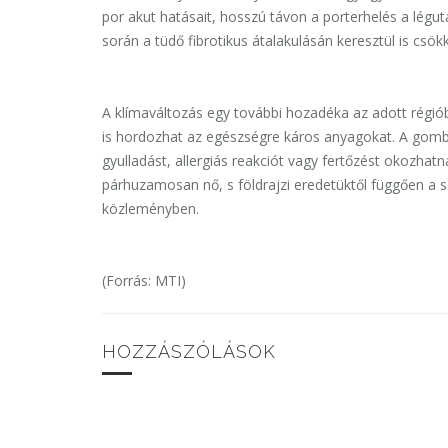
por akut hatásait, hosszú távon a porterhelés a légu
során a tüdő fibrotikus átalakulásán keresztül is csök
A klímaváltozás egy további hozadéka az adott régió
is hordozhat az egészségre káros anyagokat. A gomb
gyulladást, allergiás reakciót vagy fertőzést okozhat
párhuzamosan nő, s földrajzi eredetüktől függően a sz
közleményben.
(Forrás: MTI)
HOZZÁSZÓLÁSOK