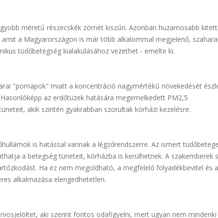
 nagyobb méretű részecskék zömét kiszűri. Azonban huzamosabb kitet
e, amit a Magyarországon is már több alkalommal megjelenő, szahara
nikus tüdőbetegség kialakulásához vezethet - emelte ki.
arai "pornapok" miatt a koncentráció nagymértékű növekedését észle
t. Hasonlóképp az erdőtüzek hatására megemelkedett PM2,5
neteit, akik szintén gyakrabban szorultak kórházi kezelésre.
őhullámok is hatással vannak a légzőrendszerre. Az ismert tüdőbeteg
hatja a betegség tüneteit, kórházba is kerülhetnek. A szakemberek s
 tartózkodást. Ha ez nem megoldható, a megfelelő folyadékbevitel és 
eres alkalmazása elengedhetetlen.
osjelöltet, aki szerint fontos odafigyelni, mert ugyan nem mindenki 