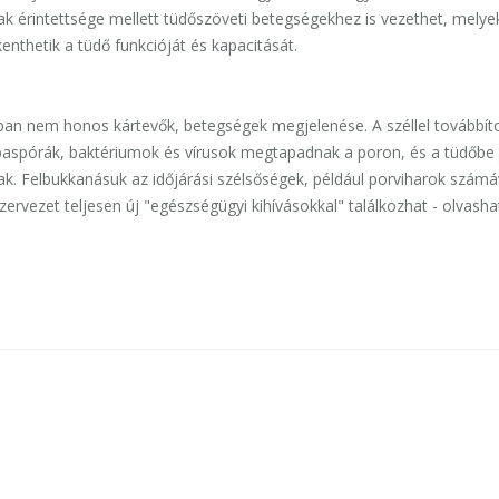
tak érintettsége mellett tüdőszöveti betegségekhez is vezethet, melye
kenthetik a tüdő funkcióját és kapacitását.
ban nem honos kártevők, betegségek megjelenése. A széllel továbbíto
aspórák, baktériumok és vírusok megtapadnak a poron, és a tüdőbe 
nak. Felbukkanásuk az időjárási szélsőségek, például porviharok számá
ervezet teljesen új "egészségügyi kihívásokkal" találkozhat - olvasha