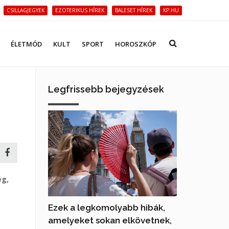
CSILLAGJEGYEK
EZOTERIKUS HÍREK
BALESET HÍREK
KP.HU
ÉLETMÓD
KULT
SPORT
HOROSZKÓP
Legfrissebb bejegyzések
eg,
Ezek a legkomolyabb hibák,
amelyeket sokan elkövetnek,