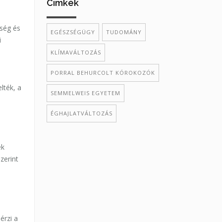
Cimkék
tség és
EGÉSZSÉGÜGY
TUDOMÁNY
i
KLÍMAVÁLTOZÁS
PORRAL BEHURCOLT KÓROKOZÓK
lték, a
SEMMELWEIS EGYETEM
ÉGHAJLATVÁLTOZÁS
ek
zerint
a
érzi a