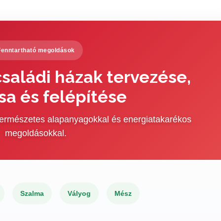
Fenntartható megoldások
saládi házak tervezése,
sa és felépítése
 természetes alapanyagokkal és energiatakarékos
megoldásokkal.
Szalma
Vályog
Mész