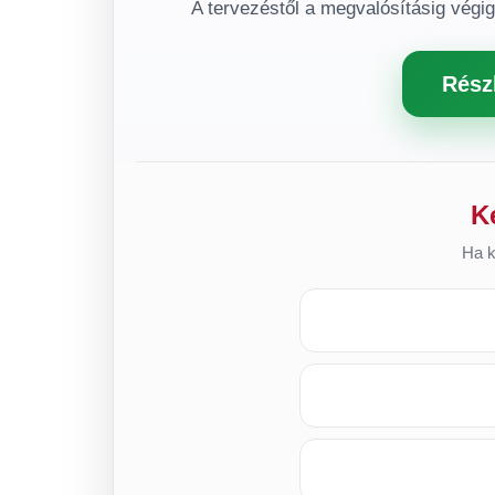
A tervezéstől a megvalósításig végi
Rész
K
Ha k