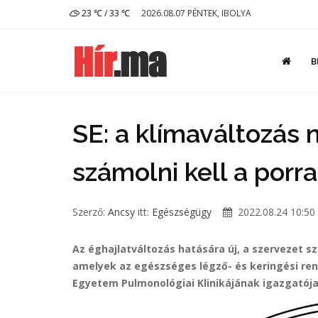
23 ℃ / 33 ℃
2026.08.07 PÉNTEK, IBOLYA
B
SE: a klímaváltozás
számolni kell a porr
Szerző:
Ancsy
itt:
Egészségügy
2022.08.24 10:50
Az éghajlatváltozás hatására új, a szervezet 
amelyek az egészséges légző- és keringési rend
Egyetem Pulmonológiai Klinikájának igazgatój