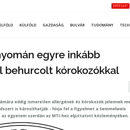
ÉPÍTÉSZET
ELFÖLD
KÜLFÖLD
GAZDASÁG
BULVÁR
TUDOMÁNY
TECH
 nyomán egyre inkább
al behurcolt kórokozókkal
számára eddig ismeretlen allergének és kórokozók jelennek m
szert is károsíthatják - hívja fel a figyelmet a Semmelweis
a az egyetem szerdán az MTI-hez eljuttatott közleményében.