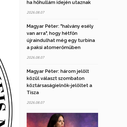
ha hőhullám idején utaznak
2026.08.07
Magyar Péter: "halvány esély
van arra", hogy hétfőn
újraindulhat még egy turbina
a paksi atomerőműben
2026.08.07
Magyar Péter: három jelölt
közül választ szombaton
köztársaságielnök-jelöltet a
Tisza
2026.08.07