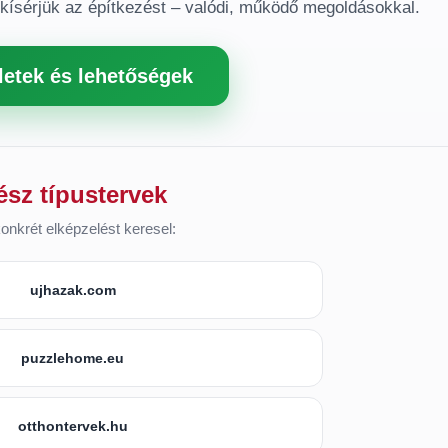
gkísérjük az építkezést – valódi, működő megoldásokkal.
letek és lehetőségek
ész típustervek
onkrét elképzelést keresel:
ujhazak.com
puzzlehome.eu
otthontervek.hu