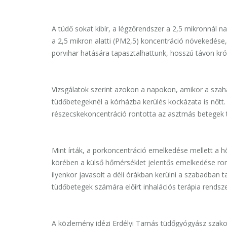
A tüdő sokat kibír, a légzőrendszer a 2,5 mikronnál
a 2,5 mikron alatti (PM2,5) koncentráció növekedés
porvihar hatására tapasztalhattunk, hosszú távon kró
Vizsgálatok szerint azokon a napokon, amikor a szah
tüdőbetegeknél a kórházba kerülés kockázata is nőt
részecskekoncentráció rontotta az asztmás betegek tü
Mint írták, a porkoncentráció emelkedése mellett a h
körében a külső hőmérséklet jelentős emelkedése ront
ilyenkor javasolt a déli órákban kerülni a szabadban
tüdőbetegek számára előírt inhalációs terápia rendsz
A közlemény idézi Erdélyi Tamás tüdőgyógyász szakorv