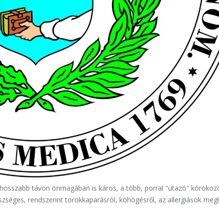
 hosszabb távon önmagában is káros, a több, porral "utazó" kórokoz
észséges, rendszerint torokkaparásról, köhögésről, az allergiások meg