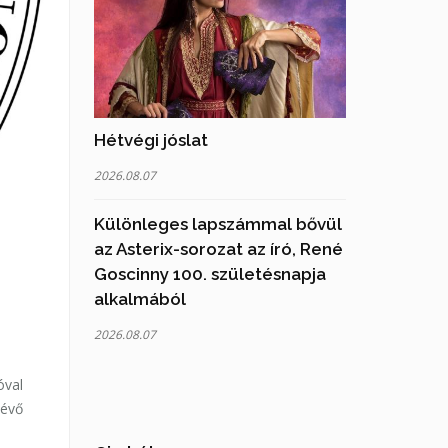
Hétvégi jóslat
2026.08.07
Különleges lapszámmal bővül
az Asterix-sorozat az író, René
Goscinny 100. születésnapja
alkalmából
2026.08.07
óval
lévő