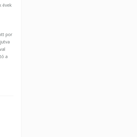
k évek
tt por
jutva
val
tó a