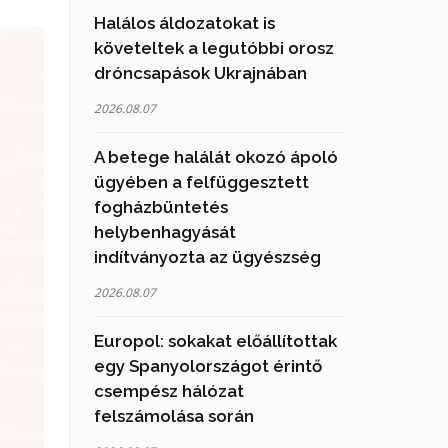
Halálos áldozatokat is
követeltek a legutóbbi orosz
dróncsapások Ukrajnában
2026.08.07
A betege halálát okozó ápoló
ügyében a felfüggesztett
fogházbüntetés
helybenhagyását
indítványozta az ügyészség
2026.08.07
Europol: sokakat előállítottak
egy Spanyolországot érintő
csempész hálózat
felszámolása során