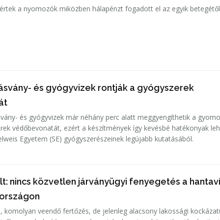
 értek a nyomozók miközben hálapénzt fogadott el az egyik betegétől
 ásvány- és gyógyvizek rontják a gyógyszerek
át
svány- és gyógyvizek már néhány perc alatt meggyengíthetik a gyom
erek védőbevonatát, ezért a készítmények így kevésbé hatékonyak le
elweis Egyetem (SE) gyógyszerészeinek legújabb kutatásából.
t: nincs közvetlen járványügyi fenyegetés a hantav
rországon
s, komolyan veendő fertőzés, de jelenleg alacsony lakossági kockázat