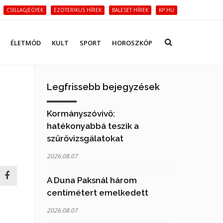
CSILLAGJEGYEK
EZOTERIKUS HÍREK
BALESET HÍREK
KP.HU
ÉLETMÓD
KULT
SPORT
HOROSZKÓP
Legfrissebb bejegyzések
Kormányszóvivő:
hatékonyabbá teszik a
szűrővizsgálatokat
2026.08.07
A Duna Paksnál három
centimétert emelkedett
2026.08.07