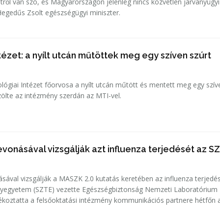
etről van szó, és Magyarországon jelenleg nincs közvetlen járványügyi
 Hegedűs Zsolt egészségügyi miniszter.
tézet: a nyílt utcán műtöttek meg egy szíven szúrt
ógiai Intézet főorvosa a nyílt utcán műtött és mentett meg egy szív
zölte az intézmény szerdán az MTI-vel.
vonásával vizsgálják azt influenza terjedését az S
sával vizsgálják a MASZK 2.0 kutatás keretében az influenza terjedé
egyetem (SZTE) vezette Egészségbiztonság Nemzeti Laboratórium
ékoztatta a felsőoktatási intézmény kommunikációs partnere hétfőn 