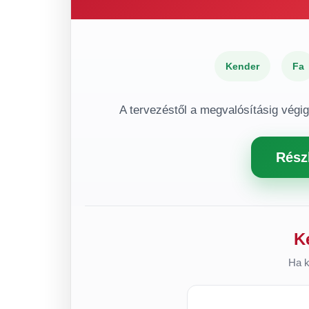
Kender
Fa
A tervezéstől a megvalósításig végi
Rész
K
Ha k