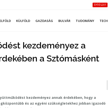
ÉPÍTÉSZET
ELFÖLD
KÜLFÖLD
GAZDASÁG
BULVÁR
TUDOMÁNY
TECH
ödést kezdeményez a
érdekében a Sztómásként
gyüttműködést kezdeményez annak érdekében, hogy a
egközpontúbb és az egyéni szükségletekhez jobban igazodó