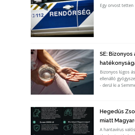
Egy orvost tetten
SE: Bizonyos
hatékonyság
Bizonyos lúgos á
ellenálló gyógysz
- derül ki a Semm
Hegedűs Zsol
miatt Magya
A hantavírus való