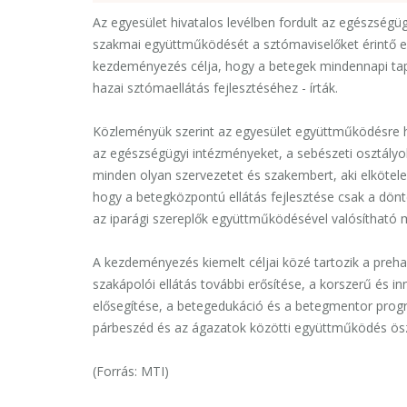
Az egyesület hivatalos levélben fordult az egészségüg
szakmai együttműködését a sztómaviselőket érintő egé
kezdeményezés célja, hogy a betegek mindennapi tapa
hazai sztómaellátás fejlesztéséhez - írták.
Közleményük szerint az egyesület együttműködésre hí
az egészségügyi intézményeket, a sebészeti osztályo
minden olyan szervezetet és szakembert, aki elkötele
hogy a betegközpontú ellátás fejlesztése csak a dön
az iparági szereplők együttműködésével valósítható 
A kezdeményezés kiemelt céljai közé tartozik a prehab
szakápolói ellátás további erősítése, a korszerű és 
elősegítése, a betegedukáció és a betegmentor progr
párbeszéd és az ágazatok közötti együttműködés ösz
(Forrás: MTI)