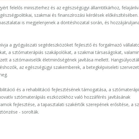
yért felelős miniszterhez és az egészségügyi államtitkárhoz, felajánlv
szségpolitikai, szakmai és finanszírozási kérdések előkészítésében.
sztalatai is megjelenjenek a döntéshozatal során, és hozzájáruljan
vja a gyógyászati segédeszközöket fejlesztő és forgalmazó vállalat
kat, a sztómaterápiás szakápolókat, a szakmai társaságokat, valami
zett a sztómaviselők életminőségének javítása mellett. Hangsúlyoztá
téshozók, az egészségügyi szakemberek, a betegképviseleti szerveze
meg.
ilitáció és a rehabilitáció fejlesztésének támogatása, a sztómateráp
innovatív sztómaterápiás eszközökhöz való hozzáférés javításának
amok fejlesztése, a tapasztalati szakértők szerepének erősítése, a s
tönzése - sorolták.