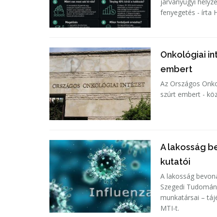
járványügyi helyz
fenyegetés - írta
Onkológiai in
embert
Az Országos Onkol
szúrt embert - kö
A lakosság be
kutatói
A lakosság bevoná
Szegedi Tudomány
munkatársai – táj
MTI-t.