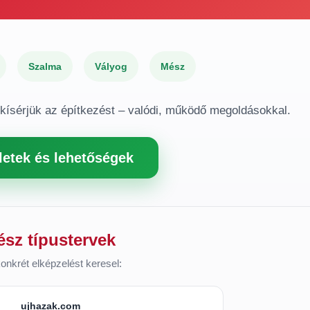
Szalma
Vályog
Mész
gkísérjük az építkezést – valódi, működő megoldásokkal.
letek és lehetőségek
ész típustervek
onkrét elképzelést keresel:
ujhazak.com