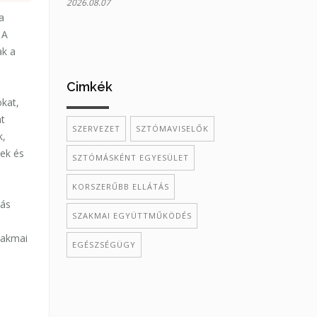
2026.08.07
a
 A
ak a
Cimkék
okat,
nt
SZERVEZET
SZTÓMAVISELŐK
k,
tek és
SZTÓMÁSKÉNT EGYESÜLET
KORSZERŰBB ELLÁTÁS
iás
SZAKMAI EGYÜTTMŰKÖDÉS
zakmai
EGÉSZSÉGÜGY