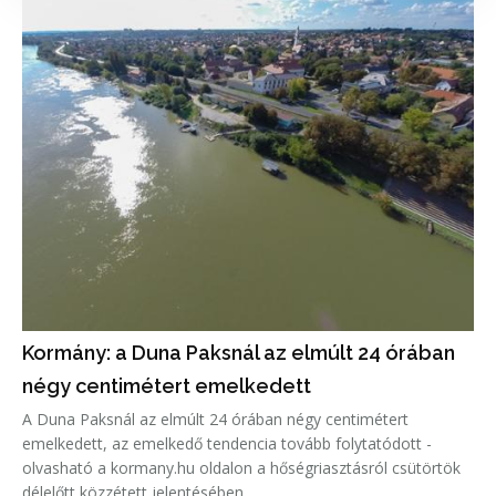
Kormány: a Duna Paksnál az elmúlt 24 órában
négy centimétert emelkedett
A Duna Paksnál az elmúlt 24 órában négy centimétert
emelkedett, az emelkedő tendencia tovább folytatódott -
olvasható a kormany.hu oldalon a hőségriasztásról csütörtök
délelőtt közzétett jelentésében.