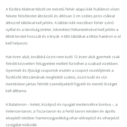
A fürdési tilalmat 60x30 cm méretű fehér alapú kék hullámzó vízen
fekete felsőtestet ábrázoló és átlósan 3 cm széles piros csíkkal
áthúzott táblával kell jelölni. A táblán kék mezőben fehér színű
nyíllal és a távolság (méter, kilométer) feltüntetésével kell jelölni a
tiltott terület hosszát és irányát. A tiltó táblákat a tiltási határon is el
kell helyezni.
Hat éven aluli, továbbá úszni nem tudó 12 éven aluli gyermek csak
felnőtt közvetlen felügyelete mellett fürödhet a szabad vizekben.
Gyermek és ifjúsági csoportok esetén a csoport vezetőjének a
fürdőzők létszámának megfelelő számú, úszni tudó és vízi
mentésben jártas felnőtt személyekből figyelő és mentő őrséget
kell állítania.
A Balatonon – keleti, középső és nyugati medencékre bontva –, a
Velencei-tavon, a Tisza-tavon és a Fertő tavon minden év április
elsejétől október harmincegyedikéig vihar-előrejelző és viharjelző
szolgálat működik.