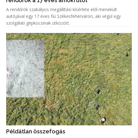
rendőrök a 17 éves ámokfutót
A rendőrök szabályos megállítási kísérlete elől menekült
autójával egy 17 éves fiú Székesfehérváron, aki végül egy
szolgálati gépkocsinak ütközött.
Példátlan összefogás