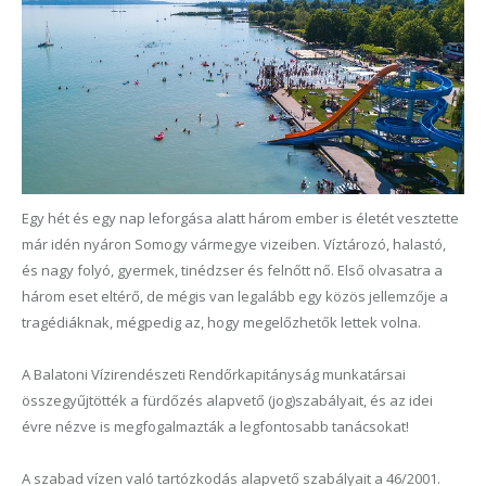
Egy hét és egy nap leforgása alatt három ember is életét vesztette
már idén nyáron Somogy vármegye vizeiben. Víztározó, halastó,
és nagy folyó, gyermek, tinédzser és felnőtt nő. Első olvasatra a
három eset eltérő, de mégis van legalább egy közös jellemzője a
tragédiáknak, mégpedig az, hogy megelőzhetők lettek volna.
A Balatoni Vízirendészeti Rendőrkapitányság munkatársai
összegyűjtötték a fürdőzés alapvető (jog)szabályait, és az idei
évre nézve is megfogalmazták a legfontosabb tanácsokat!
A szabad vízen való tartózkodás alapvető szabályait a 46/2001.