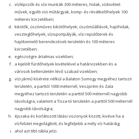
vízlépcsők és vízi munkák 300 méteres, hidak, vízkivételi
művek, egyéb vízi műtárgyak, komp- és révátkelőhelyek 100
méteres körzetében;
kikötők, úszóműves kikötőhelyek, úszóműállások, hajóhidak,
veszteglőhelyek, vízisportpályák, vízi repülőterek és
hajókiemelő berendezések területén és 100 méteres
körzetében;
egészségre ártalmas vizekben;
a kijelölt fürdőhelyek kivételével a határvizekben és a
városok belterületén lévő szabad vizekben;
vízi jármű kísérete nélkül a Balaton Somogy megyéhez tartozó
területén, a parttól 1000 méternél, Veszprém és Zala
megyéhez tartozó területén a parttól 500 méternél nagyobb
távolságra, valamint a Tisza-tó területén a parttól 500 méternél
nagyobb távolságra;
éjszaka és korlátozott látási viszonyok között, kivéve ha a
vízfelület megvilágított, és legfeljebb a mély víz határáig;
ahol azt tiltó tábla jelzi.