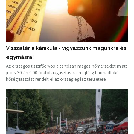
Visszatér a kánikula - vigyázzunk magunkra és
egymásra!
Az országos tisztifőorvos a tartósan magas hőmérséklet miatt
július 30-án 0.00 órától augusztus 4-én éjfélig harmadfokú
hőségriasztást rendelt el az ország egész területére.