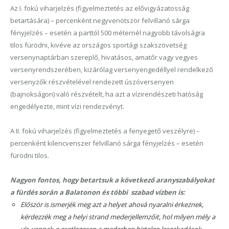
Az I. fokú viharjelzés (figyelmeztetés az elővigyázatosság
betartására) – percenként negyvenötször felvillanó sárga
fényjelzés – esetén a parttól 500 méternél nagyobb távolságra
tilos fürödni, kivéve az országos sportági szakszövetség
versenynaptárban szereplő, hivatásos, amatőr vagy vegyes
versenyrendszerében, kizárólag versenyengedéllyel rendelkező
versenyzők részvételével rendezett úszóversenyen
(bajnokságon) való részvételt, ha azt a vízirendészeti hatóság
engedélyezte, mint vízi rendezvényt.
A II. fokú viharjelzés (figyelmeztetés a fenyegető veszélyre) –
percenként kilencvenszer felvillanó sárga fényjelzés – esetén
fürödni tilos.
Nagyon fontos, hogy betartsuk a következő aranyszabályokat
a fürdés során a Balatonon és többi szabad vízben is:
Először is ismerjék meg azt a helyet ahová nyaralni érkeznek
,
kérdezzék meg a helyi strand mederjellemzőit, hol milyen mély a