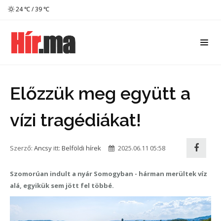
24 ℃ / 39 ℃
Előzzük meg együtt a
vízi tragédiákat!
Szerző:
Ancsy
itt:
Belföldi hírek
2025.06.11 05:58
Szomorúan indult a nyár Somogyban - hárman merültek víz
alá, egyikük sem jött fel többé.