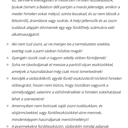
víz, vannak-e esetlegesen a mederben hirtelen leszakadások,
lyukak (ismert a Balaton déli partján a marás jelensége, amikor a
meder hirtelen sokat mélyül, szinte leszakad, és az nem látszik a
felszínről), áramlások vagy sodrás. A helyi jellemzők és az úszni
tudásuk alapján döntsenek egy-egy fürdőhely számukra való
alkalmasságáról.
Aki nem tud úszni, az ne menjen be a természetes vizekbe
,
esetleg csak a parti sávban hűsítse magát!
Gyengén úszók csak a nagyon sekély vízben fürödjenek!
Soha ne távolodjanak el messze a parttól olyan eszközökkel,
amelyek a használatával még csak most ismerkednek!
Kerüljék a vízibiciklikről, egyéb fürdő eszközökről történő hirtelen
vízbeugrást, hiszen nem biztos, hogy tisztában vagyunk a
vízmélységgel, valamint a vízhőmérséklet is hirtelen sokkhatással
lehet a szervezetre!
Amennyiben nem biztosak saját úszni tudásukban, és
vízijárművekkel, vagy fürdőeszközökkel vízre mennek,
mindenképpen használjanak mentőmellényt!
A gyermekekre fürdőeszközön, vízibiciklin mindig adjanak