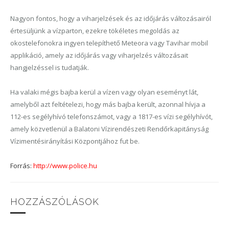
Nagyon fontos, hogy a viharjelzések és az időjárás változásairól
értesüljünk a vízparton, ezekre tökéletes megoldás az
okostelefonokra ingyen telepíthető Meteora vagy Tavihar mobil
applikáció, amely az időjárás vagy viharjelzés változásait
hangjelzéssel is tudatják.
Ha valaki mégis bajba kerül a vízen vagy olyan eseményt lát,
amelyből azt feltételezi, hogy más bajba került, azonnal hívja a
112-es segélyhívó telefonszámot, vagy a 1817-es vízi segélyhívót,
amely közvetlenül a Balatoni Vízirendészeti Rendőrkapitányság
Vízimentésirányítási Központjához fut be.
Forrás:
http://www.police.hu
HOZZÁSZÓLÁSOK