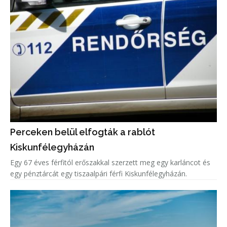
Perceken belül elfogták a rablót
Kiskunfélegyházán
Egy 67 éves férfitól erőszakkal szerzett meg egy karláncot és
egy pénztárcát egy tiszaalpári férfi Kiskunfélegyházán.