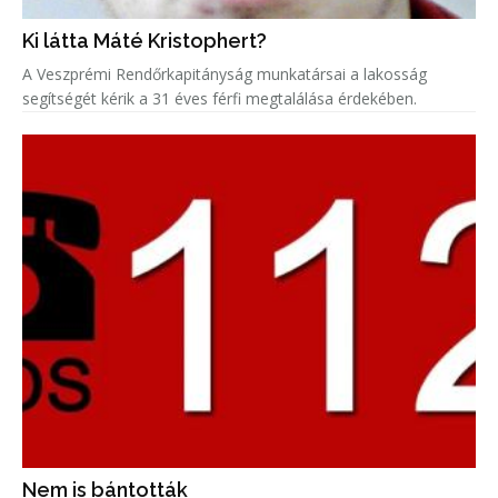
Ki látta Máté Kristophert?
A Veszprémi Rendőrkapitányság munkatársai a lakosság
segítségét kérik a 31 éves férfi megtalálása érdekében.
Nem is bántották