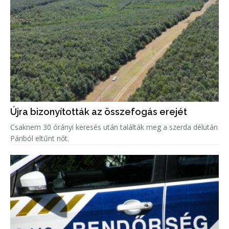
Újra bizonyították az összefogás erejét
Csaknem 30 órányi keresés után találták meg a szerda délután
Páriból eltűnt nőt.