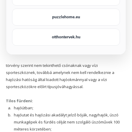
puzzlehome.eu
otthontervek.hu
törvény szerint nem tekinthető csónaknak vagy vízi
sporteszköznek, továbbá amelynek nem kell rendelkeznie a
hajózási hatóság által kiadott hajóokmánnyal vagy a vízi
sporteszközökre előírt típusjóváhagyással.
Tilos fürdeni:
hajóútban;
hajóutat és hajózási akadályt jelző bóják, nagyhajók, úszó
munkagépek és fürdés célját nem szolgáló úszóművek 100
méteres körzetében;