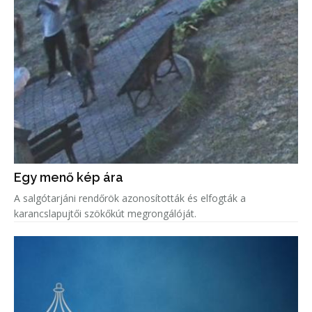
Egy menő kép ára
A salgótarjáni rendőrök azonosították és elfogták a
karancslapujtői szökőkút megrongálóját.