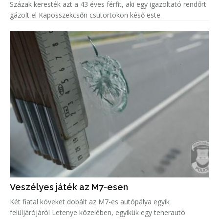
Százak keresték azt a 43 éves férfit, aki egy igazoltató rendőrt
gázolt el Kaposszekcsőn csütörtökön késő este.
Veszélyes játék az M7-esen
Két fiatal köveket dobált az M7-es autópálya egyik
felüljárójáról Letenye közelében, egyikük egy teherautó