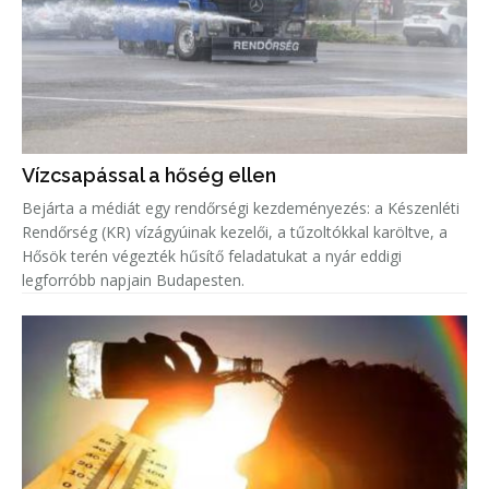
Vízcsapással a hőség ellen
Bejárta a médiát egy rendőrségi kezdeményezés: a Készenléti
Rendőrség (KR) vízágyúinak kezelői, a tűzoltókkal karöltve, a
Hősök terén végezték hűsítő feladatukat a nyár eddigi
legforróbb napjain Budapesten.