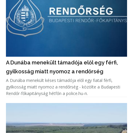
A Dunába menekült támadója elől egy férfi,
gyilkosság miatt nyomoz a rendőrség
A Dunába menekült késes támadója elől egy fiatal férfi,
gyilkosság miatt nyomoz a rendőrség - közölte a Budapesti
Rendőr-főkapitányság hétfőn a police.hu-n.