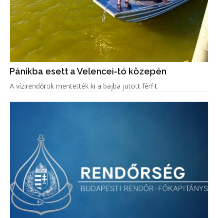
Pánikba esett a Velencei-tó közepén
A vízirendőrök mentették ki a bajba jutott férfit.