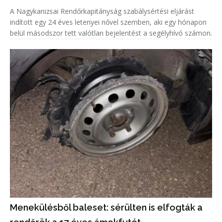
A Nagykanizsai Rendőrkapitányság szabálysértési eljárást
indított egy 24 éves letenyei nővel szemben, aki egy hónapon
belül másodszor tett valótlan bejelentést a segélyhívó számon.
Menekülésből baleset: sérülten is elfogták a