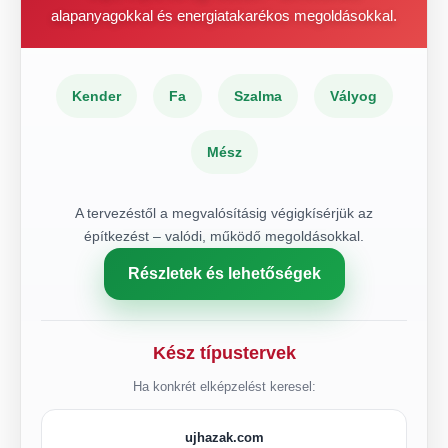
alapanyagokkal és energiatakarékos megoldásokkal.
Kender
Fa
Szalma
Vályog
Mész
A tervezéstől a megvalósításig végigkísérjük az
építkezést – valódi, működő megoldásokkal.
Részletek és lehetőségek
Kész típustervek
Ha konkrét elképzelést keresel:
ujhazak.com