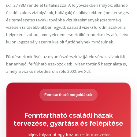
(XII. 27.) BM rendelet tartalmazza. A folyóvizekben (folyók, állandó
és időszakos vízfolyások, holtágak) és állóvizekben (mesterséges
és természetes tavak), továbbá vízi létesítmények (csatornák)
vizében (a továbbiakban együtt: szabad vizek) fürödni azokon a
helyeken szabad, amelyek nem esnek tiltó rendelkezés alá, illetve
külön jogszabály szerint kijelölt fürdőhelynek minősülnek.
Fürdésnek minősül az olyan úszóeszköz (játékcsónak, vízibicikli,
banánhajó, felfújható eszközök stb.) vízen történő használata is,
amely a vízi közlekedésről szóló 2000. évi XLII.
Fenntartható megoldások
Fenntartható családi házak
tervezése, gyártása és felépítése
Teljes folyamat egy kézben – természetes