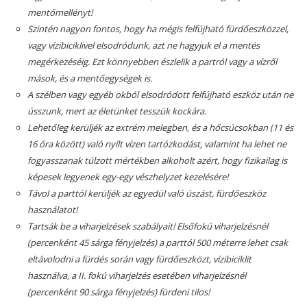
mentőmellényt!
Szintén nagyon fontos, hogy ha mégis felfújható fürdőeszközzel,
vagy vízibiciklivel elsodródunk, azt ne hagyjuk el a mentés
megérkezéséig. Ezt könnyebben észlelik a partról vagy a vízről
mások, és a mentőegységek is.
A szélben vagy egyéb okból elsodródott felfújható eszköz után ne
ússzunk,
mert az életünket tesszük kockára.
Lehetőleg kerüljék az extrém melegben, és a hőcsúcsokban (11 és
16 óra között) való nyílt vízen tartózkodást, valamint ha lehet ne
fogyasszanak túlzott mértékben alkoholt azért, hogy fizikailag is
képesek legyenek egy-egy vészhelyzet kezelésére!
Távol a parttól kerüljék az egyedül való úszást, fürdőeszköz
használatot!
Tartsák be a viharjelzések szabályait!
Elsőfokú viharjelzésnél
(percenként 45 sárga fényjelzés) a parttól 500 méterre lehet csak
eltávolodni a fürdés során vagy fürdőeszközt, vízibiciklit
használva, a II. fokú viharjelzés esetében viharjelzésnél
(percenként 90 sárga fényjelzés) fürdeni tilos!