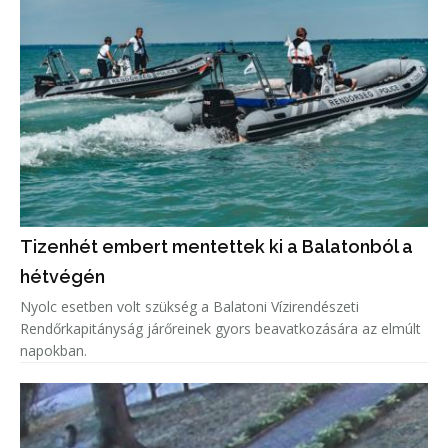
Tizenhét embert mentettek ki a Balatonból a
hétvégén
Nyolc esetben volt szükség a Balatoni Vízirendészeti
Rendőrkapitányság járőreinek gyors beavatkozására az elmúlt
napokban.