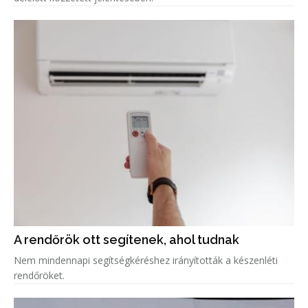
A rendőrök ott segítenek, ahol tudnak
Nem mindennapi segítségkéréshez irányították a készenléti
rendőröket.