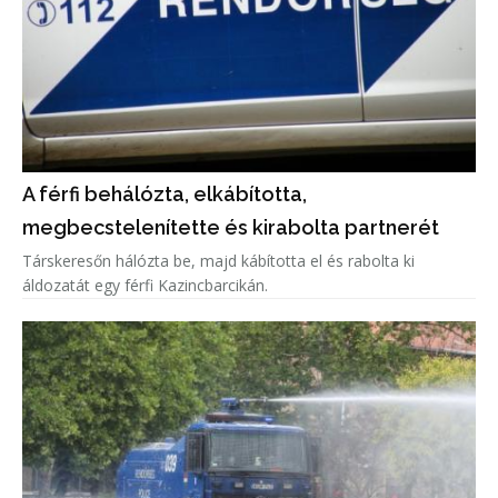
A férfi behálózta, elkábította,
megbecstelenítette és kirabolta partnerét
Társkeresőn hálózta be, majd kábította el és rabolta ki
áldozatát egy férfi Kazincbarcikán.