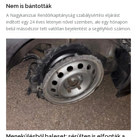
Nem is bántották
A Nagykanizsai Rendőrkapitányság szabálysértési eljárást
indított egy 24 éves letenyei nővel szemben, aki egy hónapon
belül másodszor tett valótlan bejelentést a segélyhívó számon.
Menekülésből baleset: sérülten is elfogták a