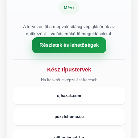
Mész
A tervezéstől a megvalósításig végigkísérjük az
építkezést – valódi, működő megoldásokkal.
Részletek és lehetőségek
Kész típustervek
Ha konkrét elképzelést keresel:
ujhazak.com
puzzlehome.eu
otthontervek.hu