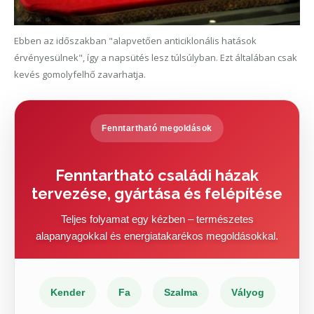
Ebben az időszakban "alapvetően anticiklonális hatások
érvényesülnek", így a napsütés lesz túlsúlyban. Ezt általában csak
kevés gomolyfelhő zavarhatja.
Fenntartható megoldások
Fenntartható családi házak
tervezése, gyártása és felépítése
Teljes folyamat egy kézben – természetes
alapanyagokkal és energiatakarékos megoldásokkal.
Kender
Fa
Szalma
Vályog