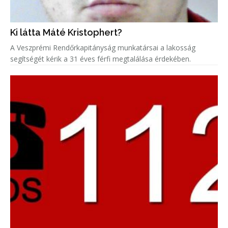
Ki látta Máté Kristophert?
A Veszprémi Rendőrkapitányság munkatársai a lakosság
segítségét kérik a 31 éves férfi megtalálása érdekében.