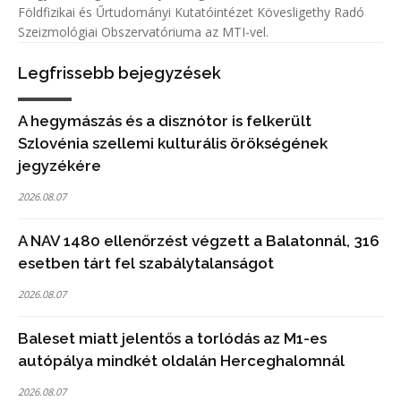
Földfizikai és Űrtudományi Kutatóintézet Kövesligethy Radó
Szeizmológiai Obszervatóriuma az MTI-vel.
Legfrissebb bejegyzések
A hegymászás és a disznótor is felkerült
Szlovénia szellemi kulturális örökségének
jegyzékére
2026.08.07
A NAV 1480 ellenőrzést végzett a Balatonnál, 316
esetben tárt fel szabálytalanságot
2026.08.07
Baleset miatt jelentős a torlódás az M1-es
autópálya mindkét oldalán Herceghalomnál
2026.08.07