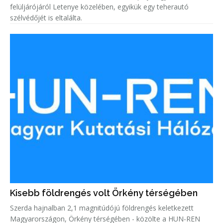
felüljárójáról Letenye közelében, egyikük egy teherautó
szélvédőjét is eltalálta.
Kisebb földrengés volt Örkény térségében
Szerda hajnalban 2,1 magnitúdójú földrengés keletkezett
Magyarországon, Örkény térségében - közölte a HUN-REN