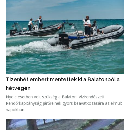
Tizenhét embert mentettek ki a Balatonból a
hétvégén
Nyolc esetben volt szükség a Balatoni Vízirendészeti
Rendőrkapitányság járőreinek gyors beavatkozására az elmúlt
napokban.