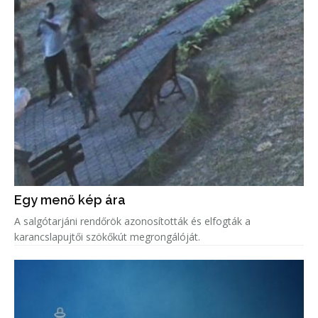
Egy menő kép ára
A salgótarjáni rendőrök azonosították és elfogták a
karancslapujtői szökőkút megrongálóját.