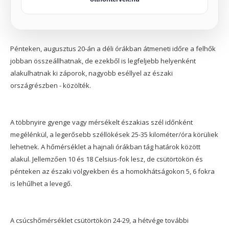
Pénteken, augusztus 20-án a déli órákban átmeneti időre a felhők
jobban összeállhatnak, de ezekből is legfeljebb helyenként
alakulhatnak ki záporok, nagyobb eséllyel az északi
országrészben - közölték.
A többnyire gyenge vagy mérsékelt északias szél időnként
megélénkül, a legerősebb széllökések 25-35 kilométer/óra körüliek
lehetnek. A hőmérséklet a hajnali órákban tág határok között
alakul. Jellemzően 10 és 18 Celsius-fok lesz, de csütörtökön és
pénteken az északi völgyekben és a homokhátságokon 5, 6 fokra
is lehűlhet a levegő.
A csúcshőmérséklet csütörtökön 24-29, a hétvége további