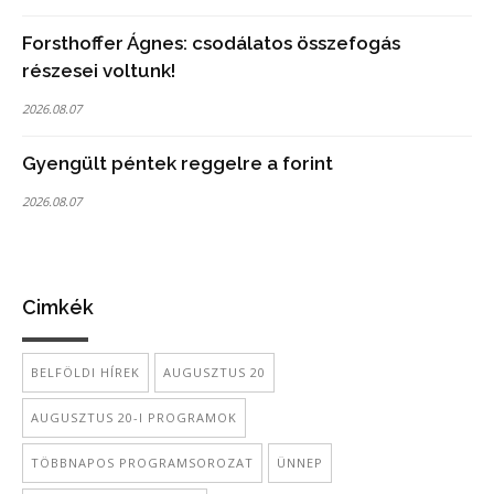
Forsthoffer Ágnes: csodálatos összefogás
részesei voltunk!
2026.08.07
Gyengült péntek reggelre a forint
2026.08.07
Cimkék
BELFÖLDI HÍREK
AUGUSZTUS 20
AUGUSZTUS 20-I PROGRAMOK
TÖBBNAPOS PROGRAMSOROZAT
ÜNNEP