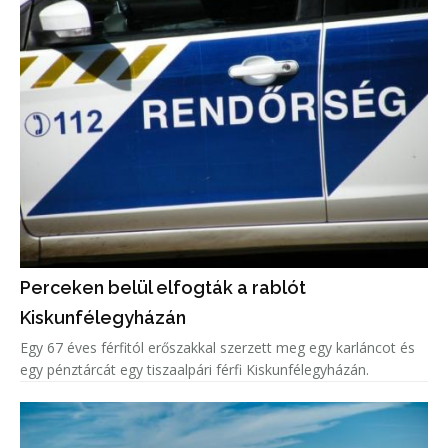
Perceken belül elfogták a rablót
Kiskunfélegyházán
Egy 67 éves férfitól erőszakkal szerzett meg egy karláncot és
egy pénztárcát egy tiszaalpári férfi Kiskunfélegyházán.