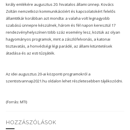
király emlékére augusztus 20. hivatalos állami ünnep. Kovács
Zoltán nemzetközi kommunikációért és kapcsolatokért felelős
államtitkár korábban azt mondta: a valaha volt legnagyobb
szabású ünnepre készülnek, három és fél napon keresztül 17
rendezvényhelyszínen több száz esemény lesz, köztük az olyan
hagyományos programok, mint a zászlófelvonás, a katonai
tisztavatás, a honvédségi légi parádé, az állami kitüntetések
átadása és az esti tűzijáték.
Az idei augusztus 20-ai központi programokról a
szentistvannap2021.hu oldalon lehet részletesebben tájékozódni.
(Forrás: MTI)
HOZZÁSZÓLÁSOK