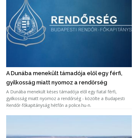
A Dunába menekült támadója elől egy férfi,
gyilkosság miatt nyomoz a rendőrség
A Dunába menekült késes támadója elől egy fiatal férfi,
gyilkosság miatt nyomoz a rendőrség - közölte a Budapesti
Rendőr-főkapitányság hétfőn a police.hu-n.