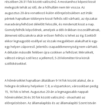
részében 26-31 fok között valószínű. A mostanihoz képest kissé
melegszik tehát az idő, de a hőhullám nem tér vissza. Az
augusztus 20-ára vonatkozó külön előrejelzésükben azt írták:
péntek hajnalban többnyire kissé felhős idő várható, az éjszakai
maradványfelhőzet délelőtt feloszlik, és mindenütt kisüt a nap.
Gomolyfelhők képződnek, amelyek a déli órákban összeállhatnak,
átmeneti időszakokra akár erősen felhős is lehet az ég. Ezekből
ekkor legnagyobb eséllyel az északi megyékben alakulhat ki egy-
egy helyen záporeső. Jelentős csapadékmennyiség nem várható.
A délután második felében újra csökken a felhőzet. Mérsékelt,
változó irányú szél lesz a jellemző, 5-20 kilométer/óra körüli
széllökésekkel.
A hőmérséklet hajnalban általában 9-14 fok között alakul, de a
hidegre érzékeny helyeken 7, 8, a vízpartokon, városokban pedig
15, 16 fok is lehet. Augusztus 20-án a legmagasabb nappali
hőmérséklet 26 és 30 fok között valószínű - olvasható az
előrejelzésben. Az államalapítás és az államalapító Szent István