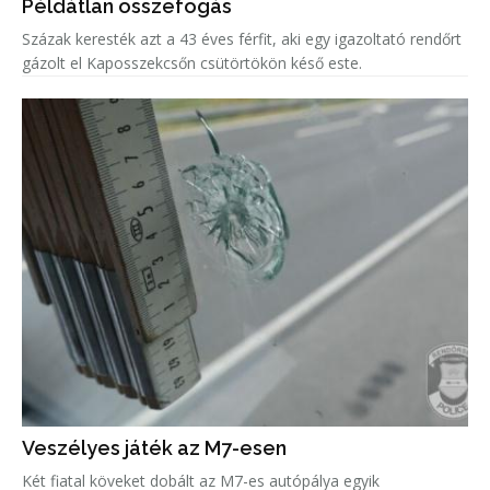
Példátlan összefogás
Százak keresték azt a 43 éves férfit, aki egy igazoltató rendőrt
gázolt el Kaposszekcsőn csütörtökön késő este.
Veszélyes játék az M7-esen
Két fiatal köveket dobált az M7-es autópálya egyik