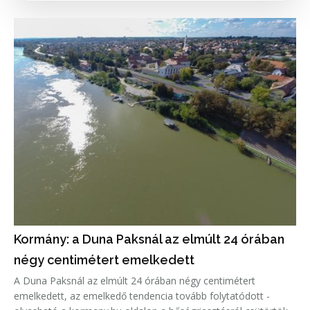
Kormány: a Duna Paksnál az elmúlt 24 órában
négy centimétert emelkedett
A Duna Paksnál az elmúlt 24 órában négy centimétert
emelkedett, az emelkedő tendencia tovább folytatódott -