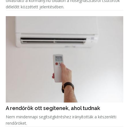
olvasható a kormany.hu oldalon a hőségriasztásról csütörtök
délelőtt közzétett jelentésében.
A rendőrök ott segítenek, ahol tudnak
Nem mindennapi segítségkéréshez irányították a készenléti
rendőröket.