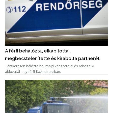
A férfi behálózta, elkábította,
megbecstelenítette és kirabolta partnerét
Társkeresőn hálózta be, majd kábította el és rabolta ki
áldozatát egy férfi Kazincbarcikán.