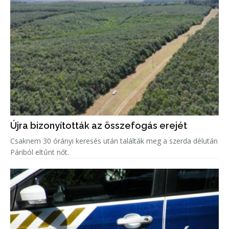
Újra bizonyították az összefogás erejét
Csaknem 30 órányi keresés után találták meg a szerda délután
Páriból eltűnt nőt.