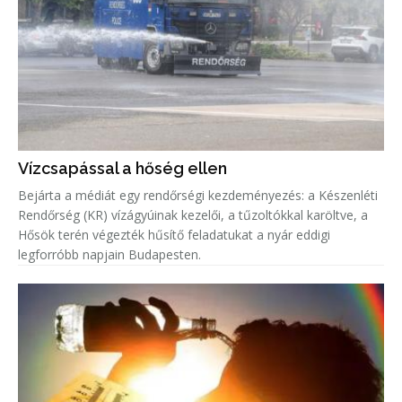
Vízcsapással a hőség ellen
Bejárta a médiát egy rendőrségi kezdeményezés: a Készenléti
Rendőrség (KR) vízágyúinak kezelői, a tűzoltókkal karöltve, a
Hősök terén végezték hűsítő feladatukat a nyár eddigi
legforróbb napjain Budapesten.