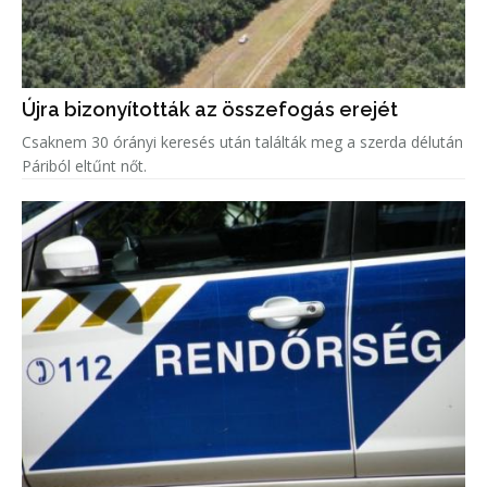
Újra bizonyították az összefogás erejét
Csaknem 30 órányi keresés után találták meg a szerda délután
Páriból eltűnt nőt.