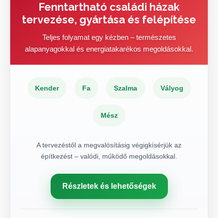
Fenntartható családi házak
tervezése, gyártása és felépítése
Teljes folyamat egy kézben – természetes
alapanyagokkal és energiatakarékos megoldásokkal.
Kender
Fa
Szalma
Vályog
Mész
A tervezéstől a megvalósításig végigkísérjük az
építkezést – valódi, működő megoldásokkal.
Részletek és lehetőségek