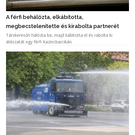
A férfi behálózta, elkábította,
megbecstelenítette és kirabolta partnerét
Társkeresőn hálózta be, majd kábította el és rabolta ki
áldozatát egy férfi Kazincbarcikán.