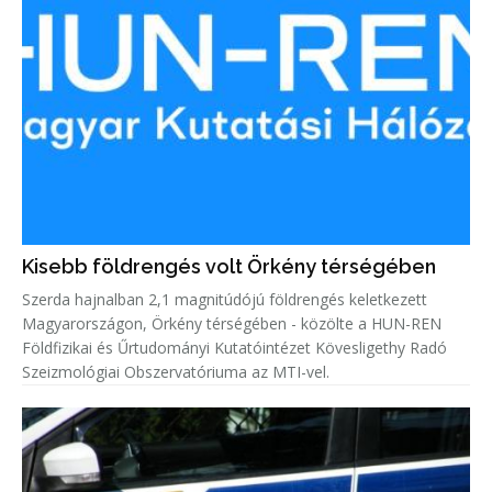
Kisebb földrengés volt Örkény térségében
Szerda hajnalban 2,1 magnitúdójú földrengés keletkezett
Magyarországon, Örkény térségében - közölte a HUN-REN
Földfizikai és Űrtudományi Kutatóintézet Kövesligethy Radó
Szeizmológiai Obszervatóriuma az MTI-vel.