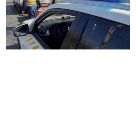
Kriminális helynevek
A magyarlakta vidékeket járva számos olyan város, falu,
természeti képződmény nevével találkozhatunk, melyek a
fülnek ismerősen hangzanak, de nem mindig kellemes a
jelentéstartalmuk.