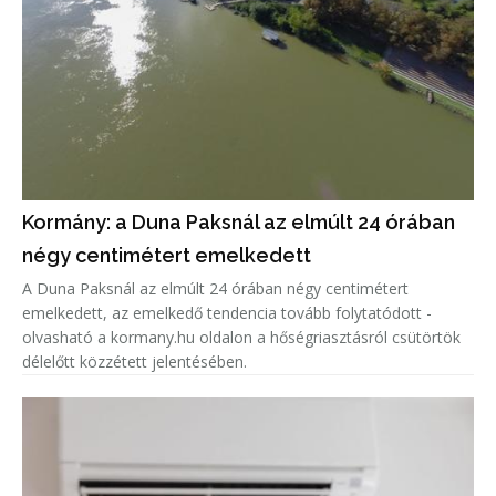
Kormány: a Duna Paksnál az elmúlt 24 órában
négy centimétert emelkedett
A Duna Paksnál az elmúlt 24 órában négy centimétert
emelkedett, az emelkedő tendencia tovább folytatódott -
olvasható a kormany.hu oldalon a hőségriasztásról csütörtök
délelőtt közzétett jelentésében.