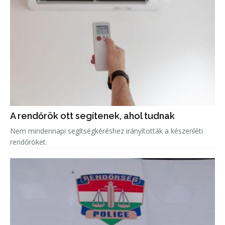
A rendőrök ott segítenek, ahol tudnak
Nem mindennapi segítségkéréshez irányították a készenléti
rendőröket.