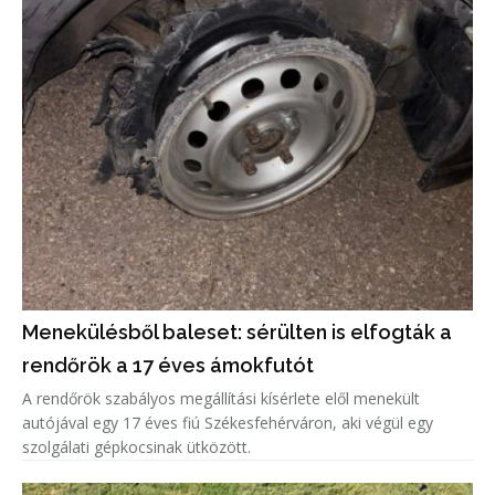
Menekülésből baleset: sérülten is elfogták a
rendőrök a 17 éves ámokfutót
A rendőrök szabályos megállítási kísérlete elől menekült
autójával egy 17 éves fiú Székesfehérváron, aki végül egy
szolgálati gépkocsinak ütközött.