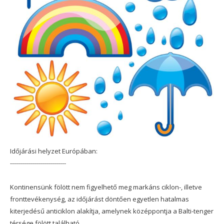
Időjárási helyzet Európában:
----------------------------
Kontinensünk fölött nem figyelhető meg markáns ciklon-, illetve
fronttevékenység, az időjárást döntően egyetlen hatalmas
kiterjedésű anticiklon alakítja, amelynek középpontja a Balti-tenger
térsége fölött található.