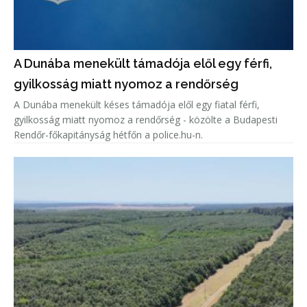
A Dunába menekült támadója elől egy férfi,
gyilkosság miatt nyomoz a rendőrség
A Dunába menekült késes támadója elől egy fiatal férfi,
gyilkosság miatt nyomoz a rendőrség - közölte a Budapesti
Rendőr-főkapitányság hétfőn a police.hu-n.