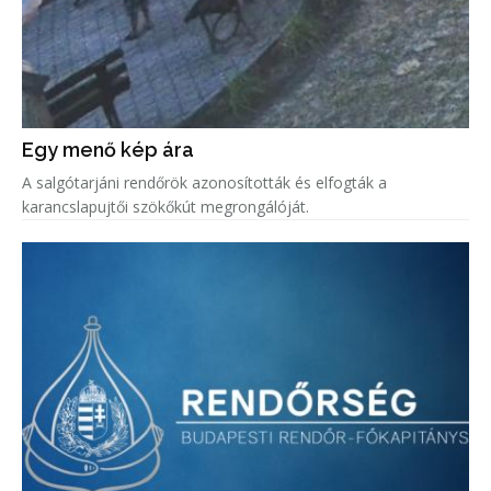
Egy menő kép ára
A salgótarjáni rendőrök azonosították és elfogták a
karancslapujtői szökőkút megrongálóját.