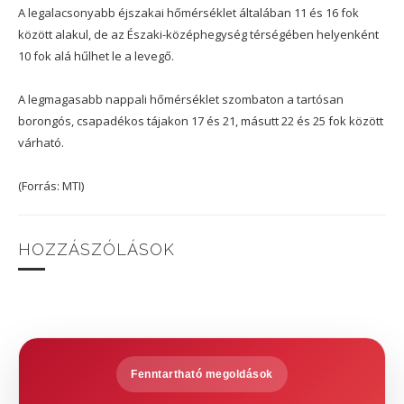
A legalacsonyabb éjszakai hőmérséklet általában 11 és 16 fok
között alakul, de az Északi-középhegység térségében helyenként
10 fok alá hűlhet le a levegő.
A legmagasabb nappali hőmérséklet szombaton a tartósan
borongós, csapadékos tájakon 17 és 21, másutt 22 és 25 fok között
várható.
(Forrás: MTI)
HOZZÁSZÓLÁSOK
Fenntartható megoldások