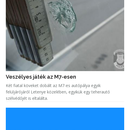
Veszélyes játék az M7-esen
Két fiatal köveket dobált az M7-es autópálya egyik
felüljárójáról Letenye közelében, egyikük egy teherautó
szélvédőjét is eltalálta.