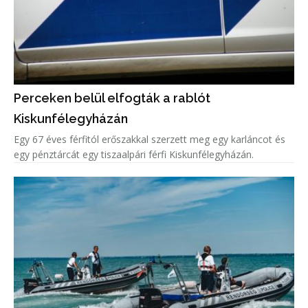
Perceken belül elfogták a rablót
Kiskunfélegyházán
Egy 67 éves férfitól erőszakkal szerzett meg egy karláncot és
egy pénztárcát egy tiszaalpári férfi Kiskunfélegyházán.