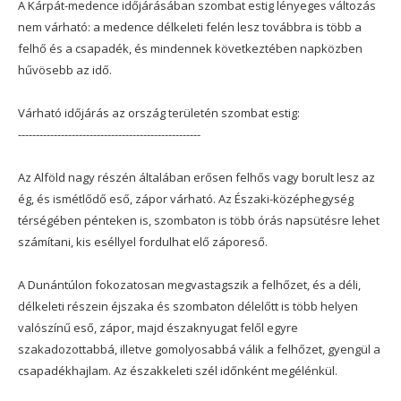
A Kárpát-medence időjárásában szombat estig lényeges változás
nem várható: a medence délkeleti felén lesz továbbra is több a
felhő és a csapadék, és mindennek következtében napközben
hűvösebb az idő.
Várható időjárás az ország területén szombat estig:
---------------------------------------------------
Az Alföld nagy részén általában erősen felhős vagy borult lesz az
ég, és ismétlődő eső, zápor várható. Az Északi-középhegység
térségében pénteken is, szombaton is több órás napsütésre lehet
számítani, kis eséllyel fordulhat elő záporeső.
A Dunántúlon fokozatosan megvastagszik a felhőzet, és a déli,
délkeleti részein éjszaka és szombaton délelőtt is több helyen
valószínű eső, zápor, majd északnyugat felől egyre
szakadozottabbá, illetve gomolyosabbá válik a felhőzet, gyengül a
csapadékhajlam. Az északkeleti szél időnként megélénkül.