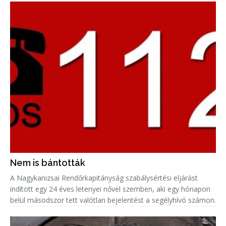
Nem is bántották
A Nagykanizsai Rendőrkapitányság szabálysértési eljárást
indított egy 24 éves letenyei nővel szemben, aki egy hónapon
belül másodszor tett valótlan bejelentést a segélyhívó számon.