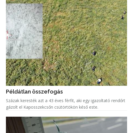
Példátlan összefogás
Százak keresték azt a 43 éves férfit, aki egy igazoltató rendőrt
gázolt el Kaposszekcsőn csütörtökön késő este.