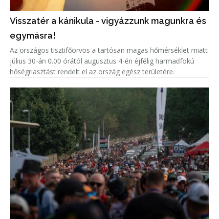
Visszatér a kánikula - vigyázzunk magunkra és
egymásra!
Az országos tisztifőorvos a tartósan magas hőmérséklet miatt
július 30-án 0.00 órától augusztus 4-én éjfélig harmadfokú
hőségriasztást rendelt el az ország egész területére.