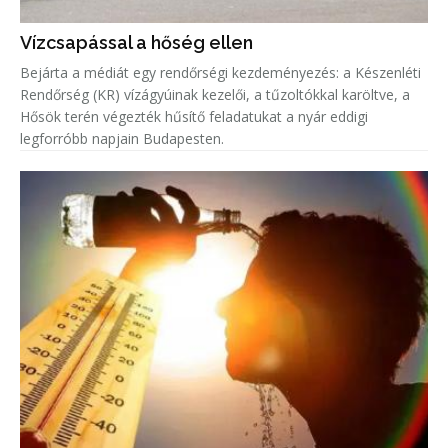
Vízcsapással a hőség ellen
Bejárta a médiát egy rendőrségi kezdeményezés: a Készenléti
Rendőrség (KR) vízágyúinak kezelői, a tűzoltókkal karöltve, a
Hősök terén végezték hűsítő feladatukat a nyár eddigi
legforróbb napjain Budapesten.