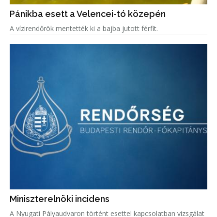
Pánikba esett a Velencei-tó közepén
A vízirendőrök mentették ki a bajba jutott férfit.
Miniszterelnöki incidens
A Nyugati Pályaudvaron történt esettel kapcsolatban vizsgálat