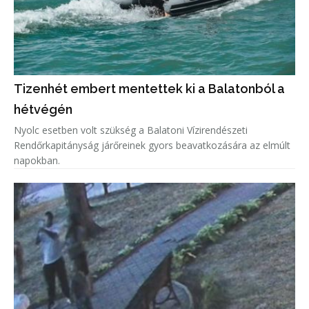
Tizenhét embert mentettek ki a Balatonból a
hétvégén
Nyolc esetben volt szükség a Balatoni Vízirendészeti
Rendőrkapitányság járőreinek gyors beavatkozására az elmúlt
napokban.