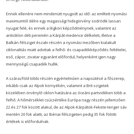
Ennek ellenére nem mindenütt nyugodt az idő: az említett nyomási
maximumtól délre egy magassági hidegörvény sodródik lassan
nyugat felé, és ennek a légköri képződménynek, valamint az
anticiklon déli peremén a Kárpát-medence délkeleti, illetve a
Balkán-félsziget északi részén a nyomási mezőben kialakult
ciklonalitás miatt adottak a felhő- és csapadékképződés feltételei,
eső, zápor, zivatar egyaránt előfordul, helyenként igen nagy
mennyiségű csapadék hullik.
A szárazföld többi részén egyértelműen a napsütésé a főszerep,
inkább csak az Alpok környékén, valamint a Brit-szigetek
közelében örvénylő ciklon hatására az óceáni partvidéken több a
felhő. A hőmérséklet csúcsértéke Európa nagy részén jellemzően
22 és 27 fok között alakul, de az Alpok-Kárpátok-Fekete-tenger sáv
mentén 20 fok alatti, az Ibériai-félszigeten pedig 35 fok fölötti
értékek is előfordulnak.