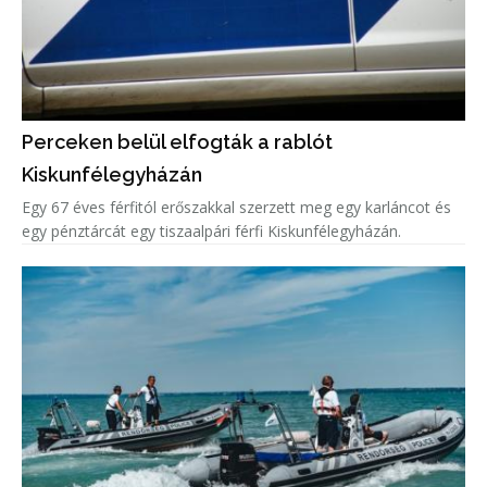
Perceken belül elfogták a rablót
Kiskunfélegyházán
Egy 67 éves férfitól erőszakkal szerzett meg egy karláncot és
egy pénztárcát egy tiszaalpári férfi Kiskunfélegyházán.