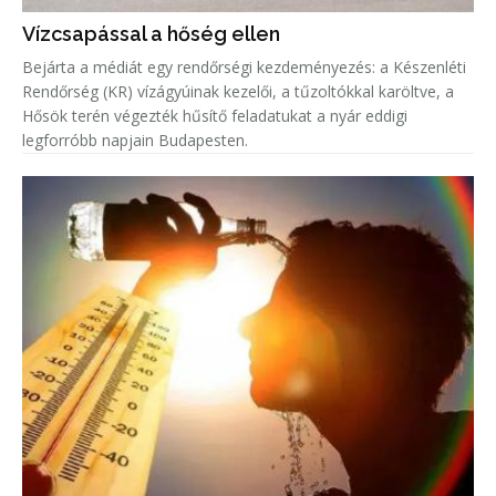
Vízcsapással a hőség ellen
Bejárta a médiát egy rendőrségi kezdeményezés: a Készenléti
Rendőrség (KR) vízágyúinak kezelői, a tűzoltókkal karöltve, a
Hősök terén végezték hűsítő feladatukat a nyár eddigi
legforróbb napjain Budapesten.