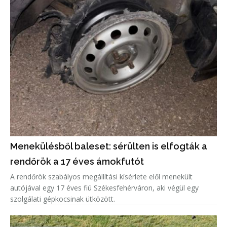
Menekülésből baleset: sérülten is elfogták a
rendőrök a 17 éves ámokfutót
A rendőrök szabályos megállítási kísérlete elől menekült
autójával egy 17 éves fiú Székesfehérváron, aki végül egy
szolgálati gépkocsinak ütközött.