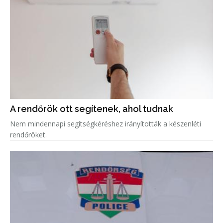
A rendőrök ott segítenek, ahol tudnak
Nem mindennapi segítségkéréshez irányították a készenléti
rendőröket.