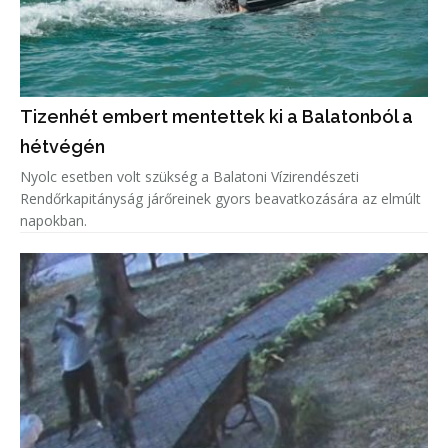
Tizenhét embert mentettek ki a Balatonból a
hétvégén
Nyolc esetben volt szükség a Balatoni Vízirendészeti
Rendőrkapitányság járőreinek gyors beavatkozására az elmúlt
napokban.