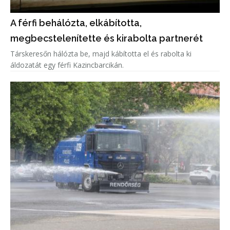
A férfi behálózta, elkábította,
megbecstelenítette és kirabolta partnerét
Társkeresőn hálózta be, majd kábította el és rabolta ki
áldozatát egy férfi Kazincbarcikán.