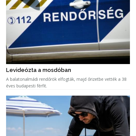
Levideózta a mosdóban
A balatonalmádi rendőrök elfogták, majd őrizetbe vették a 38
éves budapesti férfit.