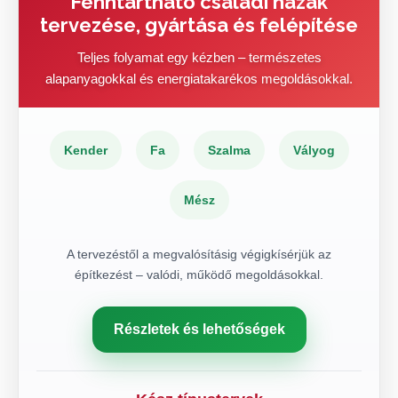
Fenntartható családi házak
tervezése, gyártása és felépítése
Teljes folyamat egy kézben – természetes
alapanyagokkal és energiatakarékos megoldásokkal.
Kender
Fa
Szalma
Vályog
Mész
A tervezéstől a megvalósításig végigkísérjük az
építkezést – valódi, működő megoldásokkal.
Részletek és lehetőségek