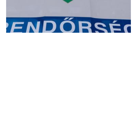
Életmentő beszélgetés
Egy rendőr lélekjelenlétének és kommunikációs készségeinek
köszönhetően sikerült megmenteni egy 19 éves férfi életét
Hőgyészen.