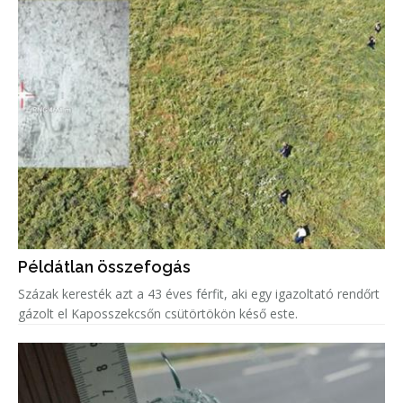
Példátlan összefogás
Százak keresték azt a 43 éves férfit, aki egy igazoltató rendőrt
gázolt el Kaposszekcsőn csütörtökön késő este.