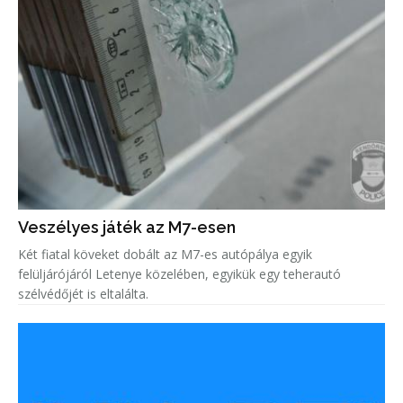
Veszélyes játék az M7-esen
Két fiatal köveket dobált az M7-es autópálya egyik
felüljárójáról Letenye közelében, egyikük egy teherautó
szélvédőjét is eltalálta.