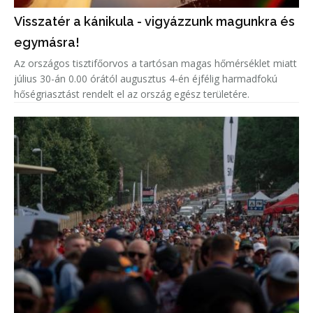
Visszatér a kánikula - vigyázzunk magunkra és
egymásra!
Az országos tisztifőorvos a tartósan magas hőmérséklet miatt
július 30-án 0.00 órától augusztus 4-én éjfélig harmadfokú
hőségriasztást rendelt el az ország egész területére.