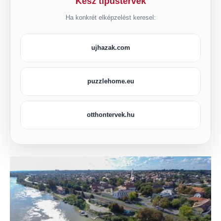
Kész típustervek
Ha konkrét elképzelést keresel:
ujhazak.com
puzzlehome.eu
otthontervek.hu