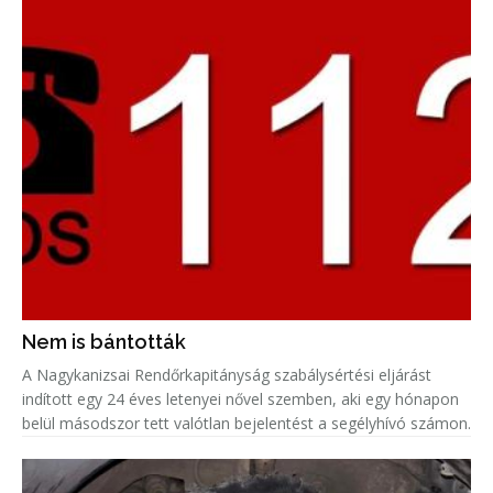
Nem is bántották
A Nagykanizsai Rendőrkapitányság szabálysértési eljárást
indított egy 24 éves letenyei nővel szemben, aki egy hónapon
belül másodszor tett valótlan bejelentést a segélyhívó számon.