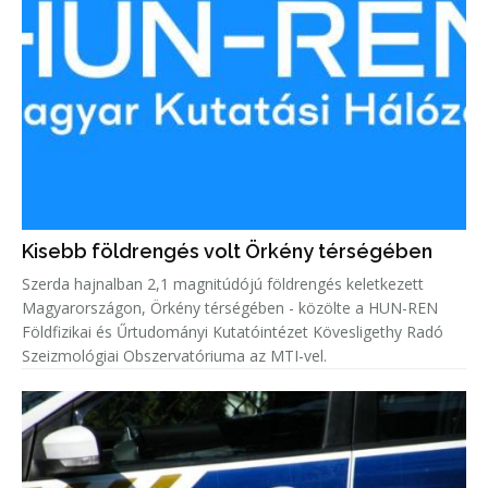
Kisebb földrengés volt Örkény térségében
Szerda hajnalban 2,1 magnitúdójú földrengés keletkezett
Magyarországon, Örkény térségében - közölte a HUN-REN
Földfizikai és Űrtudományi Kutatóintézet Kövesligethy Radó
Szeizmológiai Obszervatóriuma az MTI-vel.