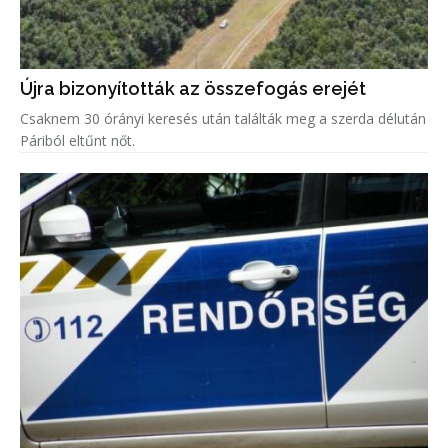
Újra bizonyították az összefogás erejét
Csaknem 30 órányi keresés után találták meg a szerda délután
Páriból eltűnt nőt.