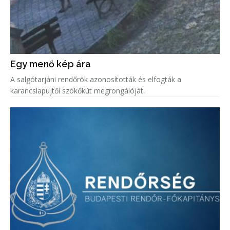
Egy menő kép ára
A salgótarjáni rendőrök azonosították és elfogták a
karancslapujtői szökőkút megrongálóját.