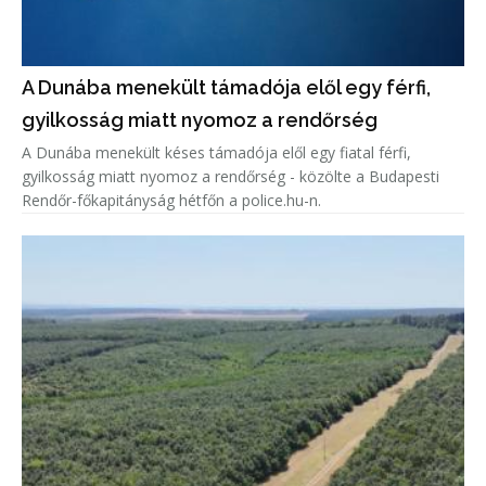
A Dunába menekült támadója elől egy férfi,
gyilkosság miatt nyomoz a rendőrség
A Dunába menekült késes támadója elől egy fiatal férfi,
gyilkosság miatt nyomoz a rendőrség - közölte a Budapesti
Rendőr-főkapitányság hétfőn a police.hu-n.