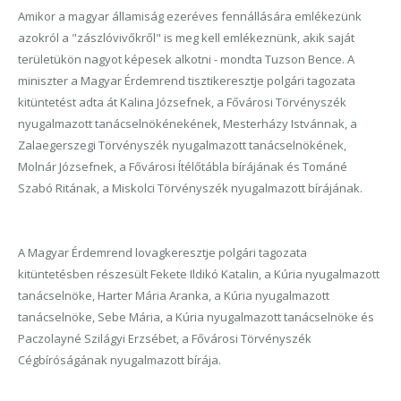
Amikor a magyar államiság ezeréves fennállására emlékezünk
azokról a "zászlóvivőkről" is meg kell emlékeznünk, akik saját
területükön nagyot képesek alkotni - mondta Tuzson Bence. A
miniszter a Magyar Érdemrend tisztikeresztje polgári tagozata
kitüntetést adta át Kalina Józsefnek, a Fővárosi Törvényszék
nyugalmazott tanácselnökénekének, Mesterházy Istvánnak, a
Zalaegerszegi Törvényszék nyugalmazott tanácselnökének,
Molnár Józsefnek, a Fővárosi Ítélőtábla bírájának és Tománé
Szabó Ritának, a Miskolci Törvényszék nyugalmazott bírájának.
A Magyar Érdemrend lovagkeresztje polgári tagozata
kitüntetésben részesült Fekete Ildikó Katalin, a Kúria nyugalmazott
tanácselnöke, Harter Mária Aranka, a Kúria nyugalmazott
tanácselnöke, Sebe Mária, a Kúria nyugalmazott tanácselnöke és
Paczolayné Szilágyi Erzsébet, a Fővárosi Törvényszék
Cégbíróságának nyugalmazott bírája.