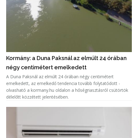
Kormány: a Duna Paksnál az elmúlt 24 órában
négy centimétert emelkedett
A Duna Paksnál az elmúlt 24 órában négy centimétert
emelkedett, az emelkedő tendencia tovább folytatódott -
olvasható a kormany.hu oldalon a hőségriasztásról csütörtök
délelőtt közzétett jelentésében.