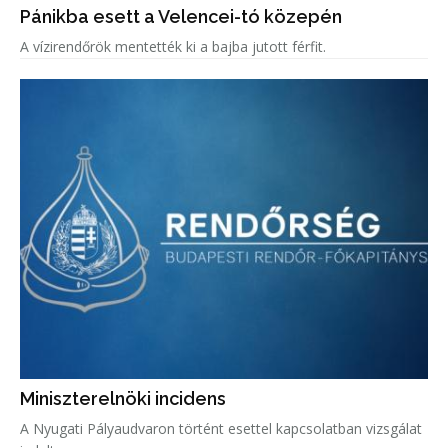
Pánikba esett a Velencei-tó közepén
A vízirendőrök mentették ki a bajba jutott férfit.
Miniszterelnöki incidens
A Nyugati Pályaudvaron történt esettel kapcsolatban vizsgálat