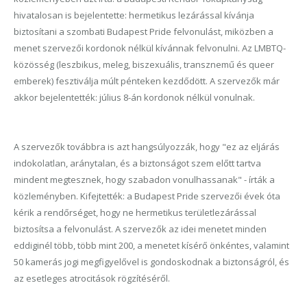
hivatalosan is bejelentette: hermetikus lezárással kívánja
biztosítani a szombati Budapest Pride felvonulást, miközben a
menet szervezői kordonok nélkül kívánnak felvonulni. Az LMBTQ-
közösség (leszbikus, meleg, biszexuális, transznemű és queer
emberek) fesztiválja múlt pénteken kezdődött. A szervezők már
akkor bejelentették: július 8-án kordonok nélkül vonulnak.
A szervezők továbbra is azt hangsúlyozzák, hogy "ez az eljárás
indokolatlan, aránytalan, és a biztonságot szem előtt tartva
mindent megtesznek, hogy szabadon vonulhassanak" - írták a
közleményben. Kifejtették: a Budapest Pride szervezői évek óta
kérik a rendőrséget, hogy ne hermetikus területlezárással
biztosítsa a felvonulást. A szervezők az idei menetet minden
eddiginél több, több mint 200, a menetet kísérő önkéntes, valamint
50 kamerás jogi megfigyelővel is gondoskodnak a biztonságról, és
az esetleges atrocitások rögzítéséről.