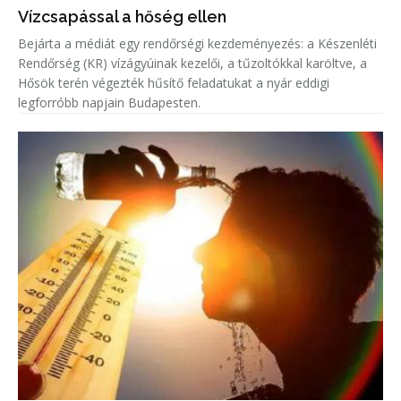
Vízcsapással a hőség ellen
Bejárta a médiát egy rendőrségi kezdeményezés: a Készenléti
Rendőrség (KR) vízágyúinak kezelői, a tűzoltókkal karöltve, a
Hősök terén végezték hűsítő feladatukat a nyár eddigi
legforróbb napjain Budapesten.