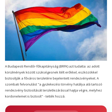
A Budapesti Rendőr-főkapitányság (BRFK) azt tudatta: az adott
körülmények között szükségesnek ítélt erőkkel, eszközökkel
biztosítják a főváros területére bejelentett rendezvényeket. A
szombati felvonulást "a gyülekezési törvény hatálya alá tartozó
rendezvény biztosítását területlezárással hajtja végre, melyhez
kordonelemet is biztosít" - tették hozzá.