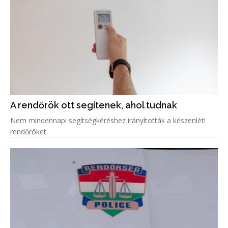
A rendőrök ott segítenek, ahol tudnak
Nem mindennapi segítségkéréshez irányították a készenléti
rendőröket.