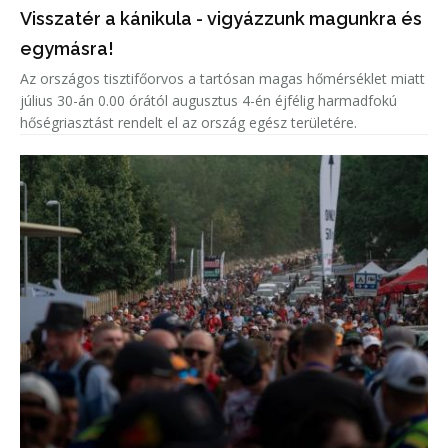
Visszatér a kánikula - vigyázzunk magunkra és
egymásra!
Az országos tisztifőorvos a tartósan magas hőmérséklet miatt
július 30-án 0.00 órától augusztus 4-én éjfélig harmadfokú
hőségriasztást rendelt el az ország egész területére.