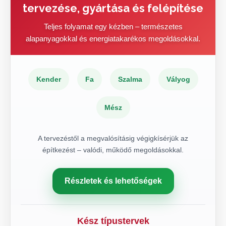
tervezése, gyártása és felépítése
Teljes folyamat egy kézben – természetes
alapanyagokkal és energiatakarékos megoldásokkal.
Kender
Fa
Szalma
Vályog
Mész
A tervezéstől a megvalósításig végigkísérjük az
építkezést – valódi, működő megoldásokkal.
Részletek és lehetőségek
Kész típustervek