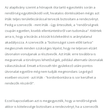
Az alapítvány szerint a hónapok óta tartó egyeztetés során a
rendőrség együttműködő volt, hivatalos döntésükben mégis azt
írták: teljes területlezárással tervezik biztosítani a rendezvényt.
Pedig a szervezők - mint írták - úgy értesültek, a "rendőrségnek
csupán egyetlen, kisebb ellentüntetésről van tudomása". Kitértek
arra is, hogy a lezárás a közúti közlekedést is aránytalanul
akadályozza. A szervezők a "biztonságot szem előtt tartva"
megtesznek minden szükséges lépést, hogy ne teljesen elzárt
útvonalon vonuljanak a résztvevők. Azt írták: erre továbbra is
megvannak a törvényes lehetőségek, például alternatív útvonalak
választásával. Emiatt a Kossuth téri gyülekező utáni pontos
útvonalat egyelőre még nem tudják megmondani. Legvégső
esetben viszont - azt írták - "kordonbontásra is sor kerülhet a
rendezők részéről".
Ezzel kapcsolatban azt is megjegyezték, hogy a rendőrségnek
akkor is kötelessége biztosítani a rendezvényt, ha a szervezők