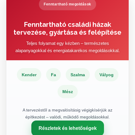
Fenntartható megoldások
Fenntartható családi házak
tervezése, gyártása és felépítése
Teljes folyamat egy kézben – természetes
alapanyagokkal és energiatakarékos megoldásokkal.
Kender
Fa
Szalma
Vályog
Mész
A tervezéstől a megvalósításig végigkísérjük az
építkezést – valódi, működő megoldásokkal.
Részletek és lehetőségek