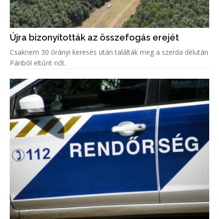
Újra bizonyították az összefogás erejét
Csaknem 30 órányi keresés után találták meg a szerda délután
Páriból eltűnt nőt.