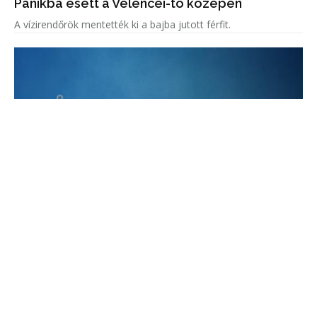
Pánikba esett a Velencei-tó közepén
A vízirendőrök mentették ki a bajba jutott férfit.
Miniszterelnöki incidens
A Nyugati Pályaudvaron történt esettel kapcsolatban vizsgálat
indult.