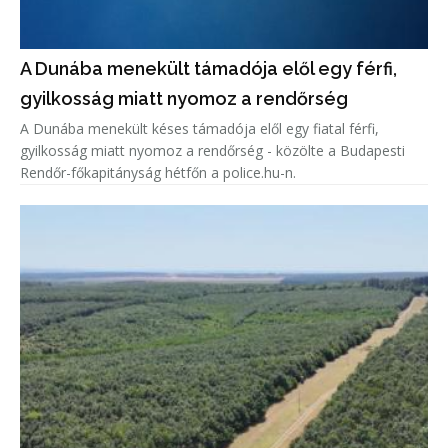
A Dunába menekült támadója elől egy férfi,
gyilkosság miatt nyomoz a rendőrség
A Dunába menekült késes támadója elől egy fiatal férfi,
gyilkosság miatt nyomoz a rendőrség - közölte a Budapesti
Rendőr-főkapitányság hétfőn a police.hu-n.