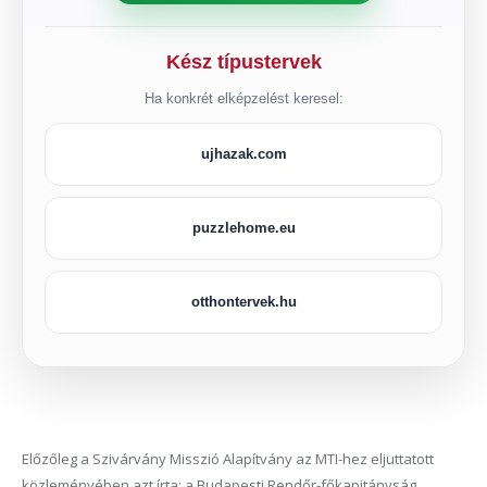
Kész típustervek
Ha konkrét elképzelést keresel:
ujhazak.com
puzzlehome.eu
otthontervek.hu
Előzőleg a Szivárvány Misszió Alapítvány az MTI-hez eljuttatott
közleményében azt írta: a Budapesti Rendőr-főkapitányság