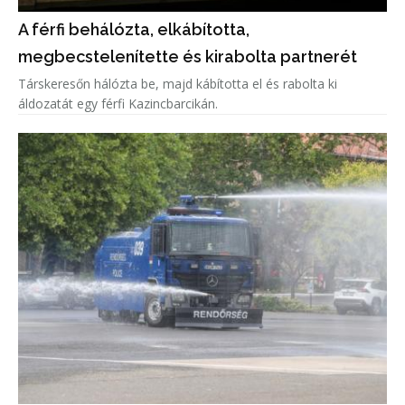
A férfi behálózta, elkábította,
megbecstelenítette és kirabolta partnerét
Társkeresőn hálózta be, majd kábította el és rabolta ki
áldozatát egy férfi Kazincbarcikán.