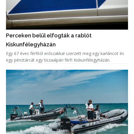
Perceken belül elfogták a rablót
Kiskunfélegyházán
Egy 67 éves férfitól erőszakkal szerzett meg egy karláncot és
egy pénztárcát egy tiszaalpári férfi Kiskunfélegyházán.