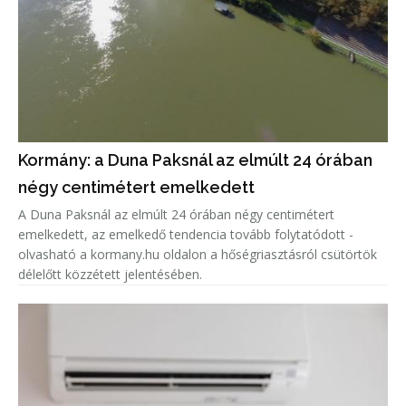
Kormány: a Duna Paksnál az elmúlt 24 órában
négy centimétert emelkedett
A Duna Paksnál az elmúlt 24 órában négy centimétert
emelkedett, az emelkedő tendencia tovább folytatódott -
olvasható a kormany.hu oldalon a hőségriasztásról csütörtök
délelőtt közzétett jelentésében.