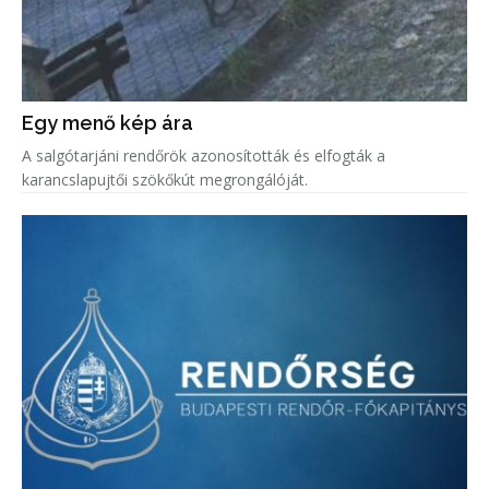
Egy menő kép ára
A salgótarjáni rendőrök azonosították és elfogták a
karancslapujtői szökőkút megrongálóját.