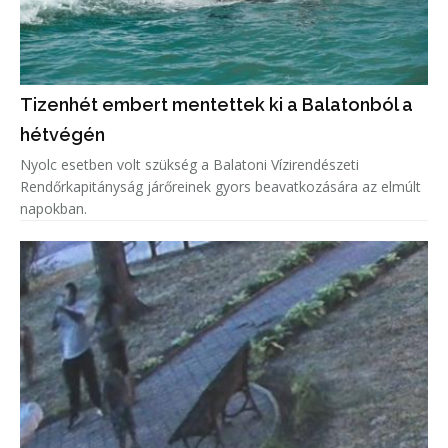
Tizenhét embert mentettek ki a Balatonból a
hétvégén
Nyolc esetben volt szükség a Balatoni Vízirendészeti
Rendőrkapitányság járőreinek gyors beavatkozására az elmúlt
napokban.