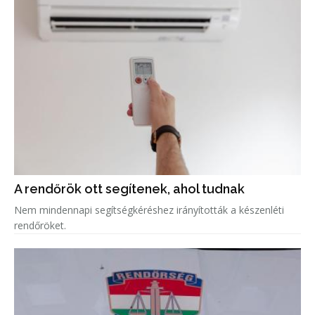
A rendőrök ott segítenek, ahol tudnak
Nem mindennapi segítségkéréshez irányították a készenléti
rendőröket.