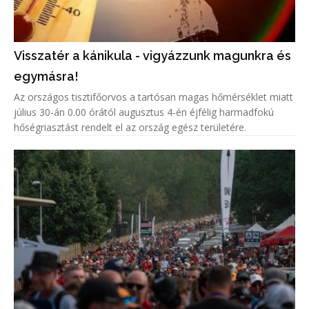
Visszatér a kánikula - vigyázzunk magunkra és
egymásra!
Az országos tisztifőorvos a tartósan magas hőmérséklet miatt
július 30-án 0.00 órától augusztus 4-én éjfélig harmadfokú
hőségriasztást rendelt el az ország egész területére.