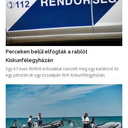
Perceken belül elfogták a rablót
Kiskunfélegyházán
Egy 67 éves férfitól erőszakkal szerzett meg egy karláncot és
egy pénztárcát egy tiszaalpári férfi Kiskunfélegyházán.