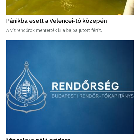
Pánikba esett a Velencei-tó közepén
A vízirendőrök mentették ki a bajba jutott férfit.