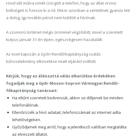
rövid idő múlva ismét csörgött a telefon, hogy az állat orvosi
költségeit is fizesse ki a nő. Ekkor azonban a sértettnek gyanús lett
a dolog, így további pénzt nem küldött a hívónak.
A szomorú történet mégis örömmel végződött, mivel a szeretett
kutyus január 31-én épen, egészségesen hazatalált.
Az eset kapcsán a Győri Rendőrkapitányság csalás
bűncselekmény elkövetése miatt eljárást indított.
Kérjük, hogy az áldozattá válás elkerülése érdekében
fogadják meg a Győr-Moson-Sopron Vármegyei Rendőr-
főkapitányság tanácsait:
Ha eltűnt szeretett kedvencük, akkor se dőljenek be minden
telefonálónak.
Ellenőrizzék a hívó adatait, telefonszámait az internet adta
lehetőségeken.
Győződjenek meg arról, hogy a jelentkező valóban megtalálta
az elveszett állatot.