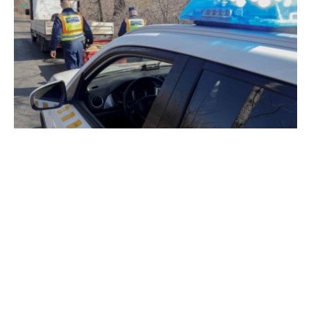
Kriminális helynevek
A magyarlakta vidékeket járva számos olyan város, falu,
természeti képződmény nevével találkozhatunk, melyek a
fülnek ismerősen hangzanak, de nem mindig kellemes a
jelentéstartalmuk.