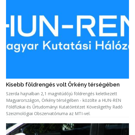
Kisebb földrengés volt Örkény térségében
Szerda hajnalban 2,1 magnitúdójú földrengés keletkezett
Magyarországon, Örkény térségében - közölte a HUN-REN
Földfizikai és Űrtudományi Kutatóintézet Kövesligethy Radó
Szeizmológiai Obszervatóriuma az MTI-vel.