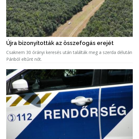
Újra bizonyították az összefogás erejét
Csaknem 30 órányi keresés után találták meg a szerda délután
Páriból eltűnt nőt.