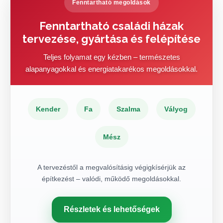
Fenntartható megoldások
Fenntartható családi házak
tervezése, gyártása és felépítése
Teljes folyamat egy kézben – természetes
alapanyagokkal és energiatakarékos megoldásokkal.
Kender
Fa
Szalma
Vályog
Mész
A tervezéstől a megvalósításig végigkísérjük az
építkezést – valódi, működő megoldásokkal.
Részletek és lehetőségek