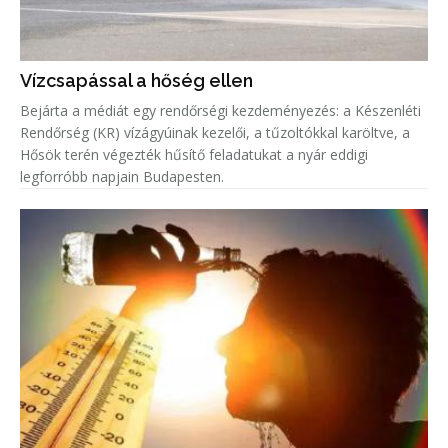
Vízcsapással a hőség ellen
Bejárta a médiát egy rendőrségi kezdeményezés: a Készenléti
Rendőrség (KR) vízágyúinak kezelői, a tűzoltókkal karöltve, a
Hősök terén végezték hűsítő feladatukat a nyár eddigi
legforróbb napjain Budapesten.