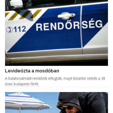
Levideózta a mosdóban
A balatonalmádi rendőrök elfogták, majd őrizetbe vették a 38
éves budapesti férfit.