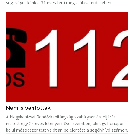
segítségét kérik a 31 éves férfi megtalálása érdekében.
Nem is bántották
A Nagykanizsai Rendőrkapitányság szabálysértési eljárást
indított egy 24 éves letenyei nővel szemben, aki egy hónapon
belül másodszor tett valótlan bejelentést a segélyhívó számon.