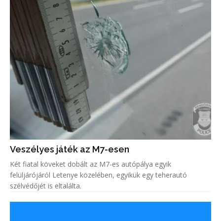
Veszélyes játék az M7-esen
Két fiatal köveket dobált az M7-es autópálya egyik
felüljárójáról Letenye közelében, egyikük egy teherautó
szélvédőjét is eltalálta.