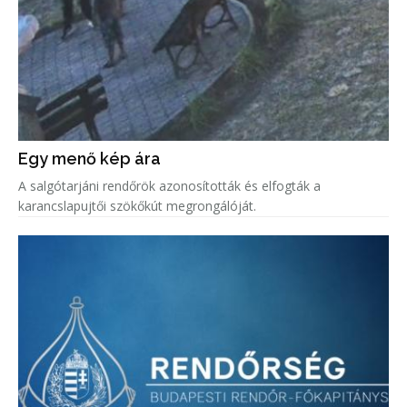
Egy menő kép ára
A salgótarjáni rendőrök azonosították és elfogták a
karancslapujtői szökőkút megrongálóját.