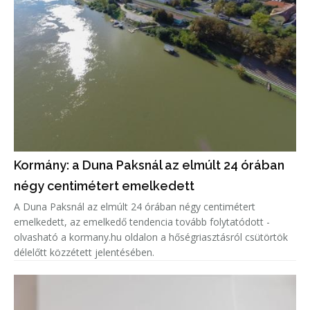
Kormány: a Duna Paksnál az elmúlt 24 órában
négy centimétert emelkedett
A Duna Paksnál az elmúlt 24 órában négy centimétert
emelkedett, az emelkedő tendencia tovább folytatódott -
olvasható a kormany.hu oldalon a hőségriasztásról csütörtök
délelőtt közzétett jelentésében.