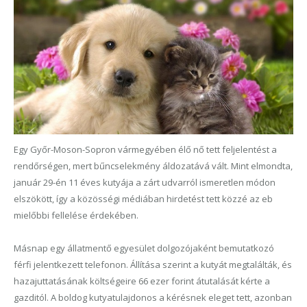
Egy Győr-Moson-Sopron vármegyében élő nő tett feljelentést a
rendőrségen, mert bűncselekmény áldozatává vált. Mint elmondta,
január 29-én 11 éves kutyája a zárt udvarról ismeretlen módon
elszökött, így a közösségi médiában hirdetést tett közzé az eb
mielőbbi fellelése érdekében.
Másnap egy állatmentő egyesület dolgozójaként bemutatkozó
férfi jelentkezett telefonon. Állítása szerint a kutyát megtalálták, és
hazajuttatásának költségeire 66 ezer forint átutalását kérte a
gazditól. A boldog kutyatulajdonos a kérésnek eleget tett, azonban