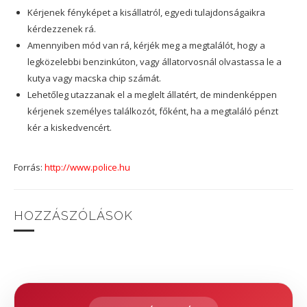
Kérjenek fényképet a kisállatról, egyedi tulajdonságaikra
kérdezzenek rá.
Amennyiben mód van rá, kérjék meg a megtalálót, hogy a
legközelebbi benzinkúton, vagy állatorvosnál olvastassa le a
kutya vagy macska chip számát.
Lehetőleg utazzanak el a meglelt állatért, de mindenképpen
kérjenek személyes találkozót, főként, ha a megtaláló pénzt
kér a kiskedvencért.
Forrás:
http://www.police.hu
HOZZÁSZÓLÁSOK