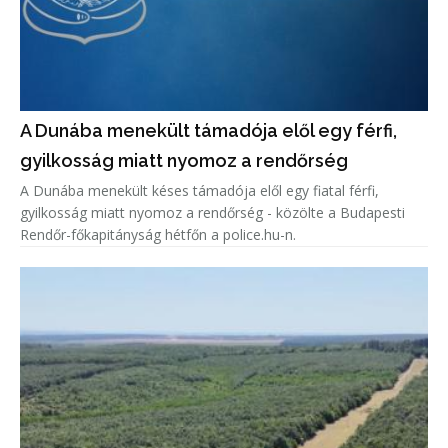
A Dunába menekült támadója elől egy férfi,
gyilkosság miatt nyomoz a rendőrség
A Dunába menekült késes támadója elől egy fiatal férfi,
gyilkosság miatt nyomoz a rendőrség - közölte a Budapesti
Rendőr-főkapitányság hétfőn a police.hu-n.