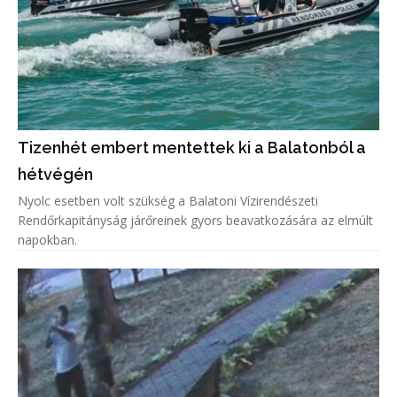
Tizenhét embert mentettek ki a Balatonból a
hétvégén
Nyolc esetben volt szükség a Balatoni Vízirendészeti
Rendőrkapitányság járőreinek gyors beavatkozására az elmúlt
napokban.