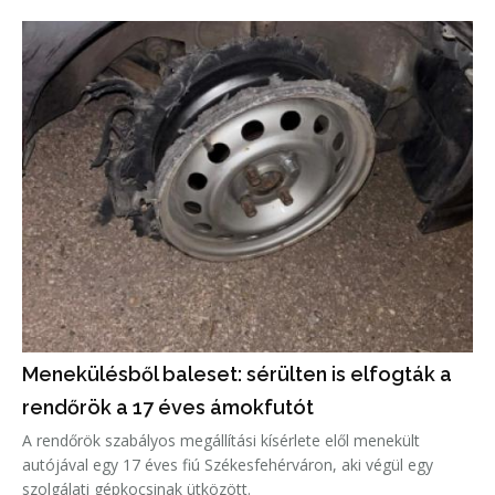
Menekülésből baleset: sérülten is elfogták a
rendőrök a 17 éves ámokfutót
A rendőrök szabályos megállítási kísérlete elől menekült
autójával egy 17 éves fiú Székesfehérváron, aki végül egy
szolgálati gépkocsinak ütközött.