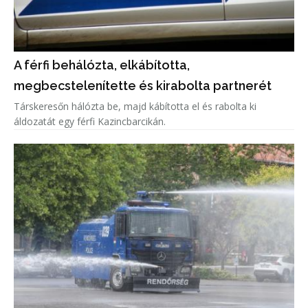
A férfi behálózta, elkábította,
megbecstelenítette és kirabolta partnerét
Társkeresőn hálózta be, majd kábította el és rabolta ki
áldozatát egy férfi Kazincbarcikán.