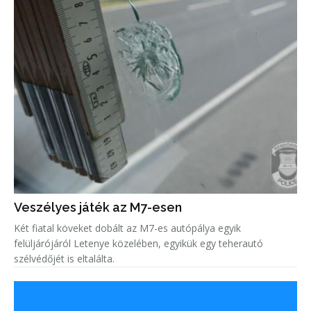
Veszélyes játék az M7-esen
Két fiatal köveket dobált az M7-es autópálya egyik
felüljárójáról Letenye közelében, egyikük egy teherautó
szélvédőjét is eltalálta.