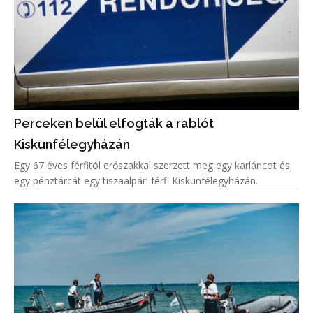
Perceken belül elfogták a rablót
Kiskunfélegyházán
Egy 67 éves férfitól erőszakkal szerzett meg egy karláncot és
egy pénztárcát egy tiszaalpári férfi Kiskunfélegyházán.