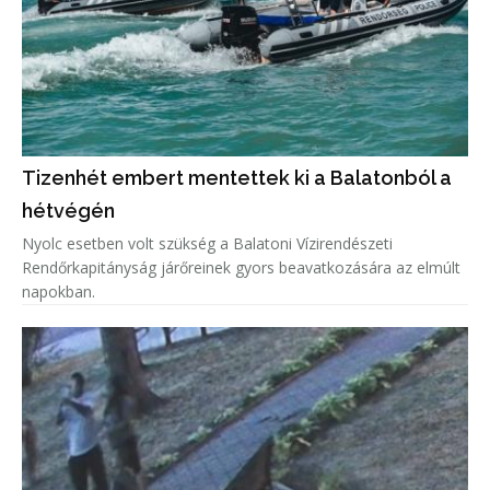
Tizenhét embert mentettek ki a Balatonból a
hétvégén
Nyolc esetben volt szükség a Balatoni Vízirendészeti
Rendőrkapitányság járőreinek gyors beavatkozására az elmúlt
napokban.