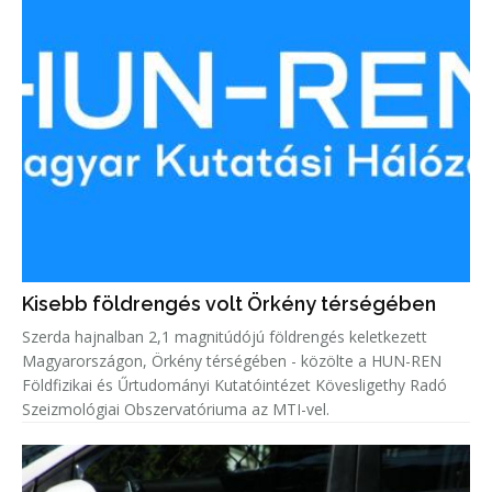
Kisebb földrengés volt Örkény térségében
Szerda hajnalban 2,1 magnitúdójú földrengés keletkezett
Magyarországon, Örkény térségében - közölte a HUN-REN
Földfizikai és Űrtudományi Kutatóintézet Kövesligethy Radó
Szeizmológiai Obszervatóriuma az MTI-vel.