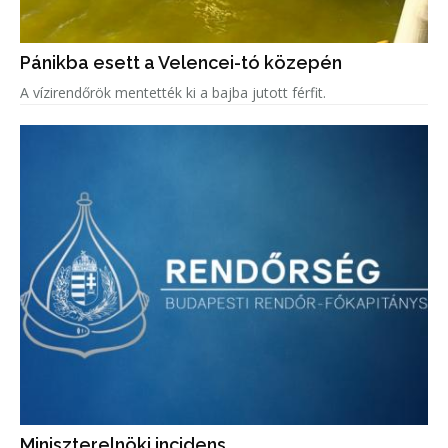
Pánikba esett a Velencei-tó közepén
A vízirendőrök mentették ki a bajba jutott férfit.
Miniszterelnöki incidens