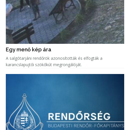
Egy menő kép ára
A salgótarjáni rendőrök azonosították és elfogták a
karancslapujtői szökőkút megrongálóját.