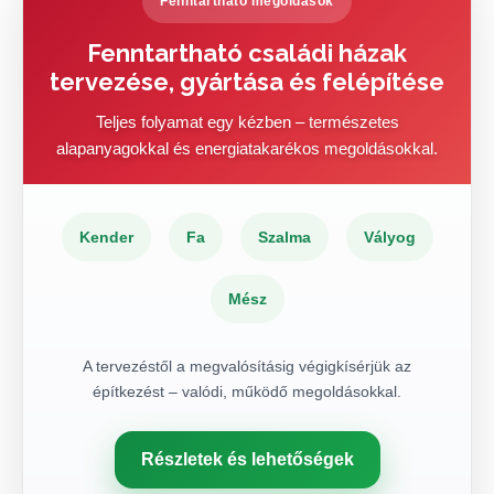
Fenntartható megoldások
Fenntartható családi házak
tervezése, gyártása és felépítése
Teljes folyamat egy kézben – természetes
alapanyagokkal és energiatakarékos megoldásokkal.
Kender
Fa
Szalma
Vályog
Mész
A tervezéstől a megvalósításig végigkísérjük az
építkezést – valódi, működő megoldásokkal.
Részletek és lehetőségek