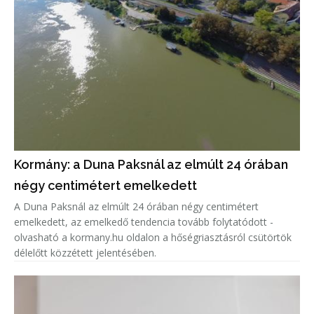
Kormány: a Duna Paksnál az elmúlt 24 órában
négy centimétert emelkedett
A Duna Paksnál az elmúlt 24 órában négy centimétert
emelkedett, az emelkedő tendencia tovább folytatódott -
olvasható a kormany.hu oldalon a hőségriasztásról csütörtök
délelőtt közzétett jelentésében.