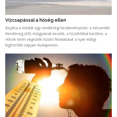
Vízcsapással a hőség ellen
Bejárta a médiát egy rendőrségi kezdeményezés: a Készenléti
Rendőrség (KR) vízágyúinak kezelői, a tűzoltókkal karöltve, a
Hősök terén végezték hűsítő feladatukat a nyár eddigi
legforróbb napjain Budapesten.