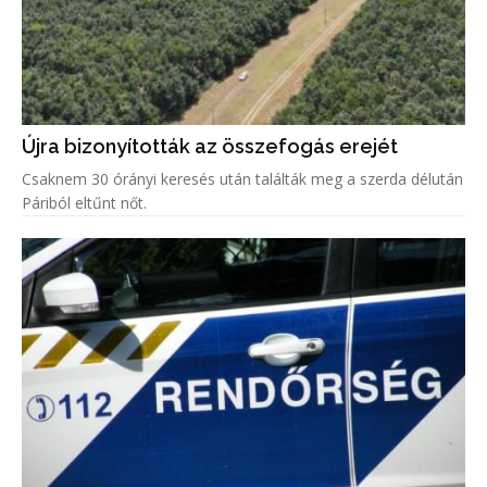
Újra bizonyították az összefogás erejét
Csaknem 30 órányi keresés után találták meg a szerda délután
Páriból eltűnt nőt.