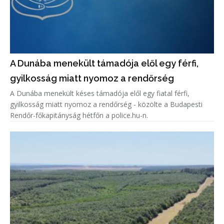
A Dunába menekült támadója elől egy férfi,
gyilkosság miatt nyomoz a rendőrség
A Dunába menekült késes támadója elől egy fiatal férfi,
gyilkosság miatt nyomoz a rendőrség - közölte a Budapesti
Rendőr-főkapitányság hétfőn a police.hu-n.