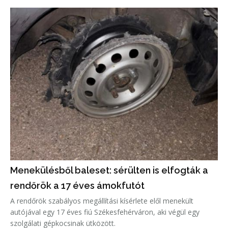
Menekülésből baleset: sérülten is elfogták a
rendőrök a 17 éves ámokfutót
A rendőrök szabályos megállítási kísérlete elől menekült
autójával egy 17 éves fiú Székesfehérváron, aki végül egy
szolgálati gépkocsinak ütközött.