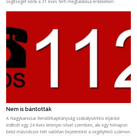
segítségét kérik a 31 éves férfi megtalálása érdekében.
Nem is bántották
A Nagykanizsai Rendőrkapitányság szabálysértési eljárást
indított egy 24 éves letenyei nővel szemben, aki egy hónapon
belül másodszor tett valótlan bejelentést a segélyhívó számon.