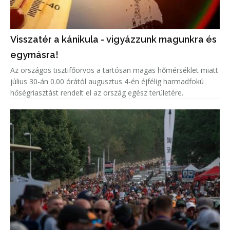
Visszatér a kánikula - vigyázzunk magunkra és
egymásra!
Az országos tisztifőorvos a tartósan magas hőmérséklet miatt
július 30-án 0.00 órától augusztus 4-én éjfélig harmadfokú
hőségriasztást rendelt el az ország egész területére.