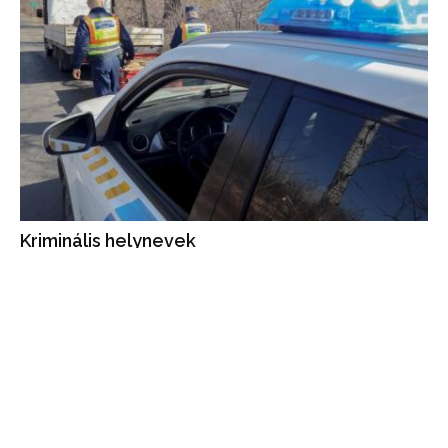
Kriminális helynevek
A magyarlakta vidékeket járva számos olyan város, falu,
természeti képződmény nevével találkozhatunk, melyek a
fülnek ismerősen hangzanak, de nem mindig kellemes a
jelentéstartalmuk.