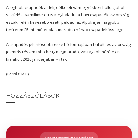
A legtöbb csapadék a déli, délkeleti vármegyékben hullott, ahol
sokfelé a 60 millimétert is meghaladta a havi csapadék. Az ország
északi felén kevesebb esett, például az Alpokalján nagyobb
területen 25 milliméter alatt maradt a hónap csapadékösszege.
A csapadék jelentősebb része hó formájában hullott, és az ország
jelentős részén több hétig megmaradó, vastagabb hóréteg is
kialakult 2026 januárjában - írták.
(Forrás: MTI)
HOZZÁSZÓLÁSOK