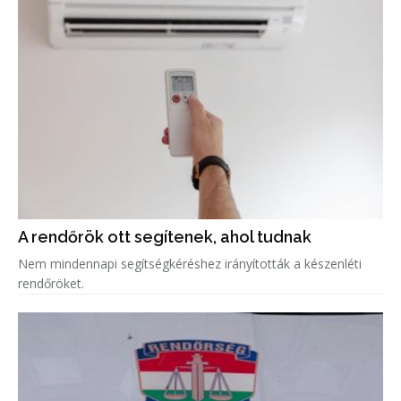
A rendőrök ott segítenek, ahol tudnak
Nem mindennapi segítségkéréshez irányították a készenléti
rendőröket.