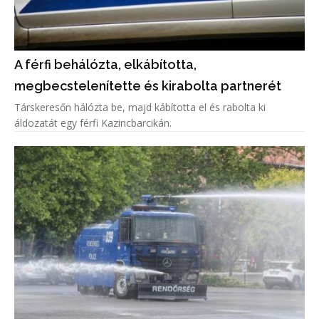
A férfi behálózta, elkábította,
megbecstelenítette és kirabolta partnerét
Társkeresőn hálózta be, majd kábította el és rabolta ki
áldozatát egy férfi Kazincbarcikán.