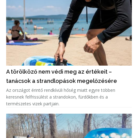
A törölköző nem védi meg az értékeit –
tanácsok a strandlopások megelőzésére
Az országot érintő rendkívüli hőség miatt egyre többen
keresnek felfrissülést a strandokon, fürdőkben és a
természetes vizek partjain.