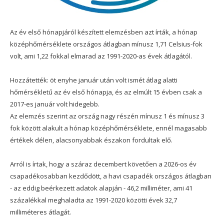
Az év első hónapjáról készített elemzésben azt írták, a hónap
középhőmérséklete országos átlagban mínusz 1,71 Celsius-fok
volt, ami 1,22 fokkal elmarad az 1991-2020-as évek átlagától.
Hozzátették: öt enyhe január után volt ismét átlag alatti
hőmérsékletű az év első hónapja, és az elmúlt 15 évben csak a
2017-es január volt hidegebb.
Az elemzés szerint az ország nagy részén mínusz 1 és mínusz 3
fok között alakult a hónap középhőmérséklete, ennél magasabb
értékek délen, alacsonyabbak északon fordultak elő.
Arról is írtak, hogy a száraz decembert követően a 2026-os év
csapadékosabban kezdődött, a havi csapadék országos átlagban
- az eddig beérkezett adatok alapján - 46,2 milliméter, ami 41
százalékkal meghaladta az 1991-2020 közötti évek 32,7
milliméteres átlagát.