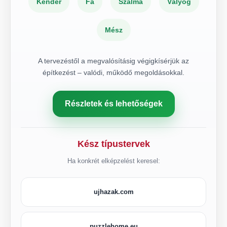
Kender
Fa
Szalma
Vályog
Mész
A tervezéstől a megvalósításig végigkísérjük az
építkezést – valódi, működő megoldásokkal.
Részletek és lehetőségek
Kész típustervek
Ha konkrét elképzelést keresel:
ujhazak.com
puzzlehome.eu