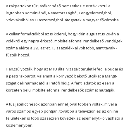
A rakpartokon tűzijátékot néző nemzetközi turisták közül a
legtöbben Romániából, Németországból, Lengyelországból,
Szlovákiából és Olaszországból látogattak a magyar fővárosba.
A cellainformációkból az is kiderül, hogy idén augusztus 20-án a
vidékről egy napra érkező, mobiltelefonnal rendelkező vendégek
száma elérte a 395 ezret, 13 százalékkal volt több, mint tavaly -
fűzték hozzá.
Hangsúlyozták, hogy az MTÜ által vizsgált terület lefedi a budai és
a pesti rakpartot, valamint a környező bekötő utcákat a Margit-
sziget déli harmadától a Petőfi hídig. A fenti adatok az ezen a
körzeten belül mobiltelefonnal rendelkezők számát mutatják.
A tűzijátékot nézők azonban ennél jóval többen voltak, mivel a
város számos egyéb pontján, továbbá a televízión és az online
felületeken is több százezren követték az eseményt - olvasható a
közleményben.