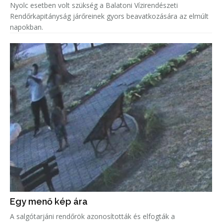
Nyolc esetben volt szükség a Balatoni Vízirendészeti
Rendőrkapitányság járőreinek gyors beavatkozására az elmúlt
napokban.
Egy menő kép ára
A salgótarjáni rendőrök azonosították és elfogták a