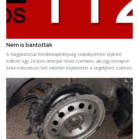
Nem is bántották
A Nagykanizsai Rendőrkapitányság szabálysértési eljárást
indított egy 24 éves letenyei nővel szemben, aki egy hónapon
belül másodszor tett valótlan bejelentést a segélyhívó számon.