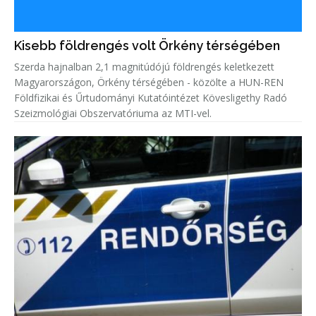
Kisebb földrengés volt Örkény térségében
Szerda hajnalban 2,1 magnitúdójú földrengés keletkezett
Magyarországon, Örkény térségében - közölte a HUN-REN
Földfizikai és Űrtudományi Kutatóintézet Kövesligethy Radó
Szeizmológiai Obszervatóriuma az MTI-vel.