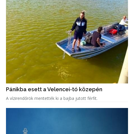
Pánikba esett a Velencei-tó közepén
A vízirendőrök mentették ki a bajba jutott férfit.