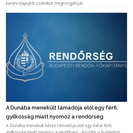
karancslapujtői szökőkút megrongálóját.
A Dunába menekült támadója elől egy férfi,
gyilkosság miatt nyomoz a rendőrség
A Dunába menekült késes támadója elől egy fiatal férfi,
gyilkosság miatt nyomoz a rendőrség - közölte a Budapesti