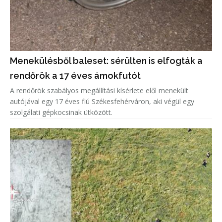
Menekülésből baleset: sérülten is elfogták a
rendőrök a 17 éves ámokfutót
A rendőrök szabályos megállítási kísérlete elől menekült
autójával egy 17 éves fiú Székesfehérváron, aki végül egy
szolgálati gépkocsinak ütközött.