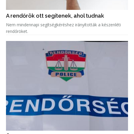
A rendőrök ott segítenek, ahol tudnak
Nem mindennapi segítségkéréshez irányították a készenléti
rendőröket.