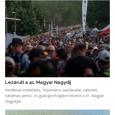
Lezárult a 41. Magyar Nagydíj
Rendkívüli érdeklődés, folyamatos autóáradat, valamint
hatalmas jármű- és gyalogosforgalom kísérte a 41. Magyar
Nagydíjat.