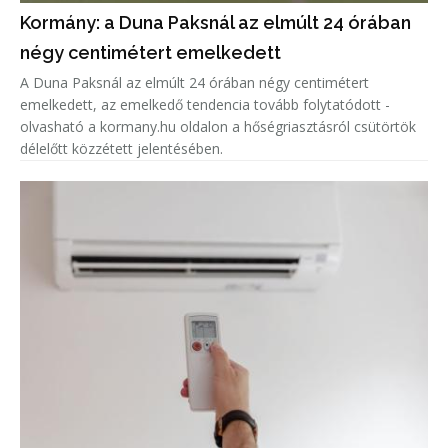
Kormány: a Duna Paksnál az elmúlt 24 órában
négy centimétert emelkedett
A Duna Paksnál az elmúlt 24 órában négy centimétert
emelkedett, az emelkedő tendencia tovább folytatódott -
olvasható a kormany.hu oldalon a hőségriasztásról csütörtök
délelőtt közzétett jelentésében.