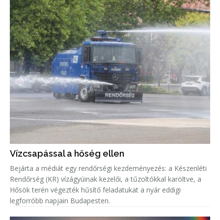
Vízcsapással a hőség ellen
Bejárta a médiát egy rendőrségi kezdeményezés: a Készenléti
Rendőrség (KR) vízágyúinak kezelői, a tűzoltókkal karöltve, a
Hősök terén végezték hűsítő feladatukat a nyár eddigi
legforróbb napjain Budapesten.