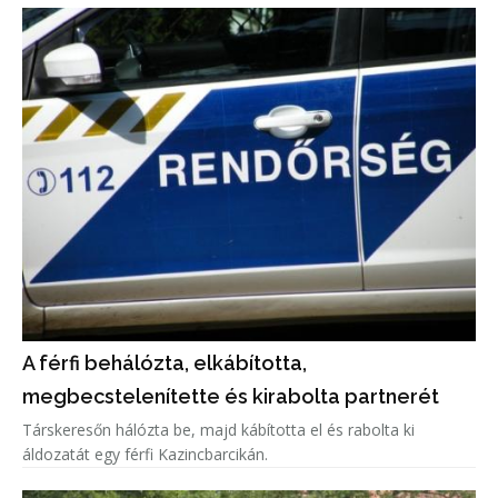
A férfi behálózta, elkábította,
megbecstelenítette és kirabolta partnerét
Társkeresőn hálózta be, majd kábította el és rabolta ki
áldozatát egy férfi Kazincbarcikán.