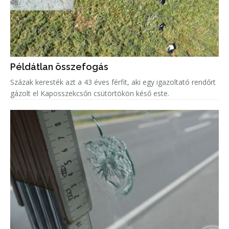
Példátlan összefogás
Százak keresték azt a 43 éves férfit, aki egy igazoltató rendőrt
gázolt el Kaposszekcsőn csütörtökön késő este.