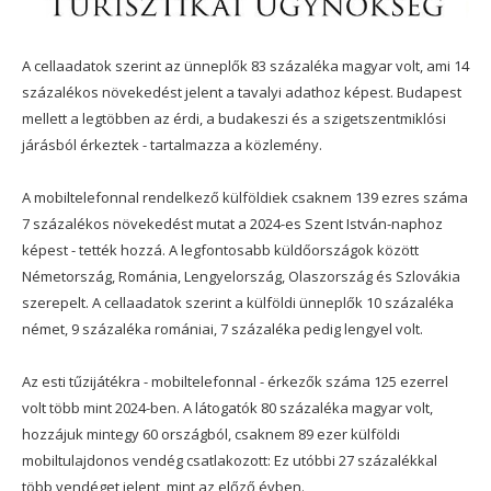
A cellaadatok szerint az ünneplők 83 százaléka magyar volt, ami 14
százalékos növekedést jelent a tavalyi adathoz képest. Budapest
mellett a legtöbben az érdi, a budakeszi és a szigetszentmiklósi
járásból érkeztek - tartalmazza a közlemény.
A mobiltelefonnal rendelkező külföldiek csaknem 139 ezres száma
7 százalékos növekedést mutat a 2024-es Szent István-naphoz
képest - tették hozzá. A legfontosabb küldőországok között
Németország, Románia, Lengyelország, Olaszország és Szlovákia
szerepelt. A cellaadatok szerint a külföldi ünneplők 10 százaléka
német, 9 százaléka romániai, 7 százaléka pedig lengyel volt.
Az esti tűzijátékra - mobiltelefonnal - érkezők száma 125 ezerrel
volt több mint 2024-ben. A látogatók 80 százaléka magyar volt,
hozzájuk mintegy 60 országból, csaknem 89 ezer külföldi
mobiltulajdonos vendég csatlakozott: Ez utóbbi 27 százalékkal
több vendéget jelent, mint az előző évben.