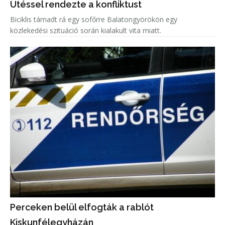
Ütéssel rendezte a konfliktust
Biciklis támadt rá egy sofőrre Balatongyörökön egy
közlekedési szituáció során kialakult vita miatt.
Perceken belül elfogták a rablót
Kiskunfélegyházán