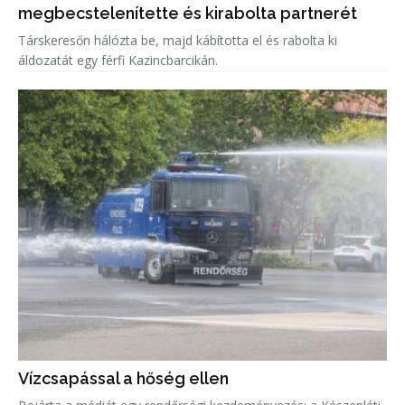
megbecstelenítette és kirabolta partnerét
Társkeresőn hálózta be, majd kábította el és rabolta ki
áldozatát egy férfi Kazincbarcikán.
Vízcsapással a hőség ellen