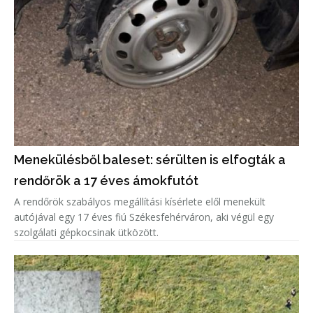
Menekülésből baleset: sérülten is elfogták a
rendőrök a 17 éves ámokfutót
A rendőrök szabályos megállítási kísérlete elől menekült
autójával egy 17 éves fiú Székesfehérváron, aki végül egy
szolgálati gépkocsinak ütközött.