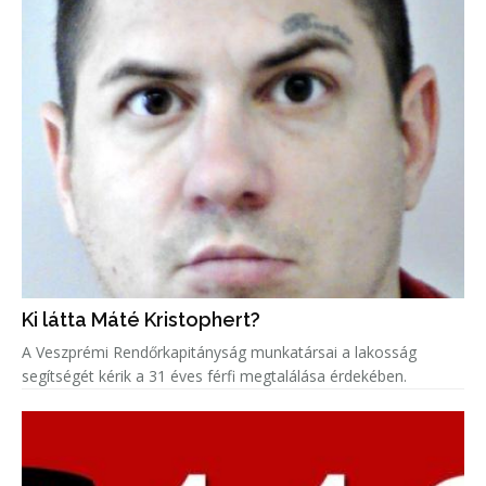
Ki látta Máté Kristophert?
A Veszprémi Rendőrkapitányság munkatársai a lakosság
segítségét kérik a 31 éves férfi megtalálása érdekében.