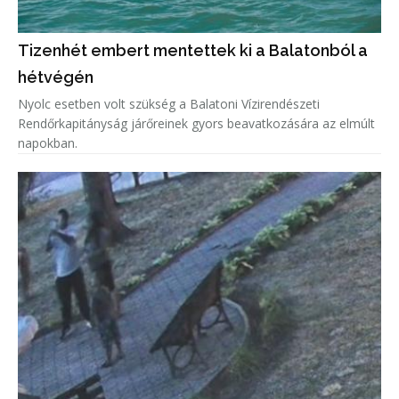
Tizenhét embert mentettek ki a Balatonból a
hétvégén
Nyolc esetben volt szükség a Balatoni Vízirendészeti
Rendőrkapitányság járőreinek gyors beavatkozására az elmúlt
napokban.