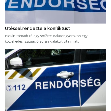
Ütéssel rendezte a konfliktust
Biciklis támadt rá egy sofőrre Balatongyörökön egy
közlekedési szituáció során kialakult vita miatt.