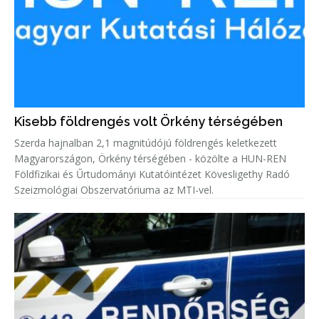
Kisebb földrengés volt Örkény térségében
Szerda hajnalban 2,1 magnitúdójú földrengés keletkezett
Magyarországon, Örkény térségében - közölte a HUN-REN
Földfizikai és Űrtudományi Kutatóintézet Kövesligethy Radó
Szeizmológiai Obszervatóriuma az MTI-vel.