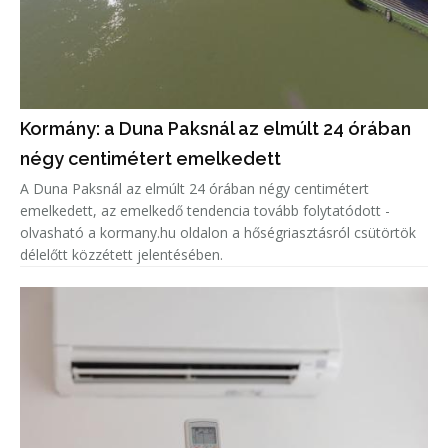
Kormány: a Duna Paksnál az elmúlt 24 órában
négy centimétert emelkedett
A Duna Paksnál az elmúlt 24 órában négy centimétert
emelkedett, az emelkedő tendencia tovább folytatódott -
olvasható a kormany.hu oldalon a hőségriasztásról csütörtök
délelőtt közzétett jelentésében.