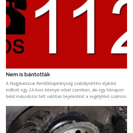
Nem is bántották
A Nagykanizsai Rendőrkapitányság szabálysértési eljárást
indított egy 24 éves letenyei nővel szemben, aki egy hónapon
belül másodszor tett valótlan bejelentést a segélyhívó számon.