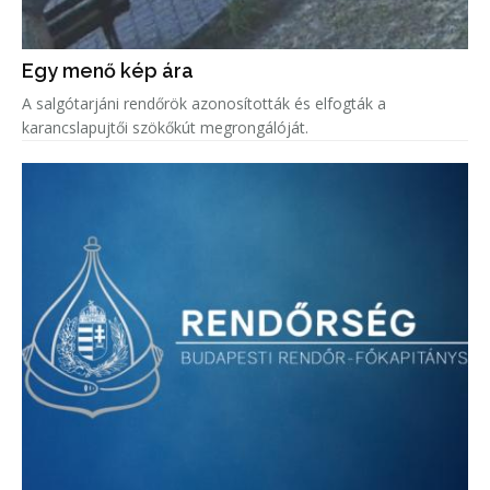
Egy menő kép ára
A salgótarjáni rendőrök azonosították és elfogták a
karancslapujtői szökőkút megrongálóját.