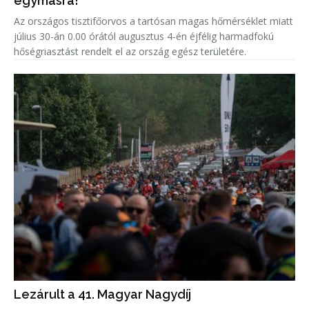
egymásra!
Az országos tisztifőorvos a tartósan magas hőmérséklet miatt
július 30-án 0.00 órától augusztus 4-én éjfélig harmadfokú
hőségriasztást rendelt el az ország egész területére.
Lezárult a 41. Magyar Nagydíj