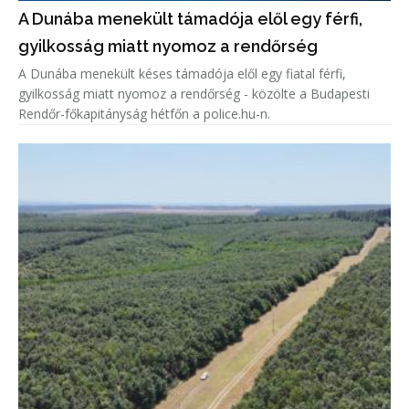
A Dunába menekült támadója elől egy férfi,
gyilkosság miatt nyomoz a rendőrség
A Dunába menekült késes támadója elől egy fiatal férfi,
gyilkosság miatt nyomoz a rendőrség - közölte a Budapesti
Rendőr-főkapitányság hétfőn a police.hu-n.