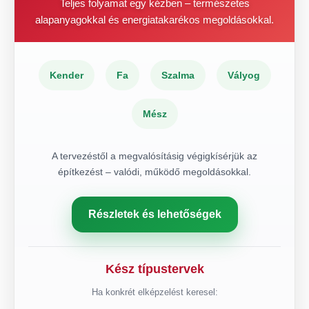
Teljes folyamat egy kézben – természetes
alapanyagokkal és energiatakarékos megoldásokkal.
Kender
Fa
Szalma
Vályog
Mész
A tervezéstől a megvalósításig végigkísérjük az
építkezést – valódi, működő megoldásokkal.
Részletek és lehetőségek
Kész típustervek
Ha konkrét elképzelést keresel: