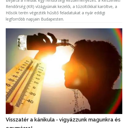
Bejárta a médiát egy rendőrségi kezdeményezés: a Készenléti
Rendőrség (KR) vízágyúinak kezelői, a tűzoltókkal karöltve, a
Hősök terén végezték hűsítő feladatukat a nyár eddigi
legforróbb napjain Budapesten.
Visszatér a kánikula - vigyázzunk magunkra és