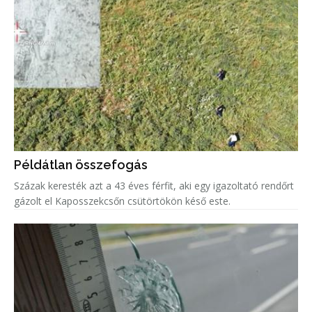
Példátlan összefogás
Százak keresték azt a 43 éves férfit, aki egy igazoltató rendőrt
gázolt el Kaposszekcsőn csütörtökön késő este.