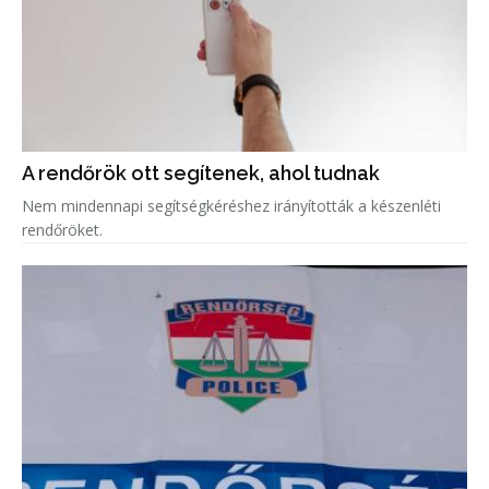
A rendőrök ott segítenek, ahol tudnak
Nem mindennapi segítségkéréshez irányították a készenléti
rendőröket.