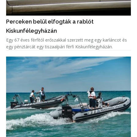
Perceken belül elfogták a rablót
Kiskunfélegyházán
Egy 67 éves férfitól erőszakkal szerzett meg egy karláncot és
egy pénztárcát egy tiszaalpári férfi Kiskunfélegyházán.