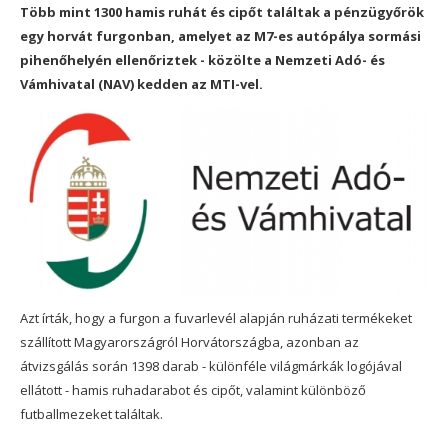
Több mint 1300 hamis ruhát és cipőt találtak a pénzügyőrök
egy horvát furgonban, amelyet az M7-es autópálya sormási
pihenőhelyén ellenőriztek - közölte a Nemzeti Adó- és
Vámhivatal (NAV) kedden az MTI-vel.
Azt írták, hogy a furgon a fuvarlevél alapján ruházati termékeket
szállított Magyarországról Horvátországba, azonban az
átvizsgálás során 1398 darab - különféle világmárkák logójával
ellátott - hamis ruhadarabot és cipőt, valamint különböző
futballmezeket találtak.