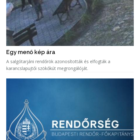
Egy menő kép ára
A salgótarjáni rendőrök azonosították és elfogták a
karancslapujtői szökőkút megrongálóját.