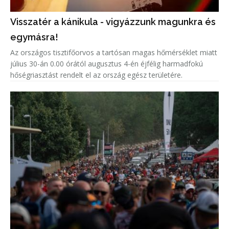
Visszatér a kánikula - vigyázzunk magunkra és
egymásra!
Az országos tisztifőorvos a tartósan magas hőmérséklet miatt
július 30-án 0.00 órától augusztus 4-én éjfélig harmadfokú
hőségriasztást rendelt el az ország egész területére.