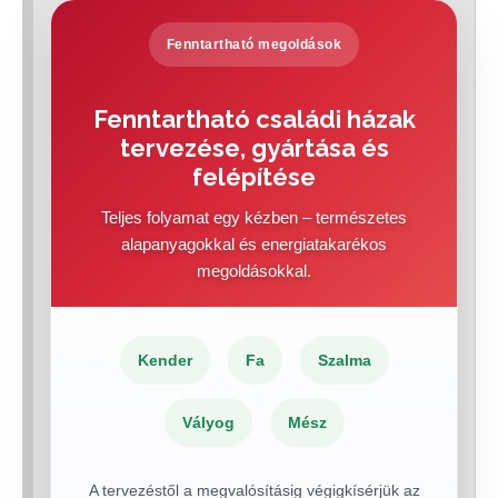
Fenntartható megoldások
Fenntartható családi házak
tervezése, gyártása és
felépítése
Teljes folyamat egy kézben – természetes
alapanyagokkal és energiatakarékos
megoldásokkal.
Kender
Fa
Szalma
Vályog
Mész
A tervezéstől a megvalósításig végigkísérjük az