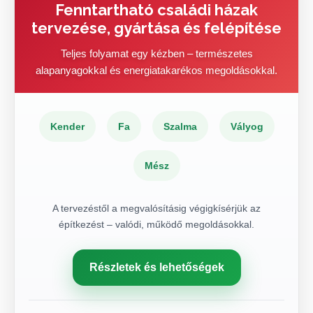
Fenntartható családi házak
tervezése, gyártása és felépítése
Teljes folyamat egy kézben – természetes
alapanyagokkal és energiatakarékos megoldásokkal.
Kender
Fa
Szalma
Vályog
Mész
A tervezéstől a megvalósításig végigkísérjük az
építkezést – valódi, működő megoldásokkal.
Részletek és lehetőségek