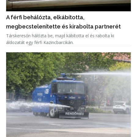
A férfi behálózta, elkábította,
megbecstelenítette és kirabolta partnerét
Társkeresőn hálózta be, majd kábította el és rabolta ki
áldozatát egy férfi Kazincbarcikán.