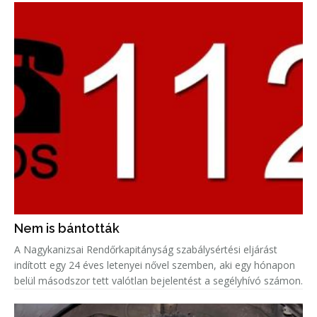
Nem is bántották
A Nagykanizsai Rendőrkapitányság szabálysértési eljárást
indított egy 24 éves letenyei nővel szemben, aki egy hónapon
belül másodszor tett valótlan bejelentést a segélyhívó számon.