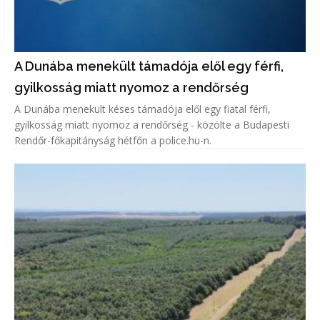
A Dunába menekült támadója elől egy férfi,
gyilkosság miatt nyomoz a rendőrség
A Dunába menekült késes támadója elől egy fiatal férfi,
gyilkosság miatt nyomoz a rendőrség - közölte a Budapesti
Rendőr-főkapitányság hétfőn a police.hu-n.