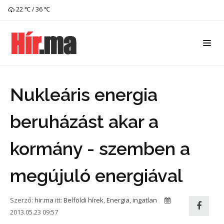
22 ℃ / 36 ℃
Nukleáris energia
beruházást akar a
kormány - szemben a
megújuló energiával
Szerző:
hir.ma
itt:
Belföldi hírek
,
Energia
,
ingatlan
2013.05.23 09:57