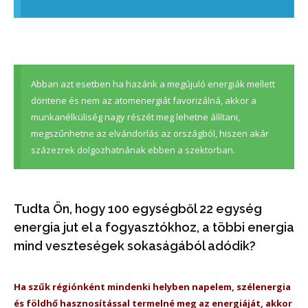
Abban azt esetben ha hazánk a megújuló energiák mellett
döntene és nem az atomenergiát favorizálná, akkor a
munkanélküliség nagy részét meg lehetne állítani,
megszűnhetne az elvándorlás az országból, hiszen akár
százezrek dolgozhatnának ebben a szektorban.
Tudta Ön, hogy 100 egységből 22 egység
energia jut el a fogyasztókhoz, a többi energia
mind veszteségek sokaságából adódik?
Ha szűk régiónként mindenki helyben napelem, szélenergia
és földhő hasznosítással termelné meg az energiáját, akkor