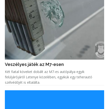
Veszélyes játék az M7-esen
Két fiatal köveket dobált az M7-es autópálya egyik
felüljárójáról Letenye közelében, egyikük egy teherautó
szélvédőjét is eltalálta.