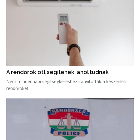
A rendőrök ott segítenek, ahol tudnak
Nem mindennapi segítségkéréshez irányították a készenléti
rendőröket.