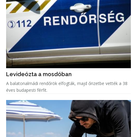
Levideózta a mosdóban
A balatonalmádi rendőrök elfogták, majd őrizetbe vették a 38
éves budapesti férfit.