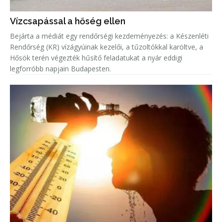
Vízcsapással a hőség ellen
Bejárta a médiát egy rendőrségi kezdeményezés: a Készenléti
Rendőrség (KR) vízágyúinak kezelői, a tűzoltókkal karöltve, a
Hősök terén végezték hűsítő feladatukat a nyár eddigi
legforróbb napjain Budapesten.