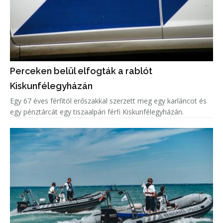
Perceken belül elfogták a rablót
Kiskunfélegyházán
Egy 67 éves férfitól erőszakkal szerzett meg egy karláncot és
egy pénztárcát egy tiszaalpári férfi Kiskunfélegyházán.