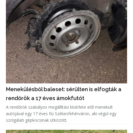
Menekülésből baleset: sérülten is elfogták a
rendőrök a 17 éves ámokfutót
A rendőrök szabályos megállítási kísérlete elől menekült
autójával egy 17 éves fiú Székesfehérváron, aki végül egy
szolgálati gépkocsinak ütközött.