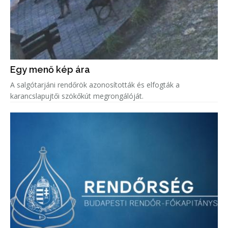
Egy menő kép ára
A salgótarjáni rendőrök azonosították és elfogták a
karancslapujtői szökőkút megrongálóját.