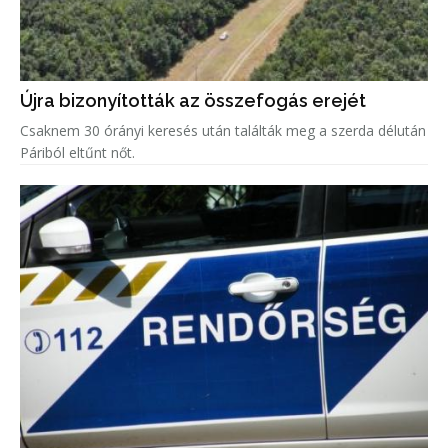
Újra bizonyították az összefogás erejét
Csaknem 30 órányi keresés után találták meg a szerda délután
Páriból eltűnt nőt.