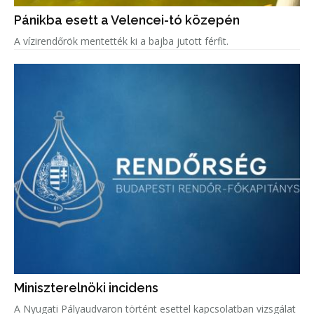
Pánikba esett a Velencei-tó közepén
A vízirendőrök mentették ki a bajba jutott férfit.
Miniszterelnöki incidens
A Nyugati Pályaudvaron történt esettel kapcsolatban vizsgálat