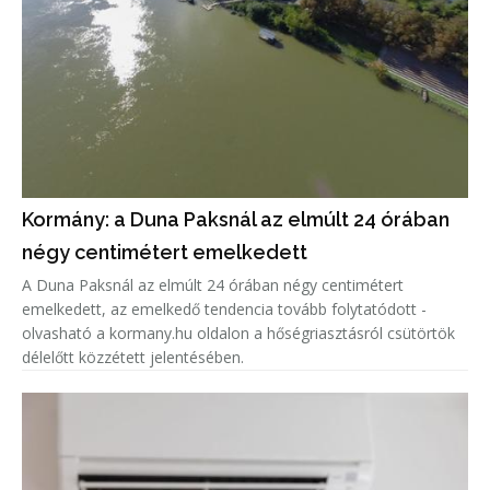
Kormány: a Duna Paksnál az elmúlt 24 órában
négy centimétert emelkedett
A Duna Paksnál az elmúlt 24 órában négy centimétert
emelkedett, az emelkedő tendencia tovább folytatódott -
olvasható a kormany.hu oldalon a hőségriasztásról csütörtök
délelőtt közzétett jelentésében.