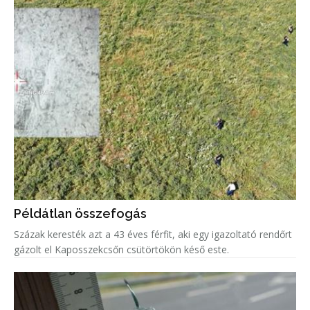
Példátlan összefogás
Százak keresték azt a 43 éves férfit, aki egy igazoltató rendőrt
gázolt el Kaposszekcsőn csütörtökön késő este.