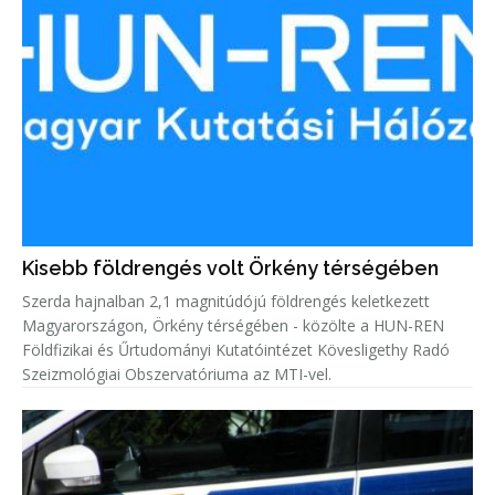
Kisebb földrengés volt Örkény térségében
Szerda hajnalban 2,1 magnitúdójú földrengés keletkezett
Magyarországon, Örkény térségében - közölte a HUN-REN
Földfizikai és Űrtudományi Kutatóintézet Kövesligethy Radó
Szeizmológiai Obszervatóriuma az MTI-vel.