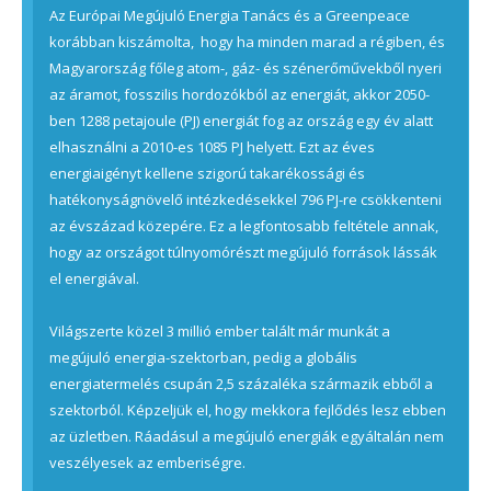
Az Európai Megújuló Energia Tanács és a Greenpeace
korábban kiszámolta, hogy ha minden marad a régiben, és
Magyarország főleg atom-, gáz- és szénerőművekből nyeri
az áramot, fosszilis hordozókból az energiát, akkor 2050-
ben 1288 petajoule (PJ) energiát fog az ország egy év alatt
elhasználni a 2010-es 1085 PJ helyett. Ezt az éves
energiaigényt kellene szigorú takarékossági és
hatékonyságnövelő intézkedésekkel 796 PJ-re csökkenteni
az évszázad közepére. Ez a legfontosabb feltétele annak,
hogy az országot túlnyomórészt megújuló források lássák
el energiával.
Világszerte közel 3 millió ember talált már munkát a
megújuló energia-szektorban, pedig a globális
energiatermelés csupán 2,5 százaléka származik ebből a
szektorból. Képzeljük el, hogy mekkora fejlődés lesz ebben
az üzletben. Ráadásul a megújuló energiák egyáltalán nem
veszélyesek az emberiségre.