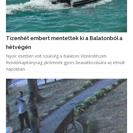
Tizenhét embert mentettek ki a Balatonból a
hétvégén
Nyolc esetben volt szükség a Balatoni Vízirendészeti
Rendőrkapitányság járőreinek gyors beavatkozására az elmúlt
napokban.