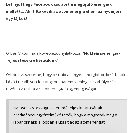
Létrejött egy Facebook csoport a megújuló energiák
mellett... Aki tiltakozik az atomenergia ellen, az nyomjon
egy lájkot!
Orbán Viktor ma a következőt nyilatkozta:
"Nukleárisenergia-
fejlesztésekre készülünk"
Orbán azt szeretné, hogy az unió az egyes energiahordozó-fajták
között ne állítson fel rangsort, hanem semleges szabályozás
révén biztosítsa az atomenergia "egyenjogúságát".
Az Ipsos 26 országra kiterjedő teljes kutatásának
eredményei egyértelművé tették, hogy a magyarok még a
japánoknál(!) is jobban elutasítják az atomenergiát.