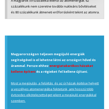
A magyarok 59 százaléka ellenzi az atomenergiát. 62
százalékunk nem szeretne további nukleáris bővítéseket
és 80 százalékunk átmeneti erőforrásként tekint az atomra.
Magyarországon teljesen megújuló energiák
segítségével is el lehetne látni az országot hővel és
árammal. Persze ehhez
energiatakarékos házakat
kellene építeni
és a régieket fel kellene újítani.
Most a megújulás, a felújítás és az új házak építése helyett
a veszélyes atomenergiába fektetünk, ami hosszú több
évtizedes elkötelezettséget jelent a megújuló energiákkal
szemben.