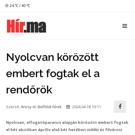
24 ℃ / 40 ℃
Nyolcvan körözött
embert fogtak el a
rendőrök
Szerző:
Ancsy
itt:
Belföldi hírek
2024.04.18 10:11
Nyolcvan, elfogatóparancs alapján körözött embert fogtak
el két akcióban április első két hetében vidéki és fővárosi