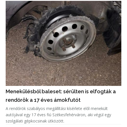
Menekülésből baleset: sérülten is elfogták a
rendőrök a 17 éves ámokfutót
A rendőrök szabályos megállítási kísérlete elől menekült
autójával egy 17 éves fiú Székesfehérváron, aki végül egy
szolgálati gépkocsinak ütközött.