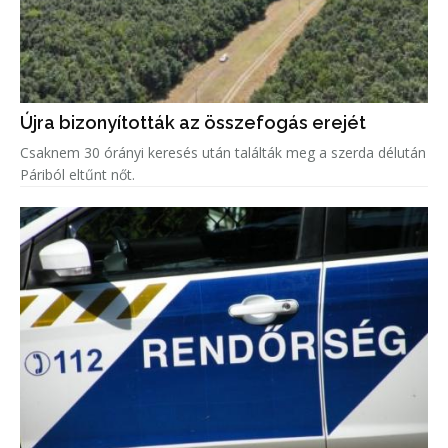
Újra bizonyították az összefogás erejét
Csaknem 30 órányi keresés után találták meg a szerda délután
Páriból eltűnt nőt.