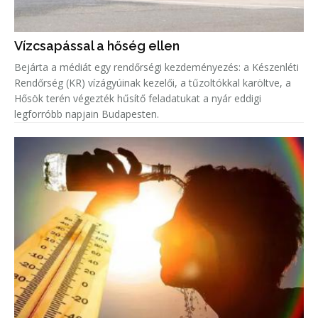
Vízcsapással a hőség ellen
Bejárta a médiát egy rendőrségi kezdeményezés: a Készenléti
Rendőrség (KR) vízágyúinak kezelői, a tűzoltókkal karöltve, a
Hősök terén végezték hűsítő feladatukat a nyár eddigi
legforróbb napjain Budapesten.