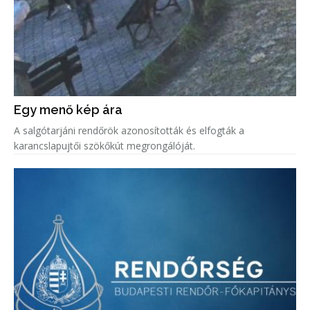
Egy menő kép ára
A salgótarjáni rendőrök azonosították és elfogták a
karancslapujtői szökőkút megrongálóját.