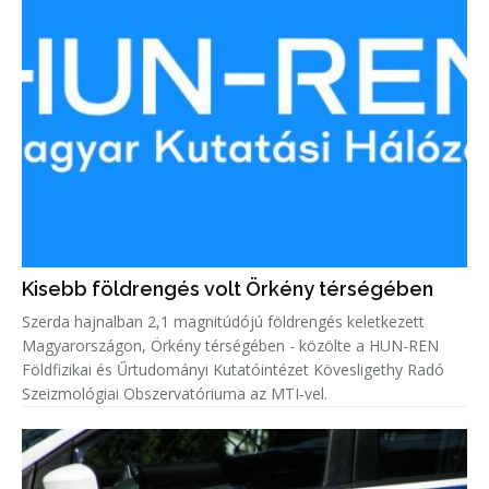
Kisebb földrengés volt Örkény térségében
Szerda hajnalban 2,1 magnitúdójú földrengés keletkezett
Magyarországon, Örkény térségében - közölte a HUN-REN
Földfizikai és Űrtudományi Kutatóintézet Kövesligethy Radó
Szeizmológiai Obszervatóriuma az MTI-vel.