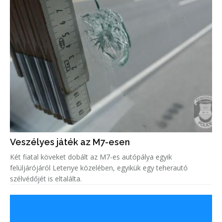
Veszélyes játék az M7-esen
Két fiatal köveket dobált az M7-es autópálya egyik
felüljárójáról Letenye közelében, egyikük egy teherautó
szélvédőjét is eltalálta.