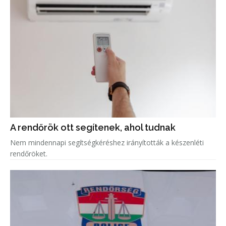
A rendőrök ott segítenek, ahol tudnak
Nem mindennapi segítségkéréshez irányították a készenléti
rendőröket.