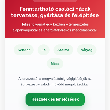
Fenntartható családi házak
tervezése, gyártása és felépítése
Teljes folyamat egy kézben – természetes
alapanyagokkal és energiatakarékos megoldásokkal.
Kender
Fa
Szalma
Vályog
Mész
A tervezéstől a megvalósításig végigkísérjük az
építkezést – valódi, működő megoldásokkal.
Részletek és lehetőségek