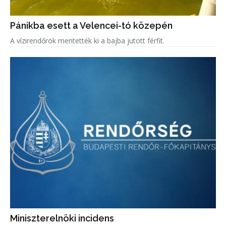
Pánikba esett a Velencei-tó közepén
A vízirendőrök mentették ki a bajba jutott férfit.
Miniszterelnöki incidens