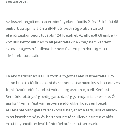
segítségével.
Az összehangolt munka eredményeként április 2. és 15. között 68
embert, az április 9-én a BRFK dél-pesti régiójában tartott
ellenőrzéskor pedig további 12-t fogtak el. Az elfogott 68 embert -
közülük kettőt eltűnés miatt jelentettek be - meg nem kezdett
szabadságvesztés, illetve be nem fizetett pénzbírság miatt
körözték - tudatták.
Tájékoztatásában a BRFK több elfogott esetét is ismertette. Egy
Fóton bujkáló férfinak kábítószer birtoklása miatt kiszabott ötéves
fegyházbüntetését kellett volna megkezdenie, a VII. Kerületi
Rendőrkapitányság pedig garázdaság gyanúja miatt kereste. Őt
április 11-én a Pest vármegyei rendőrökkel közösen fogták
el. Hetente váltogatta tartózkodási helyét az a férfi, akit csalások
miatt kiszabott négy év börtönbüntetése, illetve szintén csalás
miatt folyamatban lévő bűntetőeljárás miatt kerestek.