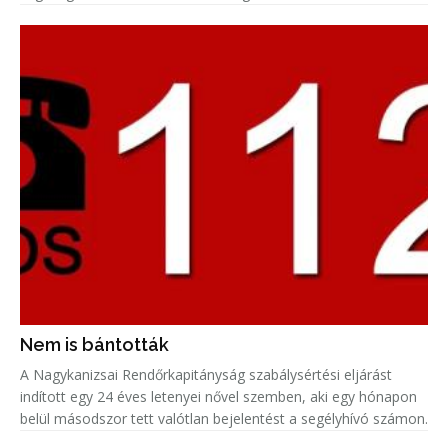
Nem is bántották
A Nagykanizsai Rendőrkapitányság szabálysértési eljárást
indított egy 24 éves letenyei nővel szemben, aki egy hónapon
belül másodszor tett valótlan bejelentést a segélyhívó számon.