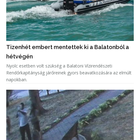
Tizenhét embert mentettek ki a Balatonból a
hétvégén
Nyolc esetben volt szükség a Balatoni Vízirendészeti
Rendőrkapitányság járőreinek gyors beavatkozására az elmúlt
napokban.