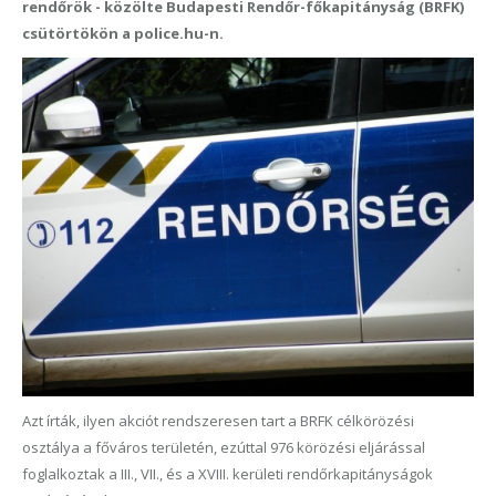
rendőrök - közölte Budapesti Rendőr-főkapitányság (BRFK)
csütörtökön a police.hu-n.
Azt írták, ilyen akciót rendszeresen tart a BRFK célkörözési
osztálya a főváros területén, ezúttal 976 körözési eljárással
foglalkoztak a III., VII., és a XVIII. kerületi rendőrkapitányságok