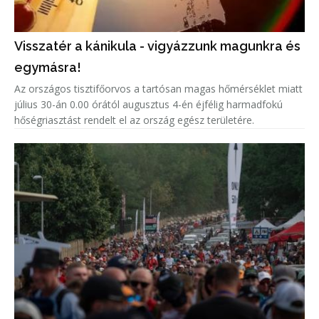
Visszatér a kánikula - vigyázzunk magunkra és
egymásra!
Az országos tisztifőorvos a tartósan magas hőmérséklet miatt
július 30-án 0.00 órától augusztus 4-én éjfélig harmadfokú
hőségriasztást rendelt el az ország egész területére.