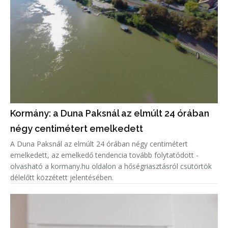
Kormány: a Duna Paksnál az elmúlt 24 órában
négy centimétert emelkedett
A Duna Paksnál az elmúlt 24 órában négy centimétert
emelkedett, az emelkedő tendencia tovább folytatódott -
olvasható a kormany.hu oldalon a hőségriasztásról csütörtök
délelőtt közzétett jelentésében.