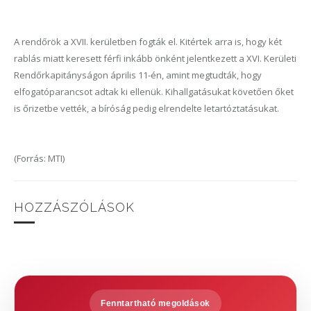
A rendőrök a XVII. kerületben fogták el. Kitértek arra is, hogy két
rablás miatt keresett férfi inkább önként jelentkezett a XVI. Kerületi
Rendőrkapitányságon április 11-én, amint megtudták, hogy
elfogatóparancsot adtak ki ellenük. Kihallgatásukat követően őket
is őrizetbe vették, a bíróság pedig elrendelte letartóztatásukat.
(Forrás: MTI)
HOZZÁSZÓLÁSOK
Fenntartható megoldások