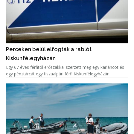
Perceken belül elfogták a rablót
Kiskunfélegyházán
Egy 67 éves férfitól erőszakkal szerzett meg egy karláncot és
egy pénztárcát egy tiszaalpári férfi Kiskunfélegyházán.