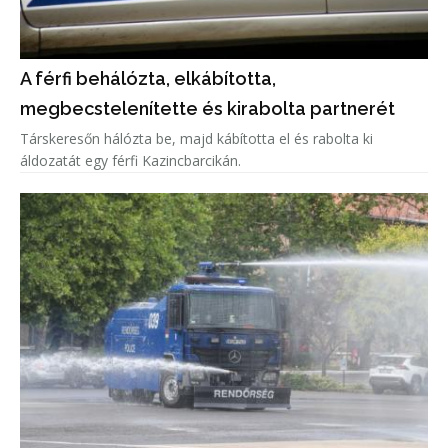
A férfi behálózta, elkábította,
megbecstelenítette és kirabolta partnerét
Társkeresőn hálózta be, majd kábította el és rabolta ki
áldozatát egy férfi Kazincbarcikán.