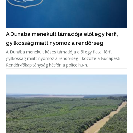
A Dunába menekült támadója elől egy férfi,
gyilkosság miatt nyomoz a rendőrség
A Dunába menekült késes támadója elől egy fiatal férfi,
gyilkosság miatt nyomoz a rendőrség - közölte a Budapesti
Rendőr-főkapitányság hétfőn a police.hu-n.