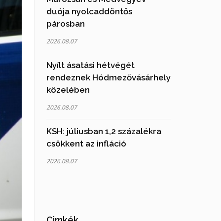
duója nyolcaddöntős
párosban
2026.08.07
Nyílt ásatási hétvégét
rendeznek Hódmezővásárhely
közelében
2026.08.07
KSH: júliusban 1,2 százalékra
csökkent az infláció
2026.08.07
Cimkék