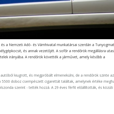
ség és a Nemzeti Adó- és Vámhivatal munkatársai szerdán a Tunyogma
mélygépkocsit, és annak vezetőjét. A sofőr a rendőrök megállásra utas
őrtelek irányába. A rendőrök követték a járművet, amely később a
utóból kiugrott, és megpróbált elmenekülni, de a rendőrök szinte a
an 5500 doboz csempészett cigarettát találtak, amelynek értéke megh
holszonda szerint - tették hozzá. A 29 éves férfit előállították, és közúti