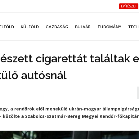
ÉPÍTÉSZET
ELFÖLD
KÜLFÖLD
GAZDASÁG
BULVÁR
TUDOMÁNY
TECH
szett cigarettát találtak 
ülő autósnál
egy, a rendőrök elől menekülő ukrán-magyar állampolgárságú
- közölte a Szabolcs-Szatmár-Bereg Megyei Rendőr-főkapitá