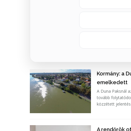
Kormány: a D
emelkedett
A Duna Paksnál az
tovább folytatódo
közzétett jelenté
A rendőrök ot