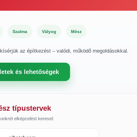
Szalma
Vályog
Mész
gkísérjük az építkezést – valódi, működő megoldásokkal.
letek és lehetőségek
ész típustervek
onkrét elképzelést keresel: