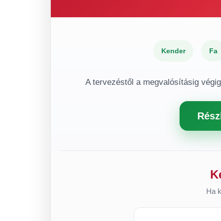
Kender
Fa
A tervezéstől a megvalósításig végi
Rész
K
Ha k