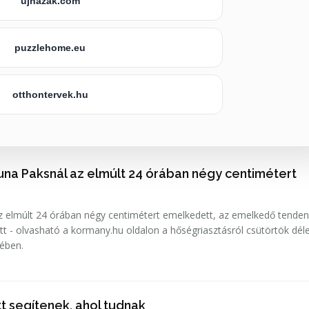
ujhazak.com
puzzlehome.eu
otthontervek.hu
una Paksnál az elmúlt 24 órában négy centimétert
 elmúlt 24 órában négy centimétert emelkedett, az emelkedő tenden
tt - olvasható a kormany.hu oldalon a hőségriasztásról csütörtök déle
sében.
t segítenek, ahol tudnak