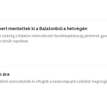
ert mentettek ki a Balatonból a hétvégén
t szükség a Balatoni Vízirendészeti Rendőrkapitányság járőreinek gyo
z elmúlt napokban.
p ára
ndőrök azonosították és elfogták a karancslapujtői szökőkút megrongá