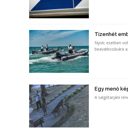
Tizenhét emb
Nyolc esetben vol
beavatkozására a
Egy menő ké
A salgótarjáni re