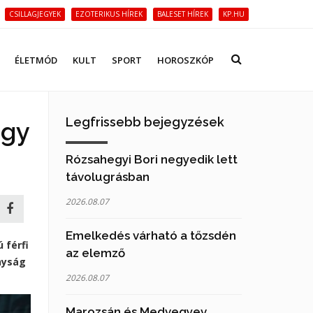
CSILLAGJEGYEK
EZOTERIKUS HÍREK
BALESET HÍREK
KP.HU
ÉLETMÓD
KULT
SPORT
HOROSZKÓP
Legfrissebb bejegyzések
egy
Rózsahegyi Bori negyedik lett
távolugrásban
2026.08.07
Emelkedés várható a tőzsdén
 férfi
az elemző
nyság
2026.08.07
Marozsán és Medvegyev