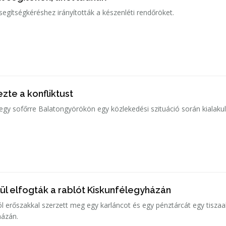
gítségkéréshez irányították a készenléti rendőröket.
zte a konfliktust
 egy sofőrre Balatongyörökön egy közlekedési szituáció során kialakul
ül elfogták a rablót Kiskunfélegyházán
ól erőszakkal szerzett meg egy karláncot és egy pénztárcát egy tiszaa
házán.