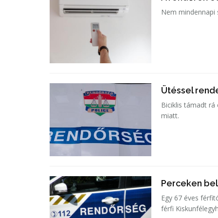
Nem mindennapi se
Ütéssel rende
Biciklis támadt rá
miatt.
Perceken bel
Egy 67 éves férfit
férfi Kiskunfélegy