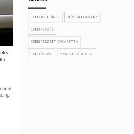
BELFÖLDI HÍREK
BŰNCSELEKMÉNY
CSEMPÉSZÉS
CSEMPÉSZETT CIGARETTA
tolcs
RENDŐRSÉG
MENEKÜLŐ AUTÓS
ító
zonnal
aladja