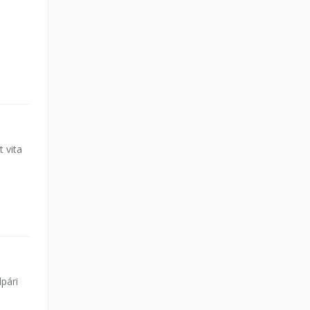
t vita
lpári