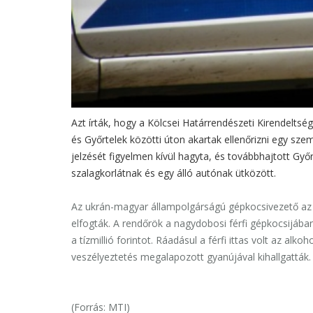
Azt írták, hogy a Kölcsei Határrendészeti Kirendelt
és Győrtelek közötti úton akartak ellenőrizni egy sze
jelzését figyelmen kívül hagyta, és továbbhajtott Gy
szalagkorlátnak és egy álló autónak ütközött.
Az ukrán-magyar állampolgárságú gépkocsivezető az a
elfogták. A rendőrök a nagydobosi férfi gépkocsijáb
a tízmillió forintot. Ráadásul a férfi ittas volt az alko
veszélyeztetés megalapozott gyanújával kihallgatták.
(Forrás: MTI)