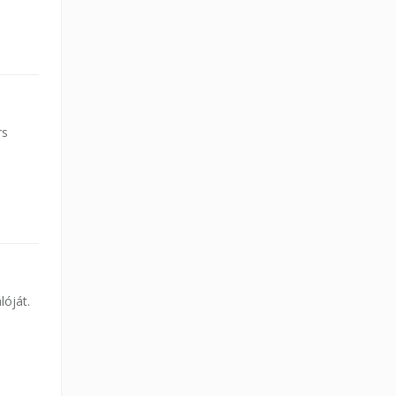
rs
lóját.