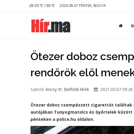
20 ℃ / 36 ℃
2026.08.07 PÉNTEK, IBOLYA
B
Ötezer doboz csempé
rendőrök elől menek
Szerző:
Ancsy
itt:
Belföldi hírek
2021.05.07 09:26
Ötezer doboz csempészett cigarettát találtak 
autójában Tunyogmatolcs és Győrtelek között 
pénteken a police.hu oldalon.