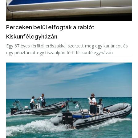
Perceken belül elfogták a rablót
Kiskunfélegyházán
Egy 67 éves férfitól erőszakkal szerzett meg egy karláncot és
egy pénztárcát egy tiszaalpári férfi Kiskunfélegyházán.