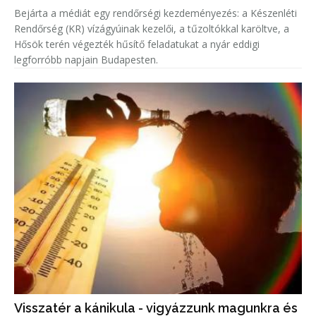
Bejárta a médiát egy rendőrségi kezdeményezés: a Készenléti
Rendőrség (KR) vízágyúinak kezelői, a tűzoltókkal karöltve, a
Hősök terén végezték hűsítő feladatukat a nyár eddigi
legforróbb napjain Budapesten.
Visszatér a kánikula - vigyázzunk magunkra és