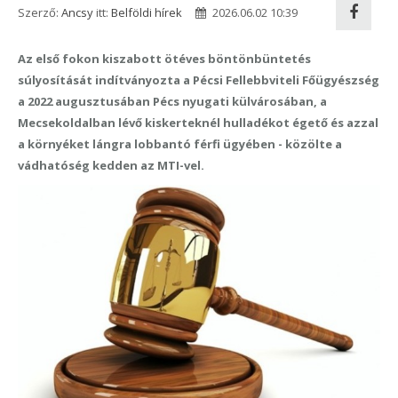
Szerző:
Ancsy
itt:
Belföldi hírek
2026.06.02 10:39
Az első fokon kiszabott ötéves böntönbüntetés
súlyosítását indítványozta a Pécsi Fellebbviteli Főügyészség
a 2022 augusztusában Pécs nyugati külvárosában, a
Mecsekoldalban lévő kiskerteknél hulladékot égető és azzal
a környéket lángra lobbantó férfi ügyében - közölte a
vádhatóség kedden az MTI-vel.