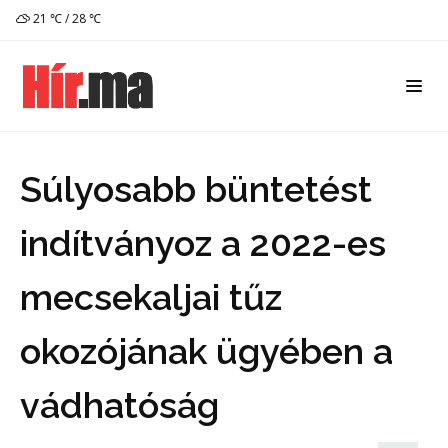
21 ℃ / 28 ℃
Súlyosabb büntetést
indítványoz a 2022-es
mecsekaljai tűz
okozójának ügyében a
vádhatóság