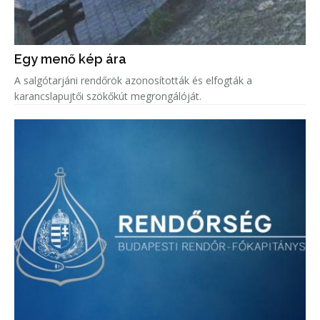
Egy menő kép ára
A salgótarjáni rendőrök azonosították és elfogták a
karancslapujtői szökőkút megrongálóját.