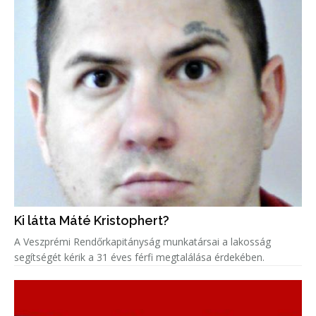
Ki látta Máté Kristophert?
A Veszprémi Rendőrkapitányság munkatársai a lakosság
segítségét kérik a 31 éves férfi megtalálása érdekében.