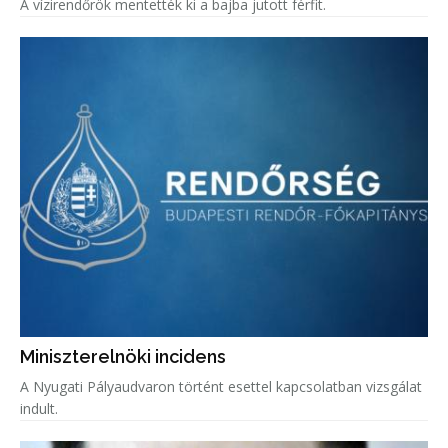
A vízirendőrök mentették ki a bajba jutott férfit.
Miniszterelnöki incidens
A Nyugati Pályaudvaron történt esettel kapcsolatban vizsgálat
indult.