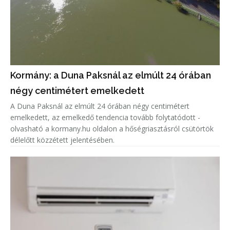
Kormány: a Duna Paksnál az elmúlt 24 órában
négy centimétert emelkedett
A Duna Paksnál az elmúlt 24 órában négy centimétert
emelkedett, az emelkedő tendencia tovább folytatódott -
olvasható a kormany.hu oldalon a hőségriasztásról csütörtök
délelőtt közzétett jelentésében.