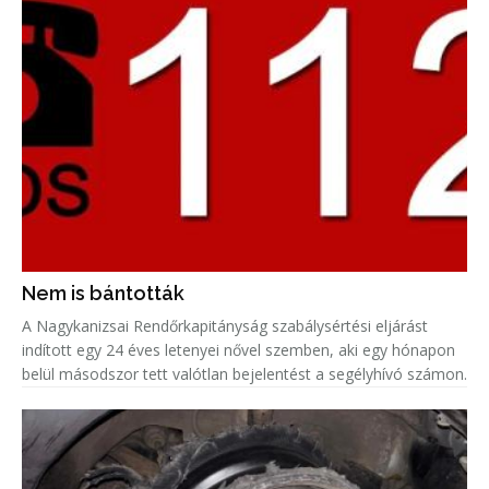
Nem is bántották
A Nagykanizsai Rendőrkapitányság szabálysértési eljárást
indított egy 24 éves letenyei nővel szemben, aki egy hónapon
belül másodszor tett valótlan bejelentést a segélyhívó számon.