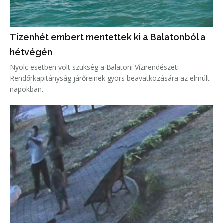
Tizenhét embert mentettek ki a Balatonból a
hétvégén
Nyolc esetben volt szükség a Balatoni Vízirendészeti
Rendőrkapitányság járőreinek gyors beavatkozására az elmúlt
napokban.