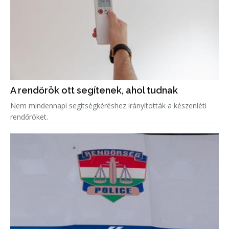
A rendőrök ott segítenek, ahol tudnak
Nem mindennapi segítségkéréshez irányították a készenléti
rendőröket.