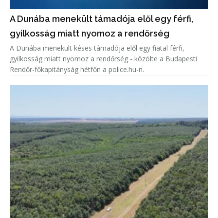
A Dunába menekült támadója elől egy férfi,
gyilkosság miatt nyomoz a rendőrség
A Dunába menekült késes támadója elől egy fiatal férfi,
gyilkosság miatt nyomoz a rendőrség - közölte a Budapesti
Rendőr-főkapitányság hétfőn a police.hu-n.