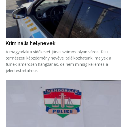
Kriminális helynevek
A magyarlakta vidékeket járva számos olyan város, falu,
természeti képződmény nevével találkozhatunk, melyek a
fülnek ismerősen hangzanak, de nem mindig kellemes a
jelentéstartalmuk.