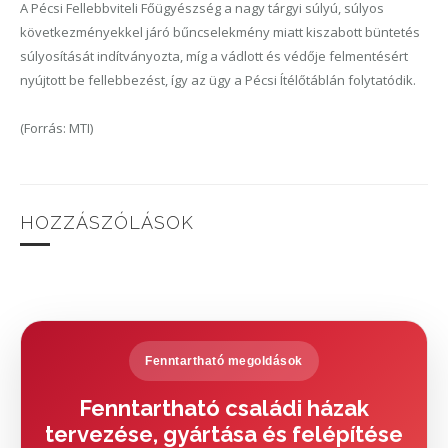
A Pécsi Fellebbviteli Főügyészség a nagy tárgyi súlyú, súlyos
következményekkel járó bűncselekmény miatt kiszabott büntetés
súlyosítását indítványozta, míg a vádlott és védője felmentésért
nyújtott be fellebbezést, így az ügy a Pécsi Ítélőtáblán folytatódik.
(Forrás: MTI)
HOZZÁSZÓLÁSOK
Fenntartható megoldások
Fenntartható családi házak
tervezése, gyártása és felépítése