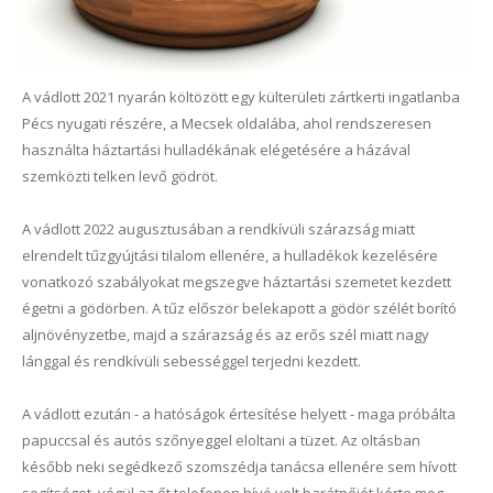
A vádlott 2021 nyarán költözött egy külterületi zártkerti ingatlanba
Pécs nyugati részére, a Mecsek oldalába, ahol rendszeresen
használta háztartási hulladékának elégetésére a házával
szemközti telken levő gödröt.
A vádlott 2022 augusztusában a rendkívüli szárazság miatt
elrendelt tűzgyújtási tilalom ellenére, a hulladékok kezelésére
vonatkozó szabályokat megszegve háztartási szemetet kezdett
égetni a gödörben. A tűz először belekapott a gödör szélét borító
aljnövényzetbe, majd a szárazság és az erős szél miatt nagy
lánggal és rendkívüli sebességgel terjedni kezdett.
A vádlott ezután - a hatóságok értesítése helyett - maga próbálta
papuccsal és autós szőnyeggel eloltani a tüzet. Az oltásban
később neki segédkező szomszédja tanácsa ellenére sem hívott