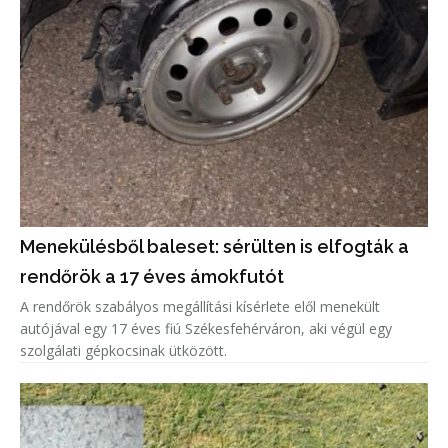
Menekülésből baleset: sérülten is elfogták a
rendőrök a 17 éves ámokfutót
A rendőrök szabályos megállítási kísérlete elől menekült
autójával egy 17 éves fiú Székesfehérváron, aki végül egy
szolgálati gépkocsinak ütközött.