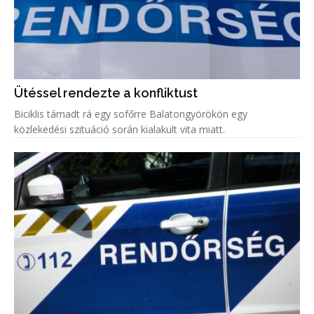
Ütéssel rendezte a konfliktust
Biciklis támadt rá egy sofőrre Balatongyörökön egy
közlekedési szituáció során kialakult vita miatt.