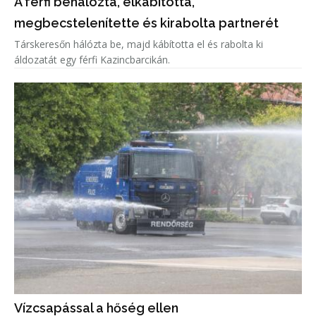
A férfi behálózta, elkábította,
megbecstelenítette és kirabolta partnerét
Társkeresőn hálózta be, majd kábította el és rabolta ki
áldozatát egy férfi Kazincbarcikán.
Vízcsapással a hőség ellen