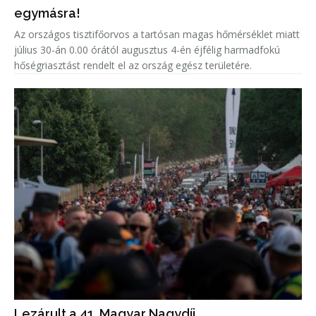
egymásra!
Az országos tisztifőorvos a tartósan magas hőmérséklet miatt
július 30-án 0.00 órától augusztus 4-én éjfélig harmadfokú
hőségriasztást rendelt el az ország egész területére.
Lezárult a 41. Magyar Nagydíj