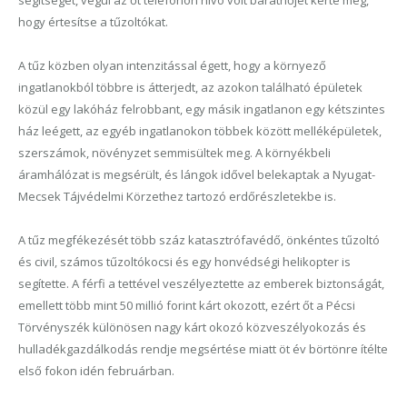
segítséget, végül az őt telefonon hívó volt barátnőjét kérte meg,
hogy értesítse a tűzoltókat.
A tűz közben olyan intenzitással égett, hogy a környező
ingatlanokból többre is átterjedt, az azokon található épületek
közül egy lakóház felrobbant, egy másik ingatlanon egy kétszintes
ház leégett, az egyéb ingatlanokon többek között melléképületek,
szerszámok, növényzet semmisültek meg. A környékbeli
áramhálózat is megsérült, és lángok idővel belekaptak a Nyugat-
Mecsek Tájvédelmi Körzethez tartozó erdőrészletekbe is.
A tűz megfékezését több száz katasztrófavédő, önkéntes tűzoltó
és civil, számos tűzoltókocsi és egy honvédségi helikopter is
segítette. A férfi a tettével veszélyeztette az emberek biztonságát,
emellett több mint 50 millió forint kárt okozott, ezért őt a Pécsi
Törvényszék különösen nagy kárt okozó közveszélyokozás és
hulladékgazdálkodás rendje megsértése miatt öt év börtönre ítélte
első fokon idén februárban.