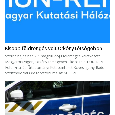
Kisebb földrengés volt Örkény térségében
Szerda hajnalban 2,1 magnitúdójú földrengés keletkezett
Magyarországon, Örkény térségében - közölte a HUN-REN
Földfizikai és Űrtudományi Kutatóintézet Kövesligethy Radó
Szeizmológiai Obszervatóriuma az MTI-vel.