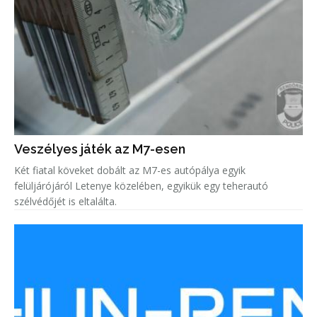
Veszélyes játék az M7-esen
Két fiatal köveket dobált az M7-es autópálya egyik
felüljárójáról Letenye közelében, egyikük egy teherautó
szélvédőjét is eltalálta.