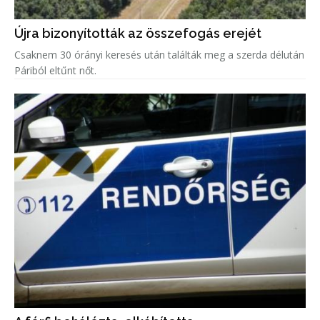
Újra bizonyították az összefogás erejét
Csaknem 30 órányi keresés után találták meg a szerda délután
Páriból eltűnt nőt.