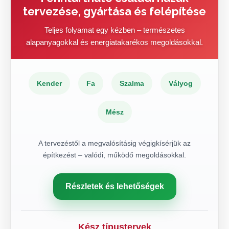
tervezése, gyártása és felépítése
Teljes folyamat egy kézben – természetes
alapanyagokkal és energiatakarékos megoldásokkal.
Kender
Fa
Szalma
Vályog
Mész
A tervezéstől a megvalósításig végigkísérjük az
építkezést – valódi, működő megoldásokkal.
Részletek és lehetőségek
Kész típustervek