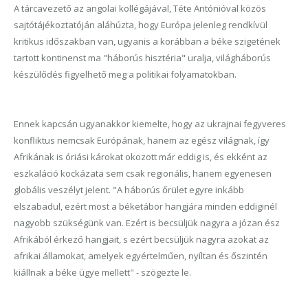
A tárcavezető az angolai kollégájával, Téte Antónióval közös
sajtótájékoztatóján aláhúzta, hogy Európa jelenleg rendkívül
kritikus időszakban van, ugyanis a korábban a béke szigetének
tartott kontinenst ma "háborús hisztéria" uralja, világháborús
készülődés figyelhető meg a politikai folyamatokban.
Ennek kapcsán ugyanakkor kiemelte, hogy az ukrajnai fegyveres
konfliktus nemcsak Európának, hanem az egész világnak, így
Afrikának is óriási károkat okozott már eddig is, és ekként az
eszkaláció kockázata sem csak regionális, hanem egyenesen
globális veszélyt jelent. "A háborús őrület egyre inkább
elszabadul, ezért most a béketábor hangjára minden eddiginél
nagyobb szükségünk van. Ezért is becsüljük nagyra a józan ész
Afrikából érkező hangjait, s ezért becsüljük nagyra azokat az
afrikai államokat, amelyek egyértelműen, nyíltan és őszintén
kiállnak a béke ügye mellett" - szögezte le.