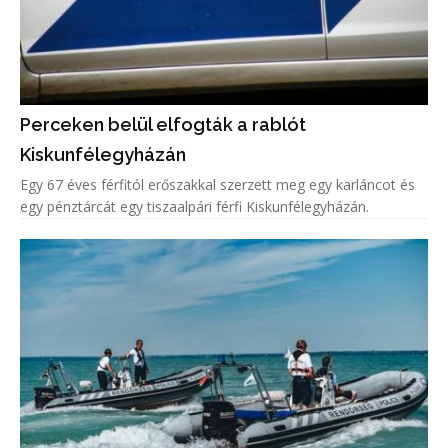
Perceken belül elfogták a rablót
Kiskunfélegyházán
Egy 67 éves férfitól erőszakkal szerzett meg egy karláncot és
egy pénztárcát egy tiszaalpári férfi Kiskunfélegyházán.