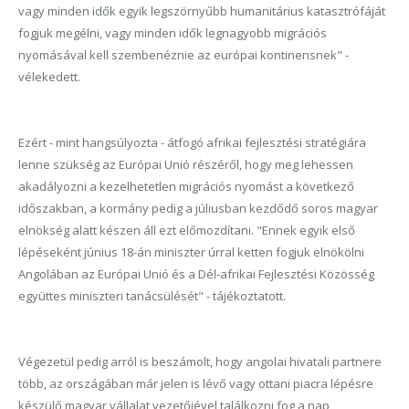
vagy minden idők egyik legszörnyűbb humanitárius katasztrófáját
fogjuk megélni, vagy minden idők legnagyobb migrációs
nyomásával kell szembenéznie az európai kontinensnek" -
vélekedett.
Ezért - mint hangsúlyozta - átfogó afrikai fejlesztési stratégiára
lenne szükség az Európai Unió részéről, hogy meg lehessen
akadályozni a kezelhetetlen migrációs nyomást a következő
időszakban, a kormány pedig a júliusban kezdődő soros magyar
elnökség alatt készen áll ezt előmozdítani. "Ennek egyik első
lépéseként június 18-án miniszter úrral ketten fogjuk elnökölni
Angolában az Európai Unió és a Dél-afrikai Fejlesztési Közösség
együttes miniszteri tanácsülését" - tájékoztatott.
Végezetül pedig arról is beszámolt, hogy angolai hivatali partnere
több, az országában már jelen is lévő vagy ottani piacra lépésre
készülő magyar vállalat vezetőjével találkozni fog a nap