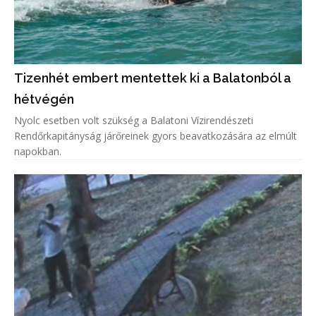
Tizenhét embert mentettek ki a Balatonból a
hétvégén
Nyolc esetben volt szükség a Balatoni Vízirendészeti
Rendőrkapitányság járőreinek gyors beavatkozására az elmúlt
napokban.