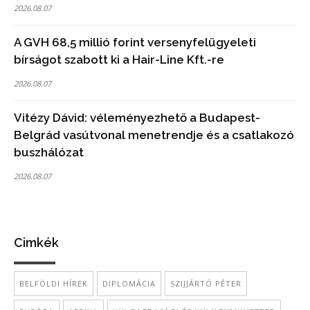
2026.08.07
A GVH 68,5 millió forint versenyfelügyeleti
bírságot szabott ki a Hair-Line Kft.-re
2026.08.07
Vitézy Dávid: véleményezhető a Budapest-
Belgrád vasútvonal menetrendje és a csatlakozó
buszhálózat
2026.08.07
Cimkék
BELFÖLDI HÍREK
DIPLOMÁCIA
SZIJJÁRTÓ PÉTER