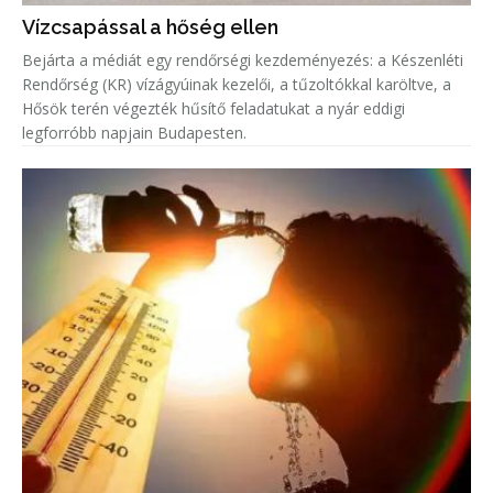
Vízcsapással a hőség ellen
Bejárta a médiát egy rendőrségi kezdeményezés: a Készenléti
Rendőrség (KR) vízágyúinak kezelői, a tűzoltókkal karöltve, a
Hősök terén végezték hűsítő feladatukat a nyár eddigi
legforróbb napjain Budapesten.