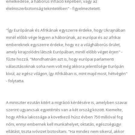
emelkedése, a háborús infláció képében, vagy az
élelmiszerbiztonság tekintetében" - figyelmeztetett.
"Így Európának és Afrikának egyszerre érdeke, hogy Ukrajnában
minél előbb vége legyen a háborúnak, az európai és az afrikai
embereknek egyszerre érdeke, hogy ez a világháborús őrület,
amely kirajzolódni látszik Európában, minél előbb véget érjen" -
fűzte hozzá. "Mondhatnám azt is, hogy európai parlamenti
választásoknak soha nem volt még akkora jelentősége Európán
kívül, az egész világon, így Afrikában is, mint majd most, hétvégén"
- folytatta.
A miniszter ezután kitért a migráció kérdésére is, amelyben szavai
szerint ugyancsak egyetértés van a két ország között. Kiemelte,
hogy Afrika lakossága a következő húsz évben 750 millióval fog
nőni, ennyi embernek kell munkahelyet, oktatás, egészségügyi
ellátást, tiszta ivóvizet biztosítani. "Ha mindez nem sikerül, akkor