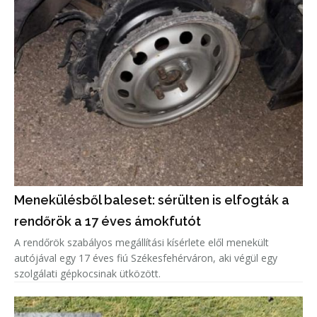
Menekülésből baleset: sérülten is elfogták a
rendőrök a 17 éves ámokfutót
A rendőrök szabályos megállítási kísérlete elől menekült
autójával egy 17 éves fiú Székesfehérváron, aki végül egy
szolgálati gépkocsinak ütközött.