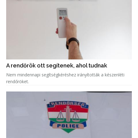
A rendőrök ott segítenek, ahol tudnak
Nem mindennapi segítségkéréshez irányították a készenléti
rendőröket.