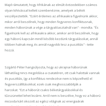
Majd rámutatott, hogy Afrikának az elmúlt évtizedekben számos
olyan kihívással kellett szembenéznie, amelyek a békét
veszélyeztették. "Ezért érdemes az afrikaiakra figyelnünk akkor,
mikor arról beszélnek, hogy minden fegyveres konfliktusnak,
minden háborúnak a vége a tárgyalóasztalnál van" - mondta. "És
figyelnünk kell az afrikaiakra akkor, amikor arról beszélnek, hogy
egy háború kapcsán minél később kezdünk tárgyalásokat, annál
többen halnak meg, és annál nagyobb lesz a pusztítás" - tette
hozzá.
Szijjártó Péter hangsúlyozta, hogy az ukrajnai háborúnak
láthatólag nincs megoldása a csatatéren, ott csak halottak vannak
és pusztítás, így a konfliktus rendezése nem is képzelhető el
fegyverszállításokkal, ezek csak meghosszabbítják a
harcokat. "Ezt a háborút csakis béketárgyalásokkal és
tűzszünettel lehet lezárni. Arról nem is beszélve, hogy ez a háború
micsoda kárt okozott az egész világnak az energiaárak