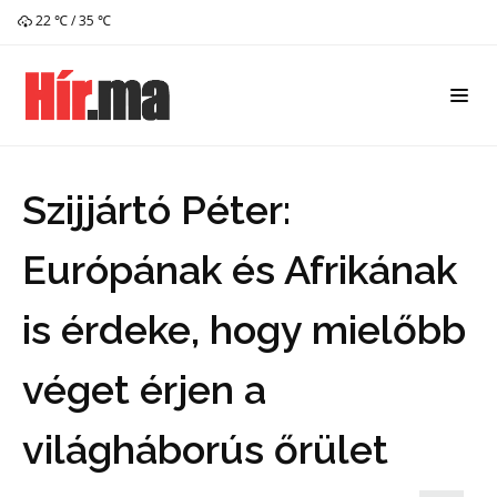
22 ℃ / 35 ℃
Szijjártó Péter:
Európának és Afrikának
is érdeke, hogy mielőbb
véget érjen a
világháborús őrület