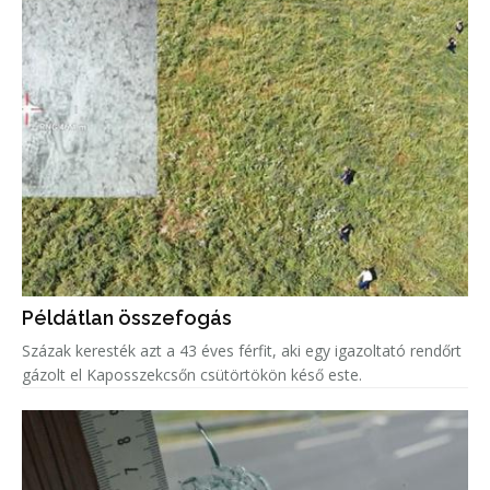
Példátlan összefogás
Százak keresték azt a 43 éves férfit, aki egy igazoltató rendőrt
gázolt el Kaposszekcsőn csütörtökön késő este.