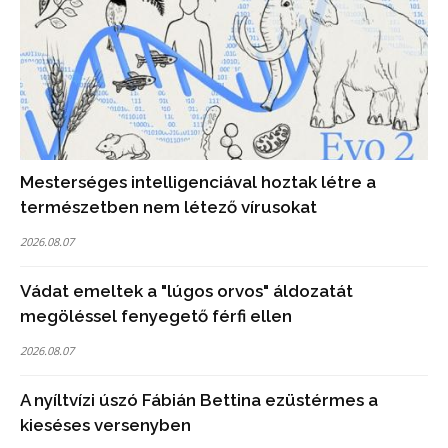
Mesterséges intelligenciával hoztak létre a
természetben nem létező vírusokat
2026.08.07
Vádat emeltek a "lúgos orvos" áldozatát
megöléssel fenyegető férfi ellen
2026.08.07
A nyíltvízi úszó Fábián Bettina ezüstérmes a
kieséses versenyben