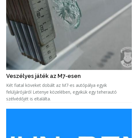
Veszélyes játék az M7-esen
Két fiatal köveket dobált az M7-es autópálya egyik
felüljárójáról Letenye közelében, egyikük egy teherautó
szélvédőjét is eltalálta.