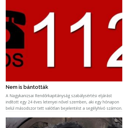
Nem is bántották
A Nagykanizsai Rendőrkapitányság szabálysértési eljárást
indított egy 24 éves letenyei nővel szemben, aki egy hónapon
belül másodszor tett valótlan bejelentést a segélyhívó számon.