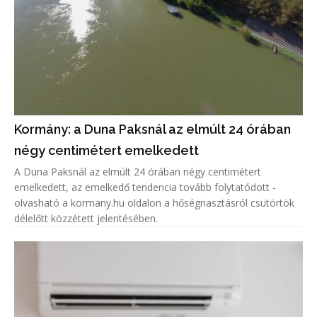
Kormány: a Duna Paksnál az elmúlt 24 órában
négy centimétert emelkedett
A Duna Paksnál az elmúlt 24 órában négy centimétert
emelkedett, az emelkedő tendencia tovább folytatódott -
olvasható a kormany.hu oldalon a hőségriasztásról csütörtök
délelőtt közzétett jelentésében.