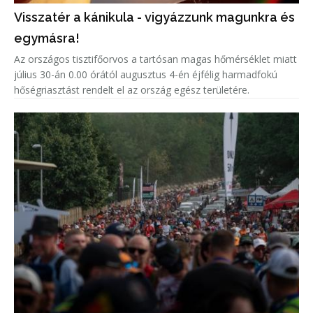
Visszatér a kánikula - vigyázzunk magunkra és
egymásra!
Az országos tisztifőorvos a tartósan magas hőmérséklet miatt
július 30-án 0.00 órától augusztus 4-én éjfélig harmadfokú
hőségriasztást rendelt el az ország egész területére.