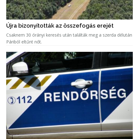
Újra bizonyították az összefogás erejét
Csaknem 30 órányi keresés után találták meg a szerda délután
Páriból eltűnt nőt.