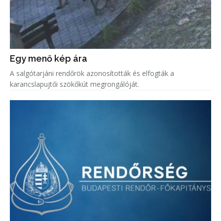
Egy menő kép ára
A salgótarjáni rendőrök azonosították és elfogták a
karancslapujtői szökőkút megrongálóját.