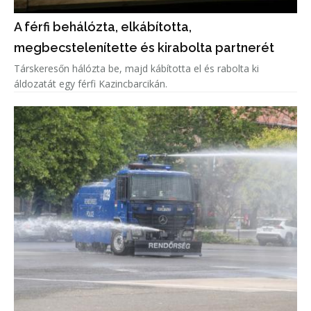
A férfi behálózta, elkábította,
megbecstelenítette és kirabolta partnerét
Társkeresőn hálózta be, majd kábította el és rabolta ki
áldozatát egy férfi Kazincbarcikán.