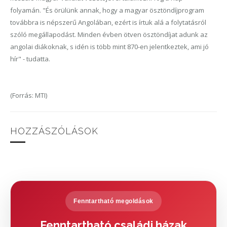
folyamán. "És örülünk annak, hogy a magyar ösztöndíjprogram
továbbra is népszerű Angolában, ezért is írtuk alá a folytatásról
szóló megállapodást. Minden évben ötven ösztöndíjat adunk az
angolai diákoknak, s idén is több mint 870-en jelentkeztek, ami jó
hír" - tudatta.
(Forrás: MTI)
HOZZÁSZÓLÁSOK
Fenntartható megoldások
Fenntartható családi házak