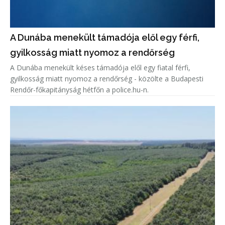
A Dunába menekült támadója elől egy férfi,
gyilkosság miatt nyomoz a rendőrség
A Dunába menekült késes támadója elől egy fiatal férfi,
gyilkosság miatt nyomoz a rendőrség - közölte a Budapesti
Rendőr-főkapitányság hétfőn a police.hu-n.