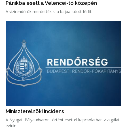
Pánikba esett a Velencei-tó közepén
A vízirendőrök mentették ki a bajba jutott férfit.
Miniszterelnöki incidens
A Nyugati Pályaudvaron történt esettel kapcsolatban vizsgálat
indult.