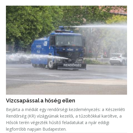
Vízcsapással a hőség ellen
Bejárta a médiát egy rendőrségi kezdeményezés: a Készenléti
Rendőrség (KR) vízágyúinak kezelői, a tűzoltókkal karöltve, a
Hősök terén végezték hűsítő feladatukat a nyár eddigi
legforróbb napjain Budapesten.