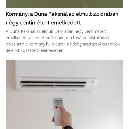
Kormány: a Duna Paksnál az elmúlt 24 órában
négy centimétert emelkedett
A Duna Paksnál az elmúlt 24 órában négy centimétert
emelkedett, az emelkedő tendencia tovább folytatódott -
olvasható a kormany.hu oldalon a hőségriasztásról csütörtök
délelőtt közzétett jelentésében.