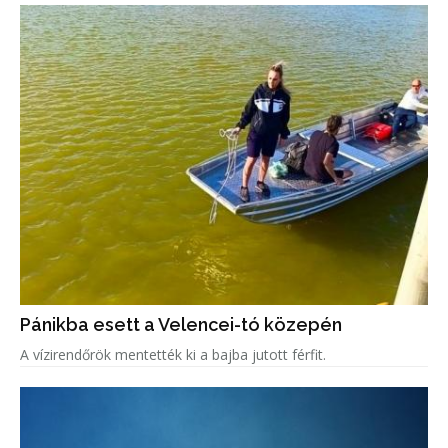
Pánikba esett a Velencei-tó közepén
A vízirendőrök mentették ki a bajba jutott férfit.