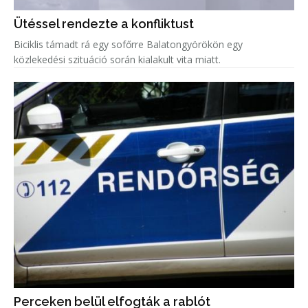
Ütéssel rendezte a konfliktust
Biciklis támadt rá egy sofőrre Balatongyörökön egy
közlekedési szituáció során kialakult vita miatt.
Perceken belül elfogták a rablót