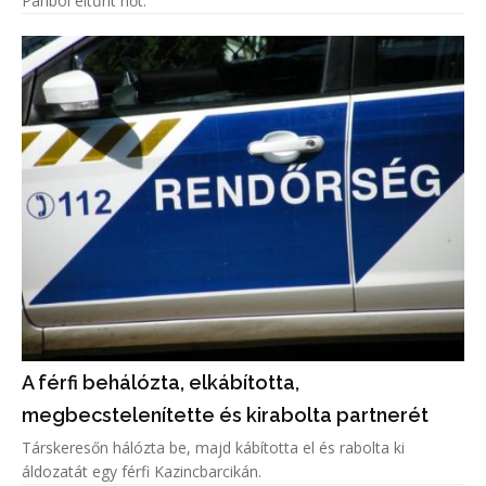
Páriból eltűnt nőt.
A férfi behálózta, elkábította,
megbecstelenítette és kirabolta partnerét
Társkeresőn hálózta be, majd kábította el és rabolta ki
áldozatát egy férfi Kazincbarcikán.