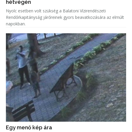
hétvégén
Nyolc esetben volt szükség a Balatoni Vízirendészeti
Rendőrkapitányság járőreinek gyors beavatkozására az elmúlt
napokban.
Egy menő kép ára