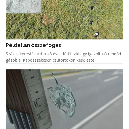
Példátlan összefogás
Százak keresték azt a 43 éves férfit, aki egy igazoltató rendőrt
gázolt el Kaposszekcsőn csütörtökön késő este.