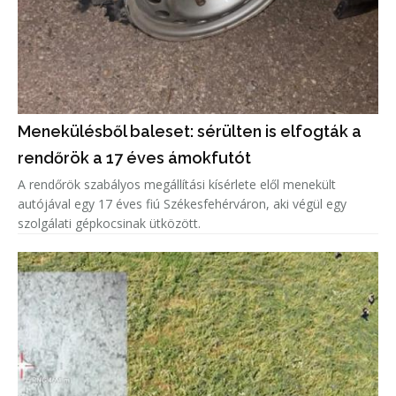
Menekülésből baleset: sérülten is elfogták a
rendőrök a 17 éves ámokfutót
A rendőrök szabályos megállítási kísérlete elől menekült
autójával egy 17 éves fiú Székesfehérváron, aki végül egy
szolgálati gépkocsinak ütközött.