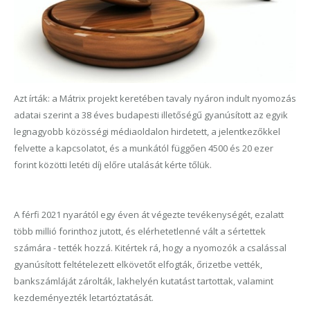
Azt írták: a Mátrix projekt keretében tavaly nyáron indult nyomozás
adatai szerint a 38 éves budapesti illetőségű gyanúsított az egyik
legnagyobb közösségi médiaoldalon hirdetett, a jelentkezőkkel
felvette a kapcsolatot, és a munkától függően 4500 és 20 ezer
forint közötti letéti díj előre utalását kérte tőlük.
A férfi 2021 nyarától egy éven át végezte tevékenységét, ezalatt
több millió forinthoz jutott, és elérhetetlenné vált a sértettek
számára - tették hozzá. Kitértek rá, hogy a nyomozók a csalással
gyanúsított feltételezett elkövetőt elfogták, őrizetbe vették,
bankszámláját zárolták, lakhelyén kutatást tartottak, valamint
kezdeményezték letartóztatását.