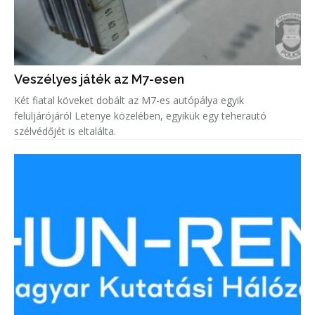
Veszélyes játék az M7-esen
Két fiatal köveket dobált az M7-es autópálya egyik
felüljárójáról Letenye közelében, egyikük egy teherautó
szélvédőjét is eltalálta.