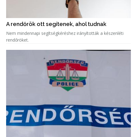
A rendőrök ott segítenek, ahol tudnak
Nem mindennapi segítségkéréshez irányították a készenléti
rendőröket.