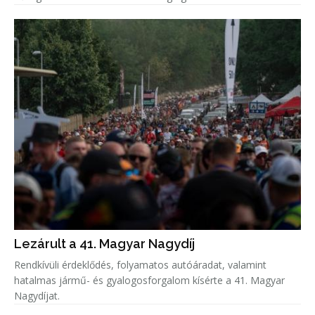
Lezárult a 41. Magyar Nagydíj
Rendkívüli érdeklődés, folyamatos autóáradat, valamint
hatalmas jármű- és gyalogosforgalom kísérte a 41. Magyar
Nagydíjat.