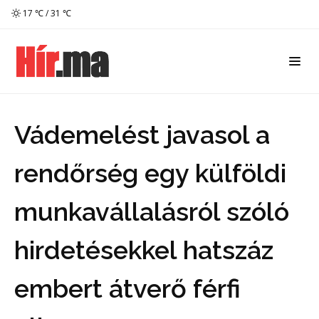
17 ℃ / 31 ℃
Vádemelést javasol a
rendőrség egy külföldi
munkavállalásról szóló
hirdetésekkel hatszáz
embert átverő férfi