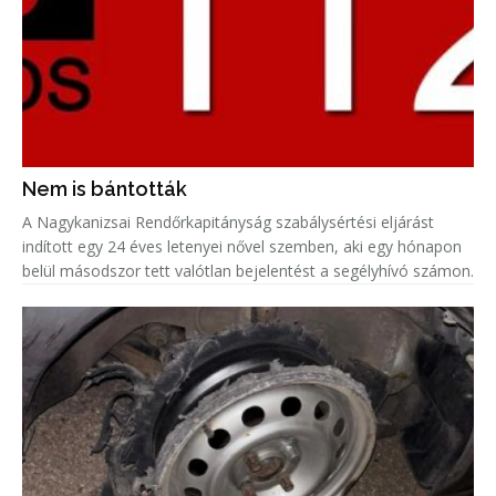
Nem is bántották
A Nagykanizsai Rendőrkapitányság szabálysértési eljárást
indított egy 24 éves letenyei nővel szemben, aki egy hónapon
belül másodszor tett valótlan bejelentést a segélyhívó számon.