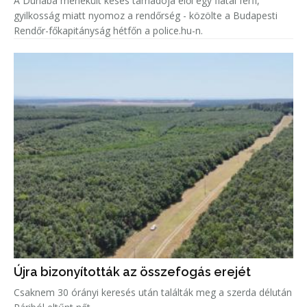
A Dunába menekült késes támadója elől egy fiatal férfi,
gyilkosság miatt nyomoz a rendőrség - közölte a Budapesti
Rendőr-főkapitányság hétfőn a police.hu-n.
Újra bizonyították az összefogás erejét
Csaknem 30 órányi keresés után találták meg a szerda délután