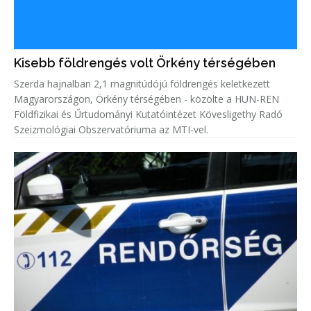
Kisebb földrengés volt Örkény térségében
Szerda hajnalban 2,1 magnitúdójú földrengés keletkezett
Magyarországon, Örkény térségében - közölte a HUN-REN
Földfizikai és Űrtudományi Kutatóintézet Kövesligethy Radó
Szeizmológiai Obszervatóriuma az MTI-vel.