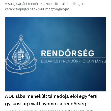
A salgótarjáni rendőrök azonosították és elfogták a
karancslapujtői szökőkút megrongálóját.
A Dunába menekült támadója elől egy férfi,
gyilkosság miatt nyomoz a rendőrség