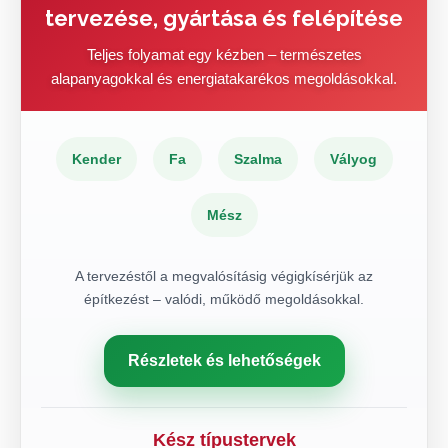
tervezése, gyártása és felépítése
Teljes folyamat egy kézben – természetes
alapanyagokkal és energiatakarékos megoldásokkal.
Kender
Fa
Szalma
Vályog
Mész
A tervezéstől a megvalósításig végigkísérjük az
építkezést – valódi, működő megoldásokkal.
Részletek és lehetőségek
Kész típustervek