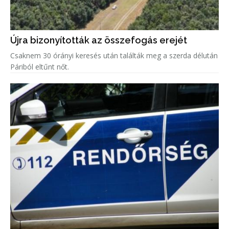
Újra bizonyították az összefogás erejét
Csaknem 30 órányi keresés után találták meg a szerda délután
Páriból eltűnt nőt.