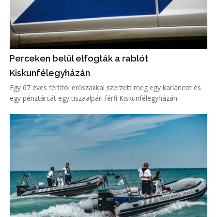
Perceken belül elfogták a rablót
Kiskunfélegyházán
Egy 67 éves férfitól erőszakkal szerzett meg egy karláncot és
egy pénztárcát egy tiszaalpári férfi Kiskunfélegyházán.