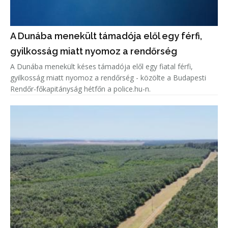
A Dunába menekült támadója elől egy férfi,
gyilkosság miatt nyomoz a rendőrség
A Dunába menekült késes támadója elől egy fiatal férfi,
gyilkosság miatt nyomoz a rendőrség - közölte a Budapesti
Rendőr-főkapitányság hétfőn a police.hu-n.