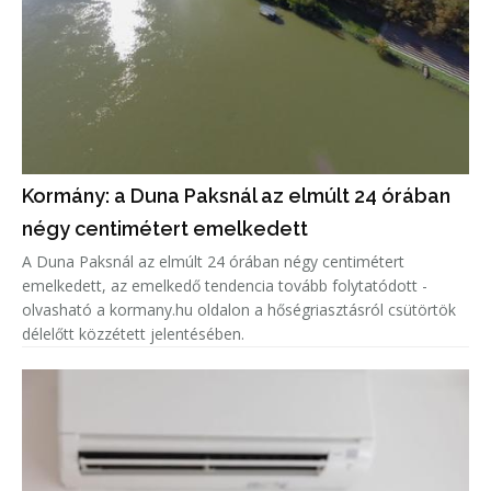
Kormány: a Duna Paksnál az elmúlt 24 órában
négy centimétert emelkedett
A Duna Paksnál az elmúlt 24 órában négy centimétert
emelkedett, az emelkedő tendencia tovább folytatódott -
olvasható a kormany.hu oldalon a hőségriasztásról csütörtök
délelőtt közzétett jelentésében.