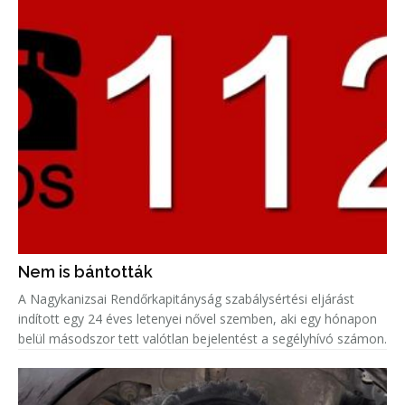
Nem is bántották
A Nagykanizsai Rendőrkapitányság szabálysértési eljárást
indított egy 24 éves letenyei nővel szemben, aki egy hónapon
belül másodszor tett valótlan bejelentést a segélyhívó számon.