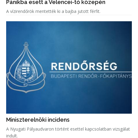
Pánikba esett a Velencei-tó közepén
A vízirendőrök mentették ki a bajba jutott férfit.
Miniszterelnöki incidens
A Nyugati Pályaudvaron történt esettel kapcsolatban vizsgálat
indult.