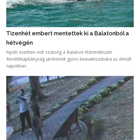
Tizenhét embert mentettek ki a Balatonból a
hétvégén
Nyolc esetben volt szükség a Balatoni Vízirendészeti
Rendőrkapitányság járőreinek gyors beavatkozására az elmúlt
napokban.