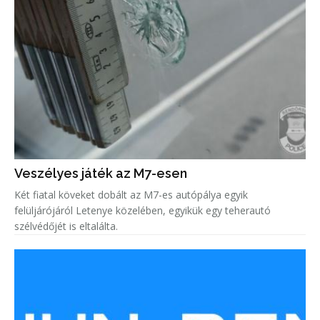
Veszélyes játék az M7-esen
Két fiatal köveket dobált az M7-es autópálya egyik
felüljárójáról Letenye közelében, egyikük egy teherautó
szélvédőjét is eltalálta.