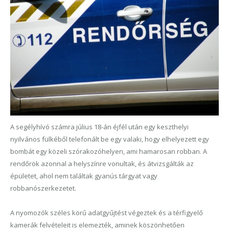
A segélyhívó számra július 18-án éjfél után egy keszthelyi
nyilvános fülkéből telefonált be egy valaki, hogy elhelyezett egy
bombát egy közeli szórakozóhelyen, ami hamarosan robban. A
rendőrök azonnal a helyszínre vonultak, és átvizsgálták az
épületet, ahol nem találtak gyanús tárgyat vagy
robbanószerkezetet.
A nyomozók széles körű adatgyűjtést végeztek és a térfigyelő
kamerák felvételeit is elemezték, aminek köszönhetően