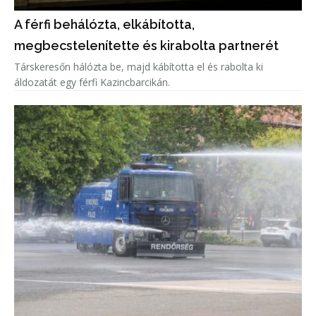
A férfi behálózta, elkábította,
megbecstelenítette és kirabolta partnerét
Társkeresőn hálózta be, majd kábította el és rabolta ki
áldozatát egy férfi Kazincbarcikán.