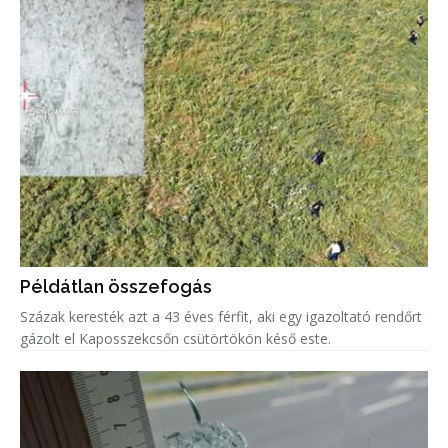
Példátlan összefogás
Százak keresték azt a 43 éves férfit, aki egy igazoltató rendőrt
gázolt el Kaposszekcsőn csütörtökön késő este.