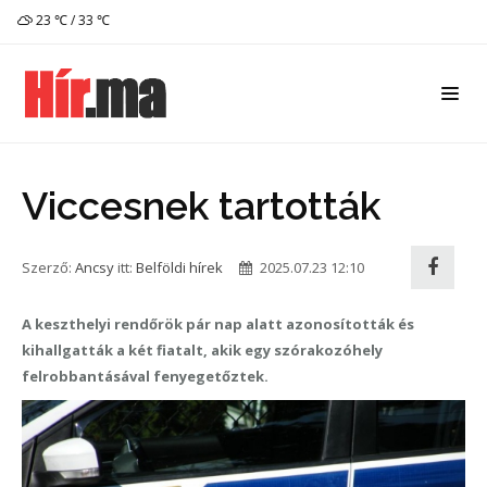
23 ℃ / 33 ℃
Viccesnek tartották
Szerző:
Ancsy
itt:
Belföldi hírek
2025.07.23 12:10
A keszthelyi rendőrök pár nap alatt azonosították és
kihallgatták a két fiatalt, akik egy szórakozóhely
felrobbantásával fenyegetőztek.