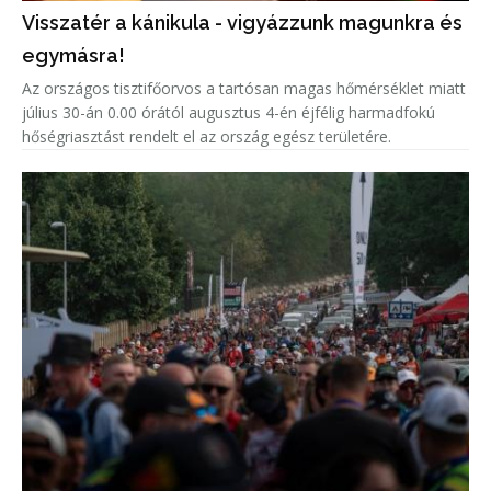
Visszatér a kánikula - vigyázzunk magunkra és
egymásra!
Az országos tisztifőorvos a tartósan magas hőmérséklet miatt
július 30-án 0.00 órától augusztus 4-én éjfélig harmadfokú
hőségriasztást rendelt el az ország egész területére.