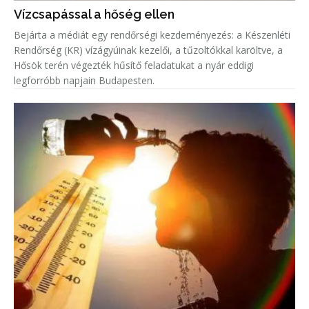
Vízcsapással a hőség ellen
Bejárta a médiát egy rendőrségi kezdeményezés: a Készenléti
Rendőrség (KR) vízágyúinak kezelői, a tűzoltókkal karöltve, a
Hősök terén végezték hűsítő feladatukat a nyár eddigi
legforróbb napjain Budapesten.