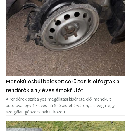
Menekülésből baleset: sérülten is elfogták a
rendőrök a 17 éves ámokfutót
A rendőrök szabályos megállítási kísérlete elől menekült
autójával egy 17 éves fiú Székesfehérváron, aki végül egy
szolgálati gépkocsinak ütközött.