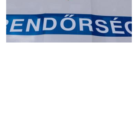
Életmentő beszélgetés
Egy rendőr lélekjelenlétének és kommunikációs készségeinek
köszönhetően sikerült megmenteni egy 19 éves férfi életét
Hőgyészen.