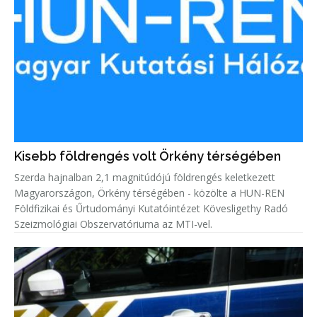
Kisebb földrengés volt Örkény térségében
Szerda hajnalban 2,1 magnitúdójú földrengés keletkezett
Magyarországon, Örkény térségében - közölte a HUN-REN
Földfizikai és Űrtudományi Kutatóintézet Kövesligethy Radó
Szeizmológiai Obszervatóriuma az MTI-vel.