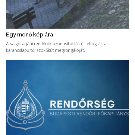
Egy menő kép ára
A salgótarjáni rendőrök azonosították és elfogták a
karancslapujtői szökőkút megrongálóját.