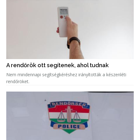
A rendőrök ott segítenek, ahol tudnak
Nem mindennapi segítségkéréshez irányították a készenléti
rendőröket.