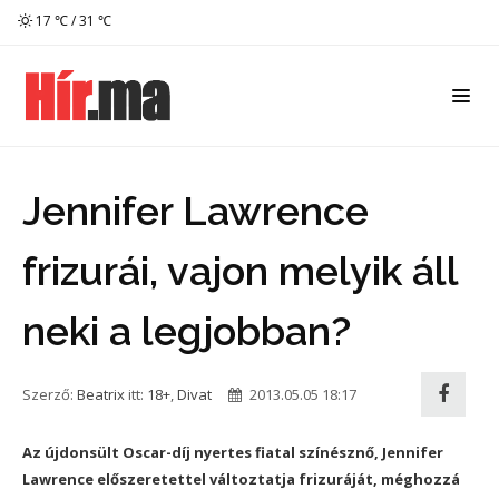
17 ℃ / 31 ℃
Jennifer Lawrence
frizurái, vajon melyik áll
neki a legjobban?
Szerző:
Beatrix
itt:
18+
,
Divat
2013.05.05 18:17
Az újdonsült Oscar-díj nyertes fiatal színésznő, Jennifer
Lawrence előszeretettel változtatja frizuráját, méghozzá