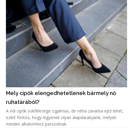
mi válhat be
Mely cipők elengedhetetlenek bármely nő
ruhatárából?
A női cipők sokfélesége izgalmas, de néha zavarba ejtő lehet,
ezért fontos, hogy legyenek olyan alapdarabjaink, melyek
minden alkalomhoz passzolnak.