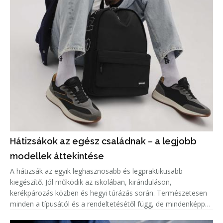
Hátizsákok az egész családnak – a legjobb
modellek áttekintése
A hátizsák az egyik leghasznosabb és legpraktikusabb
kiegészítő. Jól működik az iskolában, kiránduláson,
kerékpározás közben és hegyi túrázás során. Természetesen
minden a típusától és a rendeltetésétől függ, de mindenképpen
érdemes hátizsákokkal ellátni az egész családot. Nézzük, kinél