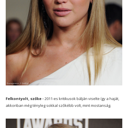
Felkontyolt, szőke -
2011-es kritikusok bálján viselte így a haját,
akkoriban még tényleg sokkal szőkébb volt, mint mostanság.