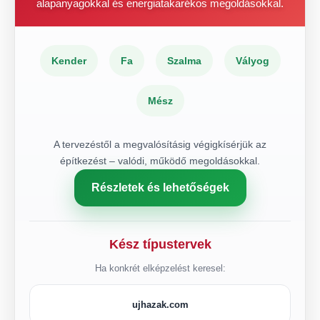
alapanyagokkal és energiatakarékos megoldásokkal.
Kender
Fa
Szalma
Vályog
Mész
A tervezéstől a megvalósításig végigkísérjük az
építkezést – valódi, működő megoldásokkal.
Részletek és lehetőségek
Kész típustervek
Ha konkrét elképzelést keresel:
ujhazak.com