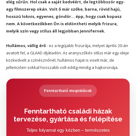
elég sűrűn. Hol csak a saját kedvéért, de legtöbbször egy-
egy filmszerep okán. Volt ő már szőke, barna, rövid hajú,
hosszú loknis, egyenes, göndör... épp, hogy csak kopasz
nem. A következőkben Ön is eldöntheti melyik frizura,
melyik szín vagy stílus áll legjobban Jennifernek.
Hullámos, vállig érő
- ez a legújabb frizurája, melyet április 20-án
avatott fel, a GLAAD díjátadón. Az aranyszőkés stílus már egy ideje
közkedvelt a színésznőnél, hullámos hajat is viselt már, de
jellemzően sokkal hosszabb volt eddig mindig a hajkoronája.
Fenntartható megoldások
Fenntartható családi házak
tervezése, gyártása és felépítése
Teljes folyamat egy kézben – természetes