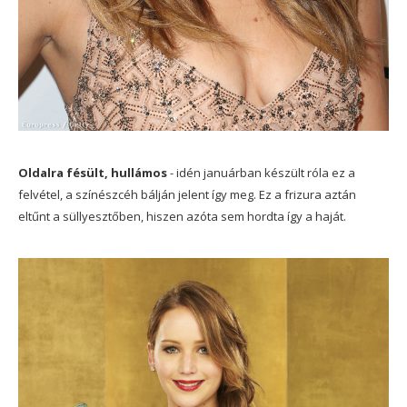
Oldalra fésült, hullámos
- idén januárban készült róla ez a
felvétel, a színészcéh bálján jelent így meg. Ez a frizura aztán
eltűnt a süllyesztőben, hiszen azóta sem hordta így a haját.