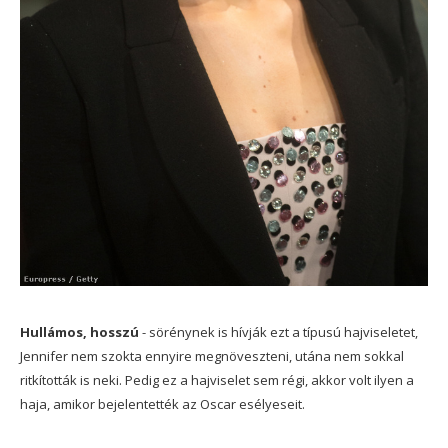
Hullámos, hosszú
- sörénynek is hívják ezt a típusú hajviseletet,
Jennifer nem szokta ennyire megnöveszteni, utána nem sokkal
ritkították is neki. Pedig ez a hajviselet sem régi, akkor volt ilyen a
haja, amikor bejelentették az Oscar esélyeseit.