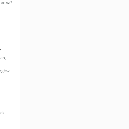
tartva?
e
ban,
 egész
nek