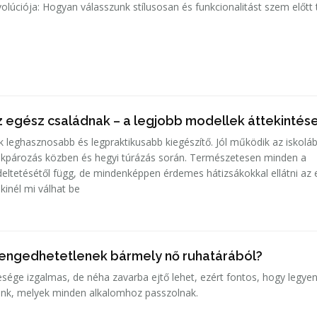
olúciója: Hogyan válasszunk stílusosan és funkcionalitást szem előtt 
z egész családnak – a legjobb modellek áttekintés
ik leghasznosabb és legpraktikusabb kiegészítő. Jól működik az iskolá
rékpározás közben és hegyi túrázás során. Természetesen minden a
ndeltetésétől függ, de mindenképpen érdemes hátizsákokkal ellátni az
kinél mi válhat be
lengedhetetlenek bármely nő ruhatárából?
lesége izgalmas, de néha zavarba ejtő lehet, ezért fontos, hogy legye
ink, melyek minden alkalomhoz passzolnak.