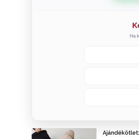
K
Ha k
Ajándékötlet: