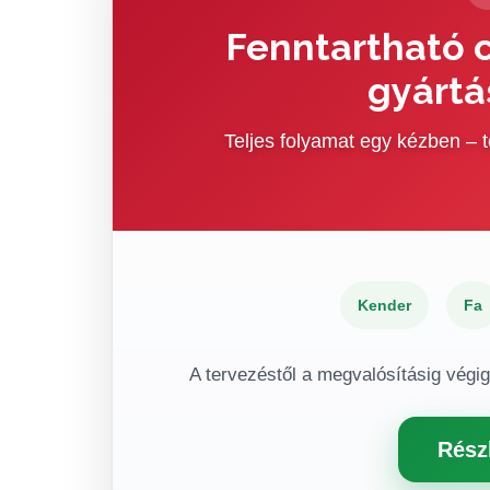
Fenntartható c
gyártá
Teljes folyamat egy kézben –
Kender
Fa
A tervezéstől a megvalósításig végi
Rész