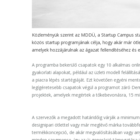
Közleményük szerint az MDDÜ, a Startup Campus sta
közös startup programjának célja, hogy akár már öt
amelyek hozzájárulnak az ágazat fellendítéséhez és e
A programba bekerülő csapatok egy 10 alkalmas onli
gyakorlati alapokat, például az üzleti modell felállítá
a piacra lépés startégiáját. Ezt követően egyéni mento
legígéretesebb csapatok végül a programot záró Dem
projektek, amelyek megértek a tőkebevonásra, 15 mill
A szervezők a megadott határidőig várják a minimum k
designipari ötlettel vagy már meglévő márka továbbfej
termékkoncepció, de akár megvalósításában vagy anya
minden szegmense, így az új generáció támogatása is, 