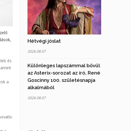
zelő
dások,
Hétvégi jóslat
2026.08.07
eti és
Különleges lapszámmal bővül
alamint
az Asterix-sorozat az író, René
Goscinny 100. születésnapja
zok a
alkalmából
2026.08.07
novatív
an a