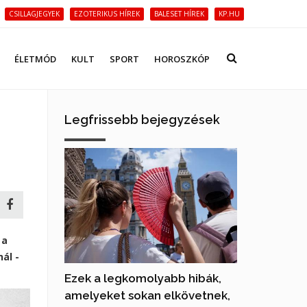
CSILLAGJEGYEK
EZOTERIKUS HÍREK
BALESET HÍREK
KP.HU
ÉLETMÓD
KULT
SPORT
HOROSZKÓP
Legfrissebb bejegyzések
 a
ál -
Ezek a legkomolyabb hibák,
amelyeket sokan elkövetnek,