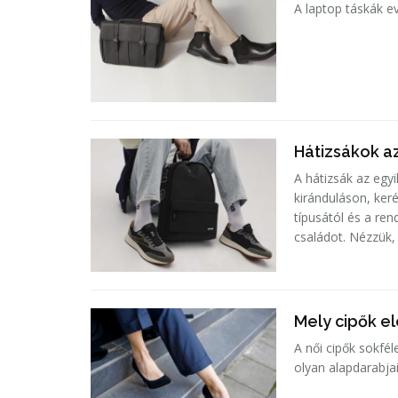
A laptop táskák ev
Hátizsákok a
A hátizsák az egy
kiránduláson, ke
típusától és a re
családot. Nézzük, 
Mely cipők e
A női cipők sokfé
olyan alapdarabja