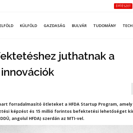
ÉPÍTÉSZET
ELFÖLD
KÜLFÖLD
GAZDASÁG
BULVÁR
TUDOMÁNY
TECH
fektetéshez juthatnak a
i innovációk
nipart forradalmasító ötleteket a HFDA Startup Program, amely
ési képzést és 15 millió forintos befektetési lehetőséget kín
DÜ, angolul HFDA) szerdán az MTI-vel.