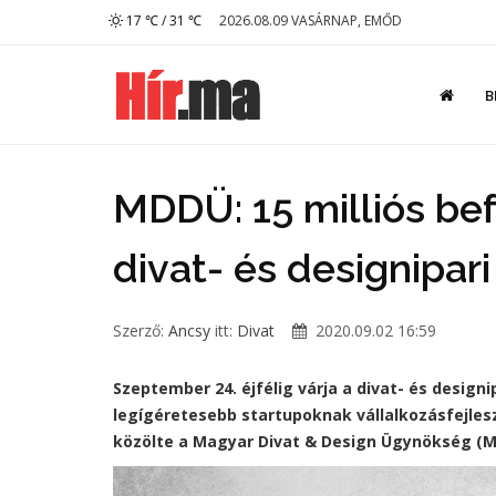
17 ℃ / 31 ℃
2026.08.09 VASÁRNAP, EMŐD
B
MDDÜ: 15 milliós be
divat- és designipar
Szerző:
Ancsy
itt:
Divat
2020.09.02 16:59
Szeptember 24. éjfélig várja a divat- és desig
legígéretesebb startupoknak vállalkozásfejleszt
közölte a Magyar Divat & Design Ügynökség (MD