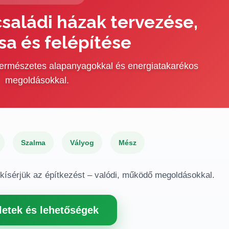
saládi házak tervezése,
sa és felépítése
 természetes alapanyagokkal és energiatakarékos
megoldásokkal.
Szalma
Vályog
Mész
gkísérjük az építkezést – valódi, működő megoldásokkal.
letek és lehetőségek