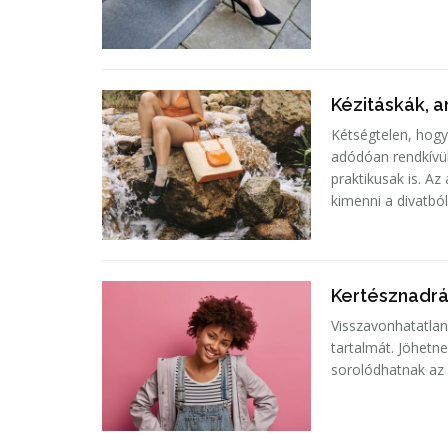
Kézitáskák, a
Kétségtelen, hogy
adódóan rendkívül
praktikusak is. A
kimenni a divatból
Kertésznadrág
Visszavonhatatlanu
tartalmát. Jöhetn
sorolódhatnak az ő