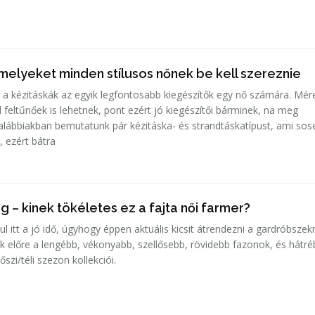
melyeket minden stílusos nőnek be kell szereznie
 a kézitáskák az egyik legfontosabb kiegészítők egy nő számára. Mér
 feltűnőek is lehetnek, pont ezért jó kiegészítői bárminek, na meg
z alábbiakban bemutatunk pár kézitáska- és strandtáskatípust, ami so
, ezért bátra
 – kinek tökéletes ez a fajta női farmer?
l itt a jó idő, úgyhogy éppen aktuális kicsit átrendezni a gardróbszek
ek előre a lengébb, vékonyabb, szellősebb, rövidebb fazonok, és hátr
szi/téli szezon kollekciói.