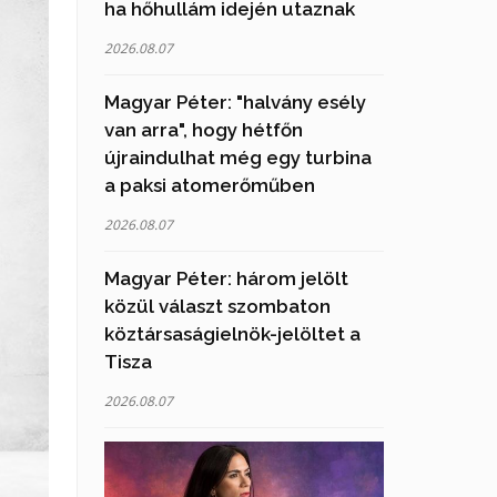
ha hőhullám idején utaznak
2026.08.07
Magyar Péter: "halvány esély
van arra", hogy hétfőn
újraindulhat még egy turbina
a paksi atomerőműben
2026.08.07
Magyar Péter: három jelölt
közül választ szombaton
köztársaságielnök-jelöltet a
Tisza
2026.08.07