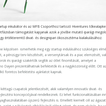
rtup inkubátor és az MFB Csoporthoz tartozó Hiventures tőkealapke
letfázisban támogatást kapjanak azok a jövőbe mutató iparági megol
gy értékteremtő divat- és designipari ökoszisztéma kialakulásához.
ne képzésen ismerhetik meg egy startup indulásához szükséges elmél
sát, a pénzügyi terv készítését, a versenytársak és a piac elemzését, v
rok és iparági szakértők segítik az ötlet finomítását, amelyet a
o Dayen prezentálhatnak befektetők és a nagyközönség előtt. Ott a
ió forintos befektetési ajánlatot kapnak.
éttagú csapatok jelentkezését, akik valamilyen innovatív divat- és
lesztési koncepciójával rendelkeznek. Ez lehet funkcionalitásában in
ghasználatában újszerű fejlesztés is. Emellett kiemelt cél az ágazat
ezért a pályázatok elbírálásánál előnyt jelent, de nem elvárás, ha v