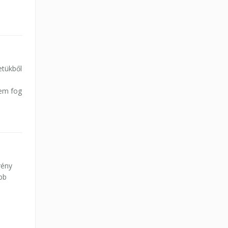
etükből
sem fog
rény
ébb