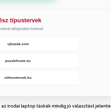
ész típustervek
onkrét elképzelést keresel:
ujhazak.com
puzzlehome.eu
otthontervek.hu
 az irodai laptop táskák mindig jó választást jelent