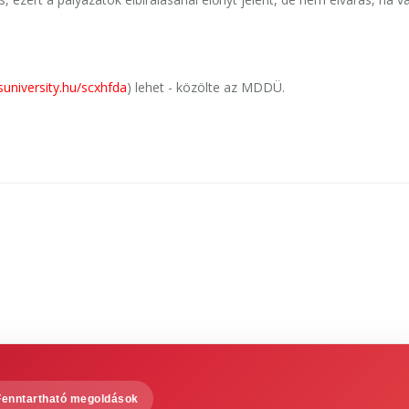
niversity.hu/scxhfda
) lehet - közölte az MDDÜ.
Fenntartható megoldások