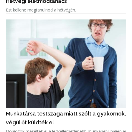
Hétvégi életmódtanács
Ezt kellene megtanulnod a hétvégén.
Munkatársa testszaga miatt szólt a gyakornok,
végül őt küldték el
Dolgozók mesélték el a legkellemetlenebb munkahelyi higiéniai