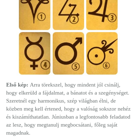
Első kép:
Arra törekszel, hogy mindent jól csinálj,
hogy elkerüld a fájdalmat, a bánatot és a szegénységet.
Szeretnél egy harmonikus, szép világban élni, de
közben meg kell értened, hogy a valóság sokszor nehéz
és kiszámíthatatlan. Júniusban a legfontosabb feladatod
az lesz, hogy megtanulj megbocsátani, főleg saját
magadnak.