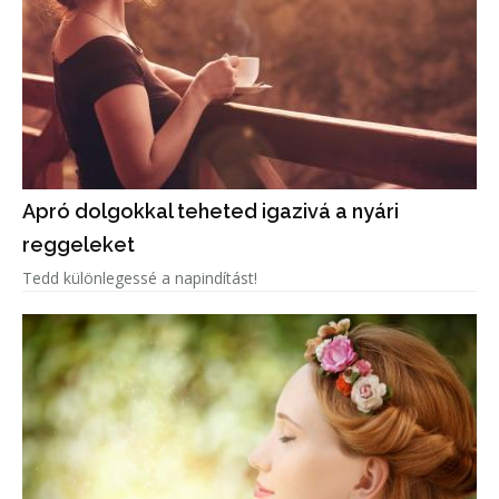
Apró dolgokkal teheted igazivá a nyári
reggeleket
Tedd különlegessé a napindítást!