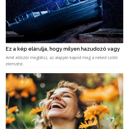
Ez a kép elárulja, hogy milyen hazudozó vagy
Amit először meglátsz, az alapján kapod meg a neked szóló
elemzést.