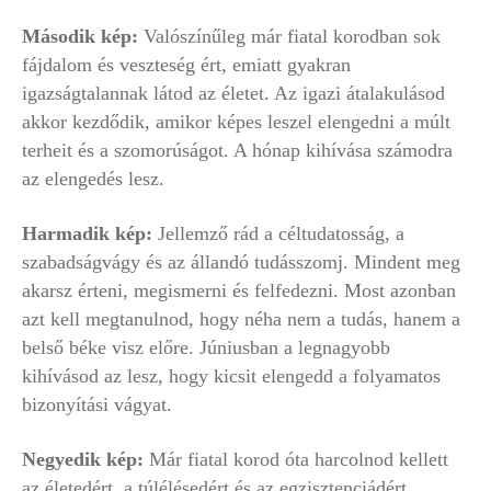
Második kép:
Valószínűleg már fiatal korodban sok
fájdalom és veszteség ért, emiatt gyakran
igazságtalannak látod az életet. Az igazi átalakulásod
akkor kezdődik, amikor képes leszel elengedni a múlt
terheit és a szomorúságot. A hónap kihívása számodra
az elengedés lesz.
Harmadik kép:
Jellemző rád a céltudatosság, a
szabadságvágy és az állandó tudásszomj. Mindent meg
akarsz érteni, megismerni és felfedezni. Most azonban
azt kell megtanulnod, hogy néha nem a tudás, hanem a
belső béke visz előre. Júniusban a legnagyobb
kihívásod az lesz, hogy kicsit elengedd a folyamatos
bizonyítási vágyat.
Negyedik kép:
Már fiatal korod óta harcolnod kellett
az életedért, a túlélésedért és az egzisztenciádért.