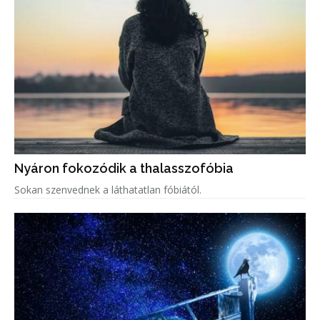
Nyáron fokozódik a thalasszofóbia
Sokan szenvednek a láthatatlan fóbiától.