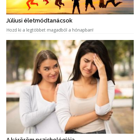
Júliusi életmódtanácsok
Hozd ki a legtöbbet magadból a hónapban!
A káröröm pszichológiája