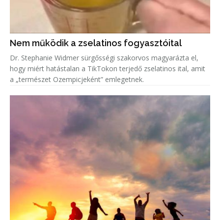
Nem működik a zselatinos fogyasztóital
Dr. Stephanie Widmer sürgősségi szakorvos magyarázta el,
hogy miért hatástalan a TikTokon terjedő zselatinos ital, amit
a „természet Ozempicjeként” emlegetnek.