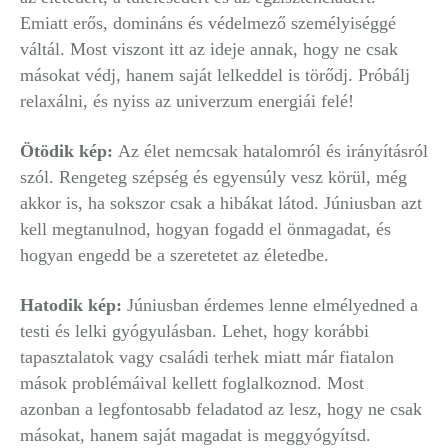
Emiatt erős, domináns és védelmező személyiséggé
váltál. Most viszont itt az ideje annak, hogy ne csak
másokat védj, hanem saját lelkeddel is törődj. Próbálj
relaxálni, és nyiss az univerzum energiái felé!
Ötödik kép:
Az élet nemcsak hatalomról és irányításról
szól. Rengeteg szépség és egyensúly vesz körül, még
akkor is, ha sokszor csak a hibákat látod. Júniusban azt
kell megtanulnod, hogyan fogadd el önmagadat, és
hogyan engedd be a szeretetet az életedbe.
Hatodik kép:
Júniusban érdemes lenne elmélyedned a
testi és lelki gyógyulásban. Lehet, hogy korábbi
tapasztalatok vagy családi terhek miatt már fiatalon
mások problémáival kellett foglalkoznod. Most
azonban a legfontosabb feladatod az lesz, hogy ne csak
másokat, hanem saját magadat is meggyógyítsd.