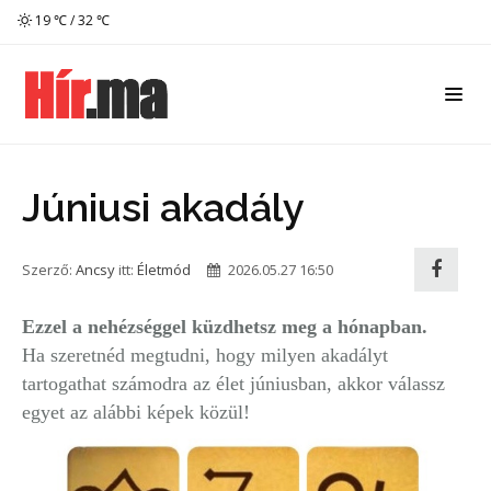
19 ℃ / 32 ℃
Júniusi akadály
Szerző:
Ancsy
itt:
Életmód
2026.05.27 16:50
Ezzel a nehézséggel küzdhetsz meg a hónapban.
Ha szeretnéd megtudni, hogy milyen akadályt
tartogathat számodra az élet júniusban, akkor válassz
egyet az alábbi képek közül!