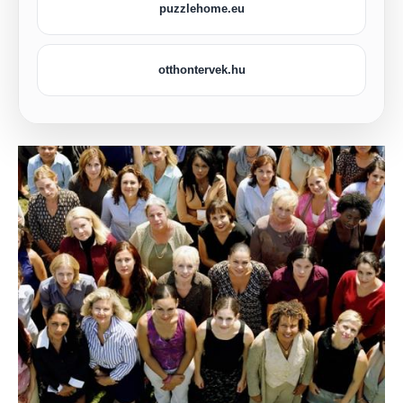
puzzlehome.eu
otthontervek.hu