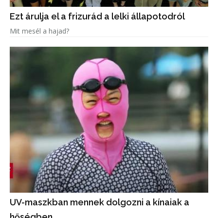
Ezt árulja el a frizurád a lelki állapotodról
Mit mesél a hajad?
UV-maszkban mennek dolgozni a kínaiak a
hőségben