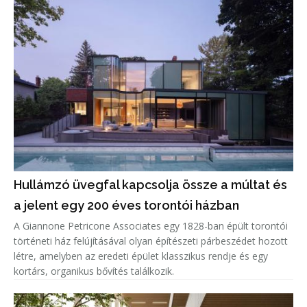
Hullámzó üvegfal kapcsolja össze a múltat és
a jelent egy 200 éves torontói házban
A Giannone Petricone Associates egy 1828-ban épült torontói
történeti ház felújításával olyan építészeti párbeszédet hozott
létre, amelyben az eredeti épület klasszikus rendje és egy
kortárs, organikus bővítés találkozik.