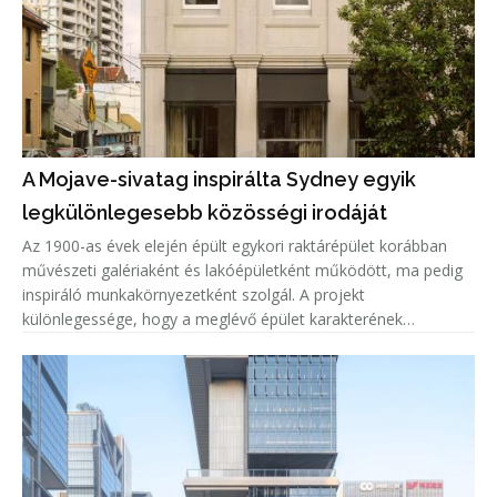
A Mojave-sivatag inspirálta Sydney egyik
legkülönlegesebb közösségi irodáját
Az 1900-as évek elején épült egykori raktárépület korábban
művészeti galériaként és lakóépületként működött, ma pedig
inspiráló munkakörnyezetként szolgál. A projekt
különlegessége, hogy a meglévő épület karakterének
megőrzése mellett teljesen új belső világ született, amelyet a
Mojave-sivatag színe