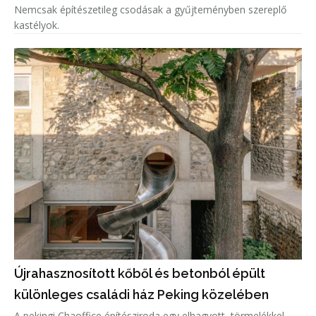
Nemcsak építészetileg csodásak a gyűjteményben szereplő
kastélyok.
Újrahasznosított kőből és betonból épült
különleges családi ház Peking közelében
A pekingi Chaoffice építésziroda egy elhagyott, törmelékkel