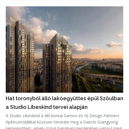
illeszkedik, miközben tíz nagyméretű, lakható betonoszlop
emeli a ter
Hat toronyból álló lakóegyüttes épül Szöulban
a Studio Libeskind tervei alapján
A Studio Libeskind a dél-koreai Samoo és HJ Design Partners
építészirodákkal közösen tervezte meg a Daechi Ssangyong
lakóegyüttest, amely Szöul Gangnam kerületében valósul meg.