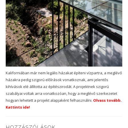
Kaliforniában már nem legális házakat építeni vízpartra, a meglévő
házakra pedig szigorú előírások vonatkoznak, ami jelentős
kihívások elé állította az építészirodát. A projektnek szigorú
szabályai voltak arra vonatkozóan, hogy a meglévő szerkezetet
hogyan lehetett a projekt alapjaként felhasználni.
Olvass tovább.
Kattints ide!
HOZZÁSZÓLÁSOK