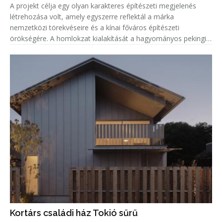
A projekt célja egy olyan karakteres építészeti megjelenés
létrehozása volt, amely egyszerre reflektál a márka
nemzetközi törekvéseire és a kínai főváros építészeti
örökségére. A homlokzat kialakítását a hagyományos pekingi
tetőcserepek ihlették, amelyeket a tervezők kortárs
formavilággal és innovat
Kortárs családi ház Tokió sűrű