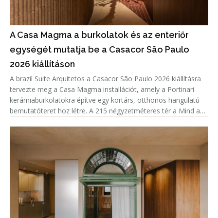
A Casa Magma a burkolatok és az enteriőr
egységét mutatja be a Casacor São Paulo
2026 kiállításon
A brazil Suite Arquitetos a Casacor São Paulo 2026 kiállításra
tervezte meg a Casa Magma installációt, amely a Portinari
kerámiaburkolatokra építve egy kortárs, otthonos hangulatú
bemutatóteret hoz létre. A 215 négyzetméteres tér a Mind and
Heart tematikáját követve nem csupán a burkolatok sokoldalú