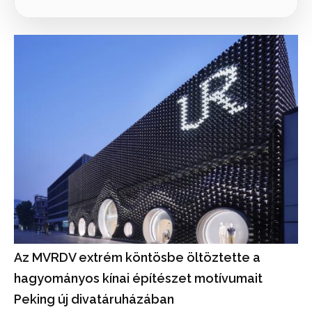
Az MVRDV extrém köntösbe öltöztette a
hagyományos kínai építészet motívumait
Peking új divatáruházában