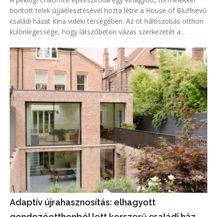
borított telek újjáélesztésével hozta létre a House of Bluffnevű
családi házat Kína vidéki térségében. Az öt hálószobás otthon
különlegessége, hogy látszóbeton vázas szerkezetét a
helyszínen talált, újrahasznosított kövekkel töltötték ki, í
Adaptív újrahasznosítás: elhagyott
gondozóotthonból lett korszerű családi ház