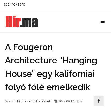
24 ℃ / 39 ℃
A Fougeron
Architecture "Hanging
House" egy kaliforniai
folyó fölé emelkedik
Szerző:
hir.ma író
itt:
Építészet
2022.09.12 09:37