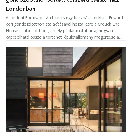
Londonban
A londoni Formwork Architects egy használaton kívüli Edward-
kori gondozóotthon átalakításával hozta létre a Crouch End
House családi otthont, amely példát mutat arra, hogyan
kapcsolható össze a történeti épületállomány megőrzése a
kortárs lakóépítészeti igényekkel. A projekt középpontjában az
adaptí