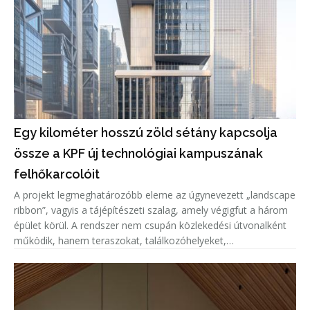
Egy kilométer hosszú zöld sétány kapcsolja
össze a KPF új technológiai kampuszának
felhőkarcolóit
A projekt legmeghatározóbb eleme az úgynevezett „landscape
ribbon”, vagyis a tájépítészeti szalag, amely végigfut a három
épület körül. A rendszer nem csupán közlekedési útvonalként
működik, hanem teraszokat, találkozóhelyeket,
étkezőzónákat, pihenőtereket és sportfunkciókat, többek
között teljes és