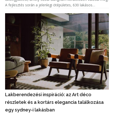
A fejlesztés során a jelenlegi ötépületes, 630 lakásos
lakótelepet bontják el, helyére pedig hat, legfeljebb 49
emeletes to
Lakberendezési inspiráció: az Art déco
részletek és a kortárs elegancia találkozása
egy sydney-i lakásban