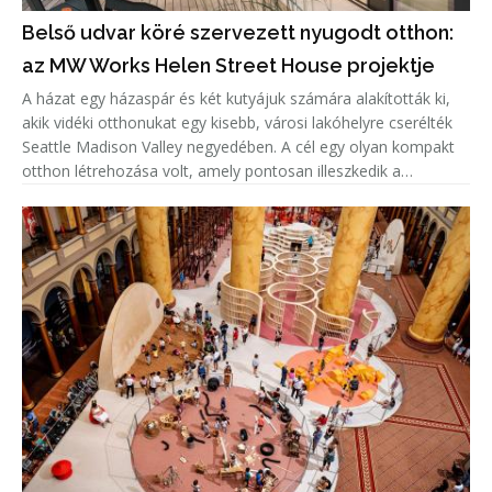
Belső udvar köré szervezett nyugodt otthon:
az MW Works Helen Street House projektje
A házat egy házaspár és két kutyájuk számára alakították ki,
akik vidéki otthonukat egy kisebb, városi lakóhelyre cserélték
Seattle Madison Valley negyedében. A cél egy olyan kompakt
otthon létrehozása volt, amely pontosan illeszkedik a
tulajdonosok életmódjához, miközben megőrzi a magánélet
és a te