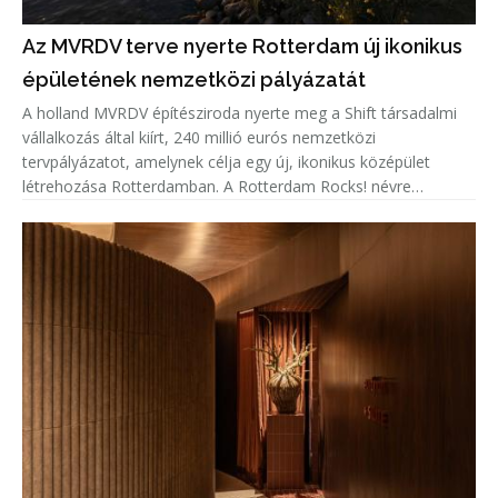
Az MVRDV terve nyerte Rotterdam új ikonikus
épületének nemzetközi pályázatát
A holland MVRDV építésziroda nyerte meg a Shift társadalmi
vállalkozás által kiírt, 240 millió eurós nemzetközi
tervpályázatot, amelynek célja egy új, ikonikus középület
létrehozása Rotterdamban. A Rotterdam Rocks! névre
keresztelt koncepció hét egymásra rétegzett sziklatömbként
jelenik meg a Maas f