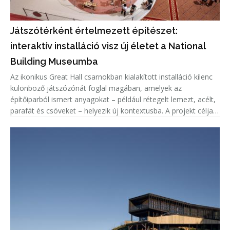
Játszótérként értelmezett építészet:
interaktív installáció visz új életet a National
Building Museumba
Az ikonikus Great Hall csarnokban kialakított installáció kilenc
különböző játszózónát foglal magában, amelyek az
építőiparból ismert anyagokat – például rétegelt lemezt, acélt,
parafát és csöveket – helyezik új kontextusba. A projekt célja,
hogy a látogatók ne csupán használják a teret, hanem aktív