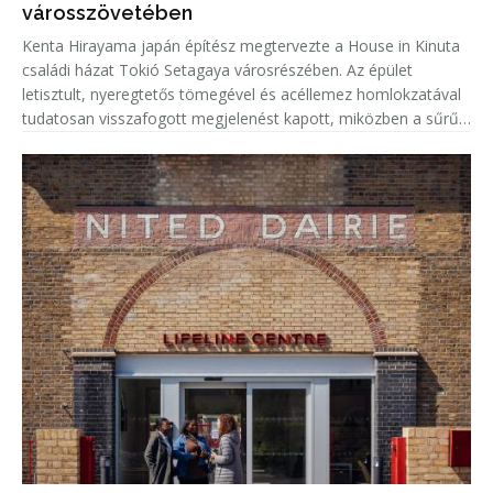
városszövetében
Kenta Hirayama japán építész megtervezte a House in Kinuta
családi házat Tokió Setagaya városrészében. Az épület
letisztult, nyeregtetős tömegével és acéllemez homlokzatával
tudatosan visszafogott megjelenést kapott, miközben a sűrűn
beépített lakókörnyezetben a természetes fény és a megfelelő
privá