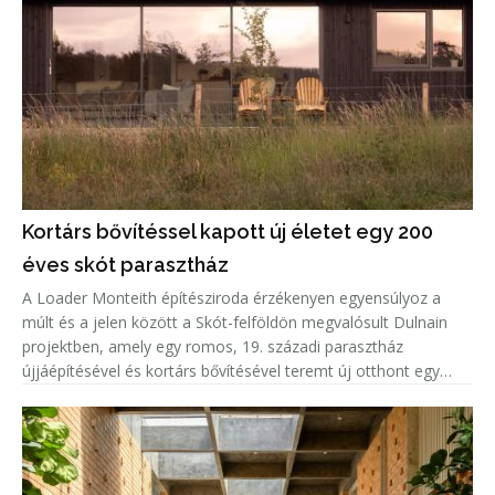
Kortárs bővítéssel kapott új életet egy 200
éves skót parasztház
A Loader Monteith építésziroda érzékenyen egyensúlyoz a
múlt és a jelen között a Skót-felföldön megvalósult Dulnain
projektben, amely egy romos, 19. századi parasztház
újjáépítésével és kortárs bővítésével teremt új otthont egy
család számára.