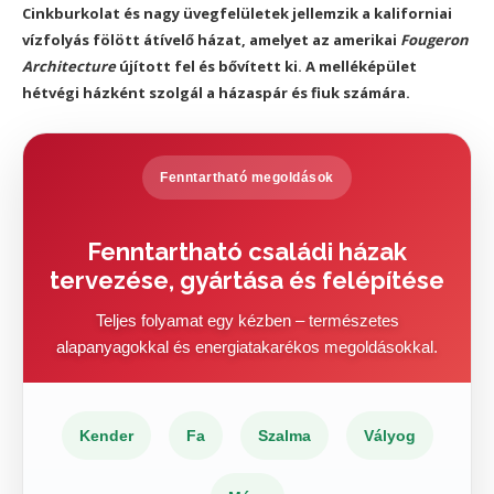
Cinkburkolat és nagy üvegfelületek jellemzik a kaliforniai
vízfolyás fölött átívelő házat, amelyet az amerikai
Fougeron
Architecture
újított fel és bővített ki. A melléképület
hétvégi házként szolgál a házaspár és fiuk számára.
Fenntartható megoldások
Fenntartható családi házak
tervezése, gyártása és felépítése
Teljes folyamat egy kézben – természetes
alapanyagokkal és energiatakarékos megoldásokkal.
Kender
Fa
Szalma
Vályog