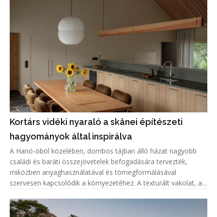
Kortárs vidéki nyaraló a skånei építészeti
hagyományok által inspirálva
A Hanö-öböl közelében, dombos tájban álló házat nagyobb
családi és baráti összejövetelek befogadására tervezték,
miközben anyaghasználatával és tömegformálásával
szervesen kapcsolódik a környezetéhez. A texturált vakolat, a
cinklemez tető és a fenyőfa részletek a helyi építészeti
hagyományokra, vala