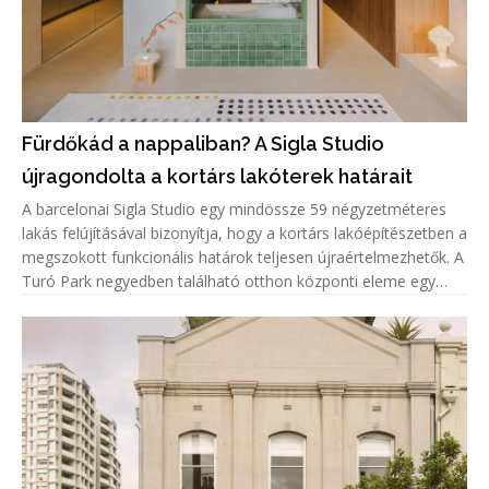
Fürdőkád a nappaliban? A Sigla Studio
újragondolta a kortárs lakóterek határait
A barcelonai Sigla Studio egy mindössze 59 négyzetméteres
lakás felújításával bizonyítja, hogy a kortárs lakóépítészetben a
megszokott funkcionális határok teljesen újraértelmezhetők. A
Turó Park negyedben található otthon központi eleme egy
zöld kerámiaburkolatú fürdőkád, amely nem a fürdőszobában,