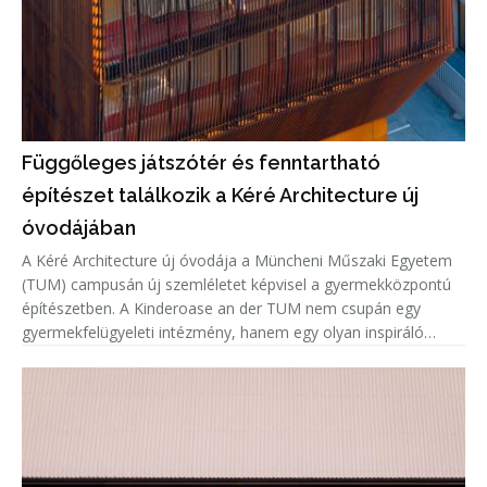
Függőleges játszótér és fenntartható
építészet találkozik a Kéré Architecture új
óvodájában
A Kéré Architecture új óvodája a Müncheni Műszaki Egyetem
(TUM) campusán új szemléletet képvisel a gyermekközpontú
építészetben. A Kinderoase an der TUM nem csupán egy
gyermekfelügyeleti intézmény, hanem egy olyan inspiráló
közösségi tér, amely a játékot, a mozgást és a tanulást állítja
az építészet