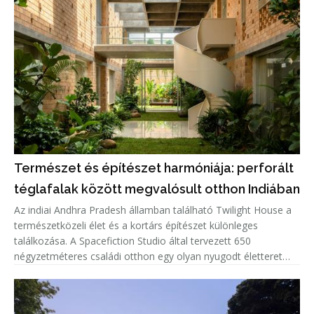
Természet és építészet harmóniája: perforált
téglafalak között megvalósult otthon Indiában
Az indiai Andhra Pradesh államban található Twilight House a
természetközeli élet és a kortárs építészet különleges
találkozása. A Spacefiction Studio által tervezett 650
négyzetméteres családi otthon egy olyan nyugodt életteret
hoz létre, ahol az épített környezet, a növényzet, a fény és a
természe