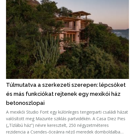
Túlmutatva a szerkezeti szerepen: lépcsőket
és más funkciókat rejtenek egy mexikói ház
betonoszlopai
A mexikói Studio Font egy különleges tengerparti családi házat
valósított meg Mazunte sziklás partvidékén. A Casa Diez Pies
(„Tízlábú ház”) névre keresztelt, 250 négyzetméteres
rezidencia a Csendes-óceánra néző meredek domboldalba