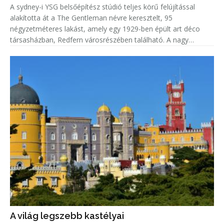
A sydney-i YSG belsőépítész stúdió teljes körű felújítással
alakította át a The Gentleman névre keresztelt, 95
négyzetméteres lakást, amely egy 1929-ben épült art déco
társasházban, Redfern városrészében található. A nagy
belmagasságú otthonból a Sydney Operaházra nyílik kilátás,
miközben a tervezők
A világ legszebb kastélyai