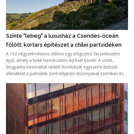
Szinte "lebeg" a luxusház a Csendes-óceán
fölött: kortárs építészet a chilei partvidéken
A 152 négyzetméteres otthon egy stégszerű faszerkezetre
épül, amely a telek természetes lejtését követi. A sötét,
biogyanta bevonattal védett homlokzat egyszerre biztosít
ellenállást a partvidék zord időjárási viszonyaival szemben és
markáns megjelenést kölcsönöz az épületnek. A kortárs külsőt
világ