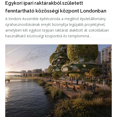
Egykori ipari raktárakból született
fenntartható közösségi központ Londonban
A londoni Assemble építésziroda a meglévő épületállomány
újrahasznosításának erejét bizonyítja legújabb projektjével,
amelyben két egykori tejipari raktárat alakított át sokoldalúan
használható közösségi központtá és templommá
Dagenhamben. A LifeLine Community Centre a LifeLine
Church és a Community