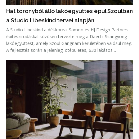
Hat toronyból álló lakóegyüttes épül Szöulban
a Studio Libeskind tervei alapján
A Studio Libeskind a dél-koreai Samoo és HJ Design Partners
építészirodákkal közösen tervezte meg a Daechi Ssangyong
lakóegyüttest, amely Szöul Gangnam kerületében valósul meg.
A fejlesztés során a jelenlegi ötépületes, 630 lakásos
lakótelepet bontják el, helyére pedig hat, legfeljebb 49
emeletes to