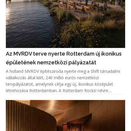
Az MVRDV terve nyerte Rotterdam új ikonikus
épületének nemzetközi pályázatát
A holland MVRDV építésziroda nyerte meg a Shift társadalmi
vállalkozás által kiírt, 240 millió eurós nemzetközi
tervpályázatot, amelynek célja egy új, ikonikus középület
létrehozása Rotterdamban. A Rotterdam Rocks! névre
keresztelt koncepció hét egymásra rétegzett sziklatömbként
jelenik meg a Maas f