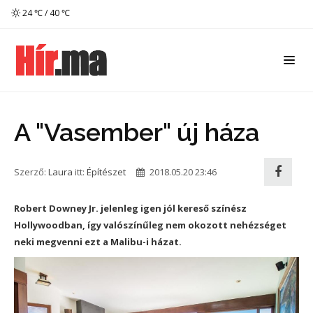
24 ℃ / 40 ℃
A "Vasember" új háza
Szerző:
Laura
itt:
Építészet
2018.05.20 23:46
Robert Downey Jr. jelenleg igen jól kereső színész
Hollywoodban, így valószínűleg nem okozott nehézséget
neki megvenni ezt a Malibu-i házat.