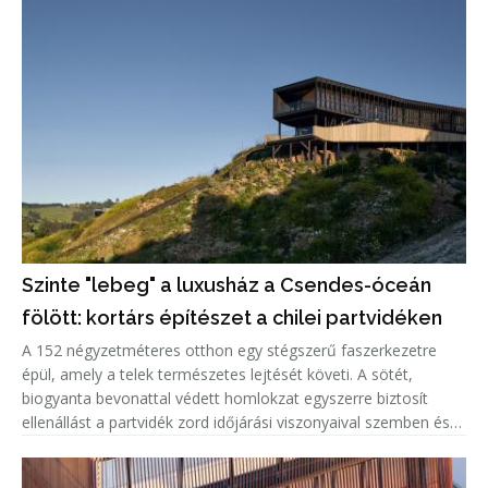
Szinte "lebeg" a luxusház a Csendes-óceán
fölött: kortárs építészet a chilei partvidéken
A 152 négyzetméteres otthon egy stégszerű faszerkezetre
épül, amely a telek természetes lejtését követi. A sötét,
biogyanta bevonattal védett homlokzat egyszerre biztosít
ellenállást a partvidék zord időjárási viszonyaival szemben és
markáns megjelenést kölcsönöz az épületnek. A kortárs külsőt
világ