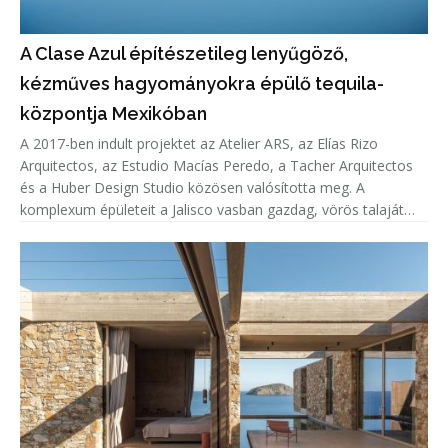
A Clase Azul építészetileg lenyűgöző,
kézműves hagyományokra épülő tequila-
központja Mexikóban
A 2017-ben indult projektet az Atelier ARS, az Elías Rizo
Arquitectos, az Estudio Macías Peredo, a Tacher Arquitectos
és a Huber Design Studio közösen valósította meg. A
komplexum épületeit a Jalisco vasban gazdag, vörös talaját
idéző anyagok, mint tégla, pigmentált beton és vörös
árnyalatú fém hatá