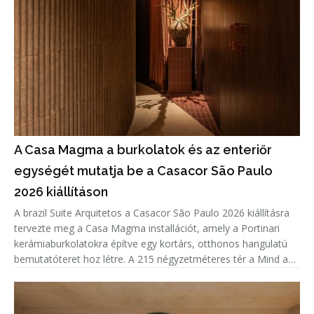
A Casa Magma a burkolatok és az enteriőr
egységét mutatja be a Casacor São Paulo
2026 kiállításon
A brazil Suite Arquitetos a Casacor São Paulo 2026 kiállításra
tervezte meg a Casa Magma installációt, amely a Portinari
kerámiaburkolatokra építve egy kortárs, otthonos hangulatú
bemutatóteret hoz létre. A 215 négyzetméteres tér a Mind and
Heart tematikáját követve nem csupán a burkolatok sokoldalú