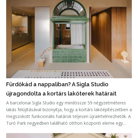
Fürdőkád a nappaliban? A Sigla Studio
újragondolta a kortárs lakóterek határait
A barcelonai Sigla Studio egy mindössze 59 négyzetméteres
lakás felújításával bizonyítja, hogy a kortárs lakóépítészetben a
megszokott funkcionális határok teljesen újraértelmezhetők. A
Turó Park negyedben található otthon központi eleme egy
zöld kerámiaburkolatú fürdőkád, amely nem a fürdőszobában,