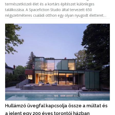
természetközeli élet és a kortárs építészet különleges
találkozása. A Spacefiction Studio által tervezett 650
négyzetméteres családi otthon egy olyan nyugodt életteret
hoz létre, ahol az épített környezet, a növényzet, a fény és a
természe
Hullámzó üvegfal kapcsolja össze a múltat és
a jelent egy 200 éves torontói házban