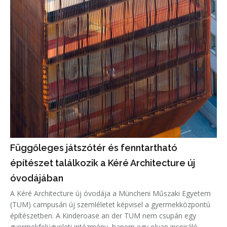
Függőleges játszótér és fenntartható
építészet találkozik a Kéré Architecture új
óvodájában
A Kéré Architecture új óvodája a Müncheni Műszaki Egyetem
(TUM) campusán új szemléletet képvisel a gyermekközpontú
építészetben. A Kinderoase an der TUM nem csupán egy
gyermekfelügyeleti intézmény, hanem egy olyan inspiráló