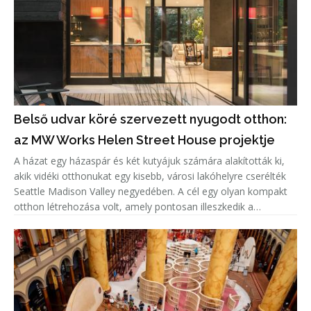
Belső udvar köré szervezett nyugodt otthon:
az MW Works Helen Street House projektje
A házat egy házaspár és két kutyájuk számára alakították ki,
akik vidéki otthonukat egy kisebb, városi lakóhelyre cserélték
Seattle Madison Valley negyedében. A cél egy olyan kompakt
otthon létrehozása volt, amely pontosan illeszkedik a
tulajdonosok életmódjához, miközben megőrzi a magánélet
és a te