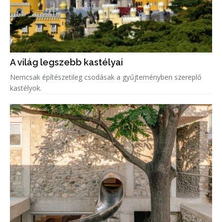
A világ legszebb kastélyai
Nemcsak építészetileg csodásak a gyűjteményben szereplő
kastélyok.