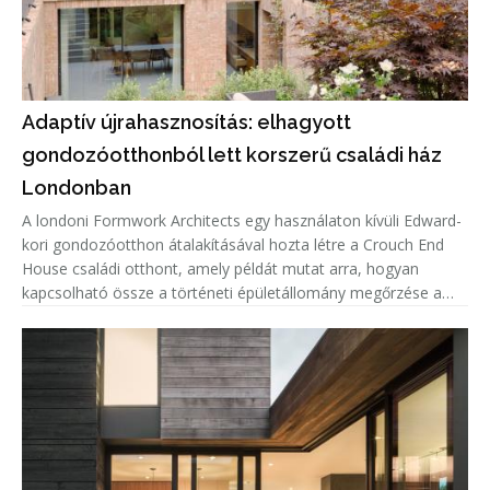
Adaptív újrahasznosítás: elhagyott
gondozóotthonból lett korszerű családi ház
Londonban
A londoni Formwork Architects egy használaton kívüli Edward-
kori gondozóotthon átalakításával hozta létre a Crouch End
House családi otthont, amely példát mutat arra, hogyan
kapcsolható össze a történeti épületállomány megőrzése a
kortárs lakóépítészeti igényekkel. A projekt középpontjában az
adaptí