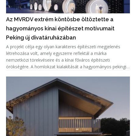
Az MVRDV extrém köntösbe öltöztette a
hagyományos kínai építészet motívumait
Peking új divatáruházában
A projekt célja egy olyan karakteres építészeti megjelenés
létrehozása volt, amely egyszerre reflektál a márka
nemzetközi törekvéseire és a kínai főváros építészeti
örökségére. A homlokzat kialakítását a hagyományos pekingi
tetőcserepek ihlették, amelyeket a tervezők kortárs
formavilággal és innovat