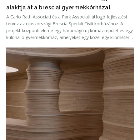
alakítja át a bresciai gyermekkórházat
A Carlo Ratti Associati és a Park Associati átfogó fejlesztést
tervez az olaszországi Brescia Spedali Civili kórházához. A
projekt központi eleme egy háromágú új kórházi épület és egy
különálló gyermekkórház, amelyeket egy közel egy kilométer
hosszú, parkosított „Green Ring” (Zöld Gyűrű) vesz körül.