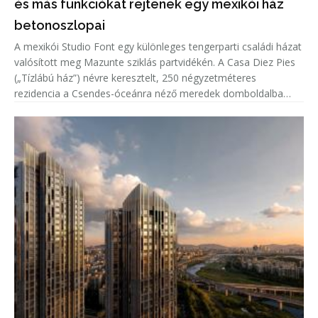
és más funkciókat rejtenek egy mexikói ház
betonoszlopai
A mexikói Studio Font egy különleges tengerparti családi házat
valósított meg Mazunte sziklás partvidékén. A Casa Diez Pies
(„Tízlábú ház”) névre keresztelt, 250 négyzetméteres
rezidencia a Csendes-óceánra néző meredek domboldalba
illeszkedik, miközben tíz nagyméretű, lakható betonoszlop
emeli a ter