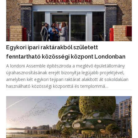
Egykori ipari raktárakból született
fenntartható közösségi központ Londonban
A londoni Assemble építésziroda a meglévő épületállomány
újrahasznosításának erejét bizonyítja legújabb projektjével,
amelyben két egykori tejipari raktárat alakított át sokoldalúan
használható közösségi központtá és templommá
Dagenhamben. A LifeLine Community Centre a LifeLine
Church és a Community