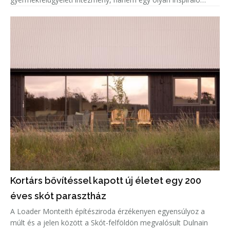
közösségi tér, amely a játékot, a mozgást és a tanulást állítja
az építészet
Kortárs bővítéssel kapott új életet egy 200
éves skót parasztház
A Loader Monteith építésziroda érzékenyen egyensúlyoz a
múlt és a jelen között a Skót-felföldön megvalósult Dulnain