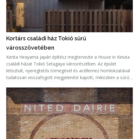
Kortárs családi ház Tokió sűrű
városszövetében
Kenta Hirayama japán építész megtervezte a House in Kinuta
családi házat Tokió Setagaya városrészében. Az épület
letisztult, nyeregtetős tömegével és acéllemez homlokzatával
tudatosan visszafogott megjelenést kapott, miközben a sűrűn
beépített lakókörnyezetben a természetes fény és a megfelelő
privá