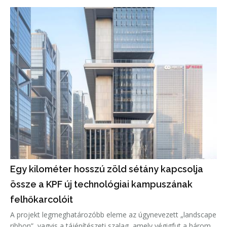
megőrzése mellett teljesen új belső világ született, amelyet a
Mojave-sivatag színe
Egy kilométer hosszú zöld sétány kapcsolja
össze a KPF új technológiai kampuszának
felhőkarcolóit
A projekt legmeghatározóbb eleme az úgynevezett „landscape
ribbon”, vagyis a tájépítészeti szalag, amely végigfut a három