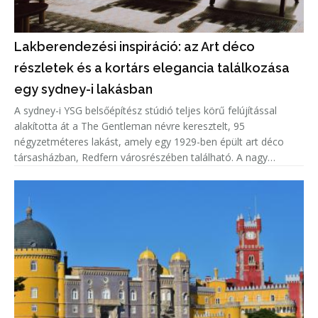
Lakberendezési inspiráció: az Art déco
részletek és a kortárs elegancia találkozása
egy sydney-i lakásban
A sydney-i YSG belsőépítész stúdió teljes körű felújítással
alakította át a The Gentleman névre keresztelt, 95
négyzetméteres lakást, amely egy 1929-ben épült art déco
társasházban, Redfern városrészében található. A nagy
belmagasságú otthonból a Sydney Operaházra nyílik kilátás,
miközben a tervezők