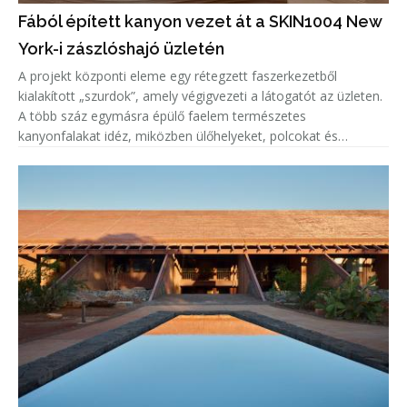
Fából épített kanyon vezet át a SKIN1004 New
York-i zászlóshajó üzletén
A projekt központi eleme egy rétegzett faszerkezetből
kialakított „szurdok”, amely végigvezeti a látogatót az üzleten.
A több száz egymásra épülő faelem természetes
kanyonfalakat idéz, miközben ülőhelyeket, polcokat és
értékesítési felületeket is integrál a térbe. A tervezők célja az
volt, hogy a má