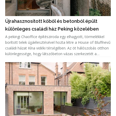
Újrahasznosított kőből és betonból épült
különleges családi ház Peking közelében
A pekingi Chaoffice építésziroda egy elhagyott, törmelékkel
borított telek újjáélesztésével hozta létre a House of Bluffnevű
családi házat Kína vidéki térségében. Az öt hálószobás otthon
különlegessége, hogy látszóbeton vázas szerkezetét a
helyszínen talált, újrahasznosított kövekkel töltötték ki, í