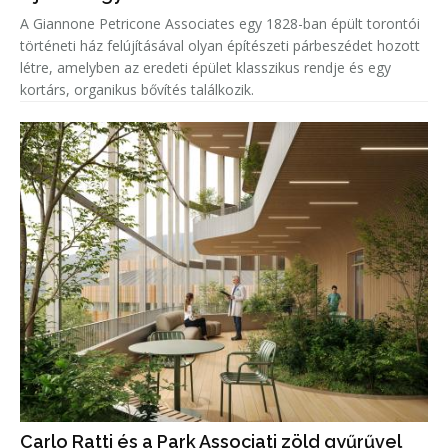
A Giannone Petricone Associates egy 1828-ban épült torontói
történeti ház felújításával olyan építészeti párbeszédet hozott
létre, amelyben az eredeti épület klasszikus rendje és egy
kortárs, organikus bővítés találkozik.
Carlo Ratti és a Park Associati zöld gyűrűvel