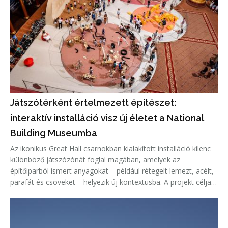
Játszótérként értelmezett építészet:
interaktív installáció visz új életet a National
Building Museumba
Az ikonikus Great Hall csarnokban kialakított installáció kilenc
különböző játszózónát foglal magában, amelyek az
építőiparból ismert anyagokat – például rétegelt lemezt, acélt,
parafát és csöveket – helyezik új kontextusba. A projekt célja,
hogy a látogatók ne csupán használják a teret, hanem aktív