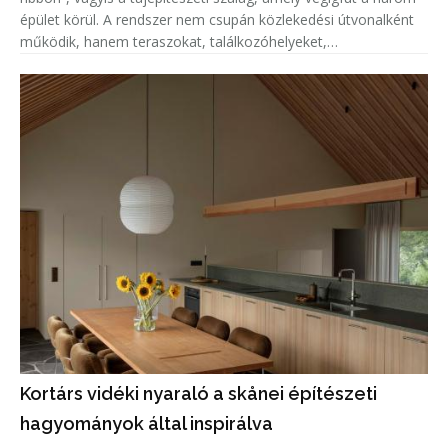
épület körül. A rendszer nem csupán közlekedési útvonalként
működik, hanem teraszokat, találkozóhelyeket,
étkezőzónákat, pihenőtereket és sportfunkciókat, többek
között teljes és
Kortárs vidéki nyaraló a skånei építészeti
hagyományok által inspirálva