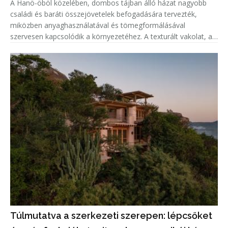
A Hanö-öböl közelében, dombos tájban álló házat nagyobb
családi és baráti összejövetelek befogadására tervezték,
miközben anyaghasználatával és tömegformálásával
szervesen kapcsolódik a környezetéhez. A texturált vakolat, a
cinklemez tető és a fenyőfa részletek a helyi építészeti
hagyományokra, vala
Túlmutatva a szerkezeti szerepen: lépcsőket