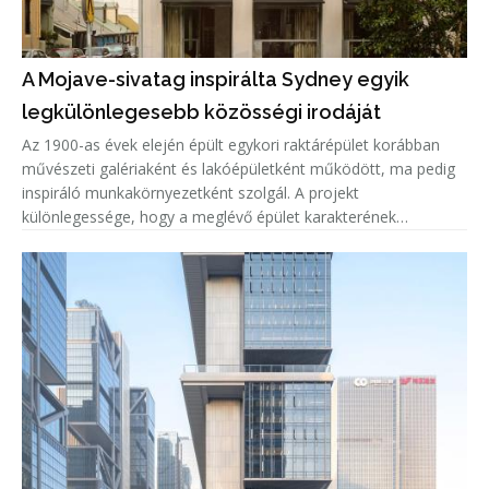
A Mojave-sivatag inspirálta Sydney egyik
legkülönlegesebb közösségi irodáját
Az 1900-as évek elején épült egykori raktárépület korábban
művészeti galériaként és lakóépületként működött, ma pedig
inspiráló munkakörnyezetként szolgál. A projekt
különlegessége, hogy a meglévő épület karakterének
megőrzése mellett teljesen új belső világ született, amelyet a
Mojave-sivatag színe