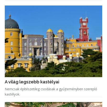
belmagasságú otthonból a Sydney Operaházra nyílik kilátás,
miközben a tervezők
A világ legszebb kastélyai
Nemcsak építészetileg csodásak a gyűjteményben szereplő
kastélyok.