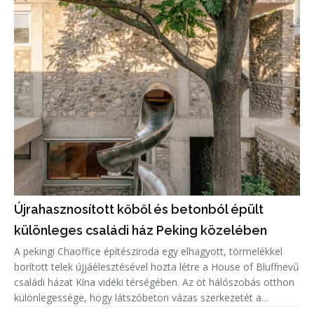
Újrahasznosított kőből és betonból épült
különleges családi ház Peking közelében
A pekingi Chaoffice építésziroda egy elhagyott, törmelékkel
borított telek újjáélesztésével hozta létre a House of Bluffnevű
családi házat Kína vidéki térségében. Az öt hálószobás otthon
különlegessége, hogy látszóbeton vázas szerkezetét a
helyszínen talált, újrahasznosított kövekkel töltötték ki, í