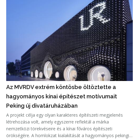
Az MVRDV extrém köntösbe öltöztette a
hagyományos kínai építészet motívumait
Peking új divatáruházában
A projekt célja egy olyan karakteres építészeti megjelenés
létrehozása volt, amely egyszerre reflektál a márka
nemzetközi törekvéseire és a kínai főváros építészeti
örökségére. A homlokzat kialakítását a hagyományos pekingi