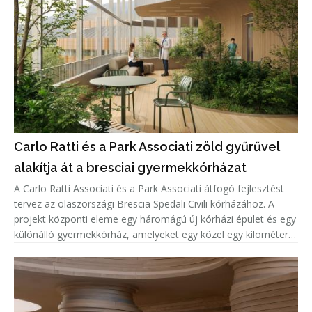
Carlo Ratti és a Park Associati zöld gyűrűvel
alakítja át a bresciai gyermekkórházat
A Carlo Ratti Associati és a Park Associati átfogó fejlesztést
tervez az olaszországi Brescia Spedali Civili kórházához. A
projekt központi eleme egy háromágú új kórházi épület és egy
különálló gyermekkórház, amelyeket egy közel egy kilométer
hosszú, parkosított „Green Ring” (Zöld Gyűrű) vesz körül.