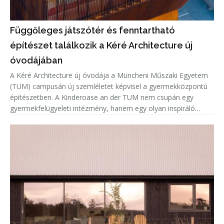
Függőleges játszótér és fenntartható
építészet találkozik a Kéré Architecture új
óvodájában
A Kéré Architecture új óvodája a Müncheni Műszaki Egyetem
(TUM) campusán új szemléletet képvisel a gyermekközpontú
építészetben. A Kinderoase an der TUM nem csupán egy
gyermekfelügyeleti intézmény, hanem egy olyan inspiráló
közösségi tér, amely a játékot, a mozgást és a tanulást állítja
az építészet