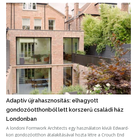
Adaptív újrahasznosítás: elhagyott
gondozóotthonból lett korszerű családi ház
Londonban
A londoni Formwork Architects egy használaton kívüli Edward-
kori gondozóotthon átalakításával hozta létre a Crouch End