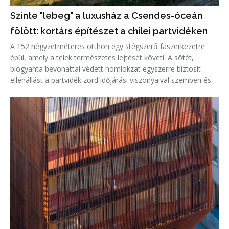
Szinte "lebeg" a luxusház a Csendes-óceán
fölött: kortárs építészet a chilei partvidéken
A 152 négyzetméteres otthon egy stégszerű faszerkezetre
épül, amely a telek természetes lejtését követi. A sötét,
biogyanta bevonattal védett homlokzat egyszerre biztosít
ellenállást a partvidék zord időjárási viszonyaival szemben és
markáns megjelenést kölcsönöz az épületnek. A kortárs külsőt
világ