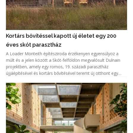
Kortárs bővítéssel kapott új életet egy 200
éves skót parasztház
A Loader Monteith építésziroda érzékenyen egyensúlyoz a
múlt és a jelen között a Skót-felföldön megvalósult Dulnain
projektben, amely egy romos, 19. századi parasztház
újjáépítésével és kortárs bővítésével teremt új otthont egy
család számára.