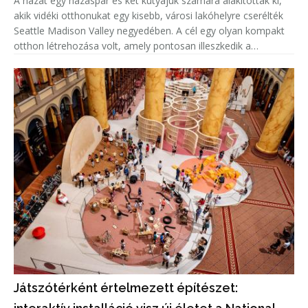
A házat egy házaspár és két kutyájuk számára alakították ki,
akik vidéki otthonukat egy kisebb, városi lakóhelyre cserélték
Seattle Madison Valley negyedében. A cél egy olyan kompakt
otthon létrehozása volt, amely pontosan illeszkedik a
tulajdonosok életmódjához, miközben megőrzi a magánélet
és a te
Játszótérként értelmezett építészet: