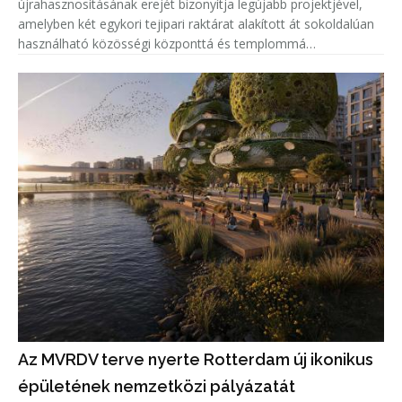
újrahasznosításának erejét bizonyítja legújabb projektjével,
amelyben két egykori tejipari raktárat alakított át sokoldalúan
használható közösségi központtá és templommá
Dagenhamben. A LifeLine Community Centre a LifeLine
Church és a Community
Az MVRDV terve nyerte Rotterdam új ikonikus
épületének nemzetközi pályázatát