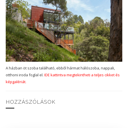
A házban öt szoba található, ebből hármat hálószoba, nappali,
otthoni iroda foglal el.
IDE kattintva megtekintheti a teljes cikket és
képgalériát.
HOZZÁSZÓLÁSOK