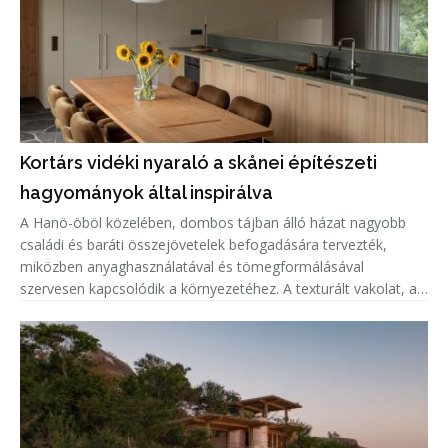
Kortárs vidéki nyaraló a skånei építészeti
hagyományok által inspirálva
A Hanö-öböl közelében, dombos tájban álló házat nagyobb
családi és baráti összejövetelek befogadására tervezték,
miközben anyaghasználatával és tömegformálásával
szervesen kapcsolódik a környezetéhez. A texturált vakolat, a
cinklemez tető és a fenyőfa részletek a helyi építészeti
hagyományokra, vala