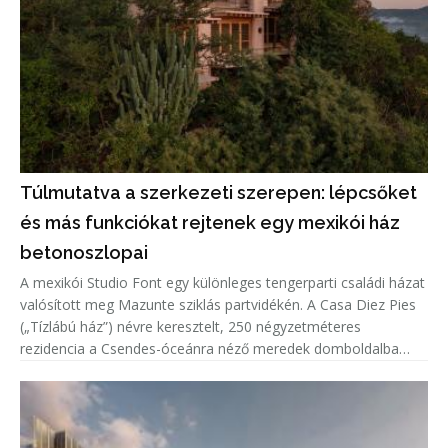
Túlmutatva a szerkezeti szerepen: lépcsőket
és más funkciókat rejtenek egy mexikói ház
betonoszlopai
A mexikói Studio Font egy különleges tengerparti családi házat
valósított meg Mazunte sziklás partvidékén. A Casa Diez Pies
(„Tízlábú ház”) névre keresztelt, 250 négyzetméteres
rezidencia a Csendes-óceánra néző meredek domboldalba
illeszkedik, miközben tíz nagyméretű, lakható betonoszlop
emeli a ter