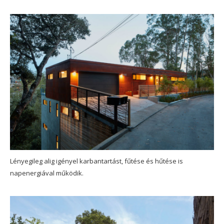
Lényegileg alig igényel karbantartást, fűtése és hűtése is
napenergiával működik.