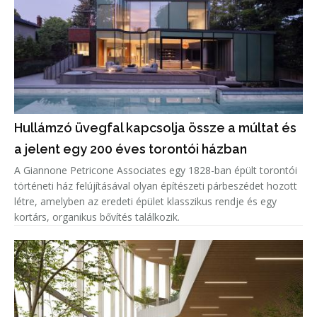
Hullámzó üvegfal kapcsolja össze a múltat és
a jelent egy 200 éves torontói házban
A Giannone Petricone Associates egy 1828-ban épült torontói
történeti ház felújításával olyan építészeti párbeszédet hozott
létre, amelyben az eredeti épület klasszikus rendje és egy
kortárs, organikus bővítés találkozik.