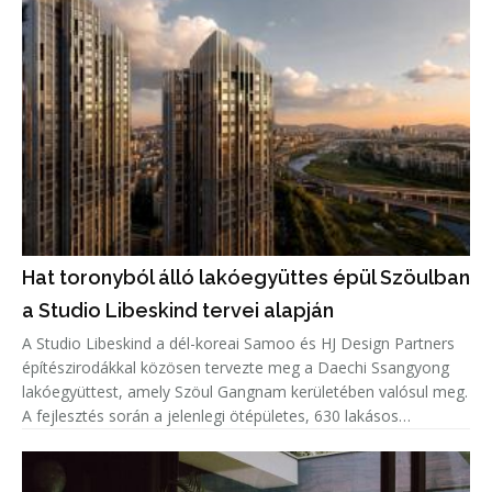
Hat toronyból álló lakóegyüttes épül Szöulban
a Studio Libeskind tervei alapján
A Studio Libeskind a dél-koreai Samoo és HJ Design Partners
építészirodákkal közösen tervezte meg a Daechi Ssangyong
lakóegyüttest, amely Szöul Gangnam kerületében valósul meg.
A fejlesztés során a jelenlegi ötépületes, 630 lakásos
lakótelepet bontják el, helyére pedig hat, legfeljebb 49
emeletes to