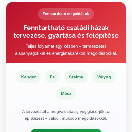
Fenntartható megoldások
Fenntartható családi házak
tervezése, gyártása és felépítése
Teljes folyamat egy kézben – természetes
alapanyagokkal és energiatakarékos megoldásokkal.
Kender
Fa
Szalma
Vályog
Mész
A tervezéstől a megvalósításig végigkísérjük az
építkezést – valódi, működő megoldásokkal.