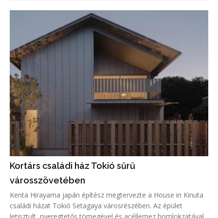
tetőcserepek ihlették, amelyeket a tervezők kortárs
formavilággal és innovat
Kortárs családi ház Tokió sűrű
városszövetében
Kenta Hirayama japán építész megtervezte a House in Kinuta
családi házat Tokió Setagaya városrészében. Az épület
letisztult, nyeregtetős tömegével és acéllemez homlokzatával