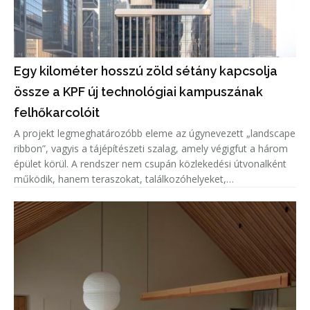
Egy kilométer hosszú zöld sétány kapcsolja
össze a KPF új technológiai kampuszának
felhőkarcolóit
A projekt legmeghatározóbb eleme az úgynevezett „landscape
ribbon”, vagyis a tájépítészeti szalag, amely végigfut a három
épület körül. A rendszer nem csupán közlekedési útvonalként
működik, hanem teraszokat, találkozóhelyeket,
étkezőzónákat, pihenőtereket és sportfunkciókat, többek
között teljes és