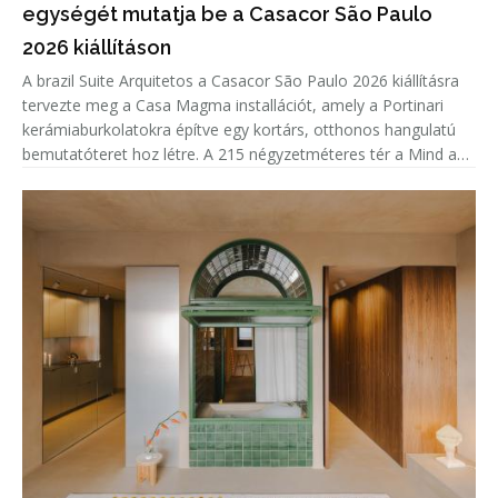
egységét mutatja be a Casacor São Paulo
2026 kiállításon
A brazil Suite Arquitetos a Casacor São Paulo 2026 kiállításra
tervezte meg a Casa Magma installációt, amely a Portinari
kerámiaburkolatokra építve egy kortárs, otthonos hangulatú
bemutatóteret hoz létre. A 215 négyzetméteres tér a Mind and
Heart tematikáját követve nem csupán a burkolatok sokoldalú