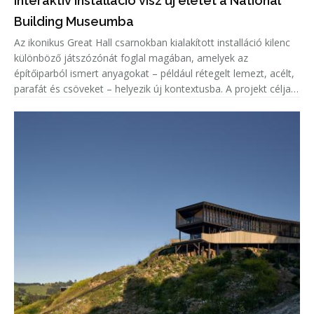
interaktív installáció visz új életet a National
Building Museumba
Az ikonikus Great Hall csarnokban kialakított installáció kilenc
különböző játszózónát foglal magában, amelyek az
építőiparból ismert anyagokat – például rétegelt lemezt, acélt,
parafát és csöveket – helyezik új kontextusba. A projekt célja,
hogy a látogatók ne csupán használják a teret, hanem aktív