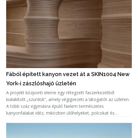
Fából épített kanyon vezet át a SKIN1004 New
York-i zászlóshajó üzletén
A projekt központi eleme egy rétegzett faszerkezetből
kialakított „szurdok”, amely végigvezeti a látogatót az üzleten.
A több száz egymásra épülő faelem természetes
kanyonfalakat idéz, miközben ülőhelyeket, polcokat és
értékesítési felületeket is integrál a térbe. A tervezők célja az
volt, hogy a má