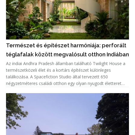
Természet és építészet harmóniája: perforált
téglafalak között megvalósult otthon Indiában
Az indiai Andhra Pradesh államban található Twilight House a
természetközeli élet és a kortárs építészet különleges
találkozása. A Spacefiction Studio által tervezett 650
négyzetméteres családi otthon egy olyan nyugodt életteret
hoz létre, ahol az épített környezet, a növényzet, a fény és a
természe