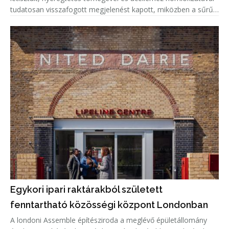
tudatosan visszafogott megjelenést kapott, miközben a sűrűn
beépített lakókörnyezetben a természetes fény és a megfelelő
privá
Egykori ipari raktárakból született
fenntartható közösségi központ Londonban
A londoni Assemble építésziroda a meglévő épületállomány