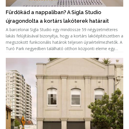
Fürdőkád a nappaliban? A Sigla Studio
újragondolta a kortárs lakóterek határait
A barcelonai Sigla Studio egy mindössze 59 négyzetméteres
lakás felújításával bizonyítja, hogy a kortárs lakóépítészetben a
megszokott funkcionális határok teljesen újraértelmezhetők. A
Turó Park negyedben található otthon központi eleme egy
zöld kerámiaburkolatú fürdőkád, amely nem a fürdőszobában,