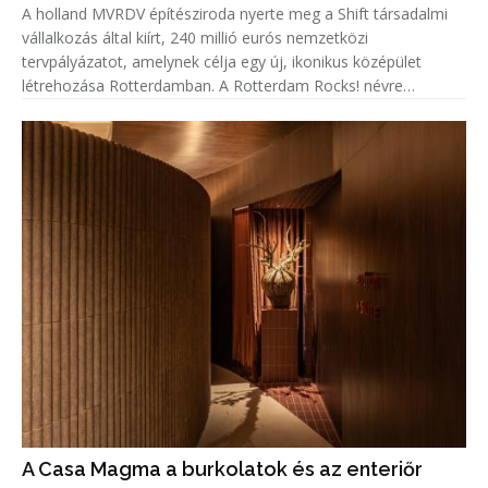
A holland MVRDV építésziroda nyerte meg a Shift társadalmi
vállalkozás által kiírt, 240 millió eurós nemzetközi
tervpályázatot, amelynek célja egy új, ikonikus középület
létrehozása Rotterdamban. A Rotterdam Rocks! névre
keresztelt koncepció hét egymásra rétegzett sziklatömbként
jelenik meg a Maas f
A Casa Magma a burkolatok és az enteriőr