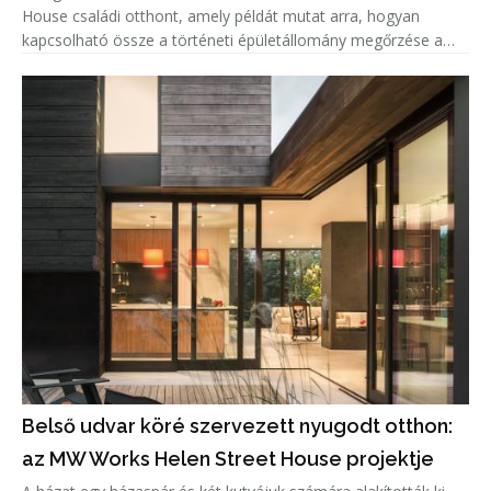
House családi otthont, amely példát mutat arra, hogyan
kapcsolható össze a történeti épületállomány megőrzése a
kortárs lakóépítészeti igényekkel. A projekt középpontjában az
adaptí
Belső udvar köré szervezett nyugodt otthon:
az MW Works Helen Street House projektje