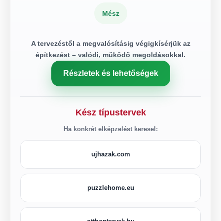
Mész
A tervezéstől a megvalósításig végigkísérjük az
építkezést – valódi, működő megoldásokkal.
Részletek és lehetőségek
Kész típustervek
Ha konkrét elképzelést keresel:
ujhazak.com
puzzlehome.eu