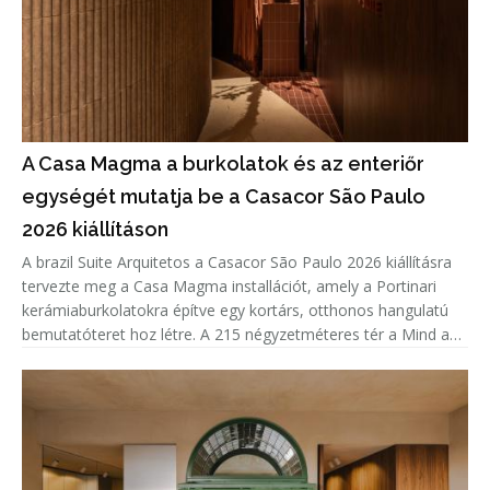
A Casa Magma a burkolatok és az enteriőr
egységét mutatja be a Casacor São Paulo
2026 kiállításon
A brazil Suite Arquitetos a Casacor São Paulo 2026 kiállításra
tervezte meg a Casa Magma installációt, amely a Portinari
kerámiaburkolatokra építve egy kortárs, otthonos hangulatú
bemutatóteret hoz létre. A 215 négyzetméteres tér a Mind and
Heart tematikáját követve nem csupán a burkolatok sokoldalú