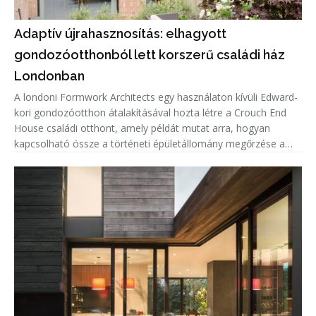
Adaptív újrahasznosítás: elhagyott
gondozóotthonból lett korszerű családi ház
Londonban
A londoni Formwork Architects egy használaton kívüli Edward-
kori gondozóotthon átalakításával hozta létre a Crouch End
House családi otthont, amely példát mutat arra, hogyan
kapcsolható össze a történeti épületállomány megőrzése a
kortárs lakóépítészeti igényekkel. A projekt középpontjában az
adaptí