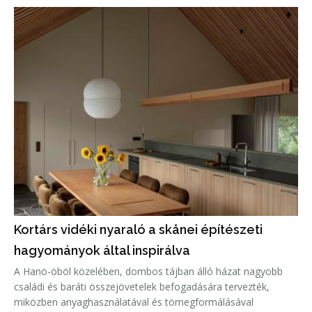
között teljes és
Kortárs vidéki nyaraló a skånei építészeti
hagyományok által inspirálva
A Hanö-öböl közelében, dombos tájban álló házat nagyobb
családi és baráti összejövetelek befogadására tervezték,
miközben anyaghasználatával és tömegformálásával