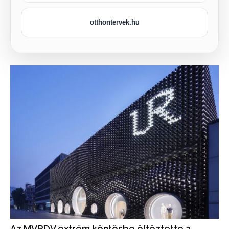
otthontervek.hu
Az MVRDV extrém köntösbe öltöztette a