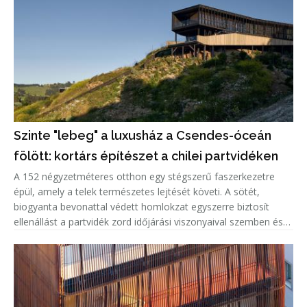
Szinte "lebeg" a luxusház a Csendes-óceán
fölött: kortárs építészet a chilei partvidéken
A 152 négyzetméteres otthon egy stégszerű faszerkezetre
épül, amely a telek természetes lejtését követi. A sötét,
biogyanta bevonattal védett homlokzat egyszerre biztosít
ellenállást a partvidék zord időjárási viszonyaival szemben és
markáns megjelenést kölcsönöz az épületnek. A kortárs külsőt
világ