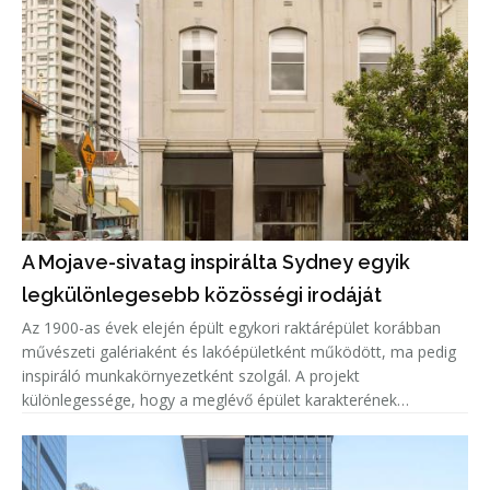
A Mojave-sivatag inspirálta Sydney egyik
legkülönlegesebb közösségi irodáját
Az 1900-as évek elején épült egykori raktárépület korábban
művészeti galériaként és lakóépületként működött, ma pedig
inspiráló munkakörnyezetként szolgál. A projekt
különlegessége, hogy a meglévő épület karakterének
megőrzése mellett teljesen új belső világ született, amelyet a
Mojave-sivatag színe