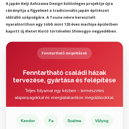
A japán Keiji Ashizawa Design különleges projektje újra
ráirányítja a figyelmet a tradicionális japán építészet
időtálló szépségére. A Toune névre keresztelt
nyaralóotthon egy több mint 120 éves machiya épületben
kapott új életet Kiotó történelmi Shimogyo negyedében.
Fenntartható megoldások
Fenntartható családi házak
tervezése, gyártása és felépítése
Teljes folyamat egy kézben – természetes
alapanyagokkal és energiatakarékos megoldásokkal.
Kender
Fa
Szalma
Vályog