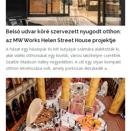
Belső udvar köré szervezett nyugodt otthon:
az MW Works Helen Street House projektje
A házat egy házaspár és két kutyájuk számára alakították ki,
akik vidéki otthonukat egy kisebb, városi lakóhelyre cserélték
Seattle Madison Valley negyedében. A cél egy olyan kompakt
otthon létrehozása volt, amely pontosan illeszkedik a
tulajdonosok életmódjához, miközben megőrzi a magánélet
és a te