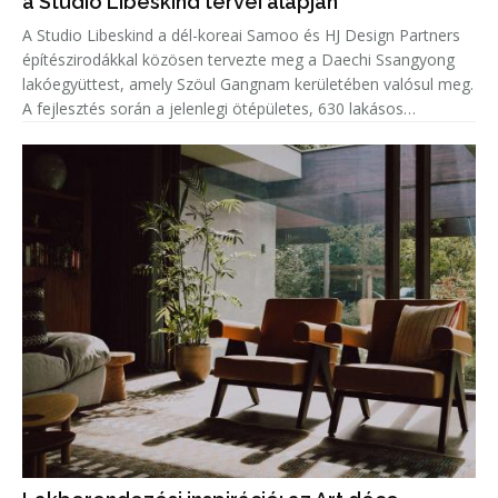
a Studio Libeskind tervei alapján
A Studio Libeskind a dél-koreai Samoo és HJ Design Partners
építészirodákkal közösen tervezte meg a Daechi Ssangyong
lakóegyüttest, amely Szöul Gangnam kerületében valósul meg.
A fejlesztés során a jelenlegi ötépületes, 630 lakásos
lakótelepet bontják el, helyére pedig hat, legfeljebb 49
emeletes to