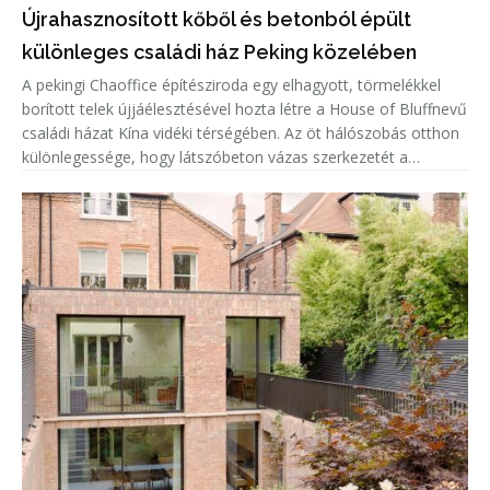
Újrahasznosított kőből és betonból épült
különleges családi ház Peking közelében
A pekingi Chaoffice építésziroda egy elhagyott, törmelékkel
borított telek újjáélesztésével hozta létre a House of Bluffnevű
családi házat Kína vidéki térségében. Az öt hálószobás otthon
különlegessége, hogy látszóbeton vázas szerkezetét a
helyszínen talált, újrahasznosított kövekkel töltötték ki, í