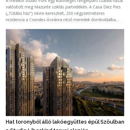
A mexikói Studio Font egy különleges tengerparti családi házat
valósított meg Mazunte sziklás partvidékén. A Casa Diez Pies
(„Tízlábú ház”) névre keresztelt, 250 négyzetméteres
rezidencia a Csendes-óceánra néző meredek domboldalba
illeszkedik, miközben tíz nagyméretű, lakható betonoszlop
emeli a ter
Hat toronyból álló lakóegyüttes épül Szöulban