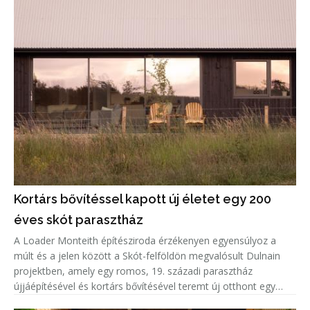
Kortárs bővítéssel kapott új életet egy 200
éves skót parasztház
A Loader Monteith építésziroda érzékenyen egyensúlyoz a
múlt és a jelen között a Skót-felföldön megvalósult Dulnain
projektben, amely egy romos, 19. századi parasztház
újjáépítésével és kortárs bővítésével teremt új otthont egy
család számára.