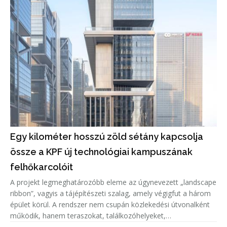
Egy kilométer hosszú zöld sétány kapcsolja
össze a KPF új technológiai kampuszának
felhőkarcolóit
A projekt legmeghatározóbb eleme az úgynevezett „landscape
ribbon”, vagyis a tájépítészeti szalag, amely végigfut a három
épület körül. A rendszer nem csupán közlekedési útvonalként
működik, hanem teraszokat, találkozóhelyeket,
étkezőzónákat, pihenőtereket és sportfunkciókat, többek