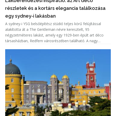
Lakberendezési inspiráció: az Art déco
részletek és a kortárs elegancia találkozása
egy sydney-i lakásban
A sydney-i YSG belsőépítész stúdió teljes körű felújítással
alakította át a The Gentleman névre keresztelt, 95
négyzetméteres lakást, amely egy 1929-ben épült art déco
társasházban, Redfern városrészében található. A nagy
belmagasságú otthonból a Sydney Operaházra nyílik kilátás,
miközben a tervezők