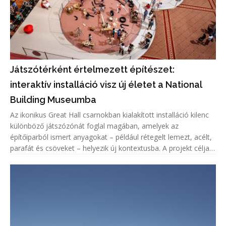
Játszótérként értelmezett építészet:
interaktív installáció visz új életet a National
Building Museumba
Az ikonikus Great Hall csarnokban kialakított installáció kilenc
különböző játszózónát foglal magában, amelyek az
építőiparból ismert anyagokat – például rétegelt lemezt, acélt,
parafát és csöveket – helyezik új kontextusba. A projekt célja,
hogy a látogatók ne csupán használják a teret, hanem aktív