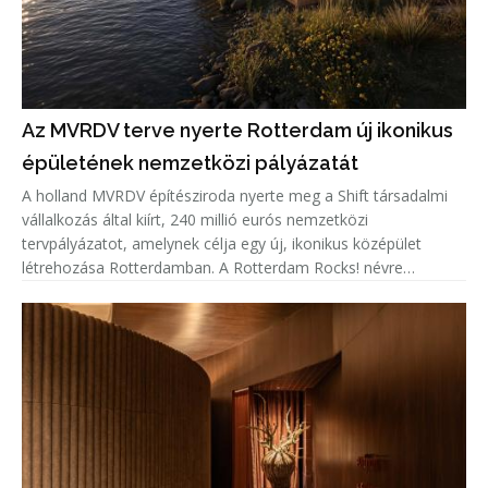
Az MVRDV terve nyerte Rotterdam új ikonikus
épületének nemzetközi pályázatát
A holland MVRDV építésziroda nyerte meg a Shift társadalmi
vállalkozás által kiírt, 240 millió eurós nemzetközi
tervpályázatot, amelynek célja egy új, ikonikus középület
létrehozása Rotterdamban. A Rotterdam Rocks! névre
keresztelt koncepció hét egymásra rétegzett sziklatömbként
jelenik meg a Maas f