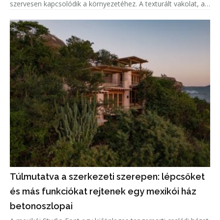
szervesen kapcsolódik a környezetéhez. A texturált vakolat, a
cinklemez tető és a fenyőfa részletek a helyi építészeti
hagyományokra, vala
Túlmutatva a szerkezeti szerepen: lépcsőket
és más funkciókat rejtenek egy mexikói ház
betonoszlopai