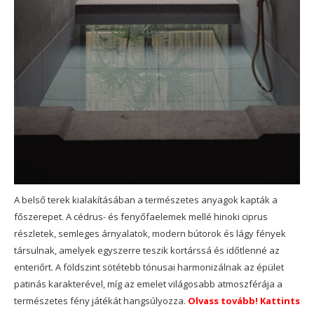
A belső terek kialakításában a természetes anyagok kapták a
főszerepet. A cédrus- és fenyőfaelemek mellé hinoki ciprus
részletek, semleges árnyalatok, modern bútorok és lágy fények
társulnak, amelyek egyszerre teszik kortárssá és időtlenné az
enteriőrt. A földszint sötétebb tónusai harmonizálnak az épület
patinás karakterével, míg az emelet világosabb atmoszférája a
természetes fény játékát hangsúlyozza.
Olvass tovább! Kattints