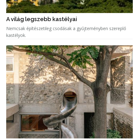
A világ legszebb kastélyai
Nemcsak építészetileg csodásak a gyűjteményben szereplő
kastélyok.