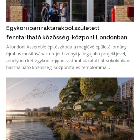
Egykori ipari raktárakból született
fenntartható közösségi központ Londonban
A londoni Assemble építésziroda a meglévő épületállomány
újrahasznosításának erejét bizonyítja legújabb projektjével,
amelyben két egykori tejipari raktárat alakított át sokoldalúan
használható közösségi központtá és templommá
Dagenhamben. A LifeLine Community Centre a LifeLine
Church és a Community