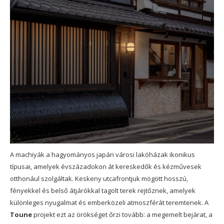
A machiyák a hagyományos japán városi lakóházak ikonikus
típusai, amelyek évszázadokon át kereskedők és kézművesek
otthonául szolgáltak. Keskeny utcafrontjuk mögött hosszú,
fényekkel és belső átjárókkal tagolt terek rejtőznek, amelyek
különleges nyugalmat és emberközeli atmoszférát teremtenek. A
Toune
projekt ezt az örökséget őrzi tovább: a megemelt bejárat, a