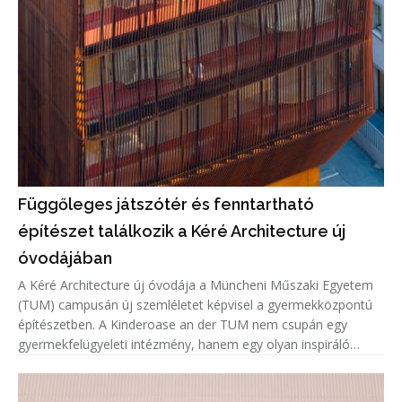
Függőleges játszótér és fenntartható
építészet találkozik a Kéré Architecture új
óvodájában
A Kéré Architecture új óvodája a Müncheni Műszaki Egyetem
(TUM) campusán új szemléletet képvisel a gyermekközpontú
építészetben. A Kinderoase an der TUM nem csupán egy
gyermekfelügyeleti intézmény, hanem egy olyan inspiráló
közösségi tér, amely a játékot, a mozgást és a tanulást állítja
az építészet