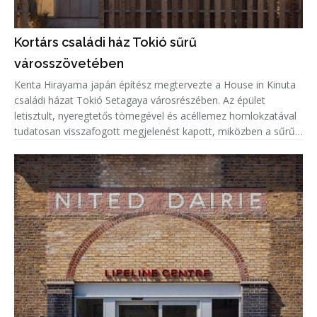
Kortárs családi ház Tokió sűrű
városszövetében
Kenta Hirayama japán építész megtervezte a House in Kinuta
családi házat Tokió Setagaya városrészében. Az épület
letisztult, nyeregtetős tömegével és acéllemez homlokzatával
tudatosan visszafogott megjelenést kapott, miközben a sűrűn
beépített lakókörnyezetben a természetes fény és a megfelelő
privá