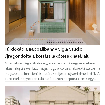
Fürdőkád a nappaliban? A Sigla Studio
újragondolta a kortárs lakóterek határait
A barcelonai Sigla Studio egy mindössze 59 négyzetméteres
lakás felújításával bizonyítja, hogy a kortárs lakóépítészetben a
megszokott funkcionális határok teljesen újraértelmezhetők. A
Turó Park negyedben található otthon központi eleme egy
zöld kerámiaburkolatú fürdőkád, amely nem a fürdőszobában,